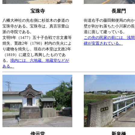
宝珠寺
長屋門
八幡大神社の先右側に杉並木の参道の
街道右手の
藤田郵便局の向か
宝珠寺がある。宝珠寺は、真言宗豊山
壁が剥がれ落ちた小川家の長
派の寺院である。
道に面して建っている。
文明9年（1477）五十子合戦で古文書等
この先の民家の前には、浅間
焼失、寛政2年（1790）村内の失火によ
碑が安置されている。
り建物を焼失し、現在の本堂は文政2年
（1819）に建立し再興したものであ
る。
境内には、六地蔵、地蔵堂などが
ある。
傍示堂
新泉橋