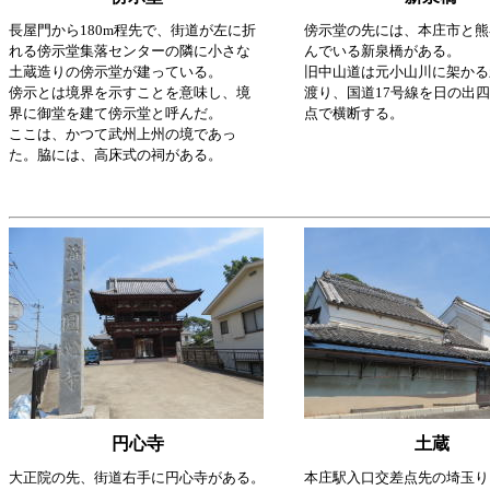
長屋門から180m程先で、街道が左に折
傍示堂の先には、本庄市と熊
れる傍示堂集落センターの隣に小さな
んでいる新泉橋がある。
土蔵造りの傍示堂が建っている。
旧中山道は元小山川に架かる
傍示とは境界を示すことを意味し、境
渡り、
国道17号線
を日の出四
界に御堂を建て傍示堂と呼んだ。
点で横断する。
ここは、かつて武州上州の境であっ
た。
脇には、高床式の祠がある。
円心寺
土蔵
大正院の先、街道右手に円心寺がある。
本庄駅入口交差点先の埼玉り