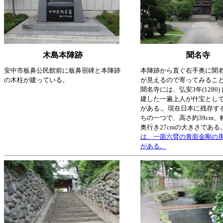
木島本陣跡
聞名寺
安中市板鼻公民館前に板鼻宿碑と本陣跡
本陣跡から直ぐ右手奥に聞
の木柱が建っている。
が見えるので寄ってみるこ
聞名寺には、弘安3年(1280)
建した一遍上人が什宝とし
がある.。現在日本に残存す
ちの一つで、高さ約39cm、幅3
奥行き27cmの大きさである
は、一面六臂の青面金剛の
がある。