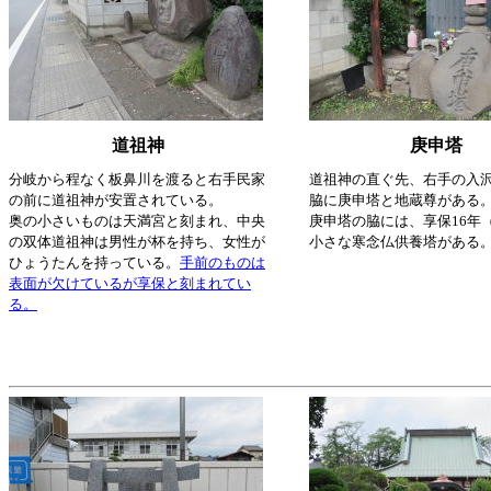
道祖神
庚申塔
分岐から程なく板鼻川を渡ると右手民家
道祖神の直ぐ先、右手の入
の前に道祖神が安置されている。
脇に庚申塔と地蔵尊がある
奥の小さいものは天満宮と刻まれ、中央
庚申塔の脇には、享保16年（
の双体道祖神は男性が杯を持ち、女性が
小さな寒念仏供養塔がある
ひょうたんを持っている。
手前のものは
表面が欠けているが享保と刻まれてい
る。