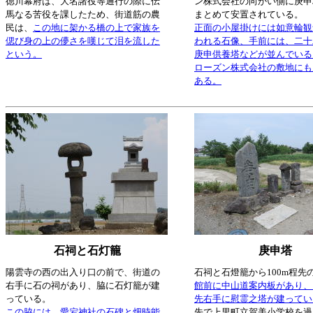
徳川幕府は、大名諸役等通行の際に伝
ン株式会社の向かい側に庚申
馬なる苦役を課したため、街道筋の農
まとめて安置されている
。
民は、
この地に架かる橋の上で家族を
正面の小屋掛けには如意輪観
偲び身の上の儚さを嘆じて泪を流した
われる石像、手前には、二十
という。
庚申供養塔などが並んでいる
ローズン株式会社の敷地にも
ある。
石祠と石灯籠
庚申塔
陽雲寺の西の出入り口の前で、街道の
石祠と石燈籠から100m程先
右手に石の祠があり、脇に石灯籠が建
館前に中山道案内板があり、
っている。
先右手に慰霊之塔が建ってい
この脇には、愛宕神社の石碑と
畑時能
先で上里町立賀美小学校を過