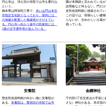
円心寺は、浄土宗の寺院で山号を要行山
隣が本陣跡と言われているが
という。
説明板など何もない。門だけ
御本尊は阿弥陀三尊で、
赤い山門は本庄
史民俗資料館に移築されてい
市指定文化財となっており、境内には、
この辺りは、宿場らしい建物
六地蔵を配置した無縁塔がそびえてい
らないが、古めかしい土蔵が
る。円心寺へ向かう途中の民家前には、
残っている。
3基の文字庚申塔が並んでいる。
安養院
金鑚神社
歴史民俗資料館の向かい側に安養院が
千代田3丁目交差点の手前に
ある。
安養院は、曹洞宗の寺院で山号
さな）神社がある。本庄宿の