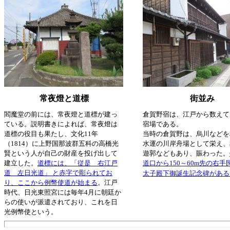
常夜燈と道標
街並み
閻魔堂の前には、常夜燈と道標が建っ
倉賀野宿は、江戸から数えて
ている。説明書きによれば、常夜燈は
宿場である。
道標の役目も果たし、文化11年
当時の倉賀野は、烏川などを
（1814）に上野国那波群五科の高橋光
水運の川岸舟場として栄え、
賢という人が自己の財産を投げ出して
遊郭などもあり、賑わった。
建立した。
道標には、「従是 右江戸
道口から150～60m先の右
道 左日光道」 と赤字で彫られてお
太子殿下御誕生記念碑がある
り、ここから例幣使道が始まる
。江戸
時代、日光東照宮には毎年4月に朝廷か
らの使いが派遣されており、これを日
光例幣使という。