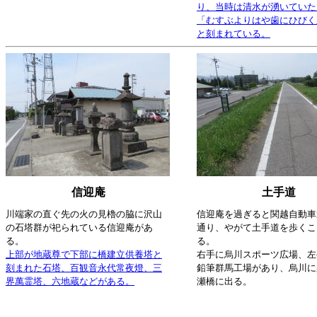
り、当時は清水が湧いていた
「むすぶよりはや歯にひびく
と刻まれている。
信迎庵
土手道
川端家の直ぐ先の火の見櫓の脇に沢山
信迎庵を過ぎると関越自動車
の石塔群が祀られている信迎庵があ
通り、やがて土手道を歩くこ
る。
る。
上部が地蔵尊で下部に橋建立供養塔と
右手に烏川スポーツ広場、左
刻まれた石塔、百観音永代常夜燈、三
鉛筆群馬工場があり、烏川に
界萬霊塔、六地蔵などがある。
瀬橋に出る。