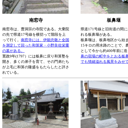
南窓寺
板鼻堰
南窓寺は、曹洞宗の寺院である。大乗院
県道171号線と旧街道の間
の先で県道17号線を横切って階段を上
れる板鼻堰がある。
って行く。
南窓寺には、伊能忠敬と全国
板鼻堰は、板鼻地区から始
を測定して回った和算家・小野良佐栄重
15キロの用水路のことで、
の墓がある。
として今から約400年前に
寛政9年(1797）には板鼻に戻り和算塾を
鼻の宿場の町中をとおる板
開き、多くの弟子を育て、その門弟たち
でも情緒溢れる風景をみせ
が上毛に和算の隆盛をもたらしたと評さ
れている。