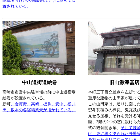
陀仏名号碑が六地蔵尊のように並んで安
置されている。
中山道街道絵巻
旧山源漆器店
高崎市市営中央駐車場の前に中山道宿場
本町三丁目交差点を左折す
絵巻が設置されている。
重厚な建物の山田家が建っ
新町
、倉賀野、高崎、板鼻、安中、松井
この山田家は、通りに面し
田、坂本の各宿場風景が描かれている。
熨斗瓦積みの棟瓦、鬼瓦及
見せる屋根、それを受ける3
腹、2階の2つの窓に設けら
式の観音開き扉、
そして漆
げ、更に黒く塗られた外壁
を持った造りになっている