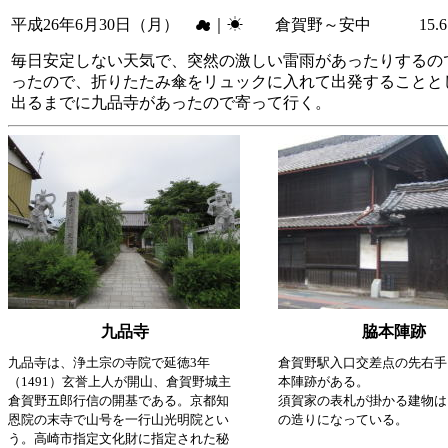
平成26年6月30日（月） ☁｜☀ 倉賀野～安中 15.6
毎日安定しない天気で、突然の激しい雷雨があったりするの
ったので、折りたたみ傘をリュックに入れて出発することとし
出るまでに九品寺があったので寄って行く。
九品寺
脇本陣跡
九品寺は、浄土宗の寺院で延徳3年
倉賀野駅入口交差点の先右手
（1491）玄誉上人が開山、倉賀野城主
本陣跡がある。
倉賀野五郎行信の開基である。京都知
須賀家の表札が掛かる建物は
恩院の末寺で山号を一行山光明院とい
の造りになっている。
う。高崎市指定文化財に指定された秘