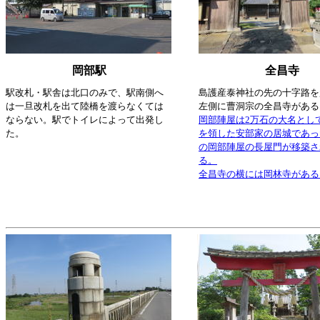
岡部駅
全昌寺
駅改札・駅舎は北口のみで、駅南側へ
島護産泰神社の先の十字路を
は一旦改札を出て陸橋を渡らなくては
左側に曹洞宗の全昌寺がある
ならない。駅でトイレによって出発し
岡部陣屋は2万石の大名とし
た。
を領した安部家の居城であっ
の岡部陣屋の長屋門が移築さ
る。
全昌寺の横には岡林寺がある