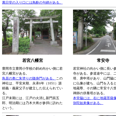
萬日堂の入り口には鳥酔の句碑がある。
若宮八幡宮
常安寺
豊岡市立豊岡小学校の斜め向かい側に若
若宮神社の向かい側に長い
宮八幡宮がある。
寺がある。参道途中には、
鳥居の奥に朱塗りの随身門がある。
この
塔、庚申塔があり、山門脇
神社は、平安末期、永承6年（1051）源
に仏像が建ち、山門を入る
頼義・義家父子が建立した伝えられてい
地蔵尊、その隣に常安十八
る。
禅師の供養塔がある。
江戸末期には、江戸の火消し新門辰五
本堂脇には、右に地蔵菩薩
郎、明治期には乃木大将が参拝に訪れた
弥陀如来像がある。
という。