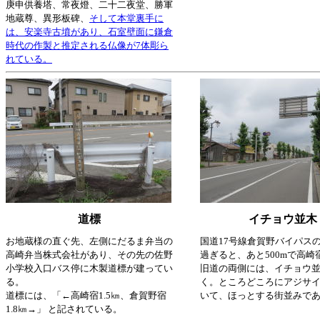
庚申供養塔、常夜燈、二十二夜堂、勝軍
地蔵尊、異形板碑、
そして本堂裏手に
は、安楽寺古墳があり、石室壁面に鎌倉
時代の作製と推定される仏像が7体彫ら
れている。
道標
イチョウ並木
お地蔵様の直ぐ先、左側にだるま弁当の
国道17号線倉賀野バイパス
高崎弁当株式会社があり、その先の佐野
過ぎると、あと500mで高崎
小学校入口バス停に木製道標が建ってい
旧道の両側には、イチョウ
る。
く。ところどころにアジサ
道標には、「←高崎宿1.5㎞、倉賀野宿
いて、ほっとする街並みで
1.8㎞→」 と記されている。