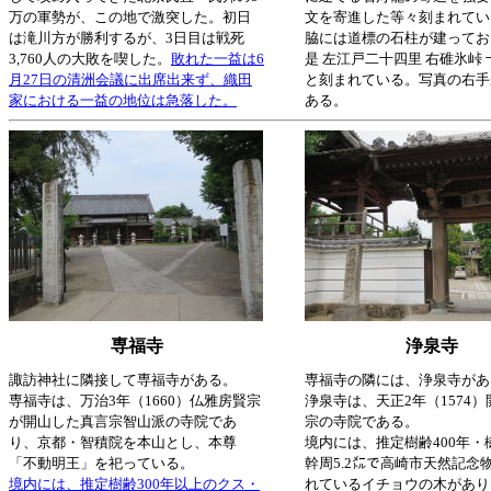
万の軍勢が、この地で激突した。初日
文を寄進した等々刻まれてい
は滝川方が勝利するが、3日目は戦死
脇には道標の石柱が建ってお
3,760人の大敗を喫した。
敗れた一益は6
是 左江戸二十四里 右碓氷峠
月27日の清洲会議に出席出来ず、織田
と刻まれている。写真の右手
家における一益の地位は急落した。
ある。
専福寺
浄泉寺
諏訪神社に隣接して専福寺がある。
専福寺の隣には、浄泉寺があ
専福寺は、万治3年（1660）仏雅房賢宗
浄泉寺は、天正2年（1574
が開山した真言宗智山派の寺院であ
宗の寺院である。
り、京都・智積院を本山とし、本尊
境内には、推定樹齢400年・
「不動明王」を祀っている。
幹周5.2㍍で高崎市天然記念
境内には、推定樹齢300年以上のクス・
れているイチョウの木があり