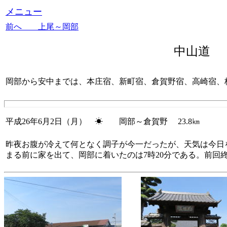
メニュー
前へ 上尾～岡部
中山道
岡部から安中までは、本庄宿、新町宿、倉賀野宿、高崎宿、板
平成26年6月2日（月） ☀ 岡部～倉賀野 23.8㎞
昨夜お腹が冷えて何となく調子が今一だったが、天気は今日
まる前に家を出て、岡部に着いたのは7時20分である。前回