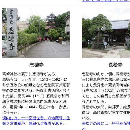
恵徳寺
長松寺
高崎神社の裏手に恵徳寺がある。
恵徳寺の向かい側に長松寺
恵徳寺は、天正年間（1573～1592）に
三代将軍家光の弟忠長は家
井伊直政公の伯母となる恵徳院宗貞尼菩
により父秀忠の死後高崎城
提の為に創立され、松隆山恵徳院と号さ
れ寛永10年（1623）28歳
れた後、慶長3年（1598）直政公が和田
てた。この自刃した部屋が
城入城の折に松隆山東向院恵徳寺と改
設されている。
め、慶長9年（1604）現在の地 「赤坂」
長松寺の大間、向拝天井絵
に移った。
像は、高崎市指定重要文化
境内には、十一面観世音、六地蔵尊、生
いる。
類之霊供養塔、無縁仏供養塔がある。
長松寺の裏には、得利稲荷
る。