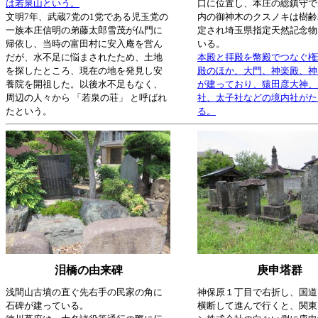
は若泉山という。
口に位置し、本庄の総鎮守で
文明7年、武蔵7党の1党である児玉党の
内の御神木のクスノキは樹齢3
一族本庄信明の弟藤太郎雪茂が仏門に
定され埼玉県指定天然記念物
帰依し、当時の富田村に安入庵を営ん
いる。
だが、水不足に悩まされたため、土地
本殿と拝殿を幣殿でつなぐ権
を探したところ、現在の地を発見し安
殿のほか、大門、神楽殿、神
養院を開祖した。以後水不足もなく、
が建っており、猿田彦大神、
周辺の人々から 「若泉の荘」 と呼ばれ
社、太子社などの境内社がた
たという。
る。
泪橋の由来碑
庚申塔群
浅間山古墳の直ぐ先右手の民家の角に
神保原１丁目で右折し、国道
石碑が建っている。
横断して進んで行くと、関東