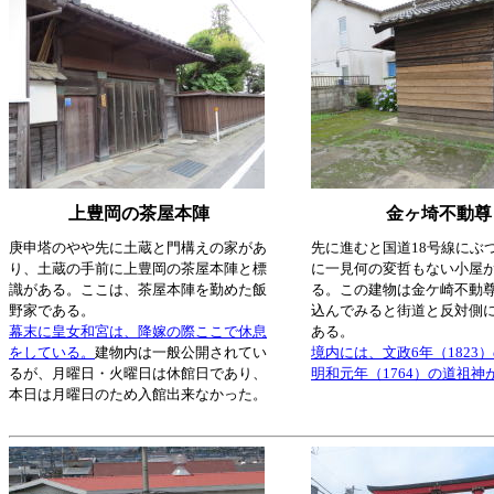
上豊岡の茶屋本陣
金ヶ埼不動尊
庚申塔のやや先に土蔵と門構えの家があ
先に進むと国道18号線にぶ
り、土蔵の手前に上豊岡の茶屋本陣と標
に一見何の変哲もない小屋
識がある。ここは、茶屋本陣を勤めた飯
る。この建物は金ケ崎不動
野家である。
込んでみると街道と反対側
幕末に皇女和宮は、降嫁の際ここで休息
ある。
をしている。
建物内は一般公開されてい
境内には、文政6年（1823
るが、月曜日・火曜日は休館日であり、
明和元年（1764）の道祖神
本日は月曜日のため入館出来なかった。