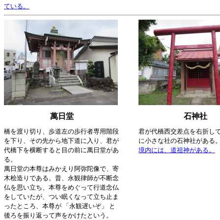
ている。
萬日堂
石神社
橋を渡り切り、歩道左の歩行者専用階段
君が代橋西交差点を右折し
を下り、その先から地下道に入り、君が
に小さな社の石神社がある
代橋下を横断すると目の前に萬日堂があ
境内には、道祖神がある。
る。
萬日堂の本尊はみかえり阿弥陀像で、寄
木桧造りである。昔、永観律師が不断念
仏を思い立ち、本尊をめぐって行道念仏
をしていたが、つい眠くなって立ち止ま
ったところ、本尊が 「永観遅いぞ」 と
後ろを振り返って声をかけたという。