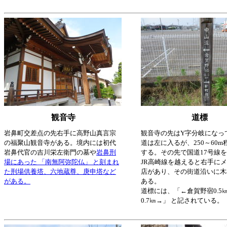
観音寺
道標
岩鼻町交差点の先右手に高野山真言宗
観音寺の先はY字分岐になっ
の福聚山観音寺がある。境内には初代
道は左に入るが、250～60
岩鼻代官の吉川栄左衛門の墓や
岩鼻刑
する。その先で国道17号線
場にあった 「南無阿弥陀仏」 と刻まれ
JR高崎線を越えると右手に
た刑場供養塔、六地蔵尊、庚申塔など
店があり、その街道沿いに木
がある。
ある。
道標には、「←倉賀野宿0.5
0.7㎞→」 と記されている。