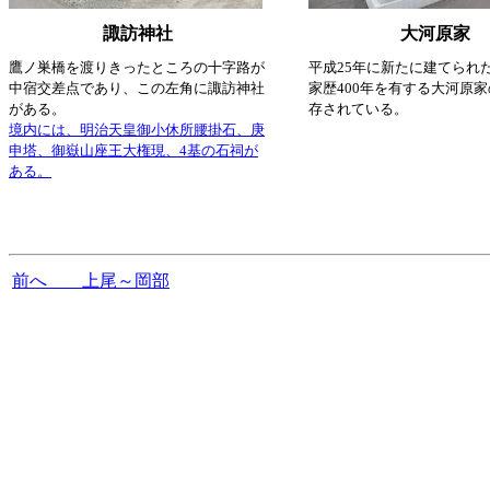
諏訪神社
大河原家
鷹ノ巣橋を渡りきったところの十字路が
平成25年に新たに建てられ
中宿交差点であり、この左角に諏訪神社
家歴400年を有する大河原
がある。
存されている。
境内には、明治天皇御小休所腰掛石、庚
申塔、御嶽山座王大権現、4基の石祠が
ある。
前へ 上尾～岡部