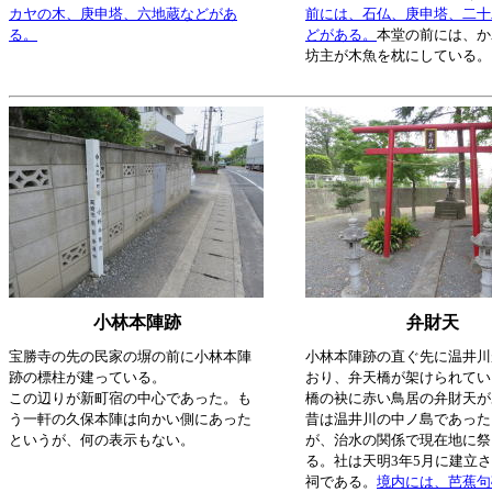
カヤの木、庚申塔、六地蔵などがあ
前には、石仏、庚申塔、二十
る。
どがある。
本堂の前には、か
坊主が木魚を枕にしている。
小林本陣跡
弁財天
宝勝寺の先の民家の塀の前に小林本陣
小林本陣跡の直ぐ先に温井川
跡の標柱が建っている。
おり、弁天橋が架けられてい
この辺りが新町宿の中心であった。も
橋の袂に赤い鳥居の弁財天が
う一軒の久保本陣は向かい側にあった
昔は温井川の中ノ島であった
というが、何の表示もない。
が、治水の関係で現在地に祭
る。社は天明3年5月に建立
祠である。
境内には、芭蕉句