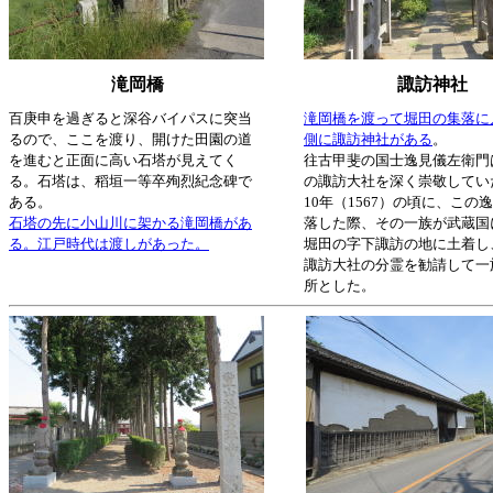
滝岡橋
諏訪神社
百庚申を過ぎると深谷バイパスに突当
滝岡橋を渡って堀田の集落に
るので、ここを渡り、開けた田園の道
側に諏訪神社がある
。
を進むと正面に高い石塔が見えてく
往古甲斐の国士逸見儀左衛門
る。石塔は、稻垣一等卒殉烈紀念碑で
の諏訪大社を深く崇敬してい
ある。
10年（1567）の頃に、この
石塔の先に小山川に架かる滝岡橋があ
落した際、その一族が武蔵国
る。江戸時代は渡しがあった。
堀田の字下諏訪の地に土着し
諏訪大社の分霊を勧請して一
所とした。