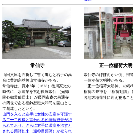
常仙寺
正一位稲荷大明
山田文庫を右折して暫く進むと右手の高
常仙寺のほぼ向かい側、街
台に曹洞宗並榎山常仙寺がある。
一位稲荷大明神がある。
常仙寺は、寛永5年（1628）徳川家光の
「正一位稲荷大明神」 の称
時代に、水運業を営む飯塚常仙 （光徳
稲荷の祭神を 「稲荷勧請」
院心徹常仙居士） が藤岡市森の泉通寺
各地方稲荷社に迎え祀るこ
の四世である松齢恕嶽大和尚を開山とし
て創建したという。
山門を入ると左手に女性の安産を守護す
る二十二夜様と言われる如意輪観音が祀
られており、さらに右手に眼病を治すと
される薬師如来（通称目薬師）が祀られ