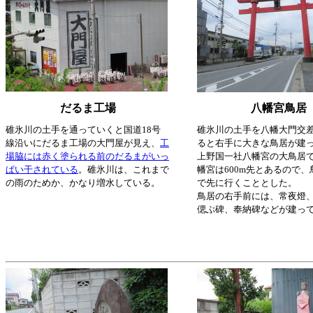
だるま工場
八幡宮鳥居
碓氷川の土手を通っていくと国道18号
碓氷川の土手を八幡大門交
線沿いにだるま工場の大門屋が見え、
工
ると右手に大きな鳥居が建
場脇には赤く塗られる前のだるまがいっ
上野国一社八幡宮の大鳥居
ぱい干されている
。碓氷川は、これまで
幡宮は600m先とあるので
の雨のためか、かなり増水している。
で先に行くこととした。
鳥居の右手前には、常夜燈
偲ぶ碑、奉納碑などが建っ