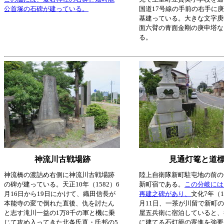
公首塚の石碑が建っている。
国道17号線の手前の右手に
基建っている。大きな文字庚
面六臂の青面金剛の庚申塔な
る。
神流川古戦場跡
見通灯篭と道
神流橋の渡詰め右側に神流川古戦場跡
陸上自衛隊新町駐屯地の前の
の碑が建っている。天正10年（1582）6
新町宿である。
この分岐には
月16日から19日にかけて、織田信長が
再建之碑があり、
文化7年（1
本能寺の変で倒れた直後、仇を討たん
月11日、一茶が川留で新町
と志す滝川一益の1万8千の軍と機に乗
屋五兵衛に宿泊していると、
じて攻め入ってきた北条氏直・氏邦の5
に建てる石灯籠の寄進を強要