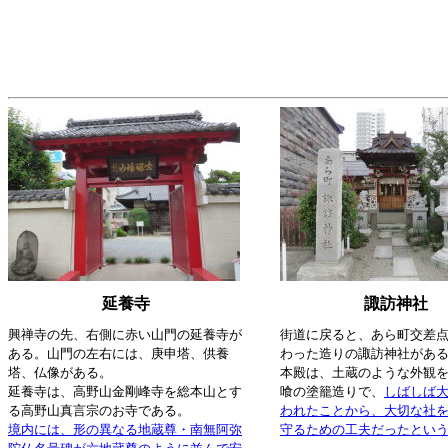
延養寺
諏訪神社
興禅寺の先、右側に赤い山門の延養寺が
街道に戻ると、あら町交差
ある。山門の左右には、庚申塔、供養
わった造りの諏訪神社があ
塔、仏像がある。
本殿は、土蔵のような外観
延養寺は、高野山金剛峰寺を総本山とす
喰の塗籠造りで、
しばしば
る高野山真言宗のお寺である。
われたことから、大切な社
境内には、形の異なる地蔵尊・南無阿弥
守るための工夫だったとい