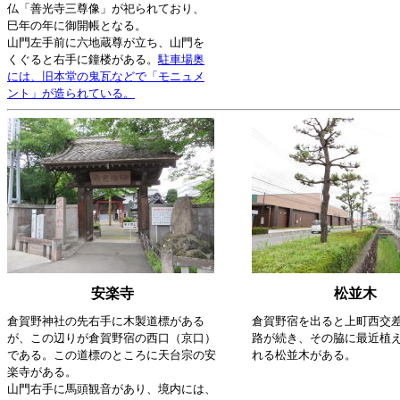
仏「善光寺三尊像」が祀られており、
巳年の年に御開帳となる。
山門左手前に六地蔵尊が立ち、山門を
くぐると右手に鐘楼がある。
駐車場奥
には、旧本堂の鬼瓦などで「モニュメ
ント」が造られている。
安楽寺
松並木
倉賀野神社の先右手に木製道標がある
倉賀野宿を出ると上町西交
が、この辺りが倉賀野宿の西口（京口）
路が続き、その脇に最近植
である。この道標のところに天台宗の安
れる松並木がある。
楽寺がある。
山門右手に馬頭観音があり、境内には、