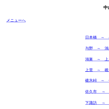
中
メニューへ
日本橋 ～ 
与野 ～ 鴻
鴻巣 ～ 上
上里 ～ 碓
碓氷峠 ～ 
佐久市 ～
下諏訪 ～