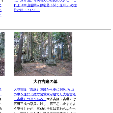
いう
は、京方面から来る人のための大きな 「こ
に
れより中山道関ヶ原宿藤下関ヶ原町」 の標
わ
柱が建っている。
と
大谷吉隆の墓
と
大谷吉隆（吉継）陣跡から更に300m程山
。
の中を進むと敵方藤堂家が建てた大谷吉隆
隆
（吉継）の墓がある。
大谷吉隆（吉継）は
い
石田三成の挙兵に対し、再三思い止まるよ
地
う説得したが、三成の決意は変わらなかっ