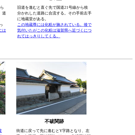
から
旧道を進むと直ぐ先で国道21号線から枝
。道
分かれした道路に合流する。その手前左手
に地蔵堂がある。
っ
この地蔵尊には化粧が施されている。後で
には
気付いたがこの化粧は滋賀県へ近づくにつ
れてはっきりしてくる。
不破関跡
破
街道に戻って先に進むとY字路となり、左