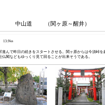
中山道 （関ヶ原
～醒井）
13.9㎞
駅進んで昨日の続きをスタートさせる。関ヶ原からは今須峠を
社仏閣などもゆっくり見て回ることが出来そうである。