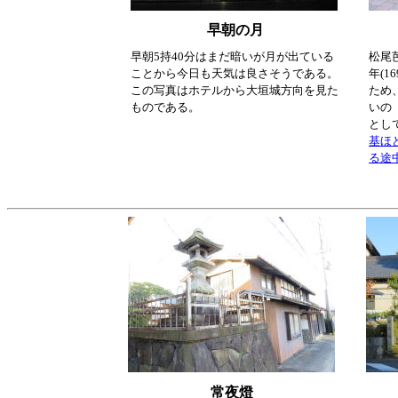
早朝の月
早朝5持40分はまだ暗いが月が出ている
松尾芭
ことから今日も天気は良さそうである。
年(1
この写真はホテルから大垣城方向を見た
ため
ものである。
いの
とし
基ほ
る途
常夜燈