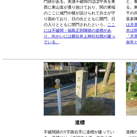
門跡がある。美濃不破関のほぼ中央を東
と、
西に東山道が通り抜けており、関の東端
る。
のここに城門や楼が設けられて兵士が守
千の
り固めており、日の出とともに開門、日
喜多
の入りとともに閉門されたという。
ここ
は月
には不破関・福島正則陣跡の道標があ
木は
り、向かいには郷社井上神社社標が建っ
「月見
ている。
余年
道標
不破関跡のY字路右手に道標が建ってい
道標