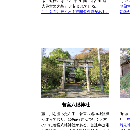
る。道標には 「左旧中山道 右中山道
（18
大谷吉隆之墓」 と刻まれている。
地蔵
ここを右に行くと不破関資料館がある。
菩薩
若宮八幡神社
藤古川を渡った左手に若宮八幡神社社標
街道
が建っており、150m程進んで行くと林
り
、
の中に若宮八幡神社がある。創建年は定
箭先