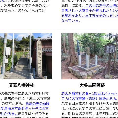
ある。
この窪みは壬申の乱（672）
乱（672）の戦いで血に染まったと
き、水を求めて大友皇子軍の兵士
黒血川に出る。
この川の左手の山腹
尻で掘ったものと伝えられてい
自害された大友皇子が葬られたとい
る場所があり、三本杉がそのしるし
なっている。
若宮八幡神社
大谷吉隆陣跡
跡の先の右手に若宮八幡神社社標
若宮八幡神社の奥へ180mほど入った
、鳥居の手前に 「宮上 大谷吉隆
ころに大谷吉隆（吉継）陣跡がある
」 の標柱がある。
鳥居の先の石段
親友石田三成の懇請を受けた大谷吉
って東海道本線を渡った先に若宮
は、死に装束でこの宮上に出陣して
神社がある。
創建年は不詳である
る。9月3日の到着後、山中村郷士の