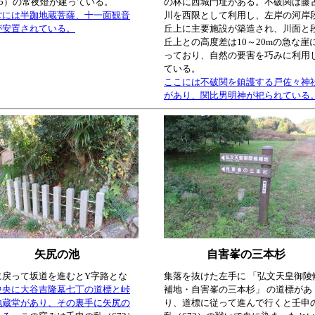
05）の常夜燈が建っている。
の林に西城門址がある。不破関は藤
堂には半跏地蔵菩薩、十一面観音
川を西限として利用し、左岸の河岸
が安置されている。
丘上に主要施設が築造され、川面と
丘上との高度差は10～20mの急な崖
っており、自然の要害を巧みに利用
ている。
ここには不破関を鎮護する戸佐々神
があり、関比男明神が祀られている
矢尻の池
自害峯の三本杉
に戻って坂道を進むとY字路とな
集落を抜けた左手に 「弘文天皇御陵
中央に大谷吉隆墓七丁の道標と峠
補地・自害峯の三本杉」 の道標があ
地蔵堂があり、その裏手に矢尻の
り、道標に従って進んで行くと壬申