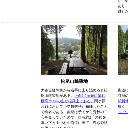
が、
あり
継）
松尾山眺望地
大谷吉隆陣跡から右手に上り詰めると松
街道
尾山眺望地がある。
正面1.5㎞先に望む
谷派
標高293mの山が松尾山である。
関ケ原
傾斜
合戦において小早川秀秋が布陣したこと
狭く
で有名である。吉継は予てから秀秋の二
って
心を疑っていたので、自ら約2千の兵を
率い下方山中村の沿道に出て、専ら秀秋