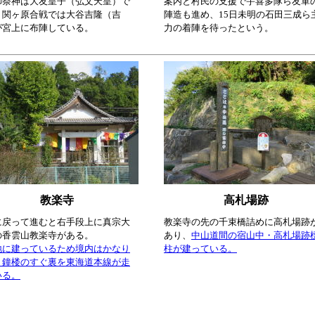
御祭神は大友皇子（弘文天皇）で
案内と村民の支援で宇喜多隊ら友軍
、関ヶ原合戦では大谷吉隆（吉
陣造も進め、15日未明の石田三成ら
が宮上に布陣している。
力の着陣を待ったという。
教楽寺
高札場跡
に戻って進むと右手段上に真宗大
教楽寺の先の千束橋詰めに高札場跡
の香雲山教楽寺がある。
あり、
中山道間の宿山中・高札場跡
地に建っているため境内はかなり
柱が建っている。
、鐘楼のすぐ裏を東海道本線が走
いる。