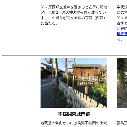
関ヶ原西町交差点を過ぎると左手に明治
常夜
5年（1872）の大神宮常夜燈が建ってい
西の
る。この辺りが関ヶ原宿の京口（西口）
関ヶ
に当たる。
首塚
江戸
世音
る。
不破関東城門跡
地蔵堂の斜向かいには美濃不破関の東城
福島