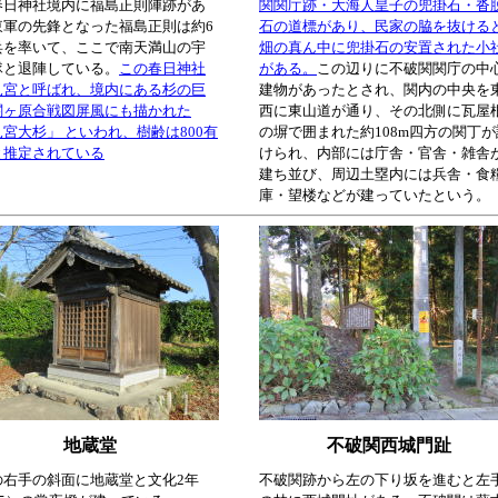
春日神社境内に福島正則陣跡があ
関関庁跡・大海人皇子の兜掛石・沓
東軍の先鋒となった福島正則は約6
石の道標があり、民家の脇を抜ける
兵を率いて、ここで南天満山の宇
畑の真ん中に兜掛石の安置された小
隊と退陣している。
この春日神社
がある。
この辺りに不破関関庁の中
見宮と呼ばれ、境内にある杉の巨
建物があったとされ、関内の中央を
関ヶ原合戦図屏風にも描かれた
西に東山道が通り、その北側に瓦屋
宮大杉」 といわれ、樹齢は800有
の塀で囲まれた約108m四方の関丁が
と推定されている
けられ、内部には庁舎・官舎・雑舎
建ち並び、周辺土塁内には兵舎・食
庫・望楼などが建っていたという。
地蔵堂
不破関西城門趾
の右手の斜面に地蔵堂と文化2年
不破関跡から左の下り坂を進むと左