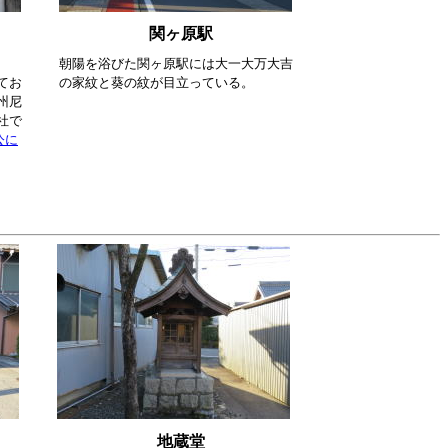
関ヶ原駅
朝陽を浴びた関ヶ原駅には大一大万大吉
てお
の家紋と葵の紋が目立っている。
州尼
社で
公に
地蔵堂