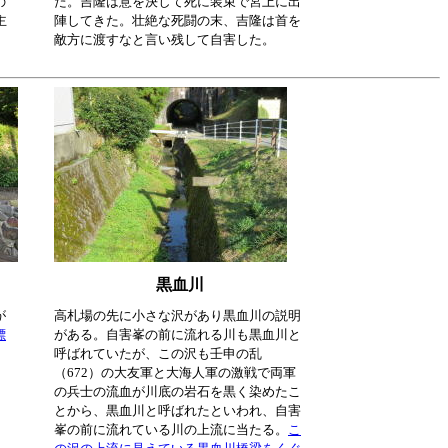
の
た。吉隆は意を決して死に装束で宮上に出
主
陣してきた。壮絶な死闘の末、吉隆は首を
敵方に渡すなと言い残して自害した。
黒血川
が
高札場の先に小さな沢があり黒血川の説明
標
がある。自害峯の前に流れる川も黒血川と
呼ばれていたが、この沢も壬申の乱
（672）の大友軍と大海人軍の激戦で両軍
の兵士の流血が川底の岩石を黒く染めたこ
とから、黒血川と呼ばれたといわれ、自害
峯の前に流れている川の上流に当たる。
こ