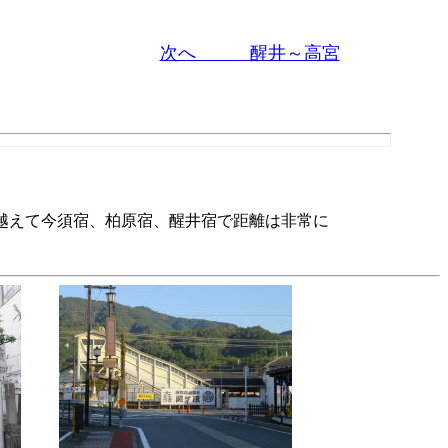
次へ 醒井～高宮
越えて今須宿、柏原宿、醒井宿で距離は非常に