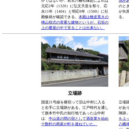
かではないが、若宮八幡社縁起によれば
池が
元応2年（1320）に弘文天皇を祭り、応
のと
永11年（1404）と明応9年（1500）に社
が矢
殿修繕が確認できる。
本殿は檜皮葺きの
る。
桃山様式の貴重な建物というが、石垣の
上の覆屋の中で見ることは出来ない。
立場跡
国道21号線を横切って旧山中村に入る
立場
と右手に立場跡がある。江戸時代を通し
があり
て旗本竹中氏の知行地であった山中村
陣跡
は、
中山道の間の宿として酒造業を始め
を上
十数軒の商家が軒を連ねていた。
八幡