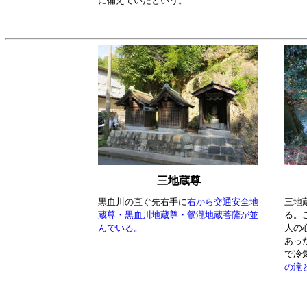
に備えていたという。
三地蔵尊
黒血川の直ぐ先右手に
右から交通安全地
三地
蔵尊・黒血川地蔵尊・鶯瀧地蔵菩薩が並
る。
んでいる。
人の
あっ
で冷
の滝