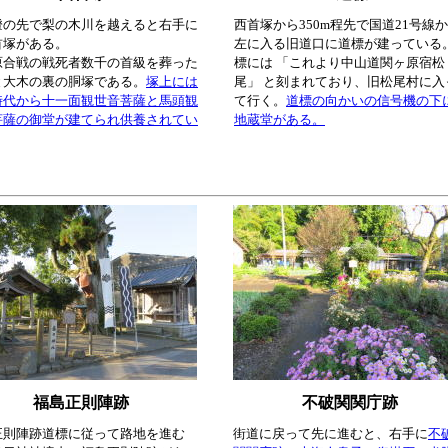
燈の先で梨の木川を越えると右手に
西首塚から350m程先で国道21号線
首塚がある。
左に入る旧道口に道標が建っている
原合戦の戦死者数千の首級を葬った
標には 「これより中山道関ヶ原宿松
と大木の裏の胴塚である。
塚上には
尾」 と刻まれており、旧松尾村に入
時代から十一面観世音菩薩と馬頭観
て行く。
道標の向かいの信号機の下
菩薩の御堂が建てられ供養されてい
地蔵堂がある。
福島正則陣跡
不破関関庁跡
正則陣跡道標に従って路地を進む
街道に戻って先に進むと、右手に
不