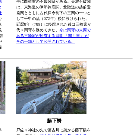
脱
手に白壁塀の不破関跡がある。美濃不破関
と
は、東海道の伊勢鈴鹿関、北陸道の越前愛
社
発関とともに古代律令制下の三関の一つと
心
して壬申の乱（672年）後に設けられた。
東
延暦8年（789）に停廃された後は三輪家が
根
代々関守を務めてきた。
今は関守の末裔で
設
ある三輪家が所有する庭園 「関月亭」 が
が
その一部として公開されている。
糧
藤下橋
手
戸佐々神社の先で藤古川に架かる藤下橋を