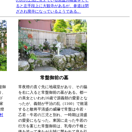
の沢の上流に見えている黒血川橋梁をくぐ
ると左手段上に大観寺があるが、参道は閉
ざされ廃寺になっているようである。
常盤御前の墓
盤御
常夜燈の直ぐ先に地蔵堂があり、その脇
り、
を右に入ると常盤御前の墓がある。都一
ド
の美女といわれ16歳で源義朝の愛妾とな
家
ったが、義朝が平治の乱（1160）で敗退
夜燈
すると敵将平清盛の威嚇で常盤は今若・
村
乙若・牛若の三児と別れ、一時期は清盛
の愛妾にもなった。東国に走った牛若の
行方を案じた常盤御前は、乳母の千種と
後を追って来たが土賊に襲われて息を引