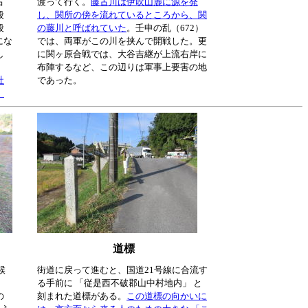
古
渡って行く。
藤古川は伊吹山麓に源を発
段
し、関所の傍を流れているところから、関
段
の藤川と呼ばれていた
。壬申の乱（672）
にな
では、両軍がこの川を挟んで開戦した。更
し
に関ヶ原合戦では、大谷吉継が上流右岸に
布陣するなど、この辺りは軍事上要害の地
社
であった。
。
道標
候
街道に戻って進むと、国道21号線に合流す
る手前に 「従是西不破郡山中村地内」 と
の
刻まれた道標がある。
この道標の向かいに