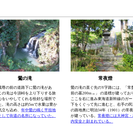
鶯の滝
常夜燈
蔵尊の前の道路下に鶯の滝があ
鶯の滝の直ぐ先のY字路には、「常
この滝は今須峠を上り下りする旅
前の墓200m→」 の道標が建ってお
心をいやしてくれる恰好な場所で
ここを右に進み東海道新幹線のガー
た。滝の高さは約5mで水量は豊か
下をくぐって先に進むと、右手の民
気立ち込め、
年中鶯の鳴く平坦地
の路地奥に明治34年（1901）の常
として街道の名所になっていた。
が建っている。
常夜燈には大神宮・
内安全と刻まれている。