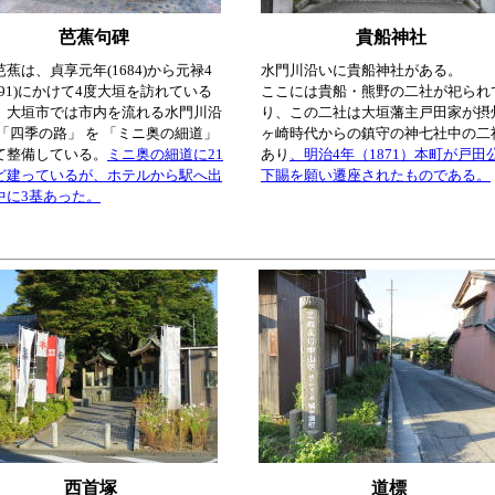
芭蕉句碑
貴船神社
蕉は、貞享元年(1684)から元禄4
水門川沿いに貴船神社がある。
691)にかけて4度大垣を訪れている
ここには貴船・熊野の二社が祀られ
、大垣市では市内を流れる水門川沿
り、この二社は大垣藩主戸田家が摂
 「四季の路」 を 「ミニ奥の細道」
ヶ崎時代からの鎮守の神七社中の二
て整備している。
ミニ奥の細道に21
あり
、明治4年（1871）本町が戸田
ど建っているが、ホテルから駅へ出
下賜を願い遷座されたものである。
中に3基あった。
西首塚
道標