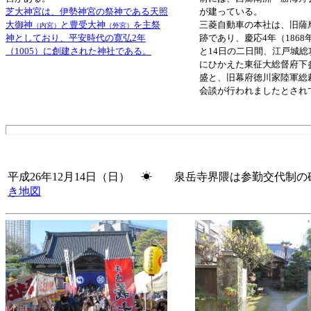
芝大神宮は、伊勢神宮の祭神である天照
が建っている。
大御神
と豊受大神
を主祭
三菱自動車の本社は、旧薩
（内宮）
（外宮）
神としており、平安時代の寛弘2年
跡であり、慶応4年（1868年
（1005）に創建された神社である。
と14日の二日間、江戸城総
にひかえた東征大総督府下
盛と、旧幕府徳川家陸軍総
会談が行われましたとされ
平成26年12月14日（日） ☀ 泉岳寺界隈
は参勤交代制の
き地図