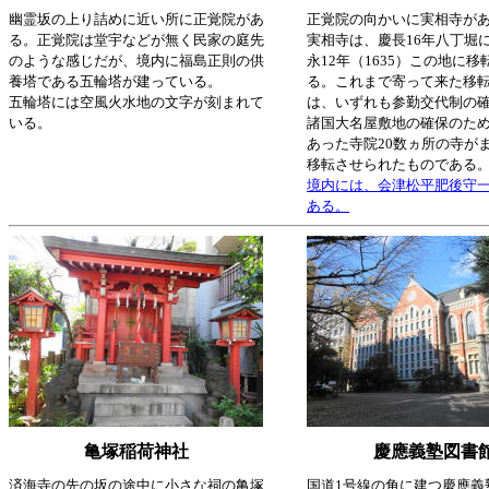
幽霊坂の上り詰めに近い所に正覚院があ
正覚院の向かいに実相寺が
る。正覚院は堂宇などが無く民家の庭先
実相寺は、慶長16年八丁堀
のような感じだが、境内に福島正則の供
永12年（1635）この地に移
養塔である五輪塔が建っている。
る。これまで寄って来た移
五輪塔には空風火水地の文字が刻まれて
は、いずれも参勤交代制の
いる。
諸国大名屋敷地の確保のた
あった寺院20数ヵ所の寺が
移転させられたものである
境内には、会津松平肥後守
ある。
亀塚稲荷神社
慶應義塾図書
済海寺の先の坂の途中に小さな祠の亀塚
国道1号線の角に建つ慶應義