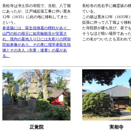
長松寺は浄土宗の寺院で、当初、八丁堀
長松寺の先右手に幽霊坂の
にあったが、江戸城拡張工事に伴い寛永
ている。
12年（1635）に此の地に移転してきた
この坂は寛永12年（1635
という。
拡張に伴って八丁堀より移
参道脇には、荻生徂徠墓の標柱があり、
た寺院群が建ち並び、昼で
山門の松の根元に如意輪観音が安置さ
そうなほど暗い場所であっ
れ、境内の
墓地入り口には丸彫りの阿弥
この名がついたとも言われ
陀如来像があり、その奥に
儒学者荻生徂
徠とその夫人（先妻・後妻）の墓があ
る。
正覚院
実相寺