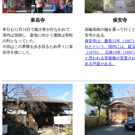
泉岳寺
保安寺
本日も12月14日で義士祭が行なわれて
高輪高校の脇を通って行く
境内は混雑し、墓地に向かう通路は長蛇
安寺がある。
の列となっていた。
保安寺は、慶長12年（160
今回はこの界隈を歩き回るため早々に泉
れたという。境内には、延宝
岳寺を後にした。
（1676）、元禄10年（169
と思われる菩薩像が安置さ
ある坪庭がある。