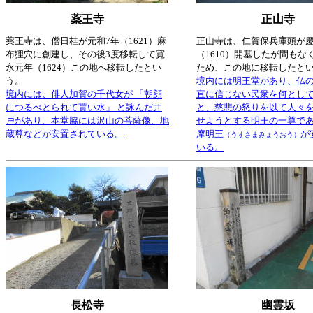
薬王寺
正山寺
薬王寺は、僧日桂が元和7年（1621）麻
正山寺は、仁賀保兵庫頭が慶
布狸穴に創建し、その後3度移転して寛
（1610）開基したが間もな
永元年（1624）この地へ移転したとい
ため、この地に移転したと
う。
境内には明王堂があり、仏
境内には、俳人加賀の千代女が 「朝顔
直に信じない民衆を何とし
につるべとられて貰い水」 と詠んだ井
と、慈悲の怒りを以て人々
戸があり、本堂脇には沢山の菩薩像、地
せようとする明王の一尊で
蔵尊などが安置されている。
摩明王
が
（うすさまみょうおう）
いる。
長松寺
幽霊坂