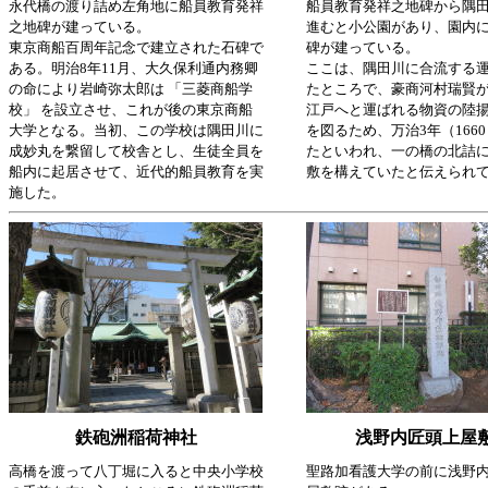
永代橋の渡り詰め左角地に船員教育発祥
船員教育発祥之地碑から隅
之地碑が建っている。
進むと小公園があり、園内
東京商船百周年記念で建立された石碑で
碑が建っている。
ある。明治8年11月、大久保利通内務卿
ここは、隅田川に合流する
の命により岩崎弥太郎は 「三菱商船学
たところで、豪商河村瑞賢
校」 を設立させ、これが後の東京商船
江戸へと運ばれる物資の陸
大学となる。当初、この学校は隅田川に
を図るため、万治3年（166
成妙丸を繋留して校舎とし、生徒全員を
たといわれ、一の橋の北詰
船内に起居させて、近代的船員教育を実
敷を構えていたと伝えられ
施した。
鉄砲洲稲荷神社
浅野内匠頭上屋
高橋を渡って八丁堀に入ると中央小学校
聖路加看護大学の前に浅野