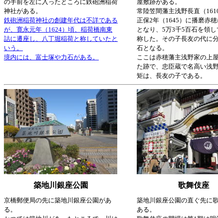
の手前を左に入ったところに鉄砲洲稲荷
屋敷跡がある。
神社がある。
常陸笠間藩主浅野長直（1610
鉄砲洲稲荷神社の創建年代は不詳である
正保2年（1645）に播磨赤
が、寛永元年（1624）頃、稲荷橋南東
となり、5万3千5百石を領
詰に遷座し、八丁堀稲荷と称していたと
称した。その子長友の代に分
いう。
石となる。
境内には、富士塚や力石がある。
ここは赤穂藩主浅野家の上
た跡で、忠臣蔵で名高い浅
矩は、長友の子である。
築地川銀座公園
歌舞伎座
京橋郵便局の先に築地川銀座公園があ
築地川銀座公園の直ぐ先に
る。
ある。