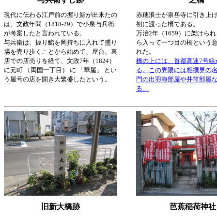
現代に伝わる江戸前の握り鮨が出来たの
赤穂浪士が泉岳寺に引き上
は、文政年間（1818-29）で小泉与兵衛
初に渡った橋である。
が考案したと言われている。
万治2年（1659）に架けら
与兵衛は、握り鮨を岡持ちに入れて盛り
ら入って一つ目の橋という
場を売り歩くことから始めて、屋台、裏
れた。
店での店売りを経て、文政7年（1824）
橋の上には、首都高速7号線
に元町 （両国一丁目） に 「華屋」 とい
る。この界隈には相撲界の
う屋号の店を開き大繁盛したという。
門の出羽海部屋や井筒部屋
る。
旧新大橋跡
芭蕉稲荷神社