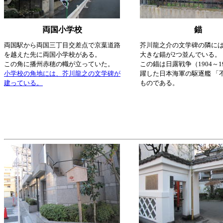
両国小学校
錨
両国駅から両国三丁目交差点で京葉道路
芥川龍之介の文学碑の隣に
を越えた先に両国小学校がある。
大きな錨が2つ並んでいる。
この角に播州赤穂の幟が立っていた。
この錨は日露戦争（1904～1
小学校の角地には、芥川龍之の文学碑が
躍した日本海軍の駆逐艦 「
建っている。
ものである。