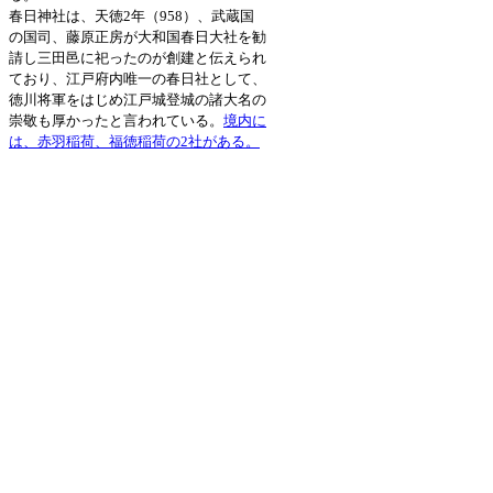
春日神社は、天徳2年（958）、武蔵国
の国司、藤原正房が大和国春日大社を勧
請し三田邑に祀ったのが創建と伝えられ
ており、江戸府内唯一の春日社として、
徳川将軍をはじめ江戸城登城の諸大名の
崇敬も厚かったと言われている。
境内に
は、赤羽稲荷、福徳稲荷の2社がある。