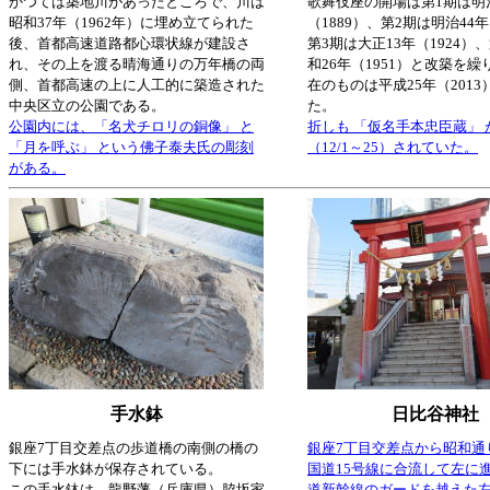
かつては築地川があったところで、川は
歌舞伎座の開場は第1期は明
昭和37年（1962年）に埋め立てられた
（1889）、第2期は明治44年
後、首都高速道路都心環状線が建設さ
第3期は大正13年（1924）
れ、その上を渡る晴海通りの万年橋の両
和26年（1951）と改築を
側、首都高速の上に人工的に築造された
在のものは平成25年（201
中央区立の公園である。
た。
公園内には、「名犬チロリの銅像」 と
折しも 「仮名手本忠臣蔵」 
「月を呼ぶ」 という佛子泰夫氏の彫刻
（12/1～25）されていた。
がある。
手水鉢
日比谷神社
銀座7丁目交差点の歩道橋の南側の橋の
銀座7丁目交差点から昭和通
下には手水鉢が保存されている。
国道15号線に合流して左に
この手水鉢は、龍野藩（兵庫県）脇坂家
道新幹線のガードを越えた