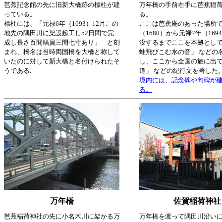
芭蕉記念館の先に旧新大橋跡の標柱が建
万年橋の手前右手に芭蕉稲
っている。
る。
標柱には、「元禄6年（1693）12月この
ここは芭蕉庵のあった場所で
地先の隅田川に架設起工し52日間で完
（1680）から元禄7年（16
成し長さ百間幅員三間七寸あり」 と刻
没するまでここを本拠として
まれ、橋名は当時両国橋を大橋と称して
蛙飛びこむ水の音」 などの
いたのに対して新大橋と名付けられたそ
し、ここから全国の旅に出て
うである.
道」 などの紀行文を著した
境内には、記念碑や句碑が
る。
万年橋
佐賀稲荷神社
芭蕉稲荷神社の先に小名木川に架かる万
万年橋を渡って隅田川沿い