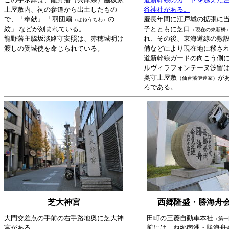
上屋敷内、祠の参道から出土したもの
谷神社がある。
で、「奉献」 「羽団扇
の
慶長年間に江戸城の拡張に
（はねうちわ）
紋」 などが刻まれている。
子とともに芝口
（現在の東新橋
龍野藩主脇坂淡路守安照は、赤穂城明け
れ、その後、東海道線の敷
渡しの受城使を命じられている。
備などにより現在地に移さ
道新幹線ガードの向こう側
ルヴィラフォンテーヌ汐留
奥守上屋敷
が
（仙台藩伊達家）
ろである。
芝大神宮
西郷隆盛・勝海舟
大門交差点の手前の右手路地奥に芝大神
田町の三菱自動車本社
（第一
宮がある。
前には、西郷南洲・勝海舟