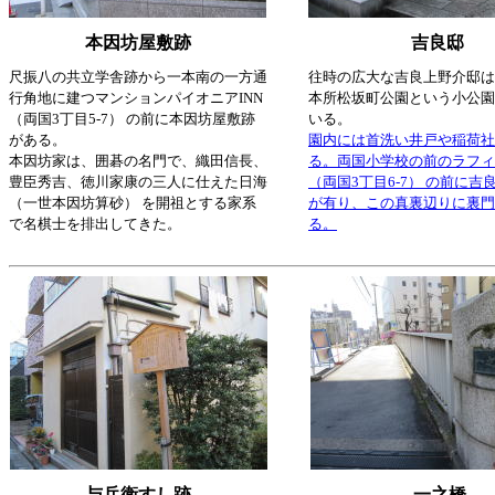
本因坊屋敷跡
吉良邸
尺振八の共立学舎跡から一本南の一方通
往時の広大な吉良上野介邸は
行角地に建つマンションパイオニアINN
本所松坂町公園という小公園
（両国3丁目5-7） の前に本因坊屋敷跡
いる。
がある。
園内には首洗い井戸や稲荷社
本因坊家は、囲碁の名門で、織田信長、
る。両国小学校の前のラフィー
豊臣秀吉、徳川家康の三人に仕えた日海
（両国3丁目6-7） の前に吉
（一世本因坊算砂） を開祖とする家系
が有り、この真裏辺りに裏門
で名棋士を排出してきた。
る。
与兵衛すし跡
一之橋