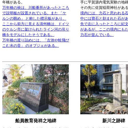
年橋がある。
手に平賀源内電気実験の地
万年橋の袂は、川船番所があったところ
その先に佐賀稲荷神社があ
で説明板が設置されている。また 「ケ
境内には、力石と思われる
ルンの眺め」 と称した標示板があり、
中には寶石と刻まれた石が
ここから前方に見える清州橋は、ドイツ
先で左に入ったところに紀
のケルン市に架けられたライン河の吊り
があるが、ここの境内にも
橋をモデルにしたそうである。
力石が並んでいる。
万年橋の渡り詰めには、「古池や蛙飛び
こむ水の音」 のオブジェがある。
船員教育発祥之地碑
新川之跡碑