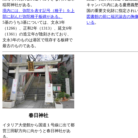
稲荷神社がある。
キャンパス内にある慶應義
境内には、弥陀を表す記号（種子）を上
国の重要文化財に指定され
部に刻んだ弥陀種子板碑がある。
図書館の前に福沢諭吉の胸
5基のうち3基については、文永3年
いる
。
（1266）、正和2年（1313）、延文6年
（1361）の造立年が陰刻されており、
文永3年のものは港区で現存する板碑で
最古のものである。
春日神社
イタリア大使館から国道１号線に出て都
営三田駅方向に向かうと春日神社があ
る。