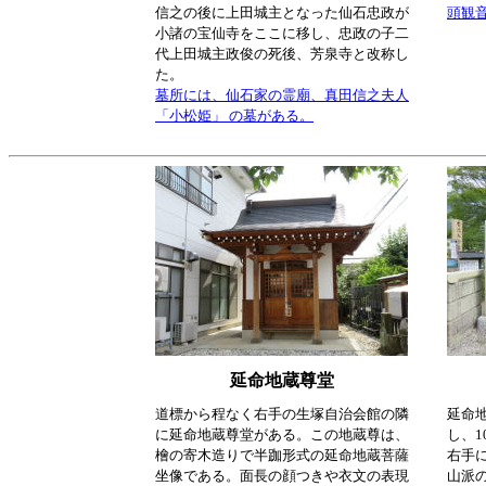
信之の後に上田城主となった仙石忠政が
頭観
小諸の宝仙寺をここに移し、忠政の子二
代上田城主政俊の死後、芳泉寺と改称し
た。
墓所には、仙石家の霊廟、真田信之夫人
「小松姫」 の墓がある。
延命地蔵尊堂
道標から程なく右手の生塚自治会館の隣
延命
に延命地蔵尊堂がある。この地蔵尊は、
し、1
檜の寄木造りで半跏形式の延命地蔵菩薩
右手
坐像である。面長の顔つきや衣文の表現
山派