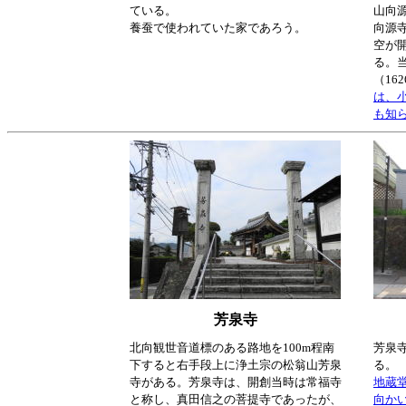
ている。
山向
養蚕で使われていた家であろう。
向源寺
空が
る。
（16
は、
も知
芳泉寺
北向観世音道標のある路地を100m程南
芳泉
下すると右手段上に浄土宗の松翁山芳泉
る。
寺がある。芳泉寺は、開創当時は常福寺
地蔵
と称し、真田信之の菩提寺であったが、
向か