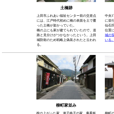
土橋跡
上田市ふれあい福祉センター前の交差点
中央
には、江戸時代初めに橋の表面を土で覆
に並
った土橋が架かっていた。
仙石
橋の上にも家が建てられていたので、道
位置
路と見分けがつかなかったという。上田
城の
城防衛のため戦略上偽装されたと云われ
いる
る。
柳町家並み
梲の上がった家、連子格子の家、庵看板
柳町