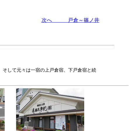
次へ 戸倉～篠ノ井
、そして元々は一宿の上戸倉宿、下戸倉宿と続
。