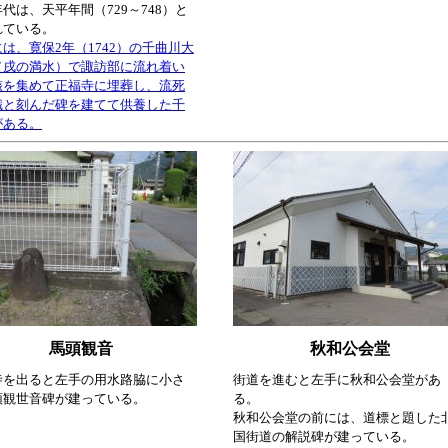
代は、天平年間（729～748）と
れている。
は、寛保2年（1742）の千曲川大
（戌の満水）で諏訪部に流れ着い
骸を集めて正福寺に埋葬し、流死
識と刻んだ碑を建てて供養した千
がある。
馬頭観音
秋和公会堂
寺を出ると左手の用水路脇に小さ
街道を進むと左手に秋和公会堂があ
頭観世音碑が建っている。
る。
秋和公会堂の前には、道標と題した
国街道の解説碑が建っている。