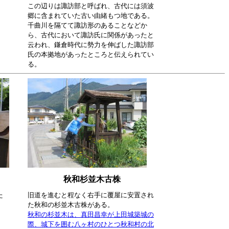
この辺りは諏訪部と呼ばれ、古代には須波
郷に含まれていた古い由緒もつ地である。
千曲川を隔てて諏訪形のあることなどか
ら、古代において諏訪氏に関係があったと
云われ、鎌倉時代に勢力を伸ばした諏訪部
氏の本拠地があったところと伝えられてい
る。
秋和杉並木古株
た
旧道を進むと程なく右手に覆屋に安置され
た秋和の杉並木古株がある。
秋和の杉並木は、真田昌幸が上田城築城の
際、城下を囲む八ヶ村のひとつ秋和村の北