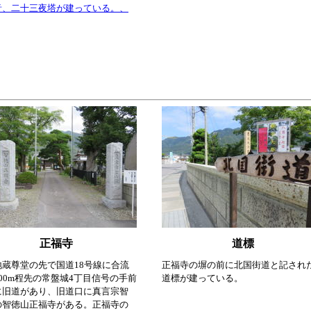
音、二十三夜塔が建っている。、
正福寺
道標
地蔵尊堂の先で国道18号線に合流
正福寺の塀の前に北国街道と記され
00m程先の常盤城4丁目信号の手前
道標が建っている。
に旧道があり、旧道口に真言宗智
の智徳山正福寺がある。正福寺の