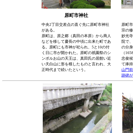
原町市神社
中央2丁目交差点の直ぐ先に原町市神社
原町市
がある。
宗の修
原町は、原之郷（真田の本原）から商人
妙光寺
などを移して慶長の中頃に出来た町であ
院で、
る。原町にも市神が祀られ、5と10の付
の分身
く日に市が開かれた。原町の祇園祭のシ
（16
ンボルお山の天王は、真田氏の居館い近
忠俊候
い天白山に形を模したものと言われ、大
て捧持
正時代まで続いたという。
山門前
跡碑が