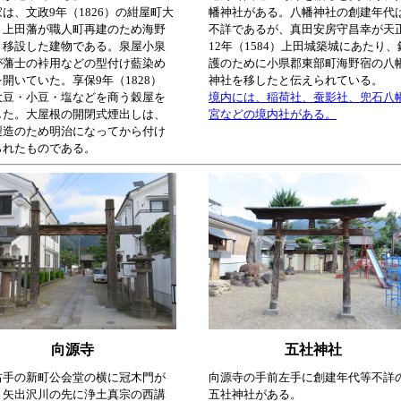
は、文政9年（1826）の紺屋町大
幡神社がある。八幡神社の創建年代
、上田藩が職人町再建のため海野
不詳であるが、真田安房守昌幸が天
り移設した建物である。泉屋小泉
12年（1584）上田城築城にあたり、
が藩士の裃用などの型付け藍染め
護のために小県郡東部町海野宿の八
開いていた。享保9年（1828）
神社を移したと伝えられている。
大豆・小豆・塩などを商う穀屋を
境内には、稲荷社、蚕影社、兜石八
した。大屋根の開閉式煙出しは、
宮などの境内社がある。
製造のため明治になってから付け
られたものである。
向源寺
五社神社
右手の新町公会堂の横に冠木門が
向源寺の手前左手に創建年代等不詳
、矢出沢川の先に浄土真宗の西講
五社神社がある。