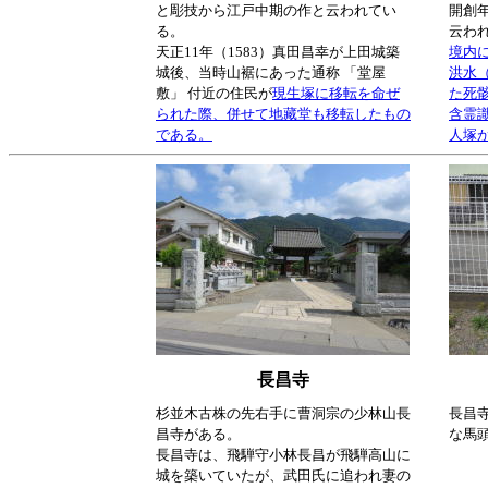
と彫技から江戸中期の作と云われてい
開創年
る。
云わ
天正11年（1583）真田昌幸が上田城築
境内に
城後、当時山裾にあった通称 「堂屋
洪水
敷」 付近の住民が
現生塚に移転を命ぜ
た死
られた際、併せて地藏堂も移転したもの
含霊
である。
人塚
長昌寺
杉並木古株の先右手に曹洞宗の少林山長
長昌
昌寺がある。
な馬
長昌寺は、飛騨守小林長昌が飛騨高山に
城を築いていたが、武田氏に追われ妻の