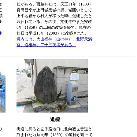
は
社がある。西脇神社は、天正11年（1583）
正
真田昌幸が上田城築城の折、城囲いとして
鎮
上平地籍から村人が移った時に創建したと
幡
云われている。その後、文化年中また安政
6年（1859）の二回の改築を経て、現在の
幡
社殿は平成15年（2003）に改築された。
境内には、大山祇神（山の神）、北野天満
宮、道祖神、二十三夜塔がある。
道標
の
街道に戻ると左手路地口に北向観世音道と
刻まれた万延元年（1860）の道標が建って