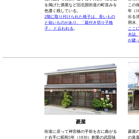
を掲げた酒屋など旧北国街道の町並みを
この
色濃く残している。
年（1
2階に取り付けられた格子は、長いもの
出る
と短いものがあり、「親付き切り子格
用水
子」 と云われる
。
ここに
夫誌
が建
菱屋
街道に戻って神宮橋の手前を左に曲がる
菱屋
と右手に昭和5年（1930）創業の武田味
の泉