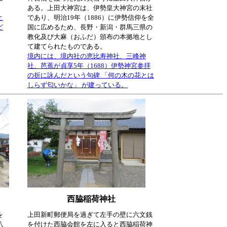
ある。上田大神宮は、伊勢皇大神宮の末社
と
であり、明治19年（1886）に伊勢信仰を全
ど
国に広めるため、長野・新潟・群馬三県の
教化及び大麻（おふだ）頒布の本拠地とし
て建てられたものである。
境内には、境内社の恵比寿神社、三峰神
社、芭蕉が貞享5年（1688）伊勢神宮参拝
の折に詠んだという句碑 「何の木の花とは
しらず匂いかな」 が建っている。
西脇稲荷神社
を
上田新町郵便局を過ぎて左手の壁に六文銭
八
を付けた西脇会館を左に入ると西脇稲荷神