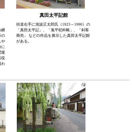
真田太平記館
街道右手に池波正太郎氏（1923～1990）の
の継
「真田太平記」、「鬼平犯科帳」、「剣客
行の
商売」 などの作品を展示した真田太平記館
人や
がある。
時に
問屋
話役
携わ