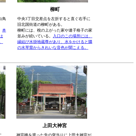
柳町
白鳥
中央3丁目交差点を左折すると直ぐ右手に
旧北国街道の柳町がある。
、
本
柳町には、梲の上がった家や連子格子の家
は
並みが続いている。
入口のこの場所には、
。
縁結び水掛地蔵尊があり、水をかけると隣
の水琴窟からきれいな音色が聞こえる。
上田大神宮
に
神宮橋を渡った先の突当りに上田大神宮が