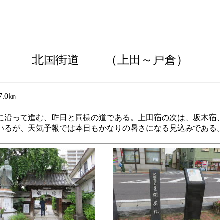
北国街道 （上田～戸倉）
.0㎞
線に沿って進む、昨日と同様の道である。上田宿の次は、坂木宿
いるが、天気予報では本日もかなりの暑さになる見込みである