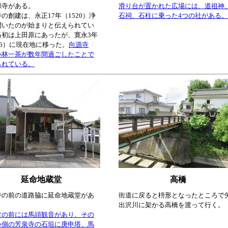
源寺がある。
滑り台が置かれた広場には、道祖神
の創建は、永正17年（1520）浄
石祠、石柱に乗った4つの社がある。
開いたのが始まりと伝えられてい
当初は上田原にあったが、寛永3年
26）に現在地に移った。
向源寺
小林一茶が数年間過ごしたことで
られている。
延命地蔵堂
高橋
寺の前の道路脇に延命地蔵堂があ
街道に戻ると枡形となったところで
出沢川に架かる高橋を渡って行く。
堂の前には馬頭観音があり、その
い側の芳泉寺の石垣に庚申塔、馬