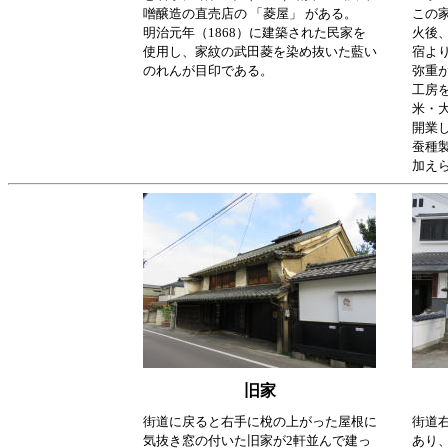
噌醸造の直売店の 「菱屋」 がある。
この家
明治元年（1868）に建築された民家を
火後
使用し、家紋の武田菱を染め抜いた藍い
宿よ
のれんが目印である。
弥重
工房を
米・
開業
蚕種
加え
旧家
街道に戻ると右手に梲の上がった屋根に
街道
気抜き窓の付いた旧家が2軒並んで建っ
あり