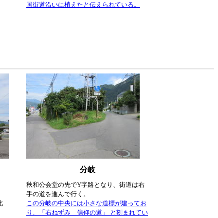
国街道沿いに植えたと伝えられている。
分岐
秋和公会堂の先でY字路となり、街道は右
手の道を進んで行く。
北
この分岐の中央には小さな道標が建ってお
り、「右ねずみ 信仰の道」 と刻まれてい