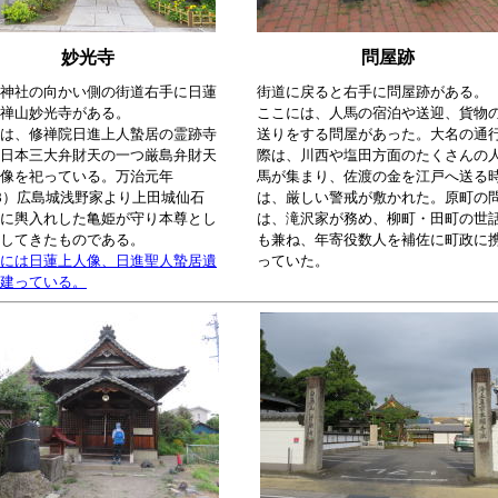
妙光寺
問屋跡
神社の向かい側の街道右手に日蓮
街道に戻ると右手に問屋跡がある。
禅山妙光寺がある。
ここには、人馬の宿泊や送迎、貨物
は、修禅院日進上人蟄居の霊跡寺
送りをする問屋があった。大名の通
日本三大弁財天の一つ厳島弁財天
際は、川西や塩田方面のたくさんの
像を祀っている。万治元年
馬が集まり、佐渡の金を江戸へ送る
58）広島城浅野家より上田城仙石
は、厳しい警戒が敷かれた。原町の
に輿入れした亀姫が守り本尊とし
は、滝沢家が務め、柳町・田町の世
してきたものである。
も兼ね、年寄役数人を補佐に町政に
には日蓮上人像、日進聖人蟄居遺
っていた。
建っている。