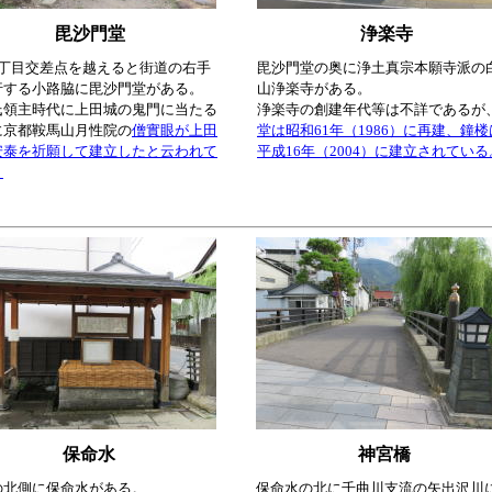
毘沙門堂
浄楽寺
3丁目交差点を越えると街道の右手
毘沙門堂の奥に浄土真宗本願寺派の
行する小路脇に毘沙門堂がある。
山浄楽寺がある。
氏領主時代に上田城の鬼門に当たる
浄楽寺の創建年代等は不詳であるが
に京都鞍馬山月性院の
僧實眼が上田
堂は昭和61年（1986）に再建、鐘楼
安泰を祈願して建立したと云われて
平成16年（2004）に建立されている
。
保命水
神宮橋
の北側に保命水がある。
保命水の北に千曲川支流の矢出沢川