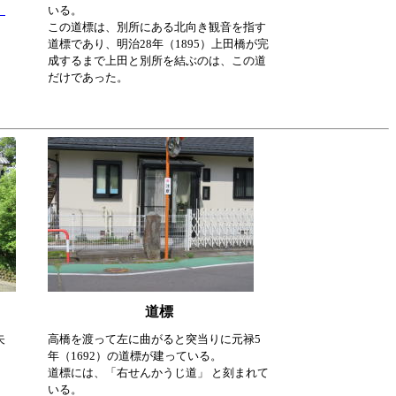
、
いる。
この道標は、別所にある北向き観音を指す
道標であり、明治28年（1895）上田橋が完
成するまで上田と別所を結ぶのは、この道
だけであった。
道標
矢
高橋を渡って左に曲がると突当りに元禄5
年（1692）の道標が建っている。
道標には、「右せんかうじ道」 と刻まれて
いる。