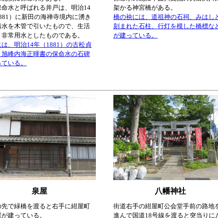
保命水と呼ばれる井戸は、明治14
架かる神宮橋がある。
881）に新田の海禅寺境内に湧き
橋の袂には、道祖神の石祠、みはし
清水を木管で引いたもので、生活
刻まれた石柱、行灯を模した橋標な
、非常用水としたものである。
が建っている。
は、明治14年（1881）の古松貞
、旭峰内海正暉書の保命水の石碑
っている。
泉屋
八幡神社
の先で緑橋を渡ると右手に紺屋町
街道右手の紺屋町公会堂手前の路地
屋が建っている。
進んで国道18号線を渡ると突当りに