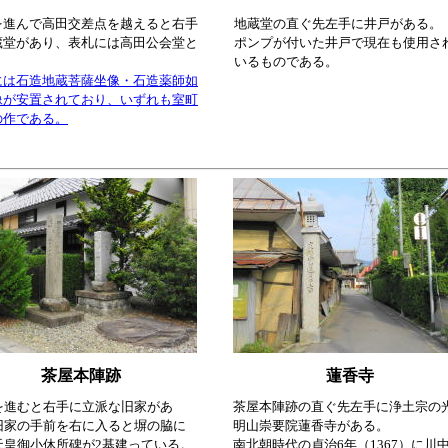
を進んで高田交差点を越えると右手
地蔵堂の直ぐ先左手に井戸がある。
蔵堂があり、表札には高田公会堂と
ポンプが付いた井戸で現在も使用さ
。
いるものである。
には石造地蔵菩薩坐像・石造薬師如
像が安置されており、いずれも室町
の作である。
茶屋本陣跡
蓮香寺
を進むと右手に立派な旧家があ
茶屋本陣跡の直ぐ先左手に浄土宗の
旧家の手前を右に入ると塀の脇に
明山崇要院
蓮香寺がある。
天皇御小休所碑が2基建っている。
南北朝時代の貞治6年（1367）に川