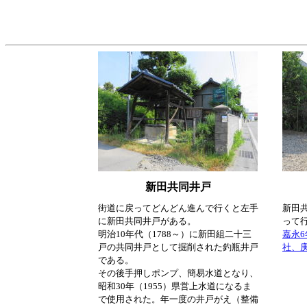
新田共同井戸
街道に戻ってどんどん進んで行くと左手
新田
に新田共同井戸がある。
って
明治10年代（1788～）に新田組二十三
嘉永6
戸の共同井戸として掘削された釣瓶井戸
社、
である。
その後手押しポンプ、簡易水道となり、
昭和30年（1955）県営上水道になるま
で使用された。年一度の井戸がえ（整備