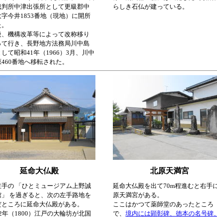
裁判所中津出張所として更級郡中
らしき石仏が建っている。
字今井1853番地（現地）に開所
た。
後、機構改革等によって改称移り
って行き、長野地方法務局川中島
して昭和41年（1966）3月、川中
460番地へ移転された。
延命大仏殿
北原天満宮
左手の 「ひとミュージアム上野誠
延命大仏殿を出て70m程進むと右手
館」 を過ぎると、次の左手路地を
原天満宮がある。
だところに延命大仏殿がある。
ここはかつて薬師堂のあったところ
2年（1800）江戸の大輪坊が北国
で、
境内には顕彰碑、徳本の名号碑