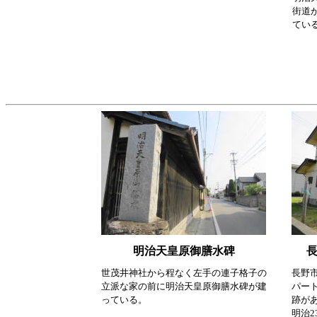
街道
てい
明治天皇原御膳水碑
世茂井神社から程なく左手の連子格子の
長野
立派な家の前に明治天皇原御膳水碑が建
パー
っている。
跡が
明治2