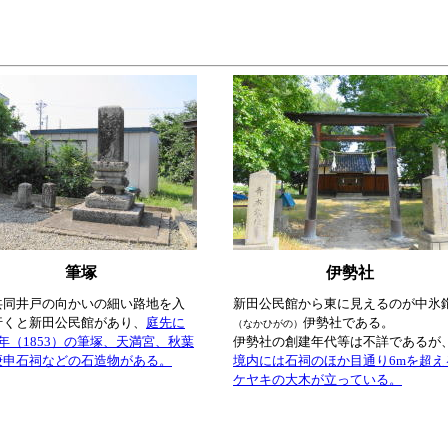
筆塚
伊勢社
共同井戸の向かいの細い路地を入
新田公民館から東に見えるのが中氷
行くと新田公民館があり、
庭先に
伊勢社である。
（なかひがの）
年（1853）の筆塚、天満宮、秋葉
伊勢社の創建年代等は不詳であるが
庚申石祠などの石造物がある。
境内には石祠のほか目通り6mを超え
ケヤキの大木が立っている。