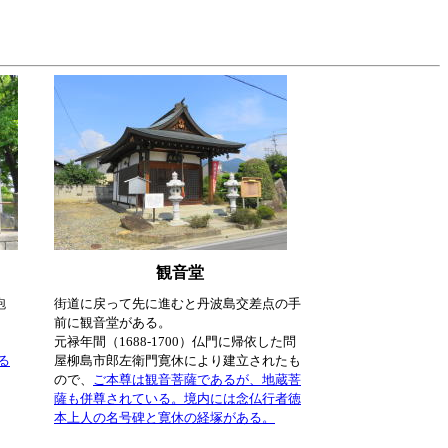
観音堂
鉋
街道に戻って先に進むと丹波島交差点の手
前に観音堂がある。
、
元禄年間（1688-1700）仏門に帰依した問
る
屋柳島市郎左衛門寛休により建立されたも
ので、
ご本尊は観音菩薩であるが、地蔵菩
薩も併尊されている。
境内には念仏行者徳
本上人の名号碑と寛休の経塚がある。