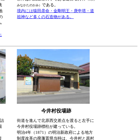
桃
である。
みなかたのかみ）
地
境内には猿田彦命・金剛明王・庚申塔・道
の
祖神など多くの石造物がある。
ム
上
今井村役場跡
団詰
街道を進んで北原西交差点を渡ると左手に
場
今井村役場跡標柱が建っている。
明治4年（1871）の明治新政府による地方
音
制度改革の廃藩置県当時は、今井村と原村