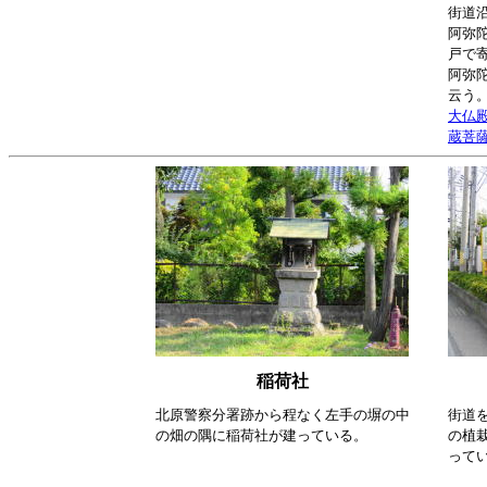
街道
阿弥陀
戸で
阿弥
云う
大仏
蔵菩
稲荷社
北原警察分署跡から程なく左手の塀の中
街道
の畑の隅に稲荷社が建っている。
の植
って