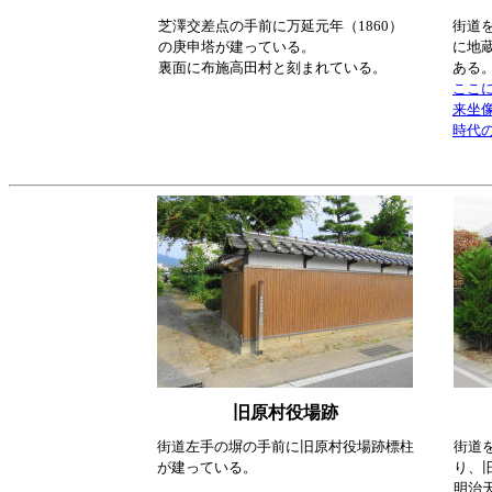
芝澤交差点の手前に万延元年（1860）
街道
の庚申塔が建っている。
に地
裏面に布施高田村と刻まれている。
ある
ここ
来坐
時代
旧原村役場跡
街道左手の塀の手前に旧原村役場跡標柱
街道
が建っている。
り、
明治