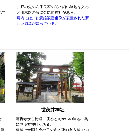
井戸の先の右手民家の間の細い路地を入る
れて
と用水路の脇に金毘羅神社がある。
境内には、如意論観音坐像が安置された新
しい御堂が建っている。
世茂井神社
光
蓮香寺から街道に戻ると向かいの路地の奥
に世茂井神社がある。
中島
祭神は大国主命の子である建御名方神
（たけ