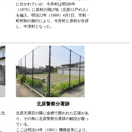
に分かれていが、今井村は明治9年
（1876）に原村の飛び地（北原12戸45人）
を編入、明治22年（1889）4月1日、市制・
町村制の施行により、今井村と原村が合併
し、中津村となった。
北原警察分署跡
に北
北原天満宮の隣に金網で囲われた広場があ
り、その角に北原警察分署跡の解説が建っ
ている。
、
ここは明治14年（1881）機構改革により、