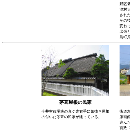
野区
津村大
され
その
変わ
出張と
島町原
茅葺屋根の民家
今井村役場跡の直ぐ先右手に気抜き屋根
街道
の付いた茅葺の民家が建っている。
版画
進ん
寛政1