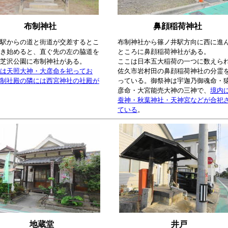
布制神社
鼻顔稲荷神社
駅からの道と街道が交差するとこ
布制神社から篠ノ井駅方向に西に進
き始めると、直ぐ先の左の脇道を
ところに鼻顔稲荷神社がある。
芝沢公園に布制神社がある。
ここは日本五大稲荷の一つに数えら
は天照大神・大彦命を祀ってお
佐久市岩村田の鼻顔稲荷神社の分霊
制社殿の隣には西宮神社の社殿が
っている。御祭神は宇迦乃御魂命・
彦命・大宮能売大神の三神で、
境内
蚕神・秋葉神社・天神宮などが合祀
ている
。
地蔵堂
井戸