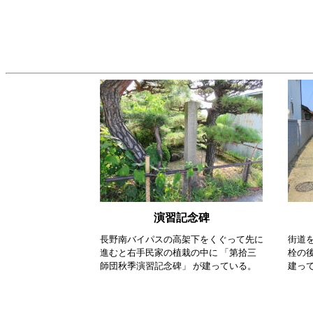
演習記念碑
長野南バイパスの高架下をくぐって先に
街道
進むと右手民家の植栽の中に 「第拾三
栓の後
師団秋季演習記念碑」 が建っている。
建っ