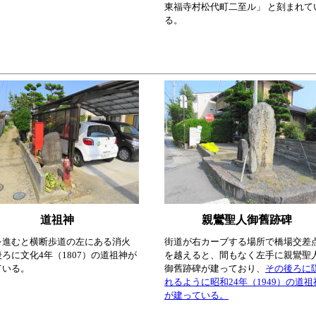
東福寺村松代町二至ル」 と刻まれて
る。
道祖神
親鸞聖人御舊跡碑
を進むと横断歩道の左にある消火
街道が右カーブする場所で橋場交差
ろに文化4年（1807）の道祖神が
を越えると、間もなく左手に親鸞聖
ている。
御舊跡碑が建っており、
その後ろに
れるように昭和24年（1949）の道祖
が建っている。