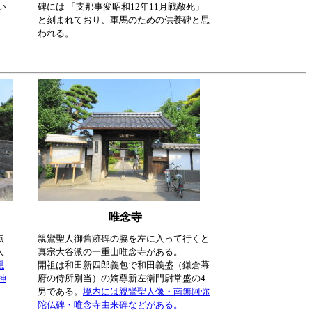
い
碑には 「支那事変昭和12年11月戦敞死」
と刻まれており、軍馬のための供養碑と思
われる。
唯念寺
点
親鸞聖人御舊跡碑の脇を左に入って行くと
人
真宗大谷派の一重山唯念寺がある。
隠
開祖は和田新四郎義包で和田義盛（鎌倉幕
神
府の侍所別当）の嫡尊新左衛門尉常盛の4
男である。
境内には親鸞聖人像・南無阿弥
陀仏碑・唯念寺由来碑などがある。