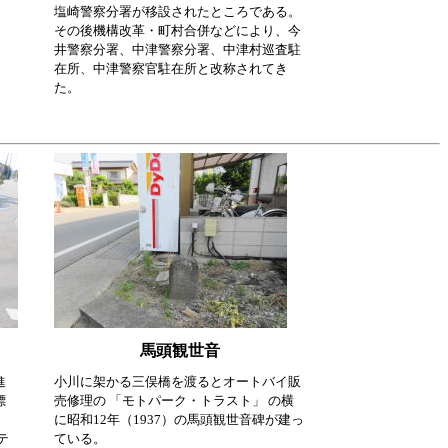
塩崎警察分署が移設されたところである。
その後機構改革・町村合併などにより、今
井警察分署、中津警察分署、中津村巡査駐
在所、中津警察官駐在所と改称されてき
た。
馬頭観世音
進
小川に架かる三俣橋を渡るとオートバイ販
標
売修理の 「モトパーク・トラスト」 の横
。
に昭和12年（1937）の馬頭観世音碑が建っ
テ
ている。