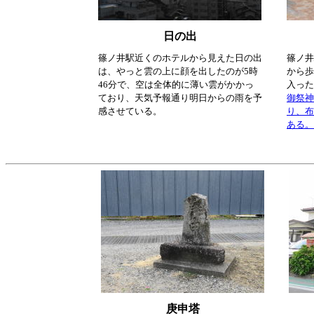
日の出
篠ノ井駅近くのホテルから見えた日の出
篠ノ井
は、やっと雲の上に顔を出したのが5時
から歩
46分で、空は全体的に薄い雲がかかっ
入った
ており、天気予報通り明日からの雨を予
御祭神
感させている。
り、布
ある。
庚申塔