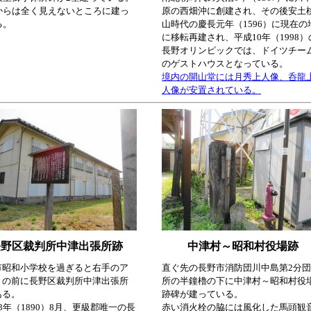
からは全く見えないところに建っ
原の西畑沖に創建され、その後安土
る。
山時代の慶長元年（1596）に現在の
に移転再建され、平成10年（1998）
長野オリンピックでは、ドイツチー
のゲストハウスとなっている。
境内の開山堂には月秀上人像、呑龍
人像が安置されている。
長野区裁判所中津出張所跡
中津村～昭和村役場跡
市昭和小学校を過ぎると右手のア
直ぐ先の長野市消防団川中島第2分
トの前に長野区裁判所中津出張所
所の半鐘櫓の下に中津村～昭和村役
ある。
跡碑が建っている。
3年（1890）8月、更級郡唯一の長
赤い消火栓の脇には風化した馬頭観