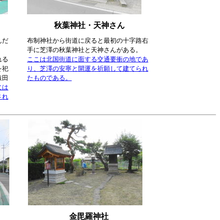
秋葉神社・天神さん
んだ
布制神社から街道に戻ると最初の十字路右
手に芝澤の秋葉神社と天神さんがある。
れる
ここは北国街道に面する交通要衝の地であ
を祀
り、芝澤の安寧と開運を祈願して建てられ
猿田
たものである。
には
され
金毘羅神社