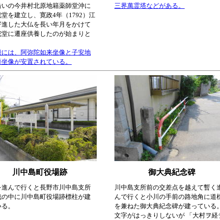
沿いの今井村北原地籍薬師堂沖に
三界萬霊塔などがある。
堂を建立し、寛政4年（1792）江
寄進した大仏を長い年月をかけて
陀堂に遷座供養したのが始まりと
。
殿には、阿弥陀如来坐像と子安地
薩坐像が安置されている。
川中島町役場跡
御大典紀念碑
を進んで行くと長野市川中島支所
川中島支所前の交差点を越えて暫く
栽の中に川中島町役場跡標柱が建
んで行くと小川の手前の路地角に道
いる。
を兼ねた御大典紀念碑が建っている
文字がはっきりしないが 「大村ヲ経