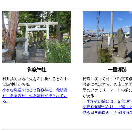
御嶽神社
一里塚跡
村井共同墓地の先を左に折れると右手に
街道に戻って村井下町交差点
御嶽神社がある。
号線に合流する。合流して
小さな鳥居を潜ると御嶽神社、覚明霊
手のファミリーマートの前
神、命覚霊神、延命霊神が祀られてい
がある。
る。
一里塚碑の脇には、文化10年
の芭蕉句碑があり、「霧し
見ぬ日ぞ面白き」 と刻まれ