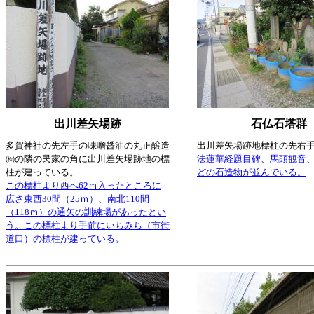
出川差矢場跡
石仏石塔群
多賀神社の先左手の味噌醤油の丸正醸造
出川差矢場跡地標柱の先右
㈱の隣の民家の角に出川差矢場跡地の標
法蓮華経題目碑、馬頭観音
柱が建っている。
どの石造物が並んでいる。
この標柱より西へ62ｍ入ったところに
広さ東西30間（25ｍ）、南北110間
（118ｍ）の通矢の訓練場があったとい
う。この標柱より手前にいちみち（市街
道口）の標柱が建っている。