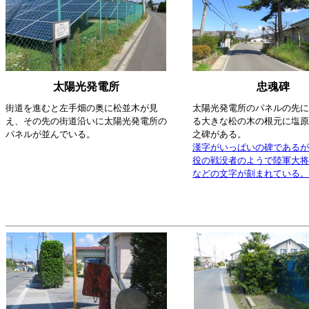
太陽光発電所
忠魂碑
街道を進むと左手畑の奥に松並木が見
太陽光発電所のパネルの先に
え、その先の街道沿いに太陽光発電所の
る大きな松の木の根元に塩原
パネルが並んでいる。
之碑がある。
漢字がいっぱいの碑であるが
役の戦没者のようで陸軍大将
などの文字が刻まれている。