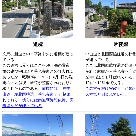
道標
常夜燈
洗馬の新道とのＹ字路中央に道標が建っ
中山道と北国西脇往還の枡
ている。
が建っている。
この道標は元々はここら50ｍ先の常夜
ここは北国西脇往還の始ま
燈の建つ中山道と善光寺道との分去れに
を経て麻績から善光寺へ向
あったが、昭和7年（1932）4月6日の洗
光寺街道とも呼ばれている
馬の大火以後、新道が整備されたおりに
17宿・19里余である。
移されたものである。
道標には 「右中
この常夜燈は安政4年（185
山道 左北国往還 善光寺道」 と刻ま
大神宮と刻まれている。
れており、傍らには南無阿弥陀仏碑、庚
申塔などが建っている
。