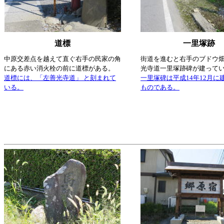
道標
一里塚跡
中原交差点を越えて直ぐ右手の民家の角
街道を進むと右手のブドウ
にある赤い消火栓の前に道標がある。
光寺道一里塚跡碑が建って
道標には、「左善光寺道」 と刻まれて
一里塚碑は平成14年12月に
いる。
ものである。