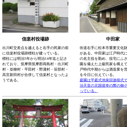
信楽村役場跡
中田家
出川町交差点を越えると右手の民家の前
街道右手に松本市重要文化
に信楽村役場跡標柱が建っている。
がある。中田家は江戸時代
標柱には明治5年から明治14年迄と記さ
の名主役を勤め、役宅にふ
れており、筑摩県筑摩郡両島村・出川町
園を備えた上級民家を構えて
村・並柳村・平田村・野溝村・笹部村・
戸時代中期からは酒造業を
高宮新田村が合併して信楽村となったよ
を今日に伝えている。
うである。
庭園は平庭式池泉回遊様式
治天皇の北国巡幸の際の御
っている。