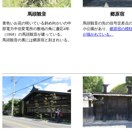
馬頭観音
郷原宿
黄色いお花の咲いている斜め向かいの中
馬頭観音の先の信号交差点
部電力中信変電所の敷地の角に慶応4年
小公園があり、
郷原宿の標
（1868）の馬頭観音が建っている。
が描かれている。
馬頭観音の裏には郷原宿と刻まれいる。