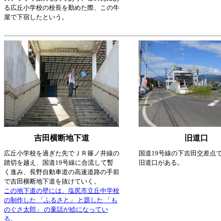
る広丘小学校の校長を勤めた際、この牛
屋で下宿したという。
吉田横断地下道
旧道口
広丘小学校を過ぎた先でＪＲ篠ノ井線の
国道19号線の下吉田交差点
踏切を越え、国道19号線に合流して暫
旧道口がある。
く進み、長野自動車道の高速道路の手前
で吉田横断地下道を抜けていく。
この地下道の壁には、塩尻市立丘中学校
の制作した 「ふるさと」 と題した 「も
のぐさ太郎」 の童話が絵になってい
る。