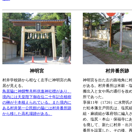
神明宮
村井番所跡
村井学校跡から程なく左手に神明宮の鳥
神明宮を出た左の路地角に
居が見える。
がある。村井番所は米穀・
鳥居脇に神饌幣帛料供進神社標があり、
搬出入と女や馬の通行を改
境内には天皇陛下御在位二十年記念植樹
所であった。
の榊が十本植えられている。また境内に
享保11年（1726）に水野
ある村井第一公民館の脇には村井番所跡
だ松本藩主戸田氏は、塩尻
から移した高札場跡がある。
組・麻績組が幕府領に編入
め、塩尻・本山・保福寺に
を廃して、新たに村井・出
番所を設置した。その後、