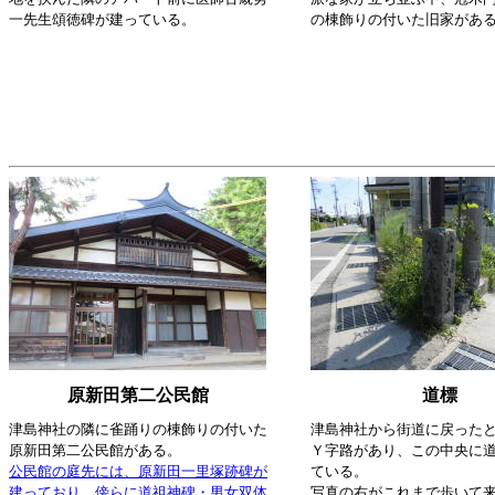
一先生頌徳碑が建っている。
の棟飾りの付いた旧家があ
原新田第二公民館
道標
津島神社の隣に雀踊りの棟飾りの付いた
津島神社から街道に戻った
原新田第二公民館がある。
Ｙ字路があり、この中央に
公民館の庭先には、原新田一里塚跡碑が
ている。
建っており、傍らに道祖神碑・男女双体
写真の右がこれまで歩いて