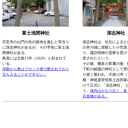
富士浅間神社
深志神社
宗玄寺の山門の先の路地を進むと突当り
深志神社は、社伝によると
に深志神社があるが、その手前に富士浅
の井川城に居館した小笠原
間神社がある。
り、諏訪明神の霊夢を受け
鳥居には文政12年（1829）と刻まれて
営されたという。
いる。
その後、幾多の変遷の後、
拝殿から奥はブロック塀で囲まれており
下町の鎮護の神社として歴
立ち入ることができない。
り篤く敬われ、天保12年（1
都・神祇道管領長上吉田家
けて正式に 「深志神社」 
う。
境内はかなり広く、多
石造物がある。