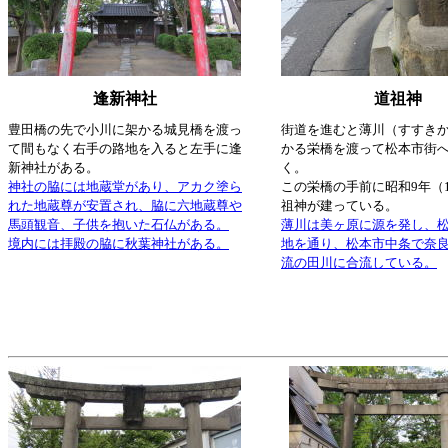
逢新神社
道祖神
豊田橋の先で小川に架かる城見橋を渡っ
街道を進むと薄川（すすき
て間もなく右手の路地を入ると左手に逢
かる栄橋を渡って松本市街
新神社がある。
く。
神社の脇には地蔵堂があり、アカク塗ら
この栄橋の手前に昭和9年（1
れた地蔵尊が安置され、脇に六地蔵尊や
祖神が建っている。
馬頭観音、子供を抱いた石仏がある。
薄川は美ヶ原に源を発し、
境内には拝殿の脇に秋葉神社がある。
地を通り、松本市中条で奈
流の田川に合流している。