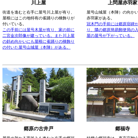
川上屋
上問屋赤羽家
街道を進むと右手に屋号川上屋が有り、
屋号山城屋（本陣）の向か
屋根にはこの地特有の雀踊りの棟飾りが
赤羽家がある。
付いている。
冠木門の手前には郷原宿碑
この手前には屋号木屋が有り、家の前に
り、隣の郷原簡易郵便局の
二宮金次郎像が建っている。また川上屋
屋の屋号が下がっている。
の斜め向かいにも屋根に雀踊りの棟飾り
の付いた屋号山城屋（本陣）がある。
郷原の古井戸
郷福寺