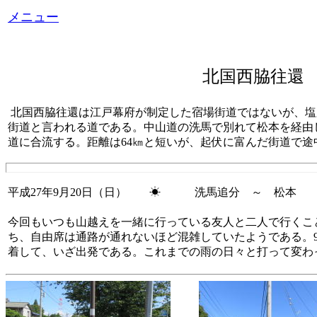
メニュー
北国西脇往還
北国西脇往還は江戸幕府
が制定した宿場街道ではないが、塩
街道と言われる道である。
中山道の洗馬で別れて松本を経由
道に合流する。距離は64㎞と短いが、起伏に富んだ街道で
平成27年9月20日（日） ☀ 洗馬追分 ～ 松本 ＜
今回もいつも山越えを一緒に行っている友人と二人で行くこと
ち、自由席は通路が通れないほど混雑していたようである。9
着して、いざ出発である。これまでの雨の日々と打って変わ