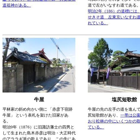
道祖神がある。
道で左がいなすわ道である
明治2年（186）の道標には
せきそ道 左東京いなすわ道
れている。
牛屋
塩尻短歌館
平林家の斜め向かい側に 「赤彦下宿跡
牛屋の先の左手の道を進ん
牛屋」 という表札を架けた旧家があ
尻短歌館があり、
一帯は公
る。
おり松林の中にいくつかの
明治9年（1876）に旧諏訪藩士の四男と
ている。
して生まれた島木赤彦は明治・大正時代
のアララギ派の歌人であり、この先にあ