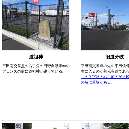
道祖神
旧道分岐
平田南交差点の右手角の日野自動車㈱の
平田南交差点の先の平田信
フェンスの前に道祖神が建っている。
右に入るのが善光寺道であ
このＹ字路の右手前のゲオ
の脇に筆塚がある。