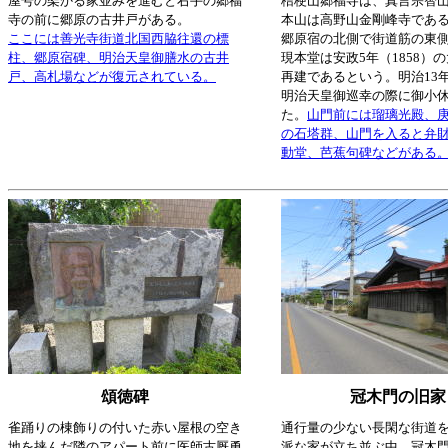
屋号の架かる家並みを進むと右手の郷福
桔梗山郷福寺は、真言宗智
寺の前に郷原の古井戸がある。
本山は高野山金剛峰寺であ
ここには善光寺街道北国西脇往還の標
郷原宿の北側で街道筋の東
柱、郷原宿碑、明治天皇御膳水の古井
現本堂は安政5年（1858）
戸、高札場などが復元されている。
再建であるという。明治13年
明治天皇御巡幸の際に御小
た。
山門前には瑠璃光殿、
の石塔群、山門を入ると弁
動堂、芭蕉句碑などがある
頌徳碑
冠木門の旧家
雀踊りの棟飾りの付いた赤い屋根の空き
通行量の少ない長閑な街道
地を挟んだ隣のアパート前に医師古厩勇
派な家が立ち並ぶ中、冠木