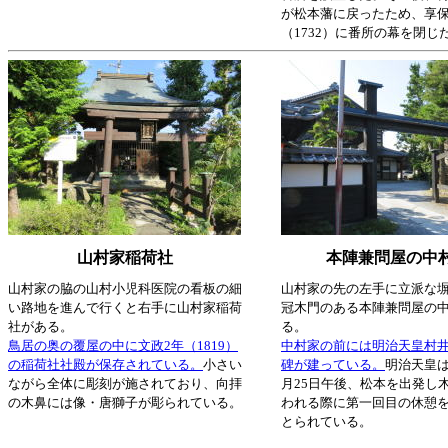
が松本藩に戻ったため、享保
（1732）に番所の幕を閉じ
山村家稲荷社
本陣兼問屋の中
山村家の脇の山村小児科医院の看板の細
山村家の先の左手に立派な
い路地を進んで行くと右手に山村家稲荷
冠木門のある本陣兼問屋の
社がある。
る。
鳥居の奥の覆屋の中に文政2年（1819）
中村家の前には明治天皇村
の稲荷社社殿が保存されている。
小さい
碑が建っている。
明治天皇は
ながら全体に彫刻が施されており、向拝
月25日午後、松本を出発し
の木鼻には像・唐獅子が彫られている。
われる際に第一回目の休憩
とられている。