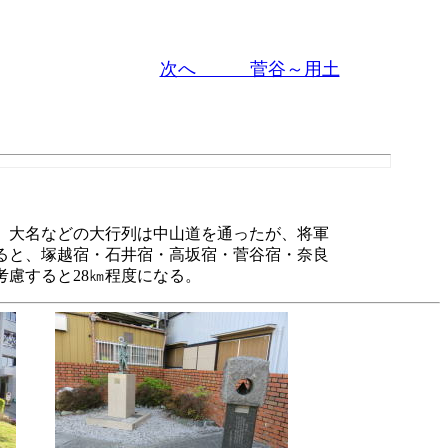
次へ 菅谷～用土
。大名などの大行列は中山道を通ったが、将軍
ると、塚越宿・石井宿・高坂宿・菅谷宿・奈良
慮すると28㎞程度になる。