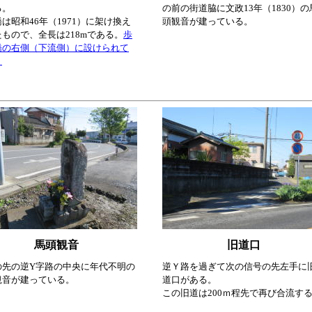
る。
の前の街道脇に文政13年（1830）の
は昭和46年（1971）に架け換え
頭観音が建っている。
もので、全長は218mである。
歩
橋の右側（下流側）に設けられて
。
馬頭観音
旧道口
の先の逆Y字路の中央に年代不明の
逆Ｙ路を過ぎて次の信号の先左手に
観音が建っている。
道口がある。
この旧道は200ｍ程先で再び合流す