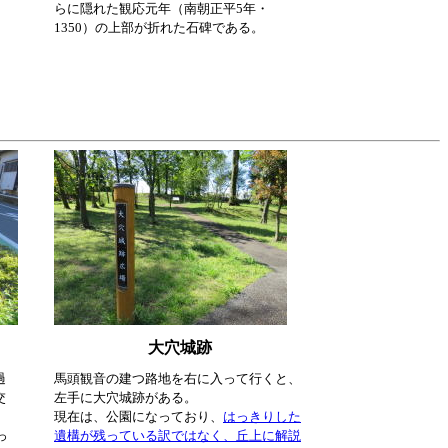
らに隠れた観応元年（南朝正平5年・
1350）の上部が折れた石碑である。
大穴城跡
過
馬頭観音の建つ路地を右に入って行くと、
交
左手に大穴城跡がある。
現在は、公園になっており、
はっきりした
っ
遺構が残っている訳ではなく、丘上に解説