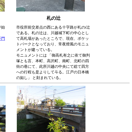
札の辻
が始
市役所前交差点の西にある十字路が札のt辻
である。札の辻は、川越城下町の中心とし
手門
て高札場があったところで、現在、ポケッ
トパークとなっており、常夜燈風のモニュ
メントが建っている。
モニュメントには 「御高札有之に依て御判
塚とも言、本町、高沢町、南町、北町の四
街の巷にて、此所川越の中央にて総て四方
への行程も是よりして斗る。江戸の日本橋
の如し」 と刻まれている。