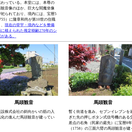
伝わっている。本堂には、本尊の
面観音像のほか、巨大な閻魔坐像
が祀られており、境内には、宝暦5
755）に隆章和尚が第10世の住職
り、
現在の堂宇・境内などを整備
頃に植えられた推定樹齢270年のシ
桜がある。
馬頭観音
馬頭観音
仮設株式会社の斜向かいの筋の入
暫く街道を進み、セブンイレブンを
風化の進んだ馬頭観音が建ってい
ぎた先の押しボタン式信号機のある
差点の右角（民家の庭先）に宝暦8年
（1758）の三面六臂の馬頭観音が建