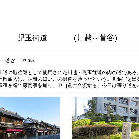
児玉街道 （川越～菅谷）
谷 23.0㎞
山道の脇往還として使用された川越・児玉往還の内の道である
一般旅人は、距離の短いこの街道を通ったという。川越宿を出
玉宿を経て藤岡宿を通り、中山道に合流する。今日は寄り道を考