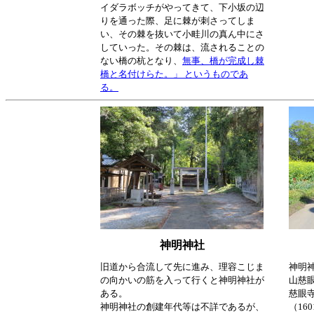
イダラボッチがやってきて、下小坂の辺
りを通った際、足に棘が刺さってしま
い、その棘を抜いて小畦川の真ん中にさ
していった。その棘は、流されることの
ない橋の杭となり、
無事、橋が完成し棘
橋と名付けらた。」 というものであ
る。
神明神社
旧道から合流して先に進み、理容こじま
神明
の向かいの筋を入って行くと神明神社が
山慈
ある。
慈眼
神明神社の創建年代等は不詳であるが、
（16