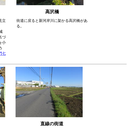
高沢橋
見立
街道に戻ると新河岸川に架かる高沢橋があ
る。
城
名づ
を小
め
門七
直線の街道