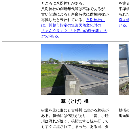
ところに八咫神社がある。
を渡
八咫神社の創建年代等は不詳であるが、
平塚橋
古い記述によると奈良時代に僧祐阿弥が
られた
再興したと云われている。
八咫神社に
道は
は、川越市指定の無形民俗文化財の
いる
「まんぐり」 と 「上寺山の獅子舞」 の
2つがある。
棘（とげ）橋
街道を先に進むと古畔川に架かる棘橋が
棘橋
ある。棘橋には伝説があり、「昔、小畦
馬頭
川は流れが速く、橋桁にする杭を打って
もすぐに流されてしまった。ある日、ダ