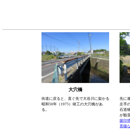
大穴橋
街道に戻ると、直ぐ先で大谷川に架かる
先に
昭和50年（1975）竣工の大穴橋があ
左手
る。
石造
が観
篋印
菩薩