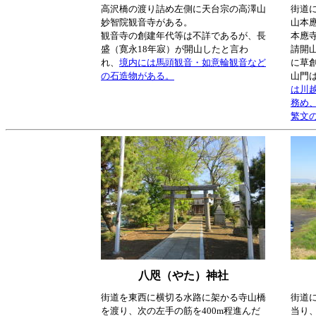
高沢橋の渡り詰め左側に天台宗の高澤山
街道
妙智院観音寺がある。
山本
観音寺の創建年代等は不詳であるが、長
本應
盛（寛永18年寂）が開山したと言わ
請開山
れ、
境内には馬頭観音・如意輪観音など
に草
の石造物がある。
山門
は川
務め
繁文
八咫（やた）神社
街道を東西に横切る水路に架かる寺山橋
街道
を渡り、次の左手の筋を400m程進んだ
当り