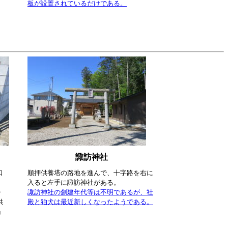
板が設置されているだけである。
諏訪神社
口
順拝供養塔の路地を進んで、十字路を右に
入ると左手に諏訪神社がある。
・
諏訪神社の創建年代等は不明であるが、社
供
殿と狛犬は最近新しくなったようである。
」