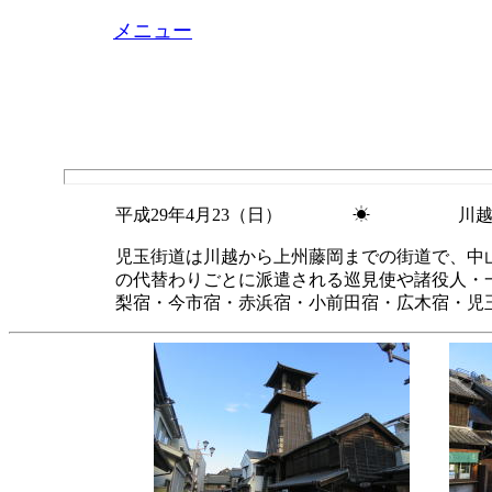
メニュー
平成29年4月23（日） ☀ 川越～菅
児玉街道は川越から上州藤岡までの街道で、中
の代替わりごとに派遣される巡見使や諸役人・
梨宿・今市宿・赤浜宿・小前田宿・広木宿・児