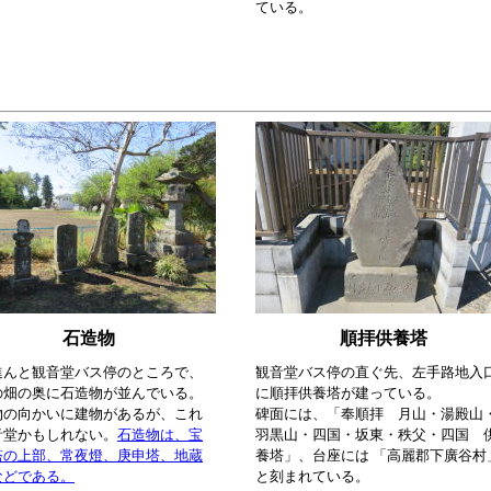
ている。
石造物
順拝供養塔
進んと観音堂バス停のところで、
観音堂バス停の直ぐ先、左手路地入
の畑の奥に石造物が並んでいる。
に順拝供養塔が建っている。
物の向かいに建物があるが、これ
碑面には、「奉順拝 月山・湯殿山
音堂かもしれない。
石造物は、宝
羽黒山・四国・坂東・秩父・四国 
塔の上部、常夜燈、庚申塔、地蔵
養塔」、台座には 「高麗郡下廣谷村
などである。
と刻まれている。