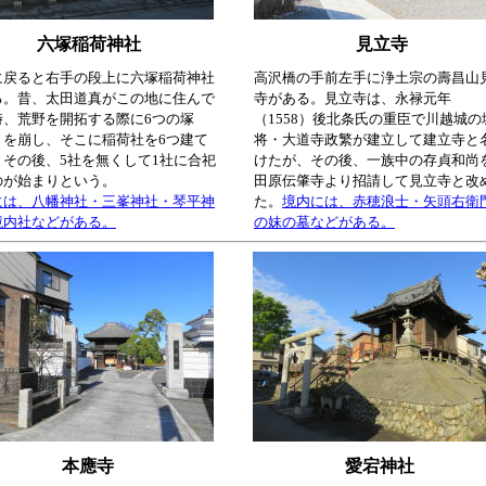
六塚稲荷神社
見立寺
に戻ると右手の段上に六塚稲荷神社
高沢橋の手前左手に浄土宗の壽昌山
る。昔、太田道真がこの地に住んで
寺がある。見立寺は、永禄元年
時、荒野を開拓する際に6つの塚
（1558）後北条氏の重臣で川越城の
）を崩し、そこに稲荷社を6つ建て
将・大道寺政繁が建立して建立寺と
、その後、5社を無くして1社に合祀
けたが、その後、一族中の存貞和尚
のが始まりという。
田原伝肇寺より招請して見立寺と改
には、八幡神社・三峯神社・琴平神
た。
境内には、赤穂浪士・矢頭右衛
境内社などがある。
の妹の墓などがある。
本應寺
愛宕神社