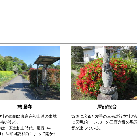
慈眼寺
馬頭観音
神社の西側に真言宗智山派の由城
街道に戻ると左手の三光建設本社の
眼寺がある。
に天明3年（1783）の三面六臂の馬
寺は、安土桃山時代、慶長6年
音が建っている。
01）法印可説和尚によって開かれ