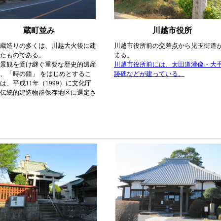
蔵町並み
川越市役所
蔵造りの多くは、川越大火後に建
川越市役所前の交差点から児玉街道
たものである。
まる。
景観を受け継ぐ重要な歴史的遺産
川越市役所前には、太田道灌像・大
、「時の鐘」 をはじめとするこ
跡碑などが建っている。
は、平成11年（1999）に文化庁
伝統的建造物群保存地区に選定さ