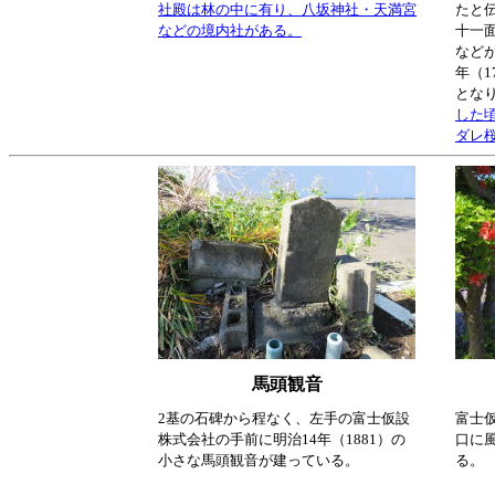
社殿は林の中に有り、八坂神社・天満宮
たと
などの境内社がある。
十一
など
年（1
とな
した
ダレ
馬頭観音
2基の石碑から程なく、左手の富士仮設
富士
株式会社の手前に明治14年（1881）の
口に
小さな馬頭観音が建っている。
る。