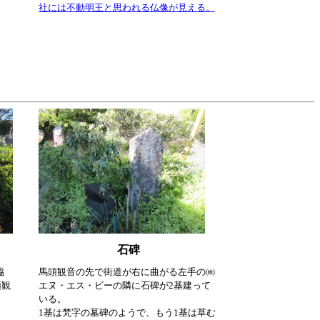
社には不動明王と思われる仏像が見える。
石碑
脇
馬頭観音の先で街道が右に曲がる左手の㈱
頭観
エヌ・エス・ビーの隣に石碑が2基建って
いる。
1基は梵字の墓碑のようで、もう1基は草む