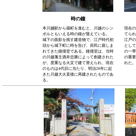
時の鐘
本川越駅から蔵町を進むと、川越のシン
現在の
ボルともいえる時の鐘が聳えている。
てられ
城下の面影を残す建造物で、江戸時代初
江戸の
頭から城下町に時を告げ、庶民に親しま
として
れてきた鐘撞堂である。鐘撞堂は、当時
の一帯
の川越藩主酒井忠勝によって創建された
の重要
が、度重なる火災で建て替えられ、現在
れた。
のものは4代目に当たり、明治26年に起
きた川越大火直後に再建されたものであ
る。