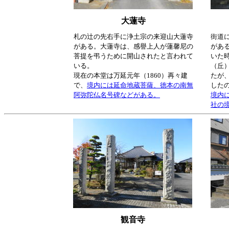
大蓮寺
札の辻の先右手に浄土宗の来迎山大蓮寺
街道
がある。大蓮寺は、感譽上人が蓮馨尼の
があ
菩提を弔うために開山されたと言われて
いた
いる。
（丘
現在の本堂は万延元年（1860）再々建
たが
で、
境内には延命地蔵菩薩、徳本の南無
した
阿弥陀仏名号碑などがある。
境内
社の
観音寺