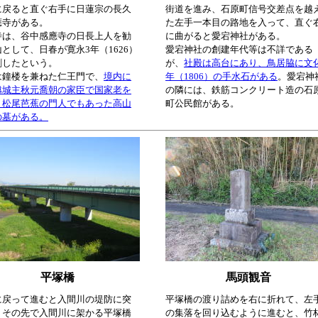
に戻ると直ぐ右手に日蓮宗の長久
街道を進み、石原町信号交差点を越
應寺がある。
た左手一本目の路地を入って、直ぐ
寺は、谷中感應寺の日長上人を勧
に曲がると愛宕神社がある。
として、日春が寛永3年（1626）
愛宕神社の創建年代等は不詳である
創したという。
が、
社殿は高台にあり、鳥居脇に文
は鐘楼を兼ねた仁王門で、
境内に
年（1806）の手水石がある
。愛宕神
越城主秋元喬朝の家臣で国家老を
の隣には、鉄筋コンクリート造の石
、松尾芭蕉の門人でもあった高山
町公民館がある。
の墓がある。
平塚橋
馬頭観音
に戻って進むと入間川の堤防に突
平塚橋の渡り詰めを右に折れて、左
、その先で入間川に架かる平塚橋
の集落を回り込むように進むと、竹