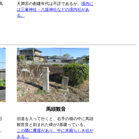
馬
天満宮の創建年代は不詳であるが、
境内に
は三峯神社・八坂神社などの境内社があ
る。
馬頭観音
旧
旧道を入って行くと、右手の畑の中に馬頭
観世音と刻まれた碑が2基建っている。
る。
この隣に覆屋があり、中に本殿らしき社が
ある。