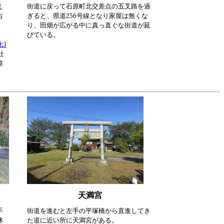
え
街道に戻って石原町北交差点の五叉路を過
右
ぎると、県道256号線となり家屋は無くな
り、田畑が広がる中に真っ直ぐな街道が延
びている。
化3
社
原
天満宮
手
街道を進むと左手の平塚橋から直進してき
林
た道に近い所に天満宮がある。