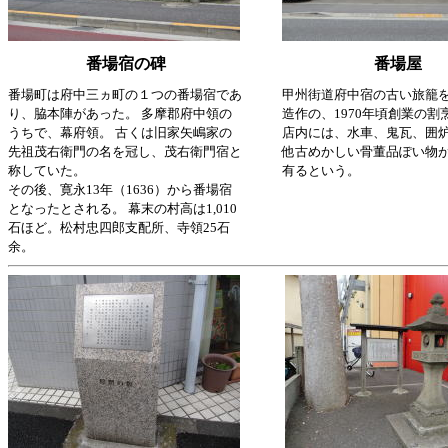
番場宿の碑
番場屋
番場町は府中三ヵ町の１つの番場宿であ
甲州街道府中宿の古い旅籠
り、脇本陣があった。 多摩郡府中領の
造作の、1970年頃創業の割
うちで、幕府領。 古くは旧家矢嶋家の
店内には、水車、鬼瓦、囲
先祖茂右衛門の名を冠し、茂右衛門宿と
他古めかしい骨董品ぽい物
称していた。
有るという。
その後、寛永13年（1636）から番場宿
となったとされる。 幕末の村高は1,010
石ほど。松村忠四郎支配所、寺領25石
余。