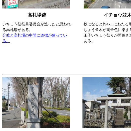
高札場跡
イチョウ並
いちょう祭祭典委員会が造ったと思われ
秋になると約4kmにわたる
る高札場がある。
ちょう並木が黄金色に染ま
分岐と高札場の中間に道標が建ってい
王子いちょう祭りが開催さ
る。
ある。