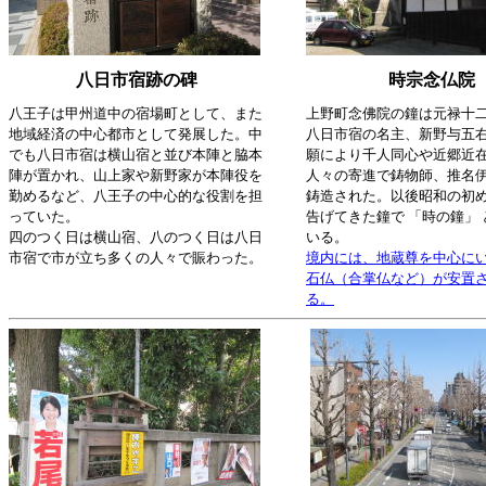
八日市宿跡の碑
時宗念仏院
八王子は甲州道中の宿場町として、また
上野町念佛院の鐘は元禄十
地域経済の中心都市として発展した。中
八日市宿の名主、新野与五
でも八日市宿は横山宿と並び本陣と脇本
願により千人同心や近郷近
陣が置かれ、山上家や新野家が本陣役を
人々の寄進で鋳物師、推名
勤めるなど、八王子の中心的な役割を担
鋳造された。以後昭和の初
っていた。
告げてきた鐘で 「時の鐘」
四のつく日は横山宿、八のつく日は八日
いる。
市宿で市が立ち多くの人々で賑わった。
境内には、地蔵尊を中心に
石仏（合掌仏など）が安置
る。