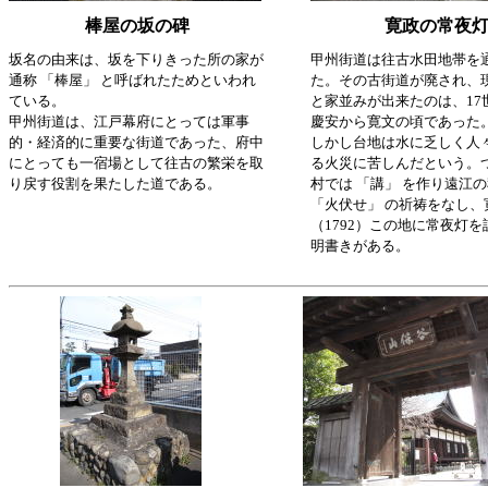
棒屋の坂の碑
寛政の常夜
坂名の由来は、坂を下りきった所の家が
甲州街道は往古水田地帯を
通称 「棒屋」 と呼ばれたためといわれ
た。その古街道が廃され、
ている。
と家並みが出来たのは、17
甲州街道は、江戸幕府にとっては軍事
慶安から寛文の頃であった
的・経済的に重要な街道であった、府中
しかし台地は水に乏しく人
にとっても一宿場として往古の繁栄を取
る火災に苦しんだという。
り戻す役割を果たした道である。
村では 「講」 を作り遠江
「火伏せ」 の祈祷をなし、
（1792）この地に常夜灯
明書きがある。