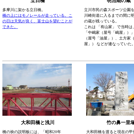
立日橋
明治期の蔵
多摩川に架かる立日橋。
立川市民の森スポーツ公園
橋の上にはモノレールが走っている。こ
川崎街道に入るまでの間に
の日は天気が良く、富士山を望むことが
の蔵が残っている。
できた。
これは 「有山家」 で当時
「中嶋家（屋号「嶋屋」）
（屋号「油屋」）、土方家
屋」） などが連なっていた
大和田橋と浅川
竹の鼻一里
橋の袂の説明板には、「昭和20年
大和田橋を渡ると現在の甲