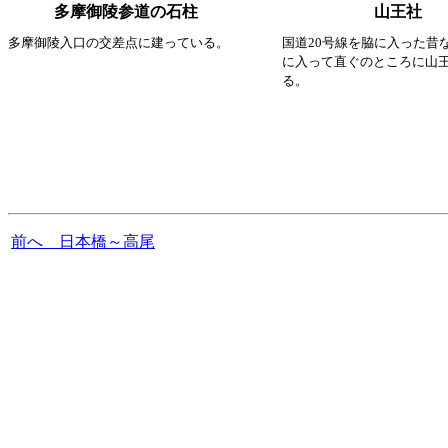
多摩御陵参道の石柱
山王社
多摩御陵入口の交差点に建っている。
国道20号線を脇に入った昔
に入って直ぐのところに山
る。
前へ 日本橋～高尾