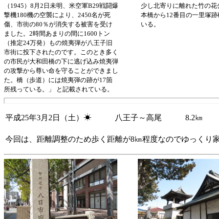
（1945）8月2日未明、米空軍B29戦闘爆
少し北寄りに離れた竹の花
撃機180機の空襲により、2450名が死
本橋から12番目の一里塚
傷、市街の80％が消失する被害を受け
いる。
ました。2時間あまりの間に1600トン
（推定24万発）もの焼夷弾が八王子旧
市街に投下されたのです。このとき多く
の市民が大和田橋の下に逃げ込み焼夷弾
の攻撃から尊い命を守ることができまし
た。橋（歩道）には焼夷弾の跡が17箇
所残っている。」 と記載されている。
平成25年3月2日（土）☀ 八王子～高尾 8.2㎞
今回は、距離調整のため歩く距離が8㎞程度なのでゆっくり家