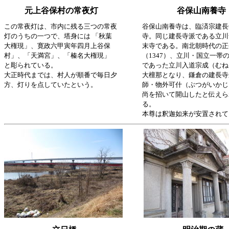
元上谷保村の常夜灯
谷保山南養寺
この常夜灯は、市内に残る三つの常夜
谷保山南養寺は、臨済宗建長
灯のうちの一つで、塔身には 「秋葉
寺。同じ建長寺派である立川
大権現」、寛政六甲寅年四月上谷保
末寺である。南北朝時代の正
村」、「天満宮」、「榛名大権現」
（1347）、立川・国立一帯
と彫られている。
であった立川入道宗成（むね
大正時代までは、村人が順番で毎日夕
大檀那となり、鎌倉の建長寺
方、灯りを点していたという。
師・物外可什（ぶつがいかじ
尚を招いて開山したと伝えら
る。
本尊は釈迦如来が安置されて