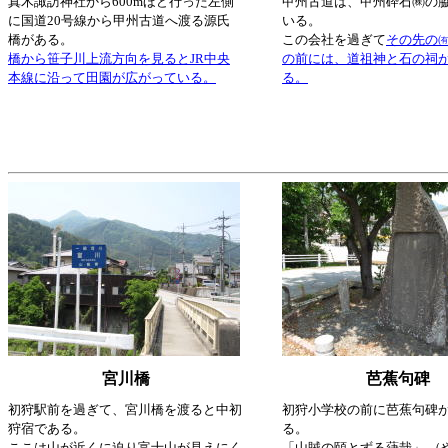
真木諏訪神社から600mほど行った左側
甲州古道は、甲州砕石㈱の
に国道20号線から甲州古道へ渡る源氏
いる。
橋がある。
この会社を過ぎて
その先の
橋から笹子川上流方向を見るとJR中央
の前には、道祖神と石の祠
本線に沿って田園が広がっている。
る。
宮川橋
芭蕉句碑
初狩駅前を過ぎて、宮川橋を渡ると中初
初狩小学校の前に芭蕉句碑
狩宿である。
る。
ここは山が近くに迫り富士山が見えにく
「山賊の頤とずる葎哉」 （