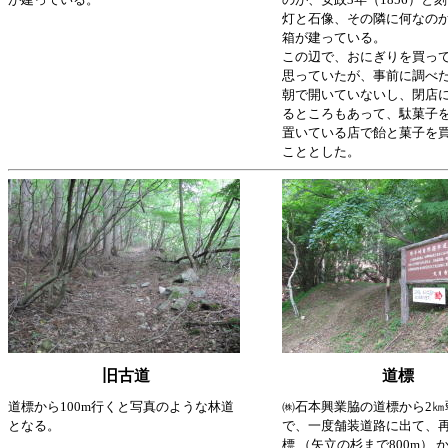
灯と石像、その隣に何なの
箱が建っている。
この辺で、おにぎりを買っ
思っていたが、事前に調べ
朝で開いていないし、閉店
るところもあって、駄菓子
置いている店で飴と菓子を
こととした。
旧古道
道標
道標から100m行くと写真のような林道
㈱石本興業脇の道標から2㎞
となる。
で、一度舗装道路に出て、
標 （矢立の杉まで800m） 