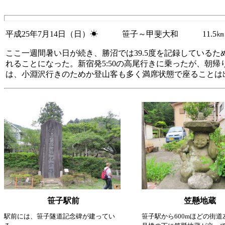
平成25年7月14日（日）☀ 笹子～甲斐大和 11.5㎞
ここ一週間暑い日が続き、勝沼では39.5度を記録している
れることになった。新宿発5:50の高尾行きに乗ったが、朝
は、小淵沢行きのためか登山客も多く満席状態で座ることは出
笹子駅前
笠懸地蔵
駅前には、笹子隧道記念碑が建ってい
笹子駅から600mほどの街