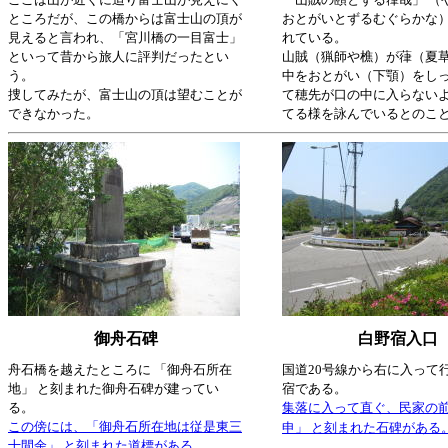
ところだが、この橋からは富士山の頂が
おとがいとずるむぐらかな
見えると言われ
、「宮川橋の一目富士」
れている。
といって昔から旅人に評判だったとい
山賊（猟師や樵）が葎（夏
う。
中をおとがい（下顎）をし
捜してみたが、富士山の頂は望むことが
て穂先が口の中に入らない
できなかった。
てる様を詠んでいるとのこ
御舟石碑
白野宿入口
舟石橋を越えたところに 「御舟石所在
国道20号線から右に入って
地」 と刻まれた御舟石碑が建ってい
宿である。
る。
集落に入って直ぐ、民家の前
この傍には、「御舟石所在地は従是東三
申」 と刻まれた石碑がある
十間余」 と刻まれた道標がある。