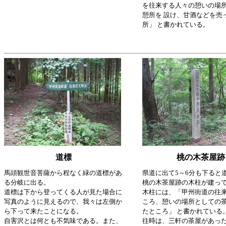
を往来する人々の憩いの場
憩所を 設け、甘酒などを売
所」 と書かれている。
道標
桃の木茶屋跡
馬頭観世音菩薩から程なく緑の道標があ
県道に出て5～6分も下ると
る分岐に出る。
桃の木茶屋跡の木柱が建っ
道標は下から登ってくる人が見た場合に
木柱には、「甲州街道の往
写真のように見えるので、我々は左側か
ころ、憩いの場所としての
ら下って来たことになる。
たところ」 と書かれている
自害沢とは何とも不気味である。また、
往時は、三軒の茶屋があっ