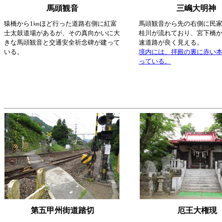
馬頭観音
三嶋大明神
猿橋から1㎞ほど行った道路右側に紅富
馬頭観音から先の右側に民
士太鼓道場があるが、その真向かいに大
桂川が流れており、宮下橋
きな馬頭観音と交通安全祈念碑が建って
速道路が良く見える。
いる。
境内には、拝殿の裏に赤い
っている。
第五甲州街道踏切
厄王大権現