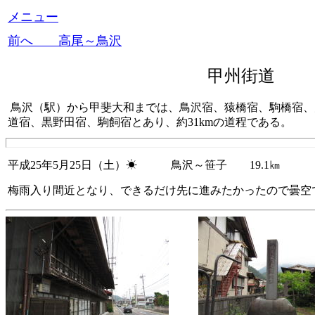
メニュー
前へ 高尾～鳥沢
甲州街道 
鳥沢（駅）から甲斐大和までは、鳥沢宿、猿橋宿、駒橋宿、
道宿、黒野田宿、駒飼宿とあり、約31kmの道程である。
平成25年5月25日（土）☀ 鳥沢～笹子 19.1㎞
梅雨入り間近となり、できるだけ先に進みたかったので曇空で