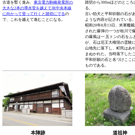
古道を暫く進み、
東京電力駒橋発電所の
踏切から300mほどのとこ
大きな2本の導水管を越えてJR中央本線
る。
に向かって登って行くと踏切にでる
の
古い狛犬と平和祈願の石が
で、これを越えて進むことになる。
ような内容が記されている
昭和20年8月13日、米軍艦
された爆弾の一つが桂川で
の爆風は一.五トンの石をふ
が、石は厄王大権現の霊験
山地先に落下し、町民はあ
まぬかれた。当時落下した
平和祈願の石と名づけここ
ものである。
本陣跡
道祖神