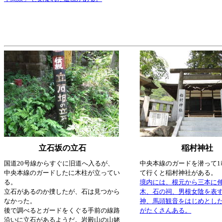
立石坂の立石
稲村神社
国道20号線からすぐに旧道へ入るが、
中央本線のガードを潜って1
中央本線のガードしたに木柱が立ってい
て行くと稲村神社がある。
る。
境内には、根元から三本に
立石があるのか捜したが、石は見つから
木、石の祠、男根女陰を表
なかった。
神、馬頭観音をはじめとし
後で調べるとガードをくぐる手前の線路
がたくさんある。
沿いに立石があるようだ。岩殿山の山姥