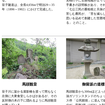
る。
見櫓の下に笠懸地蔵が立っ
笹子隧道は、全長4,656mで明治29～35
手書きの説明板があり、そ
年（1896～1902）にかけて完成した。
「七公三民の重租税と天保
苦しむ農民が、「苦を減らし
思いを込めて創建した笠懸
る」
とのこと。
馬頭観音
御留坂の道標
笹子川に架かる屋影橋を渡って間もなく
馬頭観音から300mほど上
左側に大衆食堂しらかばがあるが、その
油ガソリンスタンドのちょ
反対側の木の下に隠れるように馬頭観音
ス停 「公民館前」に並んで
が建っている。
のが、安政3年（1856）と