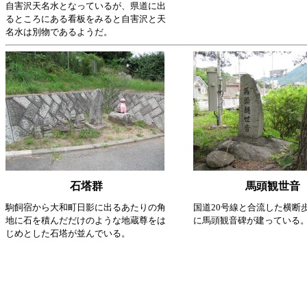
自害沢天名水となっているが、県道に出
るところにある看板をみると自害沢と天
名水は別物であるようだ。
石塔群
馬頭観世音
駒飼宿から大和町日影に出るあたりの角
国道20号線と合流した横断
地に石を積んだだけのような地蔵尊をは
に馬頭観音碑が建っている
じめとした石塔が並んでいる。