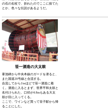
の石の右杖で、折れたのでここに捨てた
とか、色々な伝説があるようだ。
笹一酒造の大太鼓
葦池碑から中央本線のガードを潜ると、
また国道20号線と合流する。
合流してから1㎞ほどで笹一酒造に着
く。酒造に入るとまず、世界平和太鼓と
名付けられた、口径が4.8mもある大太
鼓が目に入ってくる。
ここで、ワインなど買って笹子駅から帰
ることにした。