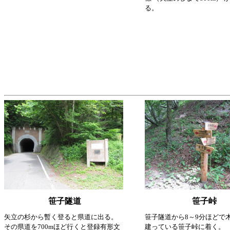
る。
笹子隧道
笹子峠
矢立の杉から暫く登ると県道に出る。
笹子隧道から8～9分ほどで
その県道を700mほど行くと登録有形文
建っている笹子峠に着く。