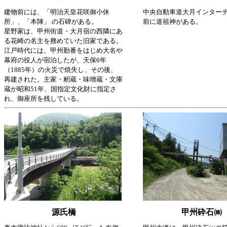
建物前には、「明治天皇花咲御小休
中央自動車道大月インター
所」、「本陣」 の石碑がある。
前に道祖神がある。
星野家は、甲州街道・大月宿の西隣にあ
る花崎の名主を務めていた旧家である。
江戸時代には、甲州勤番をはじめ大名や
幕府の役人が宿泊したが、天保6年
（1885年）の火災で焼失し、その後、
再建された。主家・籾蔵・味噌蔵・文庫
蔵が昭和51年、国指定文化財に指定さ
れ、御座所を残している。
源氏橋
甲州砕石㈱