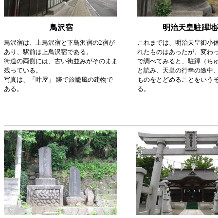
鳥沢宿
明治天皇駐蹕地
鳥沢宿は、上鳥沢宿と下鳥沢宿の2宿が
これまでは、明治天皇御小
あり、駅前は上鳥沢宿である。
れたものはあったが、変わ
街道の両側には、古い街並みがそのまま
で調べてみると、駐蹕（ち
残っている。
と読み、天皇の行幸の途中
写真は、「叶屋」 跡で旅籠風の建物で
ものをとどめることをいう
ある。
る。