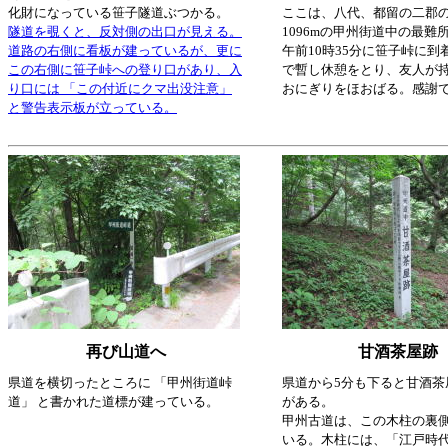
化財になっている笹子隧道ぶつかる。
ここは、八代、都留の二郡
隧道を覗くと、反対側の出口が見える。
1096mの甲州街道中の最難
道路の右側に看板が建っているが、更に
午前10時35分に笹子峠に到
この右側に笹子峠への登り口があり、入
で暫し休憩をとり、友人が
り口には 「この付近にクマ出没注意」
おにぎりをほおばる。感謝
と警告表示板が立っている。
再び山道へ
甘酒茶屋跡
県道を横切ったところに 「甲州街道峠
県道から5分も下ると甘酒茶
道」 と書かれた道標が建っている。
がある。
甲州古道は、この木柱の裏
いる。木柱には、「江戸時