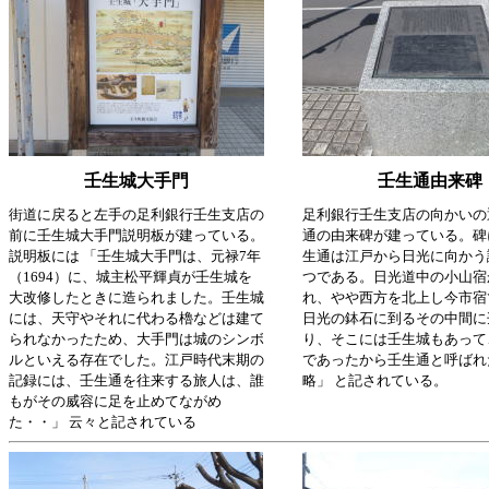
壬生城大手門
壬生通由来碑
街道に戻ると左手の足利銀行壬生支店の
足利銀行壬生支店の向かいの
前に壬生城大手門説明板が建っている。
通の由来碑が建っている。碑
説明板には 「壬生城大手門は、元禄7年
生通は江戸から日光に向かう
（1694）に、城主松平輝貞が壬生城を
つである。日光道中の小山宿
大改修したときに造られました。壬生城
れ、やや西方を北上し今市宿
には、天守やそれに代わる櫓などは建て
日光の鉢石に到るその中間に
られなかったため、大手門は城のシンボ
り、そこには壬生城もあって
ルといえる存在でした。江戸時代末期の
であったから壬生通と呼ばれ
記録には、壬生通を往来する旅人は、誰
略」 と記されている。
もがその威容に足を止めてながめ
た・・」 云々と記されている