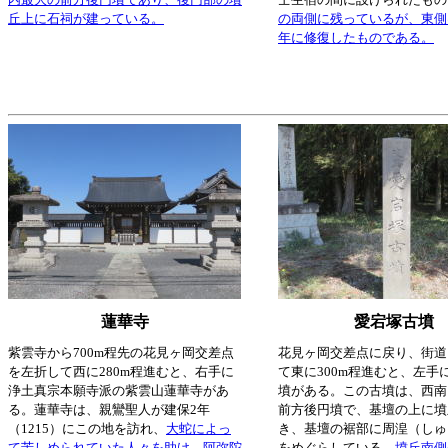
丘上に石祠が建っている。
の両側に残っているが、東側
年に修復したものである。
蓮華寺
愛宕塚古墳
紫雲寺から700m程先の花見ヶ岡交差点
花見ヶ岡交差点に戻り、街道
を左折して西に280m程進むと、右手に
て東に300m程進むと、左手
浄土真宗本願寺派の紫雲山蓮華寺があ
墳がある。この古墳は、西南
る。蓮華寺は、親鸞聖人が建保2年
前方後円墳で、基壇の上に墳
（1215）にこの地を訪れ、
大蛇によっ
き、基壇の裾部に周湟（しゅ
て苦しめられていた人々を助け、阿弥陀
をめぐらしている。
墳丘南側