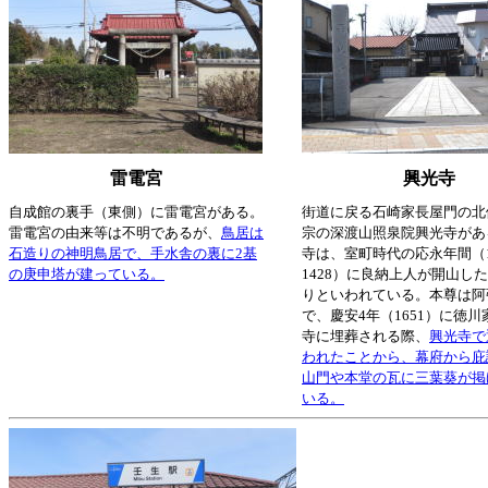
雷電宮
興光寺
自成館の裏手（東側）に雷電宮がある。
街道に戻る石崎家長屋門の北
雷電宮の由来等は不明であるが、
鳥居は
宗の深渡山照泉院興光寺があ
石造りの神明鳥居で、手水舎の裏に2基
寺は、室町時代の応永年間（13
の庚申塔が建っている。
1428）に良納上人が開山し
りといわれている。本尊は阿
で、慶安4年（1651）に徳
寺に埋葬される際、
興光寺で
われたことから、幕府から庇
山門や本堂の瓦に三葉葵が掲
いる。