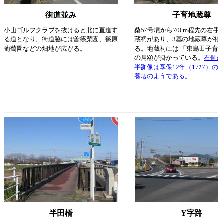
街道並み
子育地蔵尊
小山ゴルフクラブを抜けると北に直進す
桑57号墳から700m程先の右
る道となり、街道脇には曽篠梨園、篠原
蔵祠があり、3基の地蔵尊が
葡萄園などの畑地が広がる。
る。地蔵祠には 「東島田子
の扁額が掛かっている。
右側
半跏像は享保12年（1727）
養塔のようである。
半田橋
Y字路