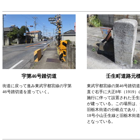
宇第46号踏切道
壬生町道路元
街道に戻って進み東武宇都宮線の宇第
東武宇都宮線の第46号踏切
46号踏切道を渡っていく。
直ぐ右手に大正8年（1919
施行に伴って設置された壬生
が建っている。この場所は、
旧栃木街道の分岐点であり、
18号小山壬生線と旧栃木街
となっている。