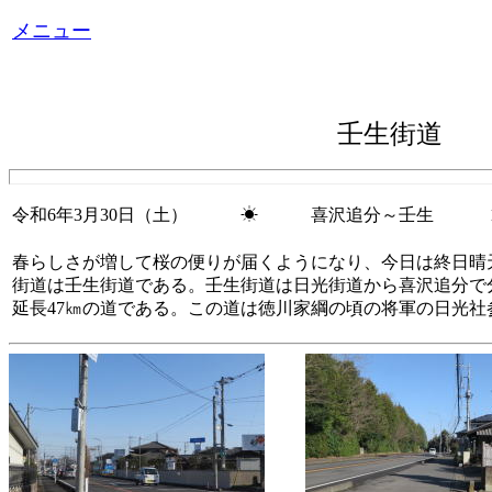
メニュー
壬生街道 
令和6年3月30日（土） ☀ 喜沢追分～壬生
12
春らしさが増して桜の便りが届くようになり、今日は終日晴
街道は壬生街道である。壬生街道は日光街道から喜沢追分で
延長47㎞の道である。この道は徳川家綱の頃の将軍の日光社