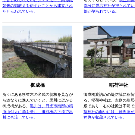
如来の御教えを伝えたことから建立され
部分に愛宕神社が祀られてい
たと云われている。
部が削られている。
御成橋
稲荷神社
所々にある杉並木の名残の切株を見なが
御成橋渡詰めの堤防脇に稲荷
ら道なりに進んでいくと、黒川に架かる
る。稲荷神社は、左側の鳥居
御成橋がある。
黒川は、日光市南部の鳴
殿であり、右の社殿は不明で
虫山付近に源を発し、御成橋の下流で思
荷神社の向いには、神輿庫が
川に合流している。
神輿が収蔵されている。