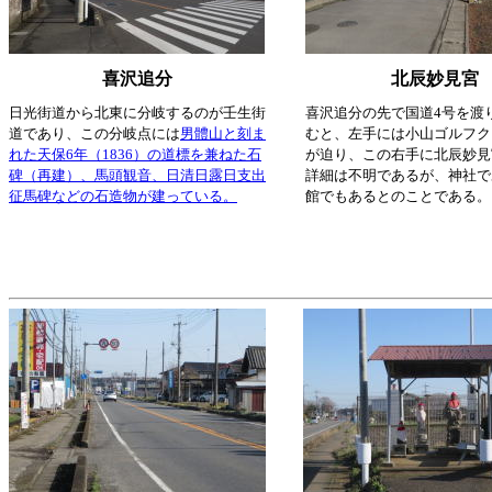
喜沢追分
北辰妙見宮
日光街道から北東に分岐するのが壬生街
喜沢追分の先で国道4号を渡り
道であり、この分岐点には
男體山と刻ま
むと、左手には小山ゴルフク
れた天保6年（1836）の道標を兼ねた石
が迫り、この右手に北辰妙見
碑（再建）、馬頭観音、日清日露日支出
詳細は不明であるが、神社で
征馬碑などの石造物が建っている。
館でもあるとのことである。