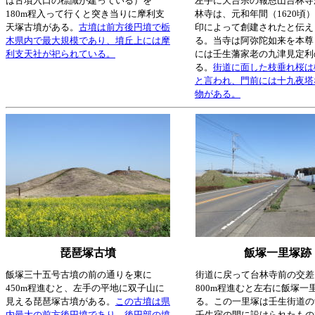
は古墳入口の標識が建っている）を
左手に天台宗の報恩山台林寺
180m程入って行くと突き当りに摩利支
林寺は、元和年間（1620頃
天塚古墳がある。
古墳は前方後円墳で栃
印によって創建されたと伝え
木県内で最大規模であり、墳丘上には摩
る。当寺は阿弥陀如来を本尊
利支天社が祀られている。
には壬生藩家老の九津見定利
る。
街道に面した枝垂れ桜は樹
と言われ、門前には十九夜塔
物がある。
琵琶塚古墳
飯塚一里塚跡
飯塚三十五号古墳の前の通りを東に
街道に戻って台林寺前の交差
450m程進むと、左手の平地に双子山に
800m程進むと左右に飯塚一
見える琵琶塚古墳がある。
この古墳は県
る。この一里塚は壬生街道の
内最大の前方後円墳であり、後円部の墳
壬生宿の間に設けられたもの