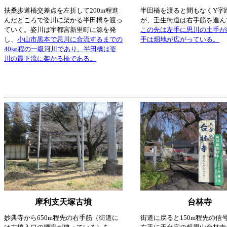
扶桑歩道橋交差点を左折して200m程進
半田橋を渡ると間もなくY字
んだところで姿川に架かる半田橋を渡っ
が、壬生街道は右手筋を進ん
ていく。姿川は宇都宮新里町に源を発
この先は左手に思川の土手が
し、
小山市黒本で思川に合流するまでの
手は畑地が広がっている。
40㎞程の一級河川であり、半田橋は姿
川の最下流に架かる橋である。
摩利支天塚古墳
台林寺
妙典寺から650m程先の右手筋（街道に
街道に戻ると150m程先の信