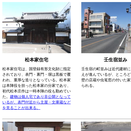
松本家住宅
壬生宿並み
松本家住宅は、国登録有形文化財に指定
壬生宿の町並みは近代建材に
されており、表門・裏門・塀は黒板で覆
えが進んでいるが、ところど
われ、重厚な造りとなっている。松本家
壁の店蔵や虫篭窓の付いた家
は本陣役を担った松本家の分家であり、
られる。
初代松本庄作は一時本陣の役も勤めてい
た。
建物は個人宅であり非公開となって
いるが、表門付近から主屋・文庫蔵など
を見ることが出来る。