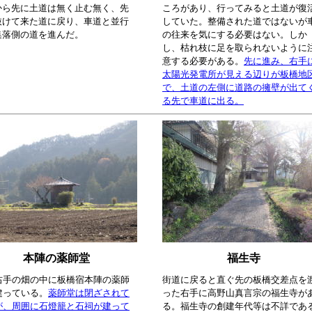
から先に土道は無く止む無く、先
ころがあり、行ってみると土道が復
抜けて来た道に戻り、車道と並行
していた。整備された道ではないが
集落側の道を進んだ。
の往来を気にする必要はない。しか
し、枯れ枝に足を取られないように
意する必要がある。
先に進み、右手
太陽光発電所が見える辺りが板橋地
で、土道の左側に道路の擁壁が出て
る先で車道に出る。
本陣の薬師堂
福生寺
右手の畑の中に板橋宿本陣の薬師
街道に戻ると直ぐ先の板橋交差点を
建っている。
薬師堂は閉ざされて
った右手に高野山真言宗の福生寺が
が、周囲に石燈籠と石祠が建って
る。福生寺の創建年代等は不詳であ