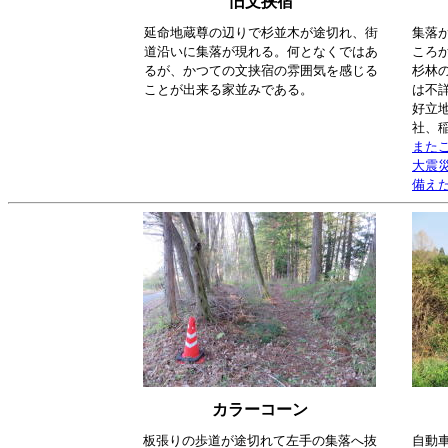
旧文挟宿
延命地蔵尊の辺りで杉並木が途切れ、街
集落
道沿いに集落が現れる。何となくではあ
ころ
るが、かつての文挟宿の雰囲気を感じる
杉林
ことが出来る家並みである。
は不
好立
社、
また
大震
備え
カラーコーン
板張りの歩道が途切れて左手の集落へ抜
自動