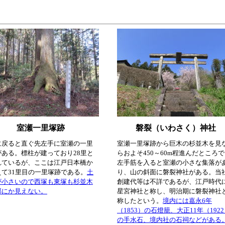
室瀬一里塚跡
磐裂（いわさく）神社
に戻ると直ぐ先左手に室瀬の一里
室瀬一里塚跡から巨木の杉並木を見
がある。標柱が建っており28里と
らおよそ450～60m程進んだところ
れているが、ここは江戸日本橋か
左手筋を入ると室瀬の小さな集落が
えて31里目の一里塚跡である。
土
り、山の斜面に磐裂神社がある。当
が小さいので西塚も東塚も杉並木
創建代等は不詳であるが、江戸時代
部にか見えない。
星宮神社と称し、明治期に磐裂神社
称したという。
境内には嘉永6年
（1853）の石燈籠、大正11年（192
の手水石、境内社の石祠などがある