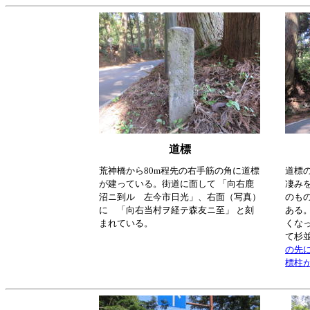
道標
荒神橋から80m程先の右手筋の角に道標
道標
が建っている。街道に面して 「向右鹿
凄み
沼ニ到ル 左今市日光」、右面（写真）
のも
に 「向右当村ヲ経テ森友ニ至」 と刻
ある
まれている。
くな
て杉
の先
標柱