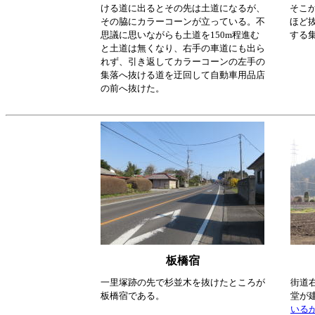
ける道に出るとその先は土道になるが、
そこ
その脇にカラーコーンが立っている。不
ほど
思議に思いながらも土道を150m程進む
する
と土道は無くなり、右手の車道にも出ら
れず、引き返してカラーコーンの左手の
集落へ抜ける道を迂回して自動車用品店
の前へ抜けた。
板橋宿
一里塚跡の先で杉並木を抜けたところが
街道
板橋宿である。
堂が
いる