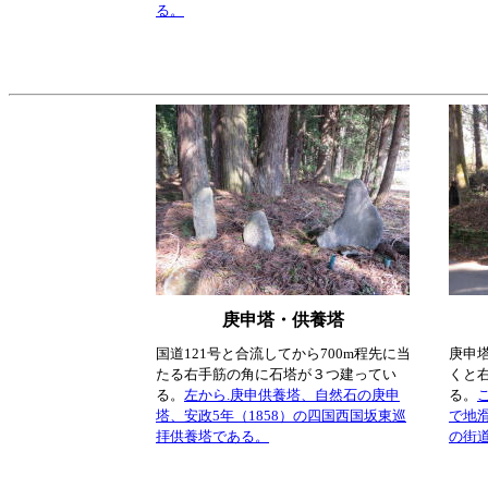
る。
庚申塔・供養塔
国道121号と合流してから700m程先に当
庚申
たる右手筋の角に石塔が３つ建ってい
くと
る。
左から.庚申供養塔、自然石の庚申
る。
塔、安政5年（1858）の四国西国坂東巡
で地
拝供養塔である。
の街