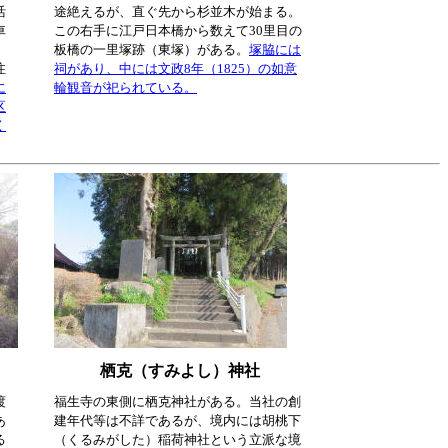
活
途絶えるが、直ぐ先から杉並木が始まる。
車
この右手に江戸日本橋から数えて30里目の
板橋の一里塚跡（東塚）がある。
塚脇には
注
祠があり、中には文政8年（1825）の如意
に
輪観音が祀られている。
区
く
栖克（すみよし）神社
渡
福生寺の東側に栖克神社がある。当社の創
あ
建年代等は不詳であるが、境内には胡桃下
る
（くるみがした）稲荷神社という立派な境