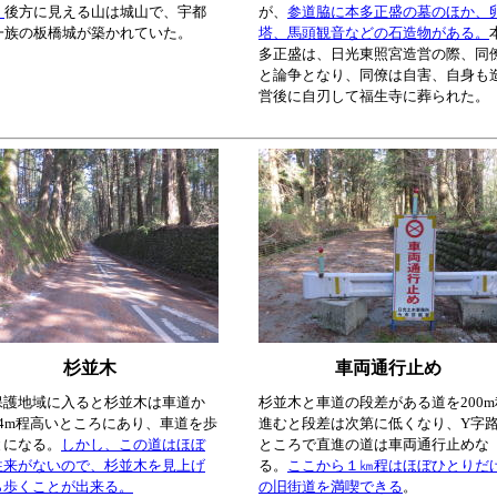
。
後方に見える山は城山で、宇都
が、
参道脇に本多正盛の墓のほか、
一族の板橋城が築かれていた。
塔、馬頭観音などの石造物がある。
多正盛は、日光東照宮造営の際、同
と論争となり、同僚は自害、自身も
営後に自刃して福生寺に葬られた。
杉並木
車両通行止め
保護地域に入ると杉並木は車道か
杉並木と車道の段差がある道を200m
～4m程高いところにあり、車道を歩
進むと段差は次第に低くなり、Y字
とになる。
しかし、この道はほぼ
ところで直進の道は車両通行止めな
往来がないので、杉並木を見上げ
る。
ここから１㎞程はほぼひとりだ
ら歩くことが出来る。
の旧街道を満喫できる
。