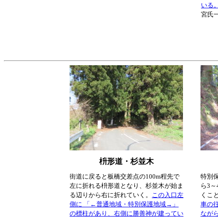
いる
宮氏
枡形道・杉並木
街道に戻ると板橋交差点の100m程先で
特別
左に折れる枡形道となり、杉並木が始ま
ら3
る辺りから右に折れていく。
この入口左
くこ
側に 「←普通地域・特別保護地域→」
車の
の標柱があり、右側に勝善神が建ってい
なが