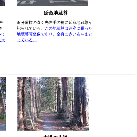
延命地蔵尊
差
追分道標の直ぐ先左手の祠に延命地蔵尊が
道
祀られている。
この地蔵尊は蓮座に乗った
って
地蔵菩薩坐像であり、全身に赤い布をまと
左大
っている。