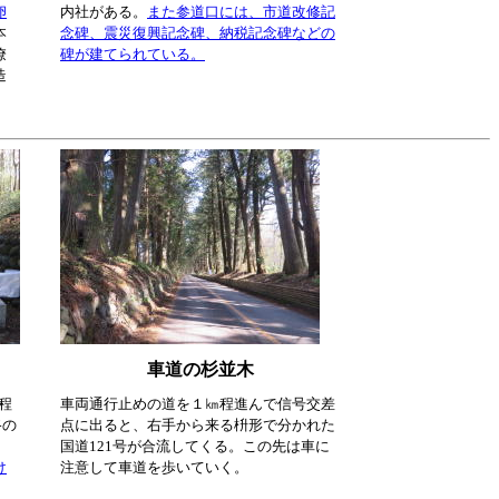
卵
内社がある。
また参道口には、市道改修記
本
念碑、震災復興記念碑、納税記念碑などの
僚
碑が建てられている。
造
車道の杉並木
程
車両通行止めの道を１㎞程進んで信号交差
路の
点に出ると、右手から来る枡形で分かれた
国道121号が合流してくる。この先は車に
け
注意して車道を歩いていく。