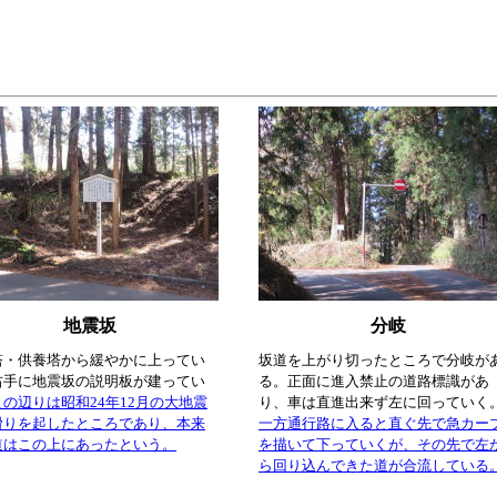
地震坂
分岐
塔・供養塔から緩やかに上ってい
坂道を上がり切ったところで分岐が
右手に地震坂の説明板が建ってい
る。正面に進入禁止の道路標識があ
この辺りは昭和24年12月の大地震
り、車は直進出来ず左に回っていく
滑りを起したところであり、本来
一方通行路に入ると直ぐ先で急カー
道はこの上にあったという。
を描いて下っていくが、その先で左
ら回り込んできた道が合流している