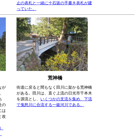
止の表札と一緒に十石坂の手書き表札が建
っていた。
荒神橋
なが
街道に戻ると間もなく田川に架かる荒神橋
で、
がある。田川は、直ぐ上流の日光市千本木
あ
を源流とし、
いくつかの支流を集め、下流
社の
で鬼怒川に合流する一級河川である。
には
と改
2）
。