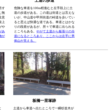
土道の歩道
活す
危険な車道を100m程進むと左手段上に土
む無
道の歩道がある。この道は街道とは言えな
注意
いが、中山道や甲州街道の峠道を歩いてい
段上
ると思えば快適な道である。車道とはかな
がや
りの段差があるが、所々で車道に出られる
があ
ところもある。
やがて土道から板張りの歩
物が
道になるところあり、ここからは左手に男
体山が見える。
板橋一里塚跡
と
土道から車道へ出たところで一瞬杉並木が