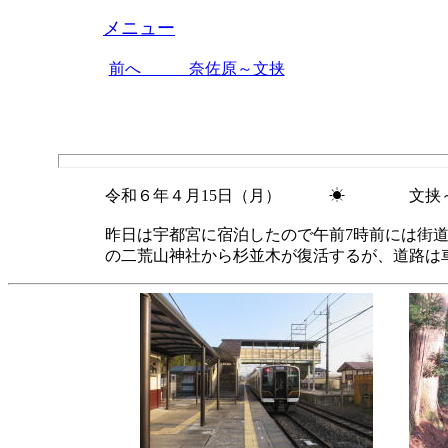
メニュー
前へ 奈佐原～文挟
令和６年４月15日（月） ☀ 文挟～
昨日は宇都宮に宿泊したので午前7時前には街
の二荒山神社から杉並木が復活するが、道路は