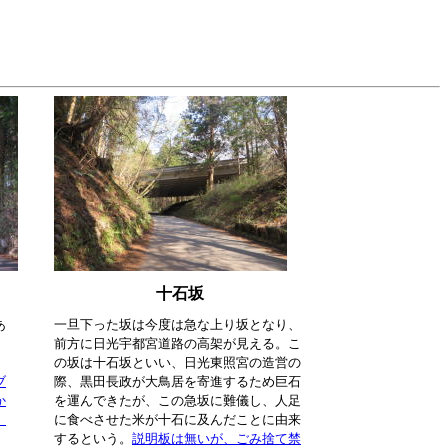
十石坂
あ
一旦下った坂は今度は急な上り坂となり、
前方に日光宇都宮道路の高架が見える。こ
。
の坂は十石坂といい、日光東照宮の造営の
ブ
際、黒田長政が大鳥居を寄進するため巨石
か
を運んできたが、この急坂に難儀し、人足
。
に食べさせた米が十石に及んだことに由来
するという。
説明板は無いが、ごみ捨て禁