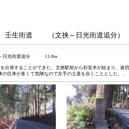
壬生街道 （文挟～日光街道追分
）
日光街道追分
11.0㎞
道を出発することができた。文挟駅前から杉並木が始まり、途
車の往来が多くて危険なので左手の土道を歩くこととした。、