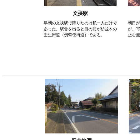
文挟駅
早朝の文挟駅で降りたのは私一人だけで
朝日が
あった。駅舎を出ると目の前が杉並木の
が、写
壬生街道（例幣使街道）である。
止む無