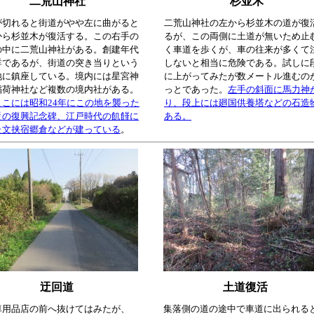
二荒山神社
杉並木
が切れると街道がやや左に曲がると
二荒山神社の左から杉並木の道が復
から杉並木が復活する。この右手の
るが、この両側に土道が無いため止
の中に二荒山神社がある。創建年代
く車道を歩くが、車の往来が多くて
詳であるが、街道の突き当りという
しないと相当に危険である。試しに
地に鎮座している。境内には星宮神
に上がってみたが数メートル進むの
稲荷神社など複数の境内社がある。
っとであった。
左手の斜面に馬力神
ここには昭和24年にこの地を襲った
り、段上には廻国供養塔などの石造
災の復興記念碑、江戸時代の飢饉に
ある。
た文挟宿郷倉などが建っている
。
迂回道
土道復活
車用品店の前へ抜けてはみたが、
集落側の道の途中で車道に出られる