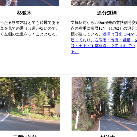
杉並木
追分道標
当たる杉並木はとても綺麗である
文挟駅前から200m程先の文挟信号交
真を見ての通り歩道がないので、
点の右手に宝暦12年（1762）の追分
く左側の土道を歩くこととなる。
標が建っている。
道標は日光に向か
建っており、右鹿沼・出流・岩船 
谷・田下・宇都宮道」 と刻まれてい
る。