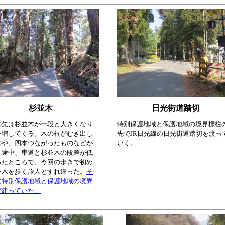
杉並木
日光街道踏切
の先は杉並木が一段と大きくなり
特別保護地域と保護地域の境界標柱
を増してくる。木の根がむき出し
先でJR日光線の日光街道踏切を渡っ
のや、四本つながったものなどが
いく。
。途中、車道と杉並木の段差が低
ったところで、今回の歩きで初め
並木を歩く旅人とすれ違った。
そ
に特別保護地域と保護地域の境界
が建っていた。