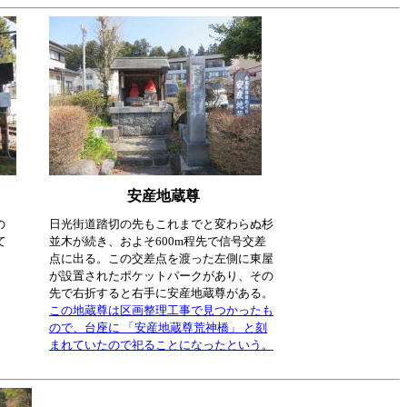
安産地蔵尊
の
日光街道踏切の先もこれまでと変わらぬ杉
て
並木が続き、およそ600m程先で信号交差
点に出る。この交差点を渡った左側に東屋
が設置されたポケットパークがあり、その
先で右折すると右手に安産地蔵尊がある。
この地蔵尊は区画整理工事で見つかったも
ので、台座に 「安産地蔵尊荒神橋」 と刻
まれていたので祀ることになったという。