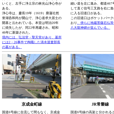
いくと、左手に浄土宗の林光山浄心寺が
細い道を左に進み、都道467
ある。
して直ぐ信号三叉路を右に進
浄心寺は、慶長19年（1619）廓蓮社然
に入る旧道口がある。
誉湖呑和尚が開山で、浄心道求大居士の
この旧道口はポケットパーク
開基と云われている。本堂は明治20年
おり
、傍らに地蔵菩薩石仏等
に焼失したが、同22年再建され、昭和
八大龍神碑が並んでいる。
46年に新築された。
境内には、弘法堂・聖天堂があり、墓所
には2・26事件で殉職した清水巡査部長
の墓がある。
京成金町線
JR常磐線
国道6号線に合流して間もなく、京成金
国道6号線の高架と分かれる