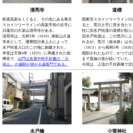
清亮寺
道標
鉄道高架をくぐると、その先にある東京
国東京スカイツリーラインの
スカイツリーラインの高架手前の左手に
ると、荒川土手に突き当たり
日蓮宗の久栄山清亮寺がある。
柱に旧水戸街道の道標が貼ら
清亮寺は、元和5年（1619）身延山久遠
旧水戸街道は、この荒川によ
寺末として、運寮院日表上人によって、
れるが、荒川（放水路）は大
水戸街道入口のこの地に創建された。
（1913）から昭和5年（193
本堂は天保4年（1833）に再建された総
掘削されたもので、かつては
欅造で、
山門は名筆中村不折書の 「久
まで直線の道が続いていた。
栄山」 の扁額が掛かる薬医門である。
今回は、上流の千住新橋で迂
水戸橋
小菅神社