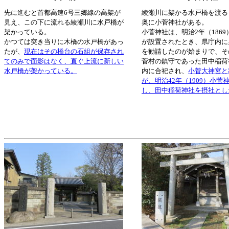
先に進むと首都高速6号三郷線の高架が
綾瀬川に架かる水戸橋を渡る
見え、この下に流れる綾瀬川に水戸橋が
奥に小菅神社がある。
架かっている。
小菅神社は、明治2年（186
かつては突き当りに木橋の水戸橋があっ
が設置されたとき、県庁内に
たが、
現在はその橋台の石組が保存され
を勧請したのが始まりで、そ
てのみで面影はなく、直ぐ上流に新しい
菅村の鎮守であった田中稲荷
水戸橋が架かっている。
内に合祀され、
小菅大神宮と
が、明治42年（1909）小菅
し、田中稲荷神社を摂社とし