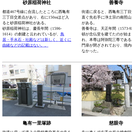
砂原稲荷神社
善養寺
都道467号線に合流したところに西亀有
街道に戻ると、西亀有三丁目
三丁目交差点があり、右に150mほど入
直ぐ先右手に浄土宗の南照山
ると砂原稲荷神社がある。
がある。
砂原稲荷神社は、慶長年間（1596-
善養寺は、天正年間（1573-9
1614）の創建と云われているが、
鳥
頓が念仏堂を建てたのが始ま
居・手水石・社殿などは新しく、近くに
れ、本尊は阿弥陀三尊である
由緒などの記載はない。。
門扉が閉ざされており、境内
なかった。
亀有一里塚跡
慈眼寺