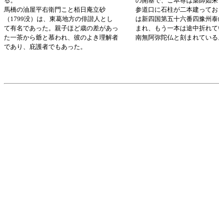
る。
の開基で、ご本尊は薬師如来
馬橋の油屋平右衛門こと栢日庵立砂
参道口に石柱が二本建ってお
（1799没）は、東葛地方の俳諧人とし
は新四国第五十六番四豫州泰
て有名であった。親子ほど歳の差があっ
まれ、もう一本は途中折れて
た一茶から爺と慕われ、彼のよき理解者
南無阿弥陀仏と刻まれている
であり、庇護者でもあった。