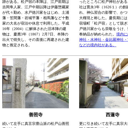
跡がある。松戸宿の本陣は、江戸前期は
ったところに松戸神社がある
吉岡隼人家、江戸中期以降は伊藤惣藏家
社は寛永3年（1626１）の
が代々勤め、水戸徳川家をはじめ、土浦
れ、神仏習合の影響で、かつ
藩・笠間藩・岩城平藩・相馬藩など十数
大権現と称した。慶長期には
家の大名が宿泊や休息で利用した。平成
宿場町「松戸宿」として脱ぎ
16年（2004）に解体された旧本陣の建
戸徳川家からも崇敬をうけ、
物は、慶應3年（1867）2月7日、本陣の
奉納品が納められた。
境内に
出火で焼失し、その直後に再建された建
神社・水神社・金比羅神社・
物と推定される。
などの境内社がある。
善照寺
西蓮寺
続いて左手に真言宗豊山派の松戸山善照
更に引き続いて左手に真宗大