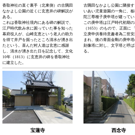
香取神社の直ぐ裏手（北東側）の古隅田
古隅田なかよし公園に隣接す
なかよし公園の近くに玄恵井の碑解説が
いあい児童遊園の一角に、板
ある。
陀三尊種子庚申塔が建ってい
これは香取神社境内にある碑の解説で、
この庚申塔は江戸時代初期の
江戸時代飲み水に困っていた事を知った
（1653）のもので、正面に 
幕府役人が、山崎玄恵という老人の助力
立庚申供養待意趣者為二世安
を得て井戸を掘ったところ清水が湧き出
まれ、後の青面金剛の庚申塔
たという。喜んだ村人達は玄恵に感謝
刻像塔に対し、文字塔と呼ば
し、清水が湧き出た日を記念して、文化
る。
10年（1813）に玄恵井の碑を香取神社
に建立した。
宝蓮寺
西念寺