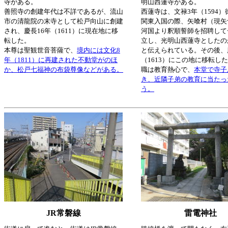
寺がある。
明山西蓮寺がある。
善照寺の創建年代は不詳であるが、流山
西蓮寺は、文禄3年（1594
市の清龍院の末寺として松戸向山に創建
関東入国の際、矢喰村（現矢
され、慶長16年（1611）に現在地に移
河国より釈順誓師を招聘して
転した。
立し、光明山西蓮寺としたの
本尊は聖観世音菩薩で、
境内には文化8
と伝えられている。その後、
年（1811）に再建された不動堂がのほ
（1613）にこの地に移転し
か、松戸七福神の布袋尊像などがある。
職は教育熱心で、
本堂で寺子
き、近隣子弟の教育に当たっ
う。
JR常磐線
雷電神社