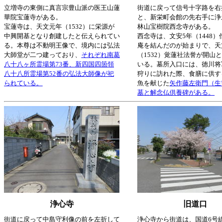
立増寺の東側に真言宗豊山派の医王山蓮
街道に戻って信号十字路を右
華院宝蓮寺がある。
と、新栄町会館の先右手に浄
宝蓮寺は、天文元年（1532）に栄源が
林山宝樹院西念寺がある。
中興開基となり創建したと伝えられてい
西念寺は、文安5年（1448
る。本尊は不動明王像で、境内には弘法
庵を結んだのが始まりで、天
大師堂が二つ建っており、
それぞれ南葛
（1532）覚蓮社法誉が開山
八十八ヶ所霊場第73番、新四国四箇領
いる。墓所入口には、徳川将
八十八所霊場第52番の弘法大師像が祀
狩りに訪れた際、食膳に供す
られている。
魚を献じた
矢作藤左衛門（生
墓と解念仏供養碑がある。
浄心寺
旧道口
街道に戻って中島守利像の前を左折して
浄心寺から街道は、国道6号