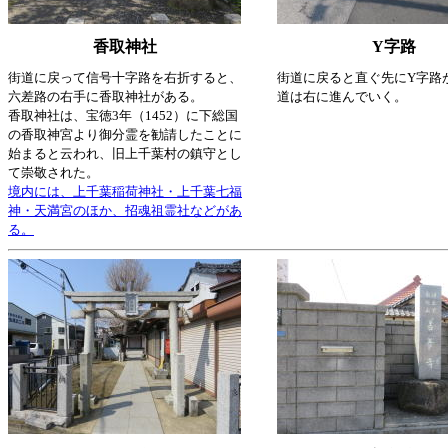
香取神社
Y字路
街道に戻って信号十字路を右折すると、
街道に戻ると直ぐ先にY字路
六差路の右手に香取神社がある。
道は右に進んでいく。
香取神社は、宝徳3年（1452）に下総国
の香取神宮より御分霊を勧請したことに
始まると云われ、旧上千葉村の鎮守とし
て崇敬された。
境内には、上千葉稲荷神社・上千葉七福
神・天満宮のほか、招魂祖霊社などがあ
る。