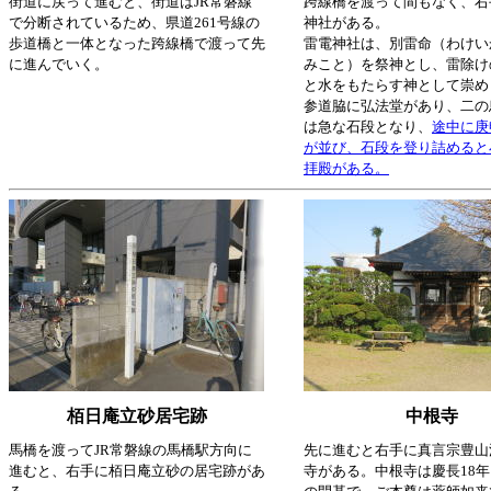
街道に戻って進むと、街道はJR常磐線
跨線橋を渡って間もなく、右
で分断されているため、県道261号線の
神社がある。
歩道橋と一体となった跨線橋で渡って先
雷電神社は、別雷命（わけい
に進んでいく。
みこと）を祭神とし、雷除け
と水をもたらす神として崇め
参道脇に弘法堂があり、二の
は急な石段となり、
途中に庚
が並び、石段を登り詰めると
拝殿がある。
栢日庵立砂居宅跡
中根寺
馬橋を渡ってJR常磐線の馬橋駅方向に
先に進むと右手に真言宗豊山
進むと、右手に栢日庵立砂の居宅跡があ
寺がある。中根寺は慶長18年（