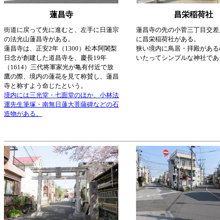
蓮昌寺
昌栄稲荷社
街道に戻って先に進むと、左手に日蓮宗
蓮昌寺の先の小菅三丁目交差
の法光山蓮昌寺がある。
に昌栄稲荷社がある。
蓮昌寺は、正安2年（1300）松本阿闍梨
狭い境内に鳥居・拝殿がある
日念が創建した道昌寺を、慶長19年
いたってシンプルな神社であ
（1614）三代将軍家光が亀有付近で放
鷹の際、境内の蓮花を見て称賛し、蓮昌
寺と称すよう命じたという。
境内には三光堂・七面堂のほか、小林法
運先生筆塚・南無日蓮大菩薩碑などの石
造物がある。