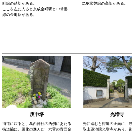
町線の踏切がある。
にJR常磐線の高架がある。
ここを左に入ると京成金町駅とJR常磐
線の金町駅がある。
庚申塔
光増寺
街道に戻ると、葛西神社の西側にあたる
先に進むと街道の正面に、
街道脇に、風化の進んだ一六臂の青面金
取山蓮池院光増寺があり、