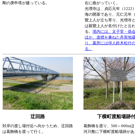
剛の庚申塔が建っている。
右に曲がっていく。
光増寺は、貞応元年（1222
海の開基であり、元仁元年（1
鸞上人が立ち寄り、光増寺
は親鸞上人が名付けたと云
る。
境内には、太子堂・俱
ほか、道標を兼ねた舟形地
り、墓所には俳人鈴木松什
る。
迂回路
下横町渡船場跡
対岸の渡し場付近へ向かうため、迂回路
葛飾橋を渡り、500～600m
は葛飾橋を渡って行く。
河川敷に下横町渡船場跡があ