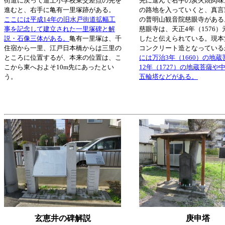
街道に戻って道上小学校東交差点の先を
先に進んで右手の炭火焼肉味
進むと、右手に亀有一里塚跡がある。
の路地を入っていくと、真言
ここには平成14年の旧水戸街道拡幅工
の普明山観音院慈眼寺がある
事を記念して建立された一里塚碑と解
慈眼寺は、天正4年（1576
説・石像三体がある。
亀有一里塚は、千
したと伝えられている。現本
住宿から一里、江戸日本橋からは三里の
コンクリート造となっている
ところに位置するが、本来の位置は、こ
には万治3年（1660）の地
こから東へおよそ10m先にあったとい
12年（1727）の地蔵菩薩や
う。
五輪塔などがある。
玄恵井の碑解説
庚申塔