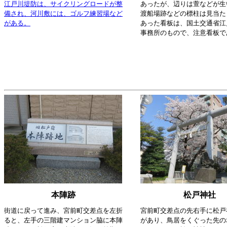
江戸川堤防は、サイクリングロードが整
あったが、辺りは萱などが生
備され、河川敷には、ゴルフ練習場など
渡船場跡などの標柱は見当た
がある。
あった看板は、国土交通省江
事務所のもので、注意看板で
本陣跡
松戸神社
街道に戻って進み、宮前町交差点を左折
宮前町交差点の先右手に松戸
ると、左手の三階建マンション脇に本陣
があり、鳥居をくぐった先の