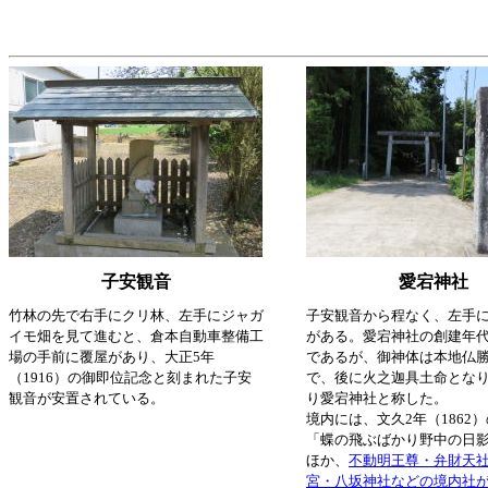
子安観音
愛宕神社
竹林の先で右手にクリ林、左手にジャガ
子安観音から程なく、左手
イモ畑を見て進むと、倉本自動車整備工
がある。愛宕神社の創建年
場の手前に覆屋があり、大正5年
であるが、御神体は本地仏
（1916）の御即位記念と刻まれた子安
で、後に火之迦具土命とな
観音が安置されている。
り愛宕神社と称した。
境内には、文久2年（1862
「蝶の飛ぶばかり野中の日影
ほか、
不動明王尊・弁財天
宮・八坂神社などの境内社