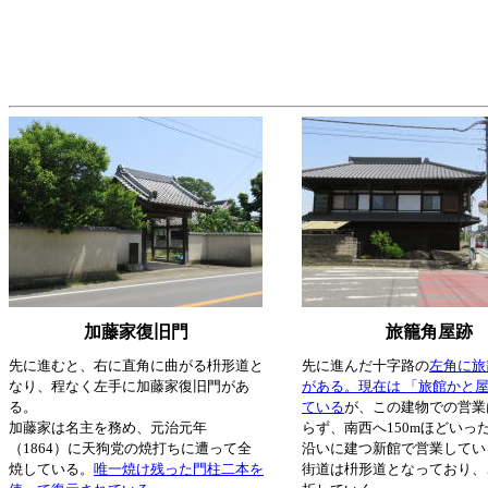
加藤家復旧門
旅籠角屋跡
先に進むと、右に直角に曲がる枡形道と
先に進んだ十字路の
左角に旅
なり、程なく左手に加藤家復旧門があ
がある。現在は 「旅館かと屋
る。
ている
が、この建物での営業
加藤家は名主を務め、元治元年
らず、南西へ150mほどいっ
（1864）に天狗党の焼打ちに遭って全
沿いに建つ新館で営業してい
焼している。
唯一焼け残った門柱二本を
街道は枡形道となっており、