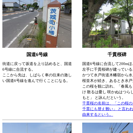
国道6号線
千貫桜碑
街道に戻って坂道を上り詰めると、国道
国道6号線に合流して200m
6号線に合流する。
左手に千貫桜碑が建っている
ここから先は、しばらく車の往来の激し
かつて水戸街道木幡宿から水
い国道6号線を進んで行くことになる。
桜並木が続き、あるとき水戸
この桜を観に訪れ、「春風も
け 散るは憂し 咲かぬはつら
もと」 と詠んだという。
千貫桜の名前は、「この桜の
千貫にも替え難い」 と言わ
由来するという。