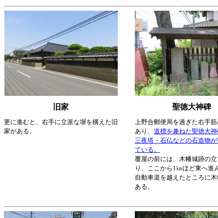
旧家
聖徳大神碑
更に進むと、右手に立派な塀を構えた旧
上野合郵便局を過ぎた右手筋
家がある。
あり、
道標を兼ねた聖徳大神
三夜塔・石仏などの石造物が
ている。
覆屋の前には、木幡城跡の立
り、ここから1㎞ほど東へ進
自動車道を越えたところに木
ある。