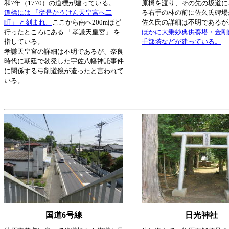
和7年（1770）の道標が建っている。
原橋を渡り、その先の坂道に
道標には 「従是かうけん天皇宮へ二
る右手の林の前に佐久氏碑場
町」 と刻まれ、
ここから南へ200mほど
佐久氏の詳細は不明であるが
行ったところにある 「孝謙天皇宮」 を
ほかに大乗妙典供養塔・金剛
指している。
千部塔などが建っている。
孝謙天皇宮の詳細は不明であるが、奈良
時代に朝廷で勃発した宇佐八幡神託事件
に関係する弓削道鏡が造ったと言われて
いる。
国道6号線
日光神社