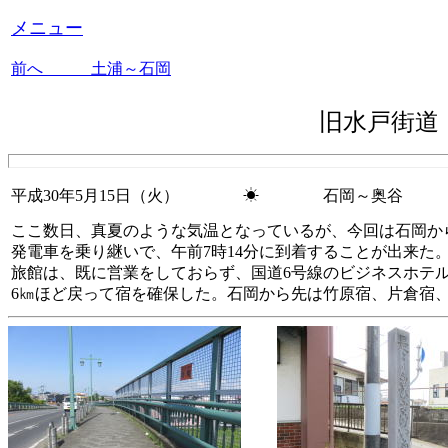
メニュー
前へ 土浦～石岡
旧水戸街
平成30年5月15日（火） ☀ 石岡～奥谷
18
ここ数日、真夏のような気温となっているが、今回は石岡から
発電車を乗り継いで、午前7時14分に到着することが出来た
旅館は、既に営業をしておらず、国道6号線のビジネスホテ
6㎞ほど戻って宿を確保した。石岡から先は竹原宿、片倉宿