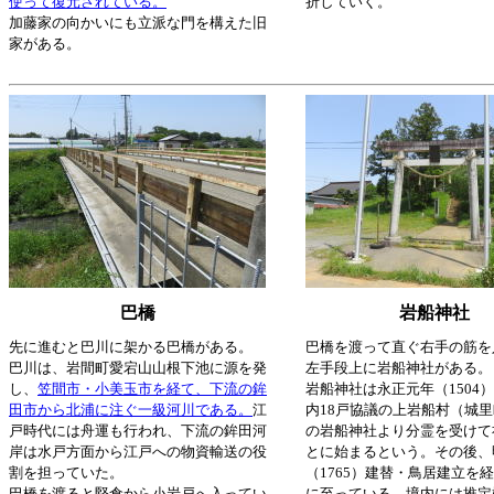
使って復元されている。
折していく。
加藤家の向かいにも立派な門を構えた旧
家がある。
巴橋
岩船神社
先に進むと巴川に架かる巴橋がある。
巴橋を渡って直ぐ右手の筋を
巴川は、岩間町愛宕山山根下池に源を発
左手段上に岩船神社がある。
し、
笠間市・小美玉市を経て、下流の鉾
岩船神社は永正元年（1504）
田市から北浦に注ぐ一級河川である。
江
内18戸協議の上岩船村（城
戸時代には舟運も行われ、下流の鉾田河
の岩船神社より分霊を受けて
岸は水戸方面から江戸への物資輸送の役
とに始まるという。その後、
割を担っていた。
（1765）建替・鳥居建立を
巴橋を渡ると堅倉から小岩戸へ入ってい
に至っている。境内には推定樹