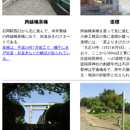
跨線橋泉橋
道標
石岡駅西口から北に進んで、JR常磐線
跨線橋泉橋を渡って先に進む
の跨線橋泉橋に出て、街道歩きのスター
小林工務店の角に道標が建っ
トである。
道標には、「是よりきびさけ
泉橋は、平成14年7月竣工で、欄干に水
「大正10年（1921)6月6日
戸街道・杉並木などの解説が貼られてい
おり、ここから500mほど東
る。
比提稲荷神社」 への道標で
提稲荷神社の創建年代は不詳
祭神は宇迦魂命で、府中大掾
主・地頭の祈願所と伝えられ