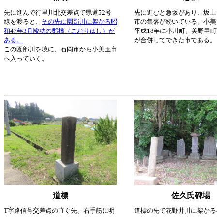
先に進んで行里川北交差点で県道52号
先に進むと急坂があり、坂上
線を渡ると、
その先に園部川に架かる昭
市の集落が続いている。小美
和47年3月竣功の郡橋（こおりはし）が
平成18年に小川町、美野里
ある。
が合併してできた市である。
この園部川を境に、石岡市から小美玉市
へ入っていく。
道標
佐久氏碑場
T字路信号交差点の直ぐ先、右手筋に明
道標の先で花野井川に架かる