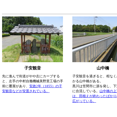
子安観音
山中橋
先に進んで街道がやや左にカーブする
子安観音を過ぎると、程なく
と、左手の中村自働機械美野里工場の手
かる山中橋がある。
前に覆屋があり、
安政2年（1855）の子
黒川は笠間市に源を発し、下
安観音などが安置されている。
に合流している。
山中橋の上
は、田植えが終わったばかり
広がっている。