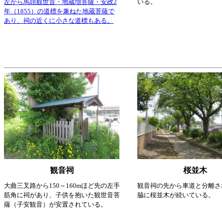
左から馬頭観世音・地蔵増菩薩・安政2
いる。
年（1855）の道標を兼ねた地蔵菩薩で
あり、祠の近くに小さな道標もある。
観音祠
桜並木
大曲三叉路から150～160mほど先の左手
観音祠の先から車道と分離さ
筋角に祠があり、子供を抱いた観世音菩
脇に桜並木が続いている。
薩（子安観音）が安置されている。