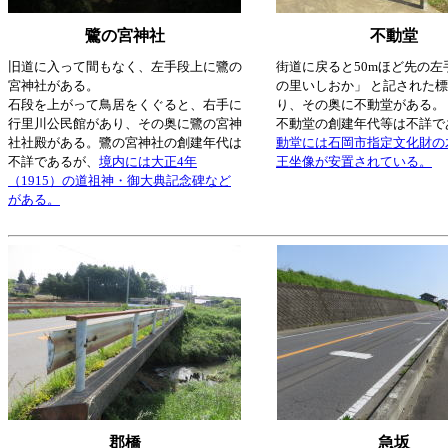
鷺の宮神社
不動堂
旧道に入って間もなく、左手段上に鷺の
街道に戻ると50mほど先の左
宮神社がある。
の里いしおか」 と記された
石段を上がって鳥居をくぐると、右手に
り、その奥に不動堂がある。
行里川公民館があり、その奥に鷺の宮神
不動堂の創建年代等は不詳で
社社殿がある。鷺の宮神社の創建年代は
動堂には石岡市指定文化財の
不詳であるが、
境内には大正4年
王坐像が安置されている。
（1915）の道祖神・御大典記念碑など
がある。
郡橋
急坂