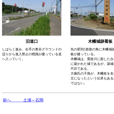
旧道口
木幡城跡看板
しばらく進み、右手の奥谷グラウンドの
先の変則5差路の角に木幡城
辺りから進入禁止の標識が建っている道
板が建っている。
へ入っていく。
木幡城は、寛政川に面した台
に築かれた城であるが、築城
不詳である。
大掾氏の子孫が、木幡姓を名
主になったという伝承もある
ではない。
前へ 土浦～石岡