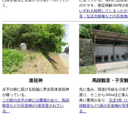
く。
のケヤキ、推定樹齢300年の
いずれも枯死してしまったが
音・弘法大師像などの石造物
道祖神
馬頭観音・子安
左手の林に延びる筋脇に男女双体道祖神
先に進み、国道6号線を小岩
が建っている。
渡り、そこから300mほど進
この筋の左手の林には覆屋があり、馬頭
角に覆屋があり、
元文5年（1
観音などの石造物が3基安置されてい
頭観音など5基の石造物が安
る。
る。