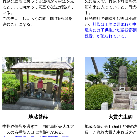
竹原交差点に戻って歩道橋から街道を見
先に進んで、竹原下郷信号の
ると、北に向かって真直ぐな道が延びて
筋を東に入っていくと、日光
いる。
る。
この先は、しばらくの間、国道6号線を
日光神社の創建年代等は不詳
進むことになる。
が、
社殿は玉垣に囲まれた中
境内には子供抱いた聖観音菩
観音）が祀られている。
地蔵菩薩
大貫先生碑
中野谷信号を過ぎて、自動車販売店ユア
地蔵菩薩から150mほど先の
ーズの右手筋入口に地蔵祠がある。
辰一刀流故大貫先生政成之碑