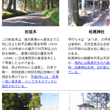
杉並木
松尾神社
この杉並木は、徳川家康から家光まで三
手打ちそば 「みつぎ」 の手
代に仕えた松平正綱が寛永年間（1624-
は途切れ、大沢交差点を左折
43）の20年余りの歳月で20万本以上の
川の手前の山道を右に進むと
杉を植樹し、家康33回忌の慶安元年
がある。
（1648）に日光東照宮の参道並木とし
松尾神社の創建年代等は不詳
て寄進したものである。
が、
境内には鳥居付きの八坂
現在、高さ約30ｍにも成長し、日本で
祠・古峰神社石祠、石灯籠な
唯一、特別史跡と特別天然記念物の二重
ている。
指定を受けており、
平成3年には 「世界
一長い並木道」 としてギネスブックに
認定されている。