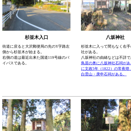
杉並木入口
八坂神社
街道に戻ると大沢郵便局の先のY字路左
杉並木に入って間もなく右手
側から杉並木が始まる。
社がある。
右側の道は最近出来た国道119号線のバ
八坂神社の由緒などは不詳で
イパスである。
鳥居の奥に八坂神社石祠があ
に文政5年（1822）の常夜
白雲山・庚申石祠がある。