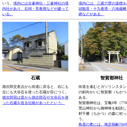
いう。
境内には古峯神社・三峯神社の境
境内には、三面六臂の道標を
内社があり、石祠・常夜燈などが建って
頭観音・十九夜塔・六地蔵幢
いる。
碑などがある。
石蔵
智賀都神社
徳次郎交差点から街道に戻ると、右にも
街道を進むとガソリンスタンド
左にも大谷石を使った石蔵が目につく。
の斜向かいに智賀都（ちかつ
徳次郎宿は昔から徳次郎石や大谷石を使
ある。
った石蔵を造る伝統があったという。
智賀都神社は、宝亀9年（77
荒山神社から御神体を勧請し
村千勝（ちかつ）の森に祀っ
う。
鳥居の奥には、推定樹齢700