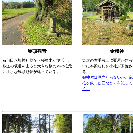
馬頭観音
金精神
石那田八坂神社脇から桜並木が復活し、
街道の右手段上に覆屋が建っ
歩道の坂道を上ると大きな桜の木の根元
中に本殿らしき小社が安置さ
に小さな馬頭観音が建っている。
る。
御神体は見当たらないが、金
根を象った石など）を祀って
う。