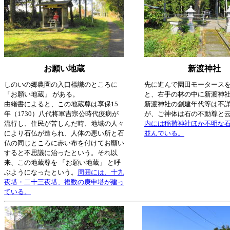
お願い地蔵
新渡神社
しのいの郷農園の入口標識のところに
先に進んで園田モータース
「お願い地蔵」 がある。
と、右手の林の中に新渡神
由緒書によると、この地蔵尊は享保15
新渡神社の創建年代等は不
年（1730）八代将軍吉宗公時代疫病が
が、ご神体は石の不動尊と
流行し、住民が苦しんだ時、地域の人々
内には稲荷神社ほか不明な
により石仏が造られ、人体の悪い所と石
並んでいる。
仏の同じところに赤い布を付けてお願い
すると不思議に治ったという。それ以
来、この地蔵尊を 「お願い地蔵」 と呼
ぶようになったという。
周囲には、十九
夜塔・二十三夜塔、複数の庚申塔が建っ
ている。