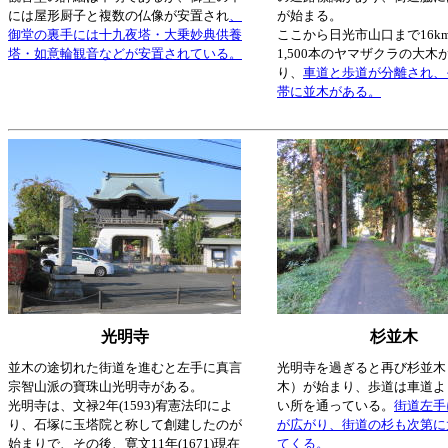
には屋形厨子と複数の仏像が安置され
、
が始まる。
御堂の裏手には十九夜塔・大乗妙典供養
ここから日光市山口まで16k
塔・如意輪観音などが安置されている。
1,500本のヤマザクラの大木
り、
車道と歩道が分離され、
帯に並木がある。
光明寺
杉並木
並木の途切れた街道を進むと左手に真言
光明寺を過ぎると再び杉並木
宗智山派の寶珠山光明寺がある。
木）が始まり、歩道は車道よ
光明寺は、文禄2年(1593)宥憲法印によ
い所を通っている。
街道左手
り、石塚に玉塔院と称して創建したのが
が広がり、街道の杉も次第に
始まりで、その後、寛文11年(1671)現在
てくる。