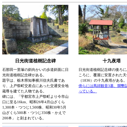
日光街道植樹記念碑
十九夜塔
石那田一里塚の斜向かいの歩道斜面に日
日光街道植樹記念碑の後ろに
光街道植樹記念碑がある。
ころに、覆屋に安置された天
題字は、栃木県知事横川信夫氏書であ
（1836）の十九夜塔がある。
り、上戸祭町交差点にあった交通安全地
傍らには馬頭観音3基、開墾
蔵尊を建てた人物である。
っている。
碑には、「宇都宮市上戸祭町より今市山
口に至る16km、昭和26年4月山ざくら
1,300本・つつじ1,500株、昭和30年5月
山ざくら500本・つつじ350株・かえで
200本」 と刻まれている。