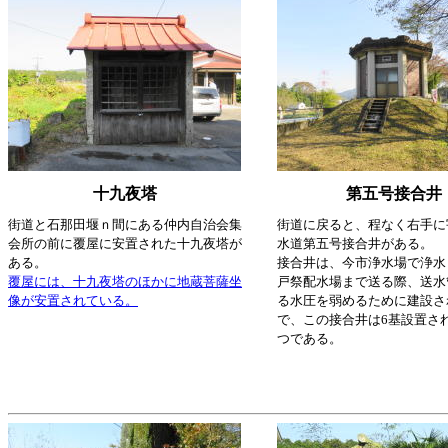
十九夜塔
第五号接合井
街道と石那田堰ｎ間にある仲内自治会集
街道に戻ると、程なく右手に
会所の前に覆屋に安置された十九夜塔が
水道第五号接合井がある。
ある。
接合井は、今市浄水場で浄水
覆屋には、十九夜塔のほかに地蔵菩薩坐
戸祭配水場まで送る際、送水
像が安置されている。
る水圧を弱めるために建設さ
で、この接合井は6基設置さ
つである。