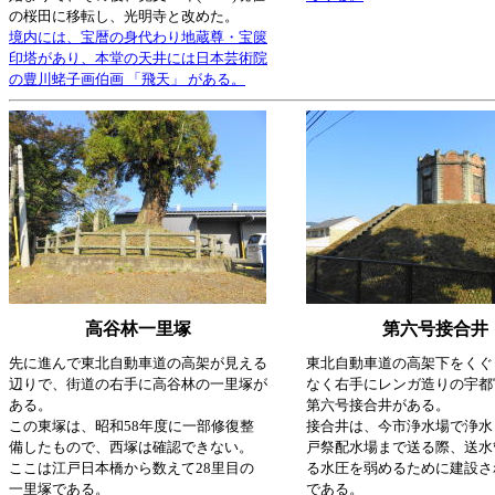
の桜田に移転し、光明寺と改めた。
境内には、宝暦の身代わり地蔵尊・宝篋
印塔があり、本堂の天井には日本芸術院
の豊川蛯子画伯画 「飛天」 がある。
高谷林一里塚
第六号接合井
先に進んで東北自動車道の高架が見える
東北自動車道の高架下をくぐ
辺りで、街道の右手に高谷林の一里塚が
なく右手にレンガ造りの宇都
ある。
第六号接合井がある。
この東塚は、昭和58年度に一部修復整
接合井は、今市浄水場で浄水
備したもので、西塚は確認できない。
戸祭配水場まで送る際、送水
ここは江戸日本橋から数えて28里目の
る水圧を弱めるために建設さ
一里塚である。
である。