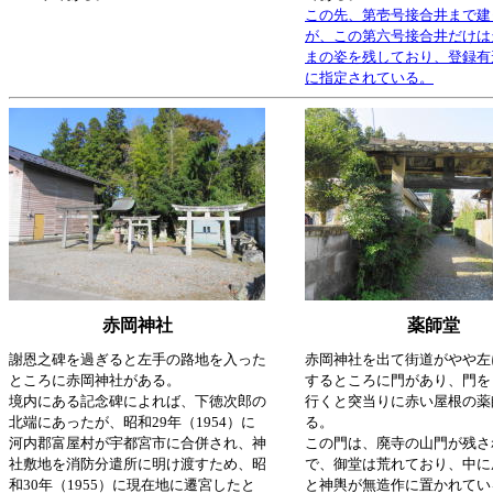
この先、第壱号接合井まで建
が、この第六号接合井だけは
まの姿を残しており、登録有
に指定されている。
赤岡神社
薬師堂
謝恩之碑を過ぎると左手の路地を入った
赤岡神社を出て街道がやや左
ところに赤岡神社がある。
するところに門があり、門を
境内にある記念碑によれば、下徳次郎の
行くと突当りに赤い屋根の薬
北端にあったが、昭和29年（1954）に
る。
河内郡富屋村が宇都宮市に合併され、神
この門は、廃寺の山門が残さ
社敷地を消防分遣所に明け渡すため、昭
で、御堂は荒れており、中に
和30年（1955）に現在地に遷宮したと
と神輿が無造作に置かれてい