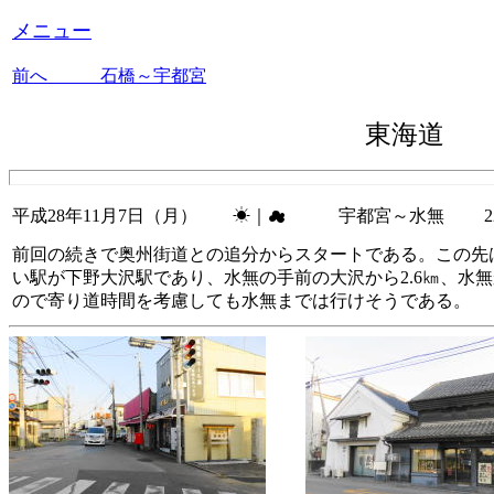
メニュー
前へ 石橋～宇都宮
東海道 
平成28年11月7日（月） ☀｜☁ 宇都宮～水無 22
前回の続きで奥州街道との追分からスタートである。この先
い駅が下野大沢駅であり、水無の手前の大沢から2.6㎞、水
ので寄り道時間を考慮しても水無までは行けそうである。