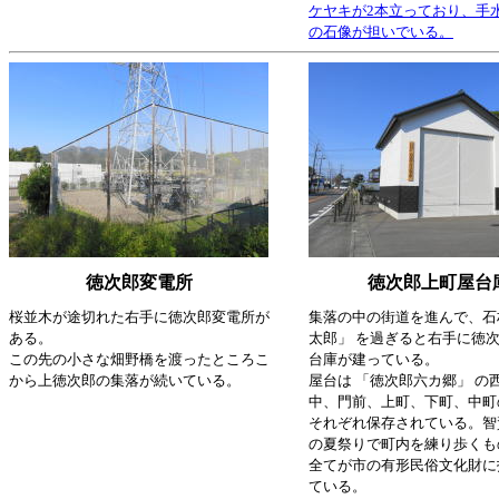
ケヤキが2本立っており、手
の石像が担いでいる。
徳次郎変電所
徳次郎上町屋台
桜並木が途切れた右手に徳次郎変電所が
集落の中の街道を進んで、石
ある。
太郎」 を過ぎると右手に徳
この先の小さな畑野橋を渡ったところこ
台庫が建っている。
から上徳次郎の集落が続いている。
屋台は 「徳次郎六カ郷」 の
中、門前、上町、下町、中町
それぞれ保存されている。智
の夏祭りで町内を練り歩くも
全てが市の有形民俗文化財に
ている。