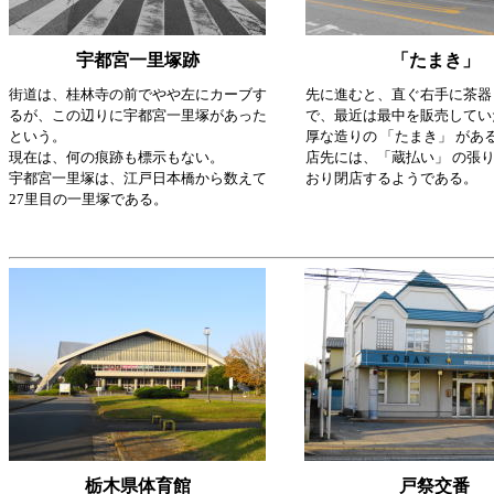
宇都宮一里塚跡
「たまき」
街道は、桂林寺の前でやや左にカーブす
先に進むと、直ぐ右手に茶器
るが、この辺りに宇都宮一里塚があった
で、最近は最中を販売してい
という。
厚な造りの 「たまき」 があ
現在は、何の痕跡も標示もない。
店先には、「蔵払い」 の張
宇都宮一里塚は、江戸日本橋から数えて
おり閉店するようである。
27里目の一里塚である。
栃木県体育館
戸祭交番