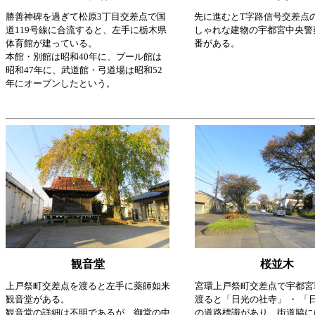
勝善神碑を過ぎて松原3丁目交差点で国
先に進むとT字路信号交差点
道119号線に合流すると、左手に栃木県
しゃれな建物の宇都宮中央警
体育館が建っている。
番がある。
本館・別館は昭和40年に、プール館は
昭和47年に、武道館・弓道場は昭和52
年にオープンしたという。
観音堂
桜並木
上戸祭町交差点を渡ると左手に薬師如来
宮環上戸祭町交差点で宇都宮
観音堂がある。
渡ると「日光の社寺」 ・ 「日
観音堂の詳細は不明であるが、御堂の中
の道路標識があり、街道脇に