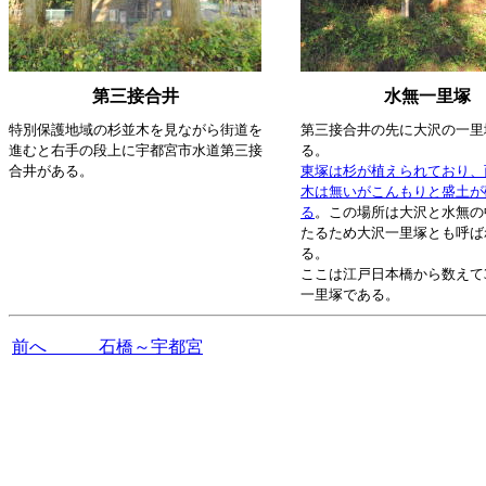
第三接合井
水無一里塚
特別保護地域の杉並木を見ながら街道を
第三接合井の先に大沢の一里
進むと右手の段上に宇都宮市水道第三接
る。
合井がある。
東塚は杉が植えられており、
木は無いがこんもりと盛土が
る
。この場所は大沢と水無の
たるため大沢一里塚とも呼ば
る。
ここは江戸日本橋から数えて
一里塚である。
前へ 石橋～宇都宮