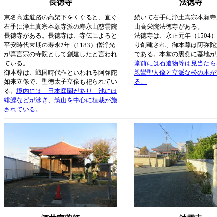
長徳寺
法徳寺
東名高速道路の高架下をくぐると、直ぐ
続いて右手に浄土真宗本願寺
右手に浄土真宗本願寺派の寿永山慈雲院
山高栄院法徳寺がある。
長徳寺がある。長徳寺は、寺伝によると
法徳寺は、永正元年（1504
平安時代末期の寿永2年（1183）僧浄光
り創建され、御本尊は阿弥陀
が真言宗の寺院として創建したと言われ
である。本堂の裏側に墓地が
ている。
堂前には石造物等は見当たら
御本尊は、戦国時代作といわれる阿弥陀
親鸞聖人像と立派な松の木が
如来立像で、聖徳太子立像も祀られてい
る。
る。
境内には、日本庭園があり、池には
緋鯉などが泳ぎ、筑山を中心に植栽が施
されている。