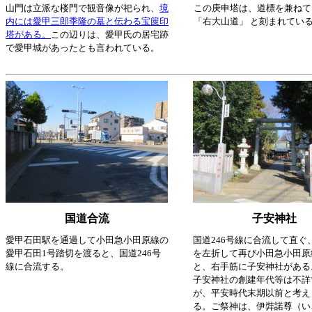
山門は立派な楼門で観音像が祀られ、
境
この庚申塔は、道標を兼ねて
内には愛甲三郎季隆の墓と伝わる宝篋印
「右大山道」 と刻まれてい
塔がある。
この辺りは、愛甲氏の居宅跡
で愛甲城があったとも言われている。
国道合流
子安神社
愛甲石田駅を通過して小田急小田原線の
国道246号線に合流して直ぐ
愛甲石田1号踏切を渡ると、国道246号
を左折して再び小田急小田原
線に合流する。
と、右手筋に子安神社がある
子安神社の創建年代等は不詳
が、平安時代末期以前と考え
る。ご祭神は、伊弉諾尊（い