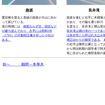
急坂
良弁滝
愛宕橋を渡ると直線の急坂が大山に向か
急坂を進むと右手に木鑓塚
って延びている。
があり、その脇を通り鈴川
道の両側には、
相変わらず坊・宿坊など
を渡ると、良弁滝と開山堂
が建ち並んでおり、左手には明和2年
良弁滝は禊の滝の一つであ
（1765）の不動明王像を祀った小社が
は良弁堂とも呼ばれ大山を
ある。
僧正ゆかりの御堂である
。
の右手は権田公園となって
から明治初期の国学者で阿
長に任ぜられた権田直助の
前へ 鶴間～本厚木