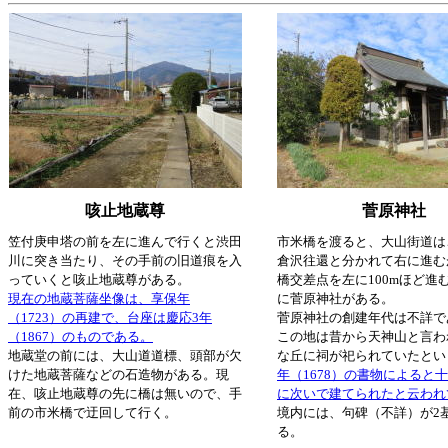
咳止地蔵尊
菅原神社
笠付庚申塔の前を左に進んで行くと渋田
市米橋を渡ると、大山街道は
川に突き当たり、その手前の旧道痕を入
倉沢往還と分かれて右に進む
っていくと咳止地蔵尊がある。
橋交差点を左に100mほど進
現在の地蔵菩薩坐像は、享保年
に菅原神社がある。
（1723）の再建で、台座は慶応3年
菅原神社の創建年代は不詳で
（1867）のものである。
この地は昔から天神山と言わ
地蔵堂の前には、大山道道標、頭部が欠
な丘に祠が祀られていたとい
けた地蔵菩薩などの石造物がある。現
年（1678）の書物によると
在、咳止地蔵尊の先に橋は無いので、手
に次いで建てられたと云われ
前の市米橋で迂回して行く。
境内には、句碑（不詳）が2
る。