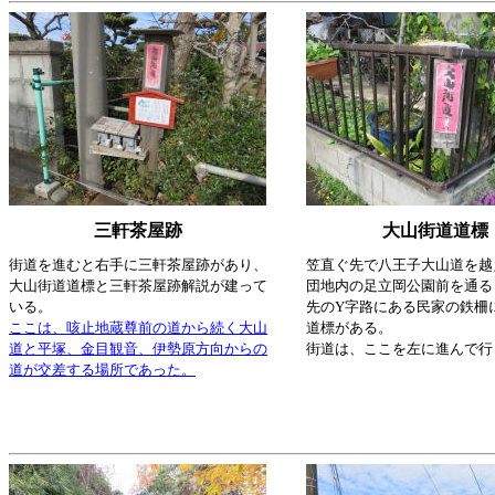
三軒茶屋跡
大山街道道標
街道を進むと右手に三軒茶屋跡があり、
笠直ぐ先で八王子大山道を越
大山街道道標と三軒茶屋跡解説が建って
団地内の足立岡公園前を通る
いる。
先のY字路にある民家の鉄柵
ここは、咳止地蔵尊前の道から続く大山
道標がある。
道と平塚、金目観音、伊勢原方向からの
街道は、ここを左に進んで行
道が交差する場所であった。