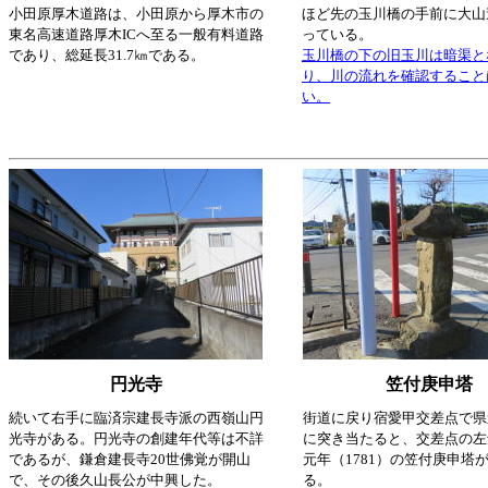
小田原厚木道路は、小田原から厚木市の
ほど先の玉川橋の手前に大山
東名高速道路厚木ICへ至る一般有料道路
っている。
であり、総延長31.7㎞である。
玉川橋の下の旧玉川は暗渠と
り、川の流れを確認すること
い。
円光寺
笠付庚申塔
続いて右手に臨済宗建長寺派の西嶺山円
街道に戻り宿愛甲交差点で県道
光寺がある。円光寺の創建年代等は不詳
に突き当たると、交差点の左
であるが、鎌倉建長寺20世佛覚が開山
元年（1781）の笠付庚申塔
で、その後久山長公が中興した。
る。