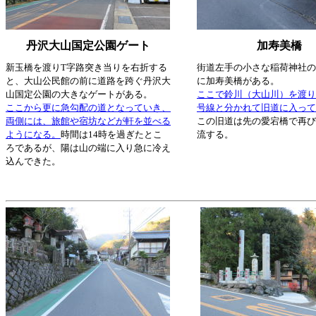
丹沢大山国定公園ゲート
加寿美橋
新玉橋を渡りT字路突き当りを右折する
街道左手の小さな稲荷神社の
と、大山公民館の前に道路を跨ぐ丹沢大
に加寿美橋がある。
山国定公園の大きなゲートがある。
ここで鈴川（大山川）を渡り、
ここから更に急勾配の道となっていき、
号線と分かれて旧道に入って
両側には、旅館や宿坊などが軒を並べる
この旧道は先の愛宕橋で再び
ようになる。
時間は14時を過ぎたとこ
流する。
ろであるが、陽は山の端に入り急に冷え
込んできた。