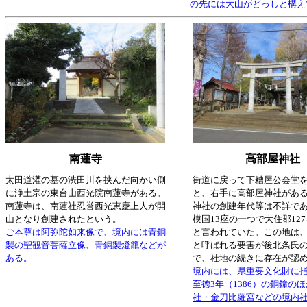
の先には大山がどっしと構え
南蓮寺
高部屋神社
太田道灌の墓の渋田川を挟んだ向かい側
街道に戻って下糟屋公会堂
に浄土宗の東台山西光院南蓮寺がある。
と、右手に高部屋神社があ
南蓮寺は、南蓮社忍誉西光恵慶上人が開
神社の創建年代等は不詳で
山となり創建されたという。
模国13座の一つで大住郡12
ご本尊は阿弥陀如来像で、境内には青銅
と言われていた。この地は
製の聖観音菩薩立像、青銅製燈籠などが
と呼ばれる要害が後北条氏
ある。
で、社地の続きに存在が認
境内には、県重要文化財に
至徳3年（1386）の銅鐘の
社・金刀比羅宮などの境内