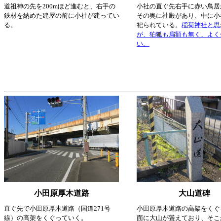
道祖神の先を200mほど進むと、右手の
小社の直ぐ先右手に赤い鳥居
鉄材を納めた建屋の前に小社が建ってい
その奥に社殿があり、中に小
る。
祀られている。
稲荷神社と思
が、狛狐も扁額も無く、よく
い。
小田原厚木道路
大山道碑
直ぐ先で小田原厚木道路（国道271号
小田原厚木道路の高架をくぐ
線）の高架をくぐっていく。
面に大山が聳えており、そこか