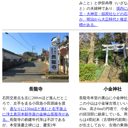
みこと）と伊弉冉尊（いざな
と）の夫婦神であり、
境内に
王・大神宮・稲荷社などの石
か、明治から大正時代と推定
標がある。
長龍寺
小金神社
石田交差点を左に200ｍほど進んだとこ
長龍寺本堂の裏山に小金神社
ろで、左手を走る小田急小田原線を渡
この小山は小金塚古墳といい
り、
道なりに150mほど進むと右手坂上
45m、高さ6mの円墳で、小
に浄土真宗本願寺派の金林山長龍寺があ
の頭頂部に鎮座している。周
る。
長龍寺の創建年代等は不詳である
らは4世紀末（古墳時代前期
が、本堂落慶之碑には、慶安2年
が出土しており、古墳の東側