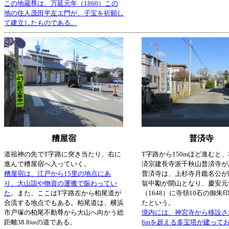
この地蔵尊は、万延元年（1860）この
地の住人茂田半左エ門が、子宝を祈願し
て建立したものである。
糟屋宿
普済寺
道祖神の先でT字路に突き当たり、右に
T字路から150mほど進むと
進んで糟屋宿へ入っていく。
済宗建長寺派千秋山普済寺が
糟屋宿は、江戸から15里の地点にあ
普済寺は、上杉寺月鑑名公が
り、大山詣や物資の運搬で賑わってい
翁中勵が開山となり、慶安元
た
。また、ここはT字路左から柏尾道が
（1648）に寺領10石の御朱
合流する地点でもある。柏尾道は、横浜
たという。
市戸塚の柏尾不動尊から大山へ向かう総
境内には、神宮寺から移設さ
距離38.8㎞の道である。
6mを超える多宝塔が建って