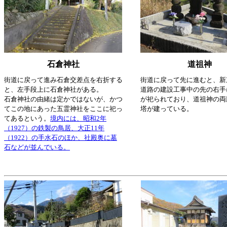
石倉神社
道祖神
街道に戻って進み石倉交差点を右折する
街道に戻って先に進むと、新
と、左手段上に石倉神社がある。
道路の建設工事中の先の右手
石倉神社の由緒は定かではないが、かつ
が祀られており、道祖神の両
てこの地にあった五霊神社をここに祀っ
塔が建っている。
てあるという。
境内には、昭和2年
（1927）の鉄製の鳥居、大正11年
（1922）の手水石のほか、社殿奥に墓
石などが並んでいる。