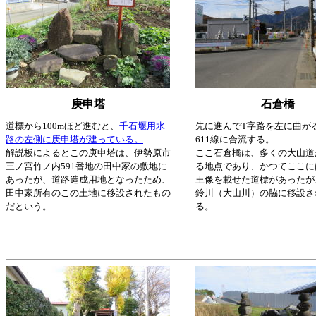
庚申塔
石倉橋
道標から100mほど進むと、
千石堰用水
先に進んでT字路を左に曲が
路の左側に庚申塔が建っている。
611線に合流する。
解説板によるとこの庚申塔は、伊勢原市
ここ石倉橋は、多くの大山道
三ノ宮竹ノ内591番地の田中家の敷地に
る地点であり、かつてここに
あったが、道路造成用地となったため、
王像を載せた道標があったが
田中家所有のこの土地に移設されたもの
鈴川（大山川）の脇に移設さ
だという。
る。