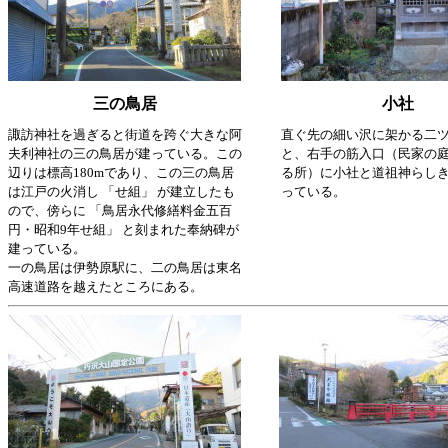
三の鳥居
小社
諏訪神社を過ぎると街道を跨ぐ大きな阿
直ぐ先の細い沢に架かる二
夫利神社の三の鳥居が建っている。この
と、右手の筋入口（民家の
辺りは標高180mであり、この三の鳥居
る所）に小社と道祖神らし
は江戸の火消し 「せ組」 が建立したも
っている。
ので、傍らに 「鳥居永代修繕料金五百
円・昭和9年せ組」 と刻まれた奉納碑が
建っている。
一の鳥居は伊勢原駅に、二の鳥居は東名
高速道路を越えたところにある。