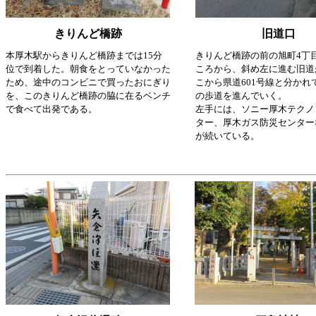
きりんど橋跡
旧道口
本厚木駅からきりんど橋跡までは15分
きりんど橋跡の前の旭町4丁
位で到着した。朝食をとっていなかった
ころから、斜め左に進む旧道
ため、途中のコンビニで買ったおにぎり
こから県道601号線と分かれ
を、このきりんど橋跡の脇に在るベンチ
の歩道を進んでいく。
で食べて出発である。
左手には、ソニー厚木テクノ
ター、厚木ガス防災センター
が続いている。