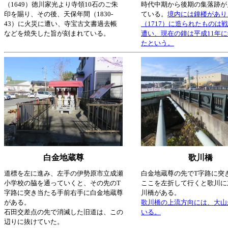
（1649）徳川家光より寺領10石のご朱
時代中期から後期の集落跡が
印を賜り、その後、天保年間（1830-
ている。
境内には鐘楼があり
43）に火災に遭い、寺宝古文書過去帳
（1717）に造られたものは
などを焼失した旨が刻まれている。
遭い、現在の鐘は平成11年
たという。
白金地蔵尊
歌川橋
道標を左に進み、左手の伊勢原市立成瀬
白金地蔵尊の先でT字路に突
小学校の脇を通っていくと、その先のT
ここを左折して行くと歌川に
字路に突き当たる手前右手に白金地蔵尊
川橋がある。
がある。
歌川橋の上流方向には、大山
石田交差点の先で消滅した旧道は、この
いる。
辺りに抜けていた。