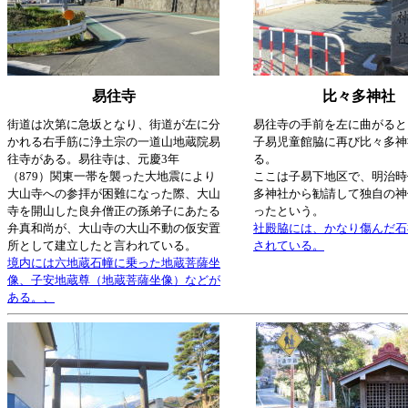
易往寺
比々多神社
街道は次第に急坂となり、街道が左に分
易往寺の手前を左に曲がると
かれる右手筋に浄土宗の一道山地蔵院易
子易児童館脇に再び比々多神
往寺がある。易往寺は、元慶3年
る。
（879）関東一帯を襲った大地震により
ここは子易下地区で、明治時
大山寺への参拝が困難になった際、大山
多神社から勧請して独自の神
寺を開山した良弁僧正の孫弟子にあたる
ったという。
弁真和尚が、大山寺の大山不動の仮安置
社殿脇には、かなり傷んだ石
所として建立したと言われている。
されている。
境内には六地蔵石幢に乗った地蔵菩薩坐
像、子安地蔵尊（地蔵菩薩坐像）などが
ある。、