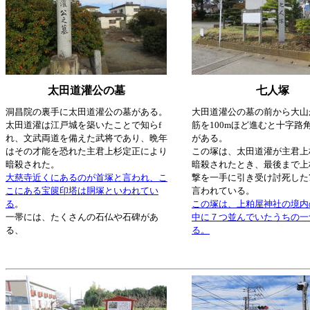
太田道灌公の墓
七人塚
洞昌院の裏手に太田道灌公の墓がある。
大田道灌公の墓の前から大山
太田道灌は江戸城を築いたことで知らf
筋を100mほど進むと十字路
れ、文武両道を備えた武将であり、晩年
がある。
はその才能を恐れた主君上杉定正により
この塚は、太田道灌が主君上
暗殺された。
暗殺されたとき、最後まで上
大慈寺近くにあるのが首塚と言われ、こ
撃を一手に引き受け討死した
こにある宝篋印塔は胴塚といわれてい
言われている。
る
。
この塚は、上粕屋神社の境内
一帯には、たくさんの石仏や石碑があ
中に７つ並んでいたうちの一
る、
る。