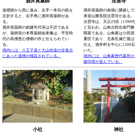
酒井寅薬師
法雲寺
道標跡から西に進み、左手一本目の筋を
酒井寅薬師の南側に隣接して
左折すると、右手奥に酒井寅薬師があ
来迎山勝長院法雲寺がある。
る。
法雲寺は、天正の頃（1590
酒井寅薬師の創建年代等は不詳である
と言われ、山角次郎右衛門勝
が、薬師堂の本尊薬師如来像は、平安時
開基である。山角家は小田原
代の高僧恵心僧都の作と伝えられてい
重臣であり、北条氏滅亡後は
る。
仕え、酒井村を中心に1200
境内には、八王子道と大山街道の交差点
いた。
にあった道標が移設されている。
境内には、山角家歴代墓所が
篋印塔が並んでいる。
小社
神社