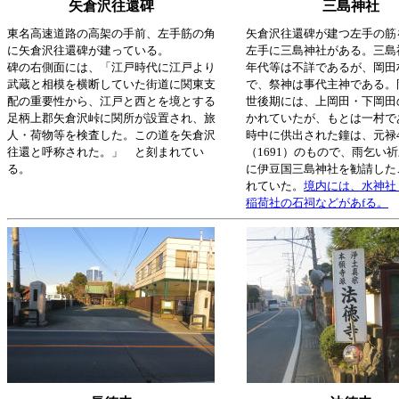
矢倉沢往還碑
三島神社
東名高速道路の高架の手前、左手筋の角
矢倉沢往還碑が建つ左手の筋
に矢倉沢往還碑が建っている。
左手に三島神社がある。三島
碑の右側面には、「江戸時代に江戸より
年代等は不詳であるが、岡田
武蔵と相模を横断していた街道に関東支
で、祭神は事代主神である。
配の重要性から、江戸と西とを境とする
世後期には、上岡田・下岡田
足柄上郡矢倉沢峠に関所が設置され、旅
かれていたが、もとは一村で
人・荷物等を検査した。この道を矢倉沢
時中に供出された鐘は、元禄
往還と呼称された。」 と刻まれてい
（1691）のもので、雨乞い
る。
に伊豆国三島神社を勧請した
れていた。
境内には、水神社
稲荷社の石祠などがあfる。