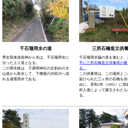
千石堰用水の道
三所石橋造立供
男女双体道祖神から先は、千石堰用水に
千石堰用水脇の道を進むと、
沿った上り道となる。
手に三所石橋造立供養塔が建
この用水路は、子易明神社の左斜めの大
る。
山道から取水して、下糟屋の渋田川へ流
この供養塔は、この場所とこ
れる灌漑用水である。
架けられた三ヶ所の石橋を供
めに、享和2年（1802）に
村人達によって建立されたも
る。