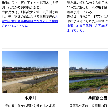
街道に戻って更に下ると六郷用水（丸子
調布橋の渡り詰めを六郷用水
川）に架かる調布橋がある。
50mほど進むと、六郷用水
六郷用水は、別名次大夫堀、丸子川と称
道標が建っている。
し、徳川家康の命により多摩川左岸の
六
道標は、安永6年（1777）
郷領を潤す農業用灌漑用水路として開削
中により建てられた庚申塔で
されたものである。
山道、右東目黒通、左西赤坂
まれている。
多摩川
兵庫島公園
二子の渡し跡から堤防を越えると多摩川
兵庫島公園は、多摩川の河