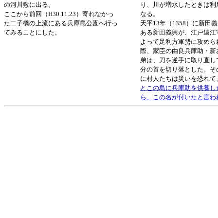
の河川敷に出る。
り、川が増水したときは利
ここから前回（H30.11.23）寄れなかっ
なる。
た二子橋の上流にある兵庫島公園へ行っ
天平13年（1358）に新田
てみることにした。
ある新田義興が、江戸遠江
よって足利方軍勢に攻めら
際、家臣の由良兵庫助・新
弟は、刀を逆手に取り直し
分の首を切り落とした。そ
に村人たちは災いを恐れて
とこの島に兵庫助を供養し
ら、この名が付いたと言わ