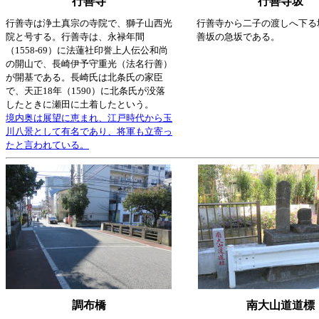
行善寺
行善寺坂
行善寺は浄土真宗の寺院で、獅子山西光
行善寺から二子の渡しへ下る
院と号する。行善寺は、永禄年間
善坂の急坂である。
（1558-69）に法蓮社印誉上人伝公和尚
の開山で、長崎伊予守重光（法名行善）
が開基である。長崎氏は北条氏の家臣
で、天正18年（1590）に北条氏が没落
したときに瀬田に土着したという。
境内奥は展望に恵まれ、江戸時代から玉
川八景として有名であり、将軍も立寄っ
たと言われている。
調布橋
南大山道道標