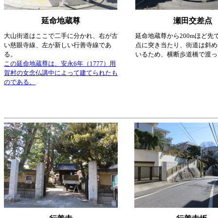
延命地蔵尊
瀬田交差点
大山街道はここで二手に分かれ、右が古
延命地蔵尊から200mほど先
い慈眼寺線、左が新しい行善寺線であ
点に突き当たり、街道は斜め
る。
いるため、横断歩道橋で渡っ
この延命地蔵尊は、安永6年（1777）用
賀村の女念仏講中によって建てられたも
のである。