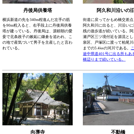
丹後局供養塔
阿久和川沿いの
横浜新道の先を340m程進んだ左手の筋
街道に戻ってかもめ橋交差点
を90m程入ると、右手段上に丹後局供養
阿久和川に出ると、川沿いに
塔が建っている。丹後局は、源頼朝の愛
残の遊歩道が続いている。阿
妾で北条政子の嫉妬に鎌倉を追われ、こ
瀬戸区三ツ境付近を源流とし
の地で産気づいて男子を主産したと言わ
泉区、戸塚区に渡って柏尾川
れている。
までの5.4㎞の河川である。
途中県道401号に出る所もあ
橋辺りまで続いている。
向導寺
不動橋