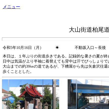
メニュー
大山街道柏尾
令和5年10月16日（月） ☀ 不動坂入口～長後
本日は、１年ぶりの街道歩きである。記録的な暑さの夏が終
日中は気温が上り半袖に着替えても背中は汗でびっしょりで
大山までの約39㎞の道であるが、下糟屋から先は矢倉沢往還
歩くこととした。