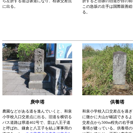
ら左折する道は坂道になり、桂坂交差点
折すると旧坂の旧道が目の前
に出る。
この急坂の左手は国際親善総
る。
庚申塔
供養塔
農園などがある道を進んでいくと、和泉
和泉小学校入口交差点を過ぎ
小学校入口交差点に出る。旧道を横切る
に微かに大山が確認できるよ
バス道路は県道402号で、昔は八王子道
交差点から500m程先の右手
と呼ばれ、鎌倉と八王子を結ぶ軍事用の
養塔が建っている。供養塔の