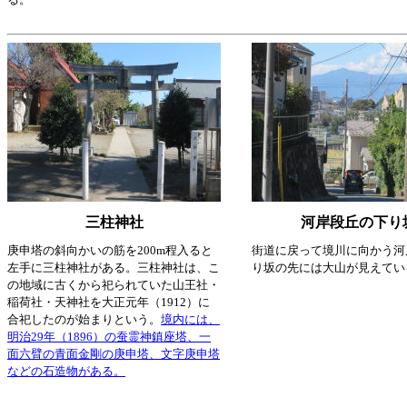
三柱神社
河岸段丘の下り
庚申塔の斜向かいの筋を200m程入ると
街道に戻って境川に向かう河
左手に三柱神社がある。三柱神社は、こ
り坂の先には大山が見えてい
の地域に古くから祀られていた山王社・
稲荷社・天神社を大正元年（1912）に
合祀したのが始まりという。
境内には、
明治29年（1896）の蚕霊神鎮座塔、一
面六臂の青面金剛の庚申塔、文字庚申塔
などの石造物がある。