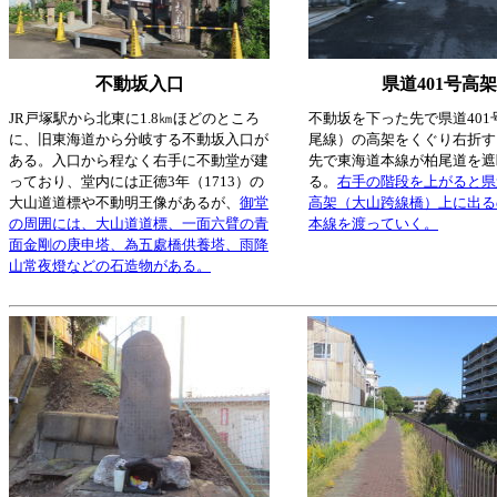
不動坂入口
県道401号高架
JR戸塚駅から北東に1.8㎞ほどのところ
不動坂を下った先で県道401
に、旧東海道から分岐する不動坂入口が
尾線）の高架をくぐり右折す
ある。入口から程なく右手に不動堂が建
先で東海道本線が柏尾道を遮
っており、堂内には正徳3年（1713）の
る。
右手の階段を上がると県道
大山道道標や不動明王像があるが、
御堂
高架（大山跨線橋）上に出る
の周囲には、大山道道標、一面六臂の青
本線を渡っていく。
面金剛の庚申塔、為五處橋供養塔、雨降
山常夜燈などの石造物がある。