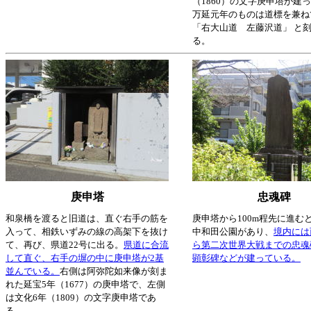
（1860）の文字庚申塔が建
万延元年のものは道標を兼ね
「右大山道 左藤沢道」 と
る。
庚申塔
忠魂碑
和泉橋を渡ると旧道は、直ぐ右手の筋を
庚申塔から100m程先に進む
入って、相鉄いずみの線の高架下を抜け
中和田公園があり、
境内には
て、再び、県道22号に出る。
県道に合流
ら第二次世界大戦までの忠魂
して直ぐ、右手の塀の中に庚申塔が2基
顕彰碑などが建っている。
並んでいる。
右側は阿弥陀如来像が刻ま
れた延宝5年（1677）の庚申塔で、左側
は文化6年（1809）の文字庚申塔であ
る。