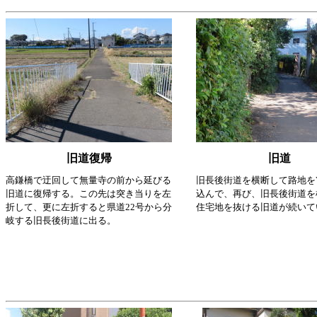
旧道復帰
旧道
高鎌橋で迂回して無量寺の前から延びる
旧長後街道を横断して路地を
旧道に復帰する。この先は突き当りを左
込んで、再び、旧長後街道を
折して、更に左折すると県道22号から分
住宅地を抜ける旧道が続いて
岐する旧長後街道に出る。