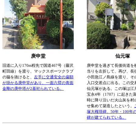
庚申堂
仙元塚
旧道に入り170m程先で国道467号（藤沢
庚申堂を過ぎて長後街道を
町田線）を渡り、マックスポーツクラブ
当りを左折して、再び、長
の脇を抜けると、
左手に交通安全の扁額
小田急江ノ島線を渡り、そ
が掛かる庚申堂があり、一面六臂の青面
入口交差点に出る。この交
金剛の庚申塔が2基祀られている。
仙元塚がある。この塚は江
宝永4年（1707）に起きた
時に降り注いだ火山灰を村
せ集めて築造したという。
塚大権現碑、50年・100年
碑が建てられている。