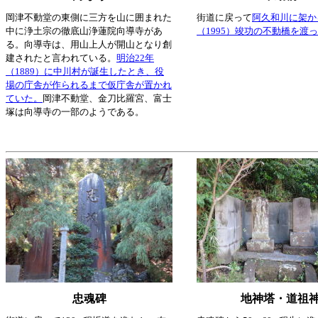
岡津不動堂の東側に三方を山に囲まれた
街道に戻って
阿久和川に架か
中に浄土宗の徹底山浄蓮院向導寺があ
（1995）竣功の不動橋を渡
る。向導寺は、用山上人が開山となり創
建されたと言われている。
明治22年
（1889）に中川村が誕生したとき、役
場の庁舎が作られるまで仮庁舎が置かれ
ていた。
岡津不動堂、金刀比羅宮、富士
塚は向導寺の一部のようである。
忠魂碑
地神塔・道祖