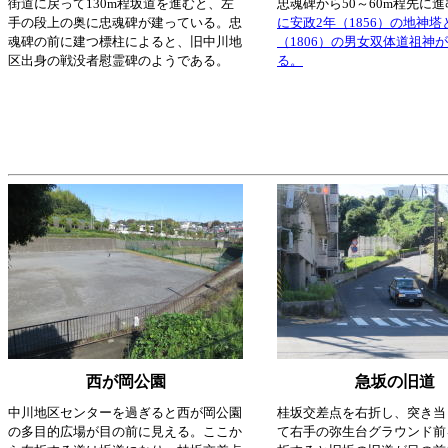
街道に戻って130m程坂道を進むと、左
忠魂碑から50～60m程先に
手の段上の奥に忠魂碑が建っている。忠
に安政2年（1856）の地神塔
魂碑の前に建つ標柱によると、旧中川地
（1806）の男女双体道祖神
区出身の戦没者慰霊碑のようである。
る。
西が岡公園
急坂の旧道
中川地区センターを過ぎると西が岡公園
桂坂交差点を右折し、突き当
の多目的広場が目の前に見える。ここか
て右手の弥生台グラウンド前