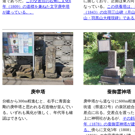
道であった。
この交差点の右角に文化6
に面しており、正面は東方向
年（1809）の道標を兼ねた文字庚申塔
なっている。
この供養塔は、
が建っている。。
（1843）の出羽三山碑（月
山・羽黒山大権現碑）である
庚申塔
蚕御霊神塔
分岐から300m程進むと、右手に青面金
庚申塔から道なりに600m程
剛の庚申塔と思われる石造物が並んでい
街道（県道22号）の泉区総
る。いずれも風化が激しく、年代等も確
差点に出る。交差点を渡った
認はできない。
上に神明社があるが、
その斜
年（1878）の蚕御霊神塔が
る。
傍らに文化5年（1808