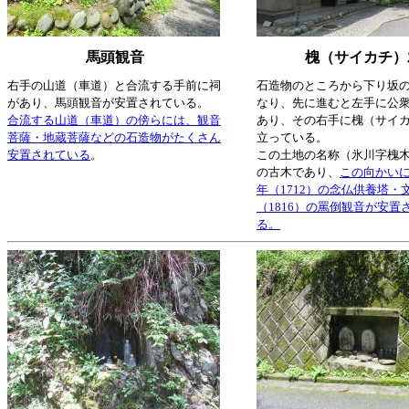
馬頭観音
槐（サイカチ）
右手の山道（車道）と合流する手前に祠
石造物のところから下り坂
があり、馬頭観音が安置されている。
なり、先に進むと左手に公
合流する山道（車道）の傍らには、観音
あり、その右手に槐（サイ
菩薩・地蔵菩薩などの石造物がたくさん
立っている。
安置されている
。
この土地の名称（氷川字槐
の古木であり、
この向かいに
年（1712）の念仏供養塔・文
（1816）の罵倒観音が安置
る。