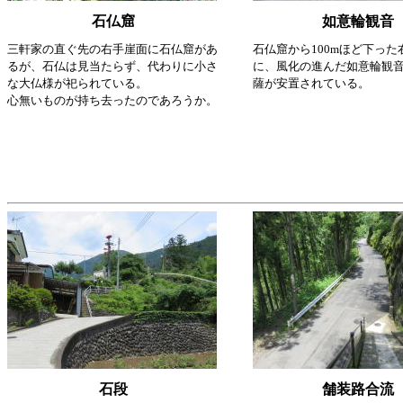
石仏窟
如意輪観音
三軒家の直ぐ先の右手崖面に石仏窟があ
石仏窟から100mほど下った
るが、石仏は見当たらず、代わりに小さ
に、風化の進んだ如意輪観
な大仏様が祀られている。
薩が安置されている。
心無いものが持ち去ったのであろうか。
石段
舗装路合流