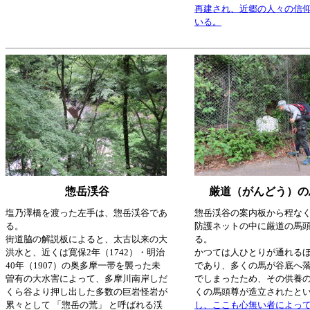
再建され、近郷の人々の信
いる。
惣岳渓谷
厳道（がんどう）の
塩乃澤橋を渡った左手は、惣岳渓谷であ
惣岳渓谷の案内板から程な
る。
防護ネットの中に厳道の馬
街道脇の解説板によると、太古以来の大
る。
洪水と、近くは寛保2年（1742）・明治
かつては人ひとりが通れる
40年（1907）の奥多摩一帯を襲った未
であり、多くの馬が谷底へ
曽有の大水害によって、多摩川南岸しだ
でしまったため、その供養
くら谷より押し出した多数の巨岩怪岩が
くの馬頭尊が造立されたと
累々として 「惣岳の荒」 と呼ばれる渓
し、ここも心無い者によっ