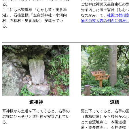
る。
ご祭神は神武天皇御東征の
ここにも木製道標 「むかし道・奥多摩
先案内した塩土翁神（しお
湖」、石柱道標 「左白髭神社・小河内
なのかみ）で、
社殿は都指
村、右桧村・奥多摩駅」 が建ってい
物の白髪大岩の側面に鎮座
る。
道祖神
道標
耳神様から土道を下ってくると、右手の
更に下ってくると、右手の国
岩窪にひっそりと道祖神が安置されてい
（青梅街道）から枝分かれ
る。
との合流地点に、木製道標 
道・奥多摩湖」、石柱道標 