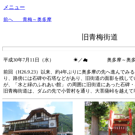
メニュー
前へ 青梅～奥多摩
旧青梅街道 
平成30年7月11日（水） ☀／☁ 奥多摩～奥多摩
前回（H26.9.23）以来、約4年ぶりに奥多摩の先へ進ん
り、路傍には石碑や石塔などがあり、旧街道の面影を残して
が、「水と緑のふれあい館」 の周囲に旧街道にあった石碑
旧青梅街道は、ダムの先で小菅村を通り、大菩薩峠を越えて