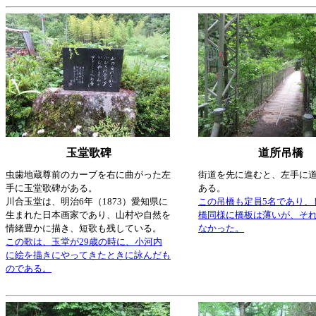
玉堂歌碑
道所吊橋
虫歯地蔵尊前のカーブを右に曲がった左
街道を先に進むと、左手に
手に玉堂歌碑がある。
ある。
川合玉堂は、明治6年（1873）愛知県に
この吊橋も定員5名であり、
生まれた日本画家であり、山村や自然を
橋同様に橋板は薄いが、そ
情緒豊かに描き、短歌も残している。
なかった。
この歌は、玉堂が29歳の時に、小河内
に絵を描きにやってきたときに詠んだも
のである。