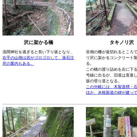
沢に架かる橋
タキノリ沢
浅間神社を過ぎると長い下り坂となり、
谷側の柵が途切れるところ
右手の山側は岩がゴロゴロして、落石注
リ沢に架かるコンクリート
意の案内もある。
る。
この橋の渡り詰めを左に下る
号線に出るが、旧道は直進
坂の登り道となる。
この分岐には、木製道標・
ほか、水根新道の碑が建っ