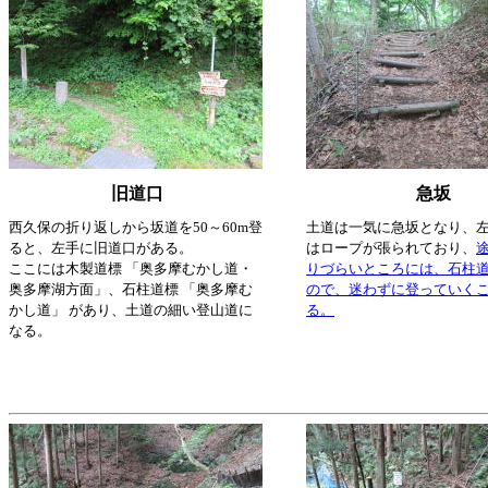
旧道口
急坂
西久保の折り返しから坂道を50～60m登
土道は一気に急坂となり、
ると、左手に旧道口がある。
はロープが張られており、
ここには木製道標 「奥多摩むかし道・
りづらいところには、石柱
奥多摩湖方面」、石柱道標 「奥多摩む
ので、迷わずに登っていく
かし道」 があり、土道の細い登山道に
る。
なる。