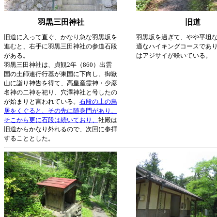
羽黒三田神社
旧道
旧道に入って直ぐ、かなり急な羽黒坂を
羽黒坂を過ぎて、やや平坦
進むと、右手に羽黒三田神社の参道石段
適なハイキングコースであ
がある。
はアジサイが咲いている。
羽黒三田神社は、貞観2年（860）出雲
国の土師連行行基が東国に下向し、御嶽
山に詣り神告を得て、高皇産霊神・少彦
名神の二神を祀り、穴澤神社と号したの
が始まりと言われている。
石段の上の鳥
居をくぐると、その先に随身門があり、
そこから更に石段は続いており、
社殿は
旧道からかなり外れるので、次回に参拝
することとした。