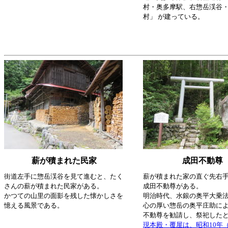
村・奥多摩駅、右惣岳渓谷
村」 が建っている。
薪が積まれた民家
成田不動尊
街道左手に惣岳渓谷を見て進むと、たく
薪が積まれた家の直ぐ先右
さんの薪が積まれた民家がある。
成田不動尊がある。
かつての山里の面影を残した懐かしさを
明治時代、水銀の奥平大乗
憶える風景である。
心の厚い惣岳の奥平庄助に
不動尊を勧請し、祭祀した
現本殿・覆屋は、昭和10年（