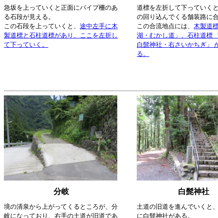
急坂を上っていくと正面にパイプ柵のあ
道標を左折して下っていく
る石段が見える。
の回り込んでくる舗装路に
この石段を上っていくと、
途中左手に木
この合流地点には、
木製道標
製道標と石柱道標があり、ここを左折し
湖・むかし道」、石柱道標 
て下っていく。
白髭神社・右さいかちぎ」 
る。
分岐
白髭神社
境の清泉から上がってくるところが、分
土道の旧道を進んでいくと
岐になっており、右手の土道が旧道であ
に白髭神社がある。