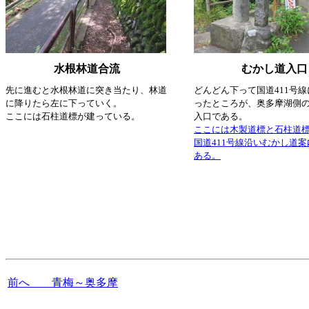
水根林道合流
むかし道入口
先に進むと水根林道に突き当たり、林道
どんどん下って国道411号
に降りたら左に下っていく。
ったところが、奥多摩湖側
ここには石柱道標が建っている。
入口である。
ここには木製道標と石柱道
国道411号線沿いむかし道
ある。
前へ 青梅～奥多摩