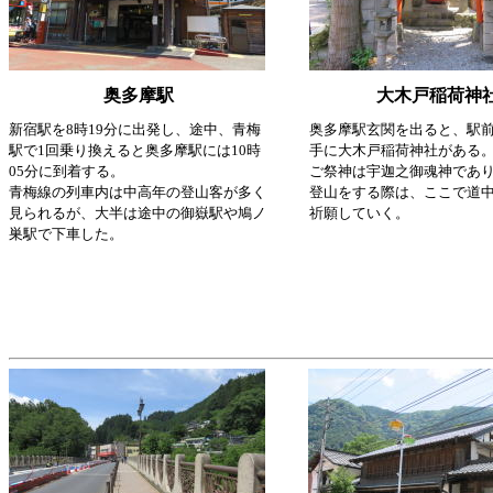
奥多摩駅
大木戸稲荷神
新宿駅を8時19分に出発し、途中、青梅
奥多摩駅玄関を出ると、駅
駅で1回乗り換えると奥多摩駅には10時
手に大木戸稲荷神社がある
05分に到着する。
ご祭神は宇迦之御魂神であ
青梅線の列車内は中高年の登山客が多く
登山をする際は、ここで道
見られるが、大半は途中の御嶽駅や鳩ノ
祈願していく。
巣駅で下車した。