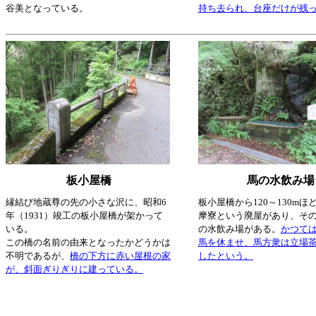
谷美となっている。
持ち去られ、台座だけが残
板小屋橋
馬の水飲み場
縁結び地蔵尊の先の小さな沢に、昭和6
板小屋橋から120～130mほ
年（1931）竣工の板小屋橋が架かって
摩寮という廃屋があり、そ
いる。
の水飲み場がある。
かつて
この橋の名前の由来となったかどうかは
馬を休ませ、馬方衆は立場
不明であるが、
橋の下方に赤い屋根の家
したという。
が、斜面ぎりぎりに建っている。