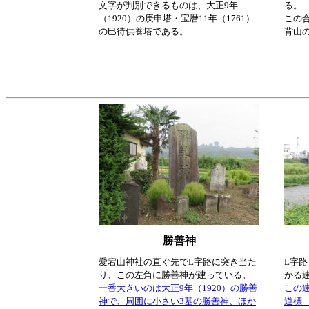
文字が判別できるものは、大正9年
る。
（1920）の庚申塔・宝暦11年（1761）
この
の巳待供養塔である。
背山
勝善神
愛宕山神社の直ぐ先でL字路に突き当た
L字
り、この左角に勝善神が建っている。
かる
一番大きいのは大正9年（1920）の勝善
この連
神で、周囲に小さい3基の勝善神、ほか
道標 