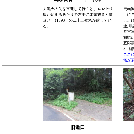
大黒天の先を直進して行くと、やや上り
馬頭
坂が始まるあたりの左手に馬頭観音と寛
上に
政5年（1793）の二十三夜塔が建ってい
ここは
る。
連川
都宮軍
激戦
五郎
れ退
ここ
塔が
旧道口