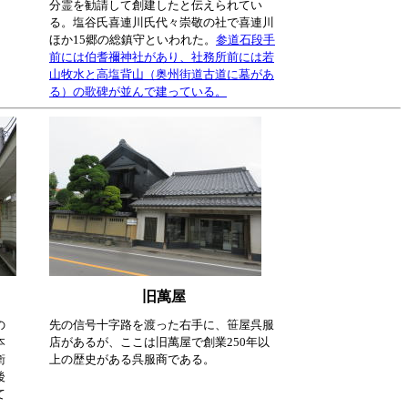
分霊を勧請して創建したと伝えられてい
る。塩谷氏喜連川氏代々崇敬の社で喜連川
ほか15郷の総鎮守といわれた。
参道石段手
前には伯耆禰神社があり、社務所前には若
山牧水と高塩背山（奥州街道古道に墓があ
る）の歌碑が並んで建っている。
旧萬屋
の
先の信号十字路を渡った右手に、笹屋呉服
本
店があるが、ここは旧萬屋で創業250年以
衛
上の歴史がある呉服商である。
後
て