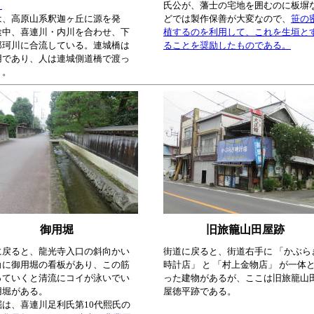
。
氏公が、藩士の宅地を囲むのに板塀
は、高原山系釈迦ヶ丘に源を発
どでは製作保善が大変なので、
笹の
途中、喜連川・内川を合わせ、下
植するのを利用して、これを生垣と
那珂川に合流している。連城橋は
ることを奨励したものである。
用であり、人は連城側道橋で渡っ
く。
御用堀
旧旅籠山田屋跡
に戻ると、龍光寺入口の斜向かい
街道に戻ると、街道右手に 「かぶら
角に御用堀の看板があり、この筋
時計店」 と 「村上金物店」 が一体
っていくと清流にコイが泳いでい
った建物があるが、ここは旧旅籠山
用堀がある。
屋徳平跡である。
掘は、喜連川足利氏第10代熙氏の