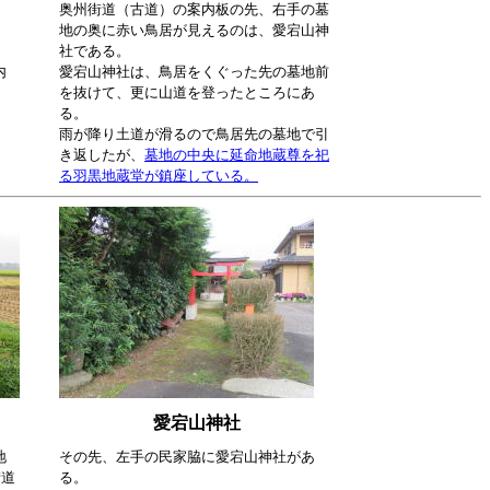
、
奥州街道（古道）の案内板の先、右手の墓
地の奥に赤い鳥居が見えるのは、愛宕山神
社である。
内
愛宕山神社は、鳥居をくぐった先の墓地前
を抜けて、更に山道を登ったところにあ
る。
雨が降り土道が滑るので鳥居先の墓地で引
き返したが、
墓地の中央に延命地蔵尊を祀
る羽黒地蔵堂が鎮座している。
愛宕山神社
地
その先、左手の民家脇に愛宕山神社があ
街道
る。