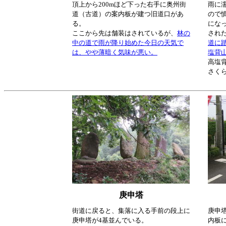
頂上から200mほど下った右手に奥州街
雨に
道（古道）の案内板が建つ旧道口があ
ので
る。
にな
ここから先は舗装はされているが、
林の
され
中の道で雨が降り始めた今日の天気で
道に
は、やや薄暗く気味が悪い。
塩背
高塩
さく
庚申塔
街道に戻ると、集落に入る手前の段上に
庚申
庚申塔が4基並んでいる。
内板