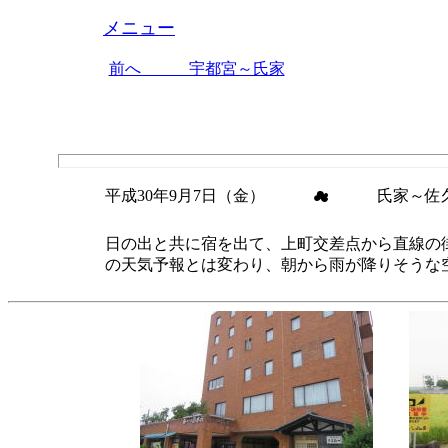
メニュー
前へ 宇都宮～氏家
平成30年9月7日（金） ☁ 氏家～佐
日の出と共に宿を出て、上町交差点から直線の
の天気予報とは変わり、朝から雨が降りそうな