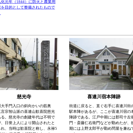
弘化元年（1844）に防火と農業用
保を目的として整備されたもので
。
慈光寺
喜連川宿本陣跡
川大手門入口の斜向かいの筋奥
街道に戻ると、直ぐ右手に喜連川街
真言宗智山派の喜連山歓喜院慈光
駅本陣があるが、ここが喜連川宿の
ある。慈光寺の創建年代は不明で
陣跡である。江戸中期には郡司十左
が、日誉上人により開山されたと
門・斎藤仁右衛門などが勤めたが、
られ、当時は歓喜院と称し、永禄5
期には上野太郎平が勤め問屋を兼ね