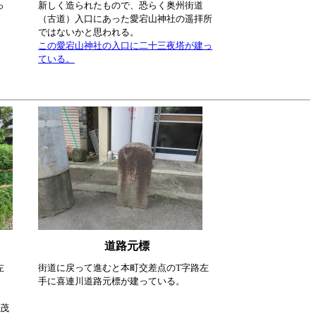
っ
新しく造られたもので、恐らく奥州街道
（古道）入口にあった愛宕山神社の遥拝所
ではないかと思われる。
この愛宕山神社の入口に二十三夜塔が建っ
ている。
道路元標
左
街道に戻って進むと本町交差点のT字路左
、
手に喜連川道路元標が建っている。
主茂