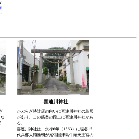
な
密
す
喜連川神社
ぎ
かぶらぎ時計店の向いに喜連川神社の鳥居
とな
があり、この筋奥の段上に喜連川神社があ
田
る。
喜連川神社は、永禄6年（1563）に塩谷15
代兵部大輔惟朝が尾張国津島牛頭天王宮の