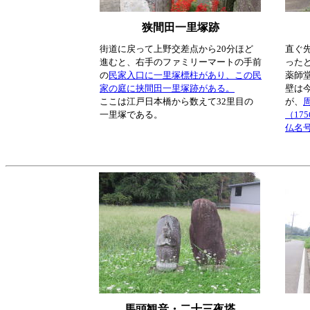
狭間田一里塚跡
街道に戻って上野交差点から20分ほど
直ぐ先
進むと、右手のファミリーマートの手前
った
の
民家入口に一里塚標柱があり、この民
薬師
家の庭に挟間田一里塚跡がある。
壁は
ここは江戸日本橋から数えて32里目の
が、
一里塚である。
（17
仏名
馬頭観音・二十三夜塔