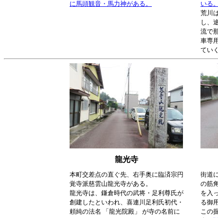
に馬頭観音・馬力神がある。
いる
荒川
し、
流で
車専
てい
龍光寺
本町交差点の直ぐ先、右手奥に臨済宗円
街道
覚寺派慈雲山龍光寺がある。
の筋
龍光寺は、鎌倉時代の武将・足利尊氏が
を入
創建したといわれ、喜連川足利氏初代・
る御
頼純の法名 「龍光院殿」 が寺の名前に
この