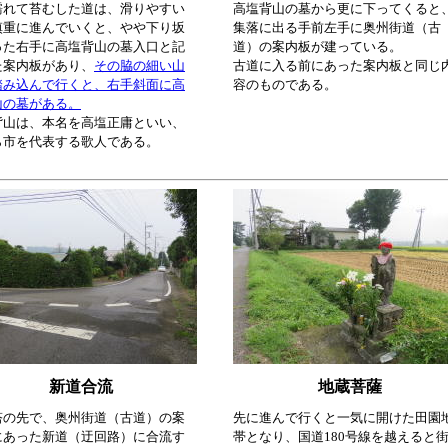
濡れて苔むした道は、滑りやすい
高塩背山の墓から更に下ってくると
慎重に進んでいくと、やや下り坂
集落に出る手前左手に奥州街道（古
った右手に高塩背山の墓入口と記
道）の案内板が建っている。
た案内板があり、
その脇の細い山
古道に入る前にあった案内板と同じ
踏み込んで行くと、右手斜面に高
容のものである。
山の墓がある。
背山は、本名を高塩正庸といい、
ら市を代表する歌人である。
新道合流
地蔵菩薩
塔の先で、奥州街道（古道）の案
先に進んで行くと一気に開けた田園
にあった新道（迂回路）に合流す
帯となり、国道180号線を越えると