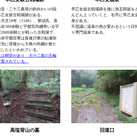
観音・二十三夜塔の斜向かいの段
早乙女坂古戦場跡を後に弥五郎坂を
早乙女坂古戦場跡がある。
んどん上っていくと、右手に早乙女
天文18年（1549）、那須氏、喜
泉がある。
塩谷500余騎と宇都宮尚綱率いる宇
不思議に温泉の色が変わるという日
2000余騎とが戦った古戦場で、
り専門温泉である。
の末宇都宮軍は喜連川軍の鮎瀬弥
実光に背後から大将の尚綱が射た
散したといわれている。
には鞘堂があり、大小二基の五輪
安置されている。
高塩背山の墓
旧道口