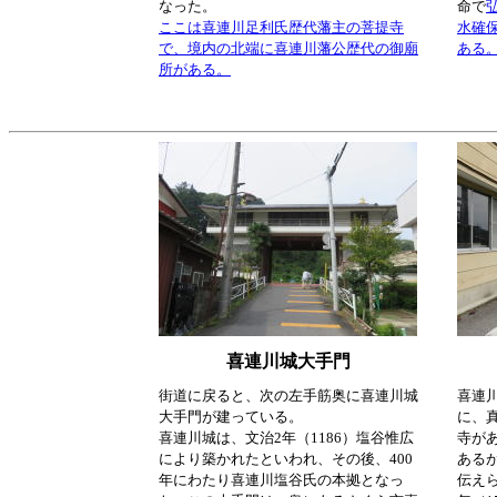
なった。
命で
ここは喜連川足利氏歴代藩主の菩提寺
水確
で、境内の北端に喜連川藩公歴代の御廟
ある
所がある。
喜連川城大手門
街道に戻ると、次の左手筋奥に喜連川城
喜連
大手門が建っている。
に、
喜連川城は、文治2年（1186）塩谷惟広
寺が
により築かれたといわれ、その後、400
ある
年にわたり喜連川塩谷氏の本拠となっ
伝え