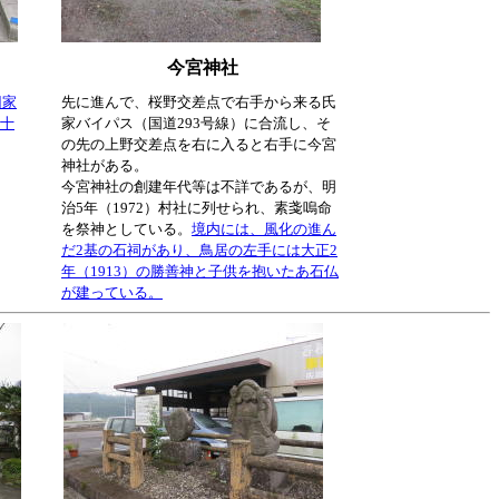
今宮神社
旧家
先に進んで、桜野交差点で右手から来る氏
と十
家バイパス（国道293号線）に合流し、そ
の先の上野交差点を右に入ると右手に今宮
神社がある。
今宮神社の創建年代等は不詳であるが、明
治5年（1972）村社に列せられ、素戔嗚命
を祭神としている。
境内には、風化の進ん
だ2基の石祠があり、鳥居の左手には大正2
年（1913）の勝善神と子供を抱いたあ石仏
が建っている。