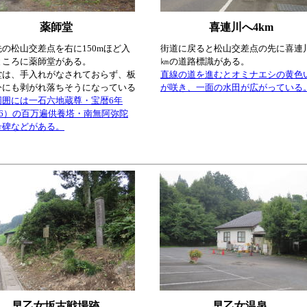
薬師堂
喜連川へ4km
の松山交差点を右に150mほど入
街道に戻ると松山交差点の先に喜連
ところに薬師堂がある。
㎞の道路標識がある。
堂は、手入れがなされておらず、板
直線の道を進むとオミナエシの黄色
今にも剥がれ落ちそうになっている
が咲き、一面の水田が広がっている
周囲には一石六地蔵尊・宝暦6年
56）の百万遍供養塔・南無阿弥陀
号碑などがある。
早乙女坂古戦場跡
早乙女温泉