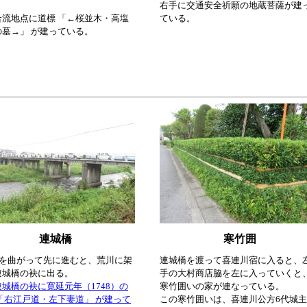
右手に交通安全祈願の地蔵菩薩が建
合流地点に道標 「←桜並木・高塩
ている。
の墓→」 が建っている。
連城橋
寒竹囲
路を曲がって先に進むと、荒川に架
連城橋を渡って喜連川宿に入ると、
連城橋の袂に出る。
手の大村商店脇を左に入っていくと
城橋の袂に寛延元年（1748）の
寒竹囲いの家が連なっている。
「右江戸道・左下妻道」 が建って
この寒竹囲いは、喜連川公方6代城