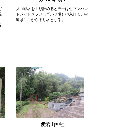
ど
弥五郎坂を上り詰めると左手はセブンハン
温
ドレッドクラブ（ゴルフ場）の入口で、街
道はここから下り坂となる。
帰
愛宕山神社