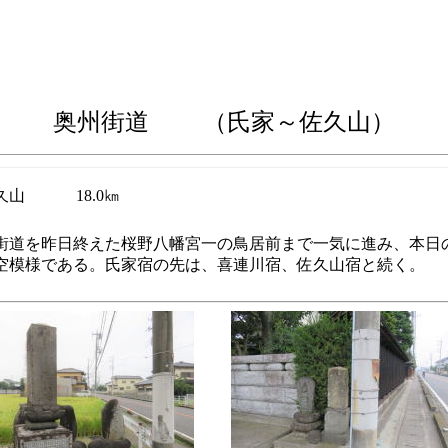
奥州街道 （氏家～佐久山
）
久山
18.0㎞
街道を昨日終えた桜野八幡宮一の鳥居前まで一気に進み、本日
空模様である。氏家宿の先は、喜連川宿、佐久山宿と続く。