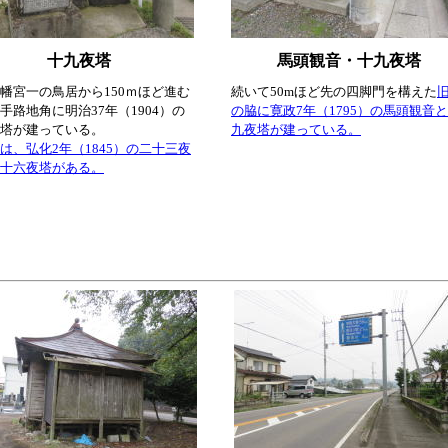
十九夜塔
馬頭観音・十九夜塔
幡宮一の鳥居から150ｍほど進む
続いて50mほど先の四脚門を構えた
手路地角に明治37年（1904）の
の脇に寛政7年（1795）の馬頭観音
塔が建っている。
九夜塔が建っている。
は、弘化2年（1845）の二十三夜
十六夜塔がある。