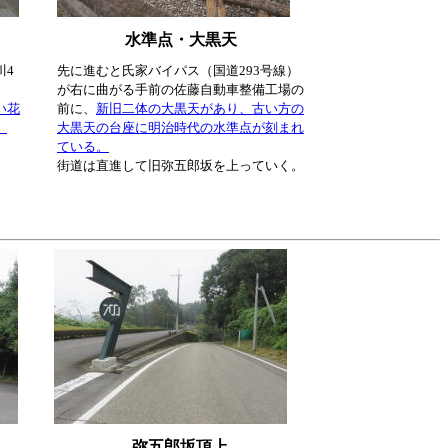
水準点・大黒天
川4
先に進むと氏家バイパス（国道293号線）
が右に曲がる手前の佐藤自動車整備工場の
い花
前に、
新旧二体の大黒天があり、古い方の
。
大黒天の台座に明治時代の水準点が刻まれ
ている。
街道は直進して旧弥五郎坂を上っていく。
弥五郎坂頂上