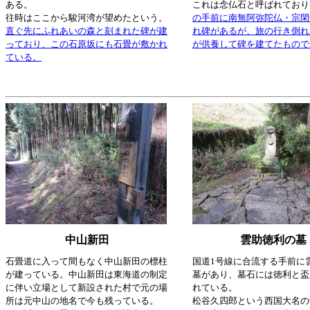
ある。
これは念仏石と呼ばれており
往時はここから駿河湾が望めたという。
の手前に南無阿弥陀仏・宗閑
直ぐ先にふれあいの森と刻まれた碑が建
れ碑があるが、旅の行き倒れ
っており、この石原坂にも石畳が敷かれ
が供養して碑を建てたもので
ている。
中山新田
雲助徳利の墓
石畳道に入って間もなく中山新田の標柱
国道1号線に合流する手前に
が建っている。中山新田は東海道の制定
墓があり、墓石には徳利と盃
に伴い立場として新設された村で元の場
れている。
所は元中山の地名で今も残っている。
松谷久四郎という西国大名の