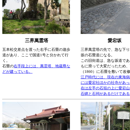
三界萬霊塔
愛宕坂
五本松交差点を渡った右手に石畳の遊歩
三界萬霊塔の先で、急な下り
道があり、ここで国道1号と分かれて行
坂の石畳道になる。
く。
この旧街道は、急な坂道であ
石畳の
右手段上には、萬霊塔、地蔵尊な
もに滑って大変だったため、
どが建っている。
（1860）に石畳を敷いて改
江戸時代には、現在の東海病
には愛宕社ほかの社寺があっ
在は左手の石垣の上に愛宕山
石碑と石祠があるだけである