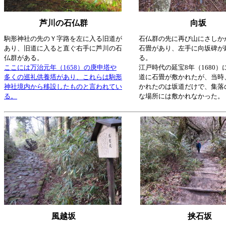
芦川の石仏群
向坂
駒形神社の先のＹ字路を左に入る旧道が
石仏群の先に再び山にさしか
あり、旧道に入ると直ぐ右手に芦川の石
石畳があり、左手に向坂碑が
仏群がある。
る。
ここには万治元年（1658）の庚申塔や
江戸時代の延宝8年（1680）
多くの巡礼供養塔があり、これらは駒形
道に石畳が敷かれたが、当時
神社境内から移設したものと言われてい
かれたのは坂道だけで、集落
る。
な場所には敷かれなかった。
風越坂
挟石坂