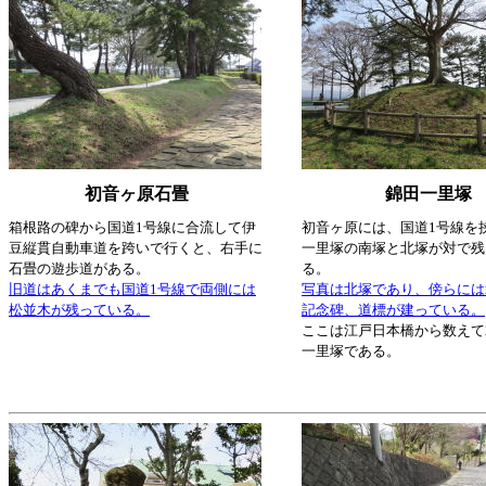
初音ヶ原石畳
錦田一里塚
箱根路の碑から国道1号線に合流して伊
初音ヶ原には、国道1号線を
豆縦貫自動車道を跨いで行くと、右手に
一里塚の南塚と北塚が対で残
石畳の遊歩道がある。
る。
旧道はあくまでも国道1号線で両側には
写真は北塚であり、傍らには
松並木が残っている。
記念碑、道標が建っている。
ここは江戸日本橋から数えて
一里塚である。