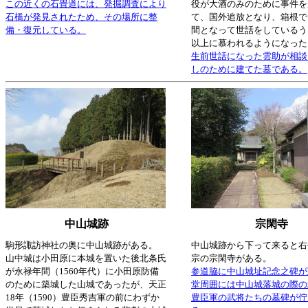
この近くの石畳道には、発掘調査により
役が大酒のみのために事件を
石橋が発見されたため、その場所に整
て、国外追放となり、箱根で
備・復元している。
間となって世話をしているう
以上に慕われるようになった
生前世話になった雲助が相談
しのために建てた墓である。
中山城跡
宗閑寺
駒形諏訪神社の奥に中山城跡がある。
中山城跡から下って来ると右
山中城は小田原に本城を置いた後北条氏
宗の宗閑寺がある。
が永禄年間（1560年代）に小田原防備
参道脇に中山城址記念之碑が
のために築城した山城であったが、天正
堂周囲には中山城落城の際の
18年（1590）豊臣秀吉軍の前にわずか
豊臣軍の武将たちの墓碑が佇