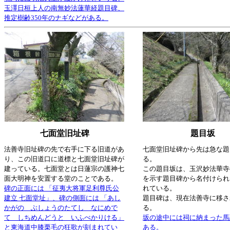
玉澤日桓上人の南無妙法蓮華経題目碑、
推定樹齢350年のナギなどがある。
七面堂旧址碑
題目坂
法善寺旧址碑の先で右手に下る旧道があ
七面堂旧址碑から先は急な題
り、この旧道口に道標と七面堂旧址碑が
る。
建っている。七面堂とは日蓮宗の護神七
この題目坂は、玉沢妙法華寺
面大明神を安置する堂のことである。
を示す題目碑から名付けられ
碑の正面には 「征夷大将軍足利尊氏公
れている。
建立 七面堂址」、碑の側面には 「あし
題目碑は、現在法善寺に移さ
かがの ぶしょうのたてし なにめで
る。
て しちめんどうと いふべかりける」
坂の途中には祠に納まった馬
と東海道中膝栗毛の狂歌が刻まれてい
ある。