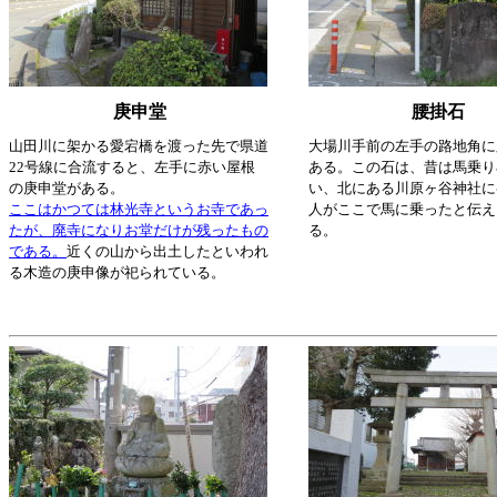
庚申堂
腰掛石
山田川に架かる愛宕橋を渡った先で県道
大場川手前の左手の路地角に
22号線に合流すると、左手に赤い屋根
ある。この石は、昔は馬乗り
の庚申堂がある。
い、北にある川原ヶ谷神社に
ここはかつては林光寺というお寺であっ
人がここで馬に乗ったと伝え
たが、廃寺になりお堂だけが残ったもの
る。
である。
近くの山から出土したといわれ
る木造の庚申像が祀られている。