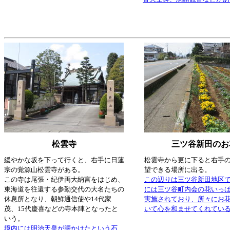
松雲寺
三ツ谷新田のお
緩やかな坂を下って行くと、右手に日蓮
松雲寺から更に下ると右手
宗の覚源山松雲寺がある。
望できる場所に出る。
この寺は尾張・紀伊両大納言をはじめ、
この辺りは三ツ谷新田地区で
東海道を往還する参勤交代の大名たちの
には三ツ谷町内会の花いっ
休息所となり、朝鮮通信使や14代家
実施されており、所々にお
茂、15代慶喜などの寺本陣となったと
いて心を和ませてくれてい
いう。
境内には明治天皇が腰かけたという石、