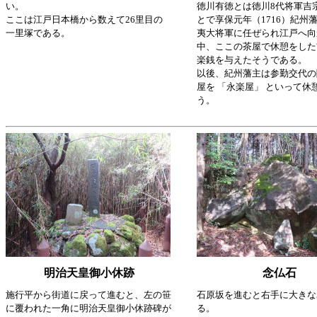
い。
徳川有徳とは徳川8代将軍吉
ここは江戸日本橋から数えて26里目の
とで享保元年（1716）紀州
一里塚である。
夷大将軍に任ぜられ江戸へ向
中、ここの茶屋で休憩をした
楽銭を与えたそうである。
以後、紀州藩主は参勤交代の
屋を 「永楽屋」 といって休
う。
明治天皇御小休跡
念仏石
施行平から街道に戻って進むと、左の笹
石原坂を進むと右手に大きな
に覆われた一角に明治天皇御小休跡碑が
る。