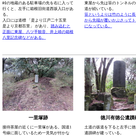
峠の地蔵のある駐車場の先を右に入って
東屋から先は笹のトンネルの
行くと、左手に箱根旧街道西坂入口があ
道が続いている。
る。
笹というよりは竹のように長
入口には道標 「是より江戸二十五里
から先端が覆いかぶさってト
是より京都百里」 があり、
踏み込むと
になっている。
正面に東屋、八ツ手観音、井上靖の箱根
八里記念碑などがある。
一里塚跡
徳川有徳公遺蹟
接待茶屋の近くに一里塚がある。国道1
土道の坂道を下ると左手に徳
号線に面しているため一見気が付かな
遺蹟碑が建っている。