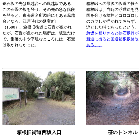
釜石坂の先は風越台への風越坂である。
箱根峠への最後の坂道の挟石
この石畳の坂を登り、その先の急な階段
箱根峠は、当時の浮世絵を見
を登ると、東海道名所図絵にもある風越
国を分ける標柱とゴロゴロし
台となる。江戸時代の延宝8年
のカヤしか描かれておらず、
（1680）、箱根旧街道に石畳が敷かれ
涼とした峠であったという。
たが、石畳が敷かれた場所は、坂道だけ
急坂を登りきると挟石坂碑が
で、集落の中や平坦なところには、石畳
新道に出ると国道箱根坂路改
は敷かれなかった。
ある。。
箱根旧街道西坂入口
笹のトンネル