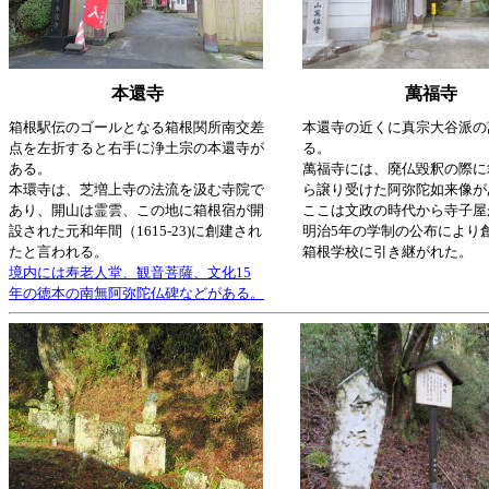
本還寺
萬福寺
箱根駅伝のゴールとなる箱根関所南交差
本還寺の近くに真宗大谷派の
点を左折すると右手に浄土宗の本還寺が
る。
ある。
萬福寺には、廃仏毀釈の際に
本環寺は、芝増上寺の法流を汲む寺院で
ら譲り受けた阿弥陀如来像が
あり、開山は霊雲、この地に箱根宿が開
ここは文政の時代から寺子屋
設された元和年間（1615-23)に創建され
明治5年の学制の公布により
たと言われる。
箱根学校に引き継がれた。
境内には寿老人堂、観音菩薩、文化15
年の徳本の南無阿弥陀仏碑などがある。