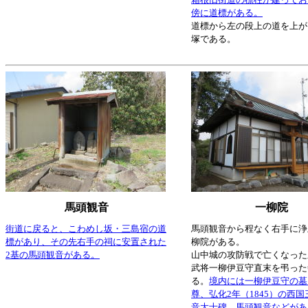
傍に道標がある。
道標から左の段上の道を上が
塚である。
馬頭観音
一柳院
街道に戻ると、こわめし坂・三島宿の道
馬頭観音から程なく右手に浄
標があり、その先右手の祠に安置された
柳院がある。
2基の馬頭観音がある。
山中城の攻防戦で亡くなった
武将一柳伊豆守直末を弔った
る。
境内には一柳伊豆守の墓
尊、弘化2年（1845）の西
音大士碑、馬頭観音などがあ