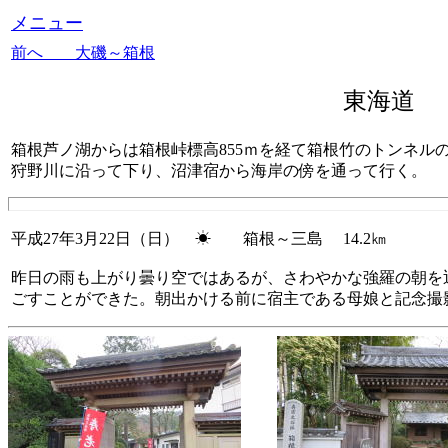
メニュー
前へ 大磯～箱根
東海道
箱根芦ノ湖からは箱根峠標高855ｍを経て箱根竹のトンネル
狩野川に沿って下り、沼津宿から海岸の傍を通って行く。
平成27年3月22日（日） ☀ 箱根～三島 14.2㎞
昨日の雨も上がり曇り空ではあるが、さわやかな強羅の朝を
ごすことができた。朝出かける前に宿主である母娘と記念撮