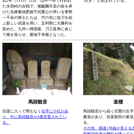
武2年（1335）12月、山中一帯で行われ
白き」 と刻まれている。
た水呑峠の合戦で、後醍醐天皇の命を承
けた先鋒菊池肥後守武重公の率いる軍勢
一千余の将士たちは、竹の先に短刀を結
ぶ新しい武器を用い、足利勢に大勝利を
収めた。九州へ帰国後、刀工延寿に命じ
て槍を造らせ、菊地千本槍となった。
馬頭観音
道標
旧道に入って間もなく
右手に小社があ
馬頭観音から続く石畳の左手
り、中に馬頭観音が4基安置されてい
農道があり、笹原新田の家並
る。
る。
その先、国道1号線が見える
箱根旧街道の標柱が建ってお