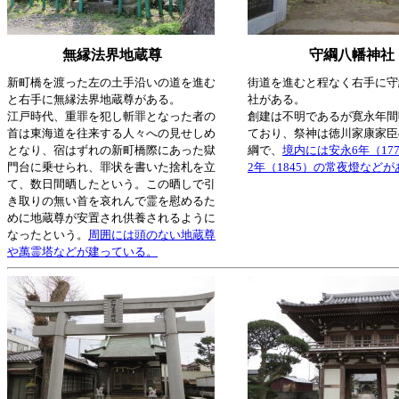
無縁法界地蔵尊
守綱八幡神社
新町橋を渡った左の土手沿いの道を進む
街道を進むと程なく右手に守
と右手に無縁法界地蔵尊がある。
社がある。
江戸時代、重罪を犯し斬罪となった者の
創建は不明であるが寛永年間
首は東海道を往来する人々への見せしめ
ており、祭神は徳川家康家臣
となり、宿はずれの新町橋際にあった獄
綱で、
境内には安永6年（17
門台に乗せられ、罪状を書いた捨札を立
2年（1845）の常夜燈などが
て、数日間晒したという。この晒しで引
き取りの無い首を哀れんで霊を慰めるた
めに地蔵尊が安置され供養されるように
なったという。
周囲には頭のない地蔵尊
や萬霊塔などが建っている。