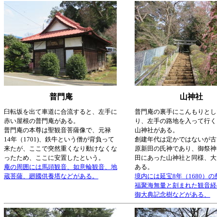
普門庵
山神社
臼転坂を出て車道に合流すると、左手に
普門庵の裏手にこんもりとし
赤い屋根の普門庵がある。
り、左手の路地を入って行く
普門庵の本尊は聖観音菩薩像で、元禄
山神社がある。
14年（1701)、鉄牛という僧が背負って
創建年代は定かではないが古
来たが、ここで突然重くなり動けなくな
原新田の氏神であり、御祭神
ったため、ここに安置したという。
田にあった山神社と同様、大
庵の周囲には馬頭観音、如意輪観音、地
ある。
蔵菩薩、廻國供養塔などがある。
境内には延宝8年（1680）
福聚海無量と刻まれた観音経
御大典記念樹などがある、