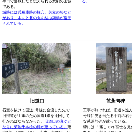
半日で落城したと伝えられる悲劇の山城
る。
である。
城跡には兵糧庫跡の柱穴、矢立の杉など
があり、本丸と北の丸を結ぶ架橋が復元
されている。
旧道口
芭蕉句碑
石畳を抜けて国道1号線に合流した先で
工事が無ければ、旧道を進ん
旧街道が工事のため国道1線を迂回して
号線に突き当たる手前の右
行かねばならなかった。
旧道口の直ぐと
な芭蕉句碑が建っている。
なりに菊池千本槍の碑が建っている。
建
碑には 「霧しぐれ 富士を見