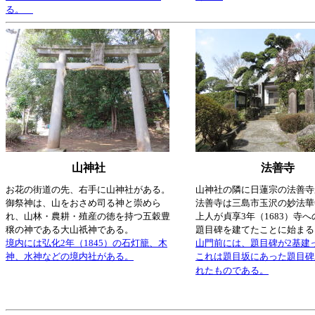
る。
山神社
法善寺
お花の街道の先、右手に山神社がある。
山神社の隣に日蓮宗の法善寺
御祭神は、山をおさめ司る神と崇めら
法善寺は三島市玉沢の妙法華
れ、山林・農耕・殖産の徳を持つ五穀豊
上人が貞享3年（1683）寺
穣の神である大山祇神である。
題目碑を建てたことに始まる
境内には弘化2年（1845）の石灯籠、木
山門前には、題目碑が2基建
神、水神などの境内社がある。
これは題目坂にあった題目碑
れたものである。