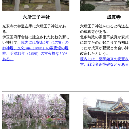
六所王子神社
成真寺
光安寺の参道左手に六所王子神社があ
六所王子神社を出ると街道左
る。
の成真寺がある。
伊豆国府庁舎跡に建立された比較的新し
北条時政の家臣平成真が安貞元年
い神社で、
境内には安永5年（1776）の
に建てたのが起こりで当初は
御神燈、文化3年（1806）の常夜燈の燈
ったが成真が親鸞と出会い浄
柱、明治31年（1898）の常夜燈などが
改宗したという。
ある。
境内には、薬師如来の安置さ
堂、戦没者追悼碑などがある