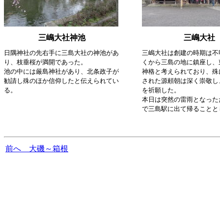
三嶋大社神池
三嶋大社
日隅神社の先右手に三島大社の神池があ
三嶋大社は創建の時期は不
り、枝垂桜が満開であった。
くから三島の地に鎮座し、
池の中には厳島神社があり、北条政子が
神格と考えられており、殊
勧請し殊のほか信仰したと伝えられてい
された源頼朝は深く崇敬し
る。
を祈願した。
本日は突然の雷雨となった
で三島駅に出て帰ることと
前へ 大磯～箱根