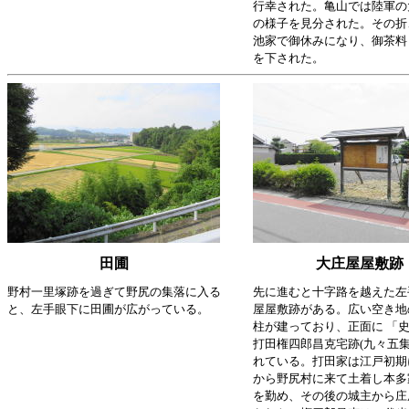
行幸された。亀山では陸軍の
の様子を見分された。その折
池家で御休みになり、御茶料
を下された。
田圃
大庄屋屋敷跡
野村一里塚跡を過ぎて野尻の集落に入る
先に進むと十字路を越えた左
と、左手眼下に田圃が広がっている。
屋屋敷跡がある。広い空き地
柱が建っており、正面に 「史
打田権四郎昌克宅跡(九々五集
れている。
打田家は江戸初期
から野尻村に来て土着し本多
を勤め、その後の城主から庄