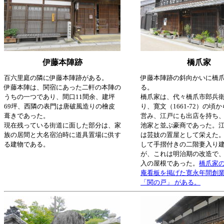
伊藤本陣跡
橋爪家
百六里庭の隣に伊藤本陣跡がある。
伊藤本陣跡の斜向かいに橋
伊藤本陣は、関宿にあった二軒の本陣の
る。
うちの一つであり、間口11間余、建坪
橋爪家は、代々橋爪市郎兵
69坪、西隣の表門は唐破風造りの檜皮
り、寛文（1661-72）の頃
葺きであった。
営み、江戸にも出店を持ち
現在残っている街道に面した部分は、家
池家と並ぶ豪商であった。
族の居間と大名宿泊時に道具置場に供す
は芸妓の置屋として栄えた
る建物である。
して手摺付きの二階妻入り
が、これは明治期の改造で
入の屋根であった。
橋爪家
庵看板を掲げた寛永年間創
「関の戸」 がある。