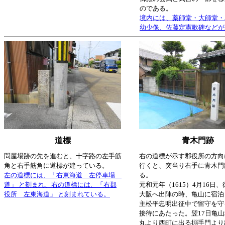
のである。
境内には、薬師堂・大師堂・
幼少像、佐藤定憲歌碑などが
道標
青木門跡
問屋場跡の先を進むと、十字路の左手筋
右の道標が示す郡役所の方向
角と右手筋角に道標が建っている。
行くと、突当り右手に青木門
左の道標には、「右東海道 左停車場
る。
道」 と刻まれ、右の道標には、「右郡
元和元年（1615）4月16日
役所 左東海道」 と刻まれている。
大阪へ出陣の時、亀山に宿泊
主松平忠明出征中で留守を守
接待にあたった。翌17日亀
丸より西町に出る搦手門より