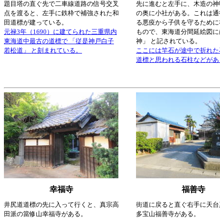
題目塔の直ぐ先で二車線道路の信号交叉
先に進むと左手に、木造の神
点を渡ると、左手に鉄枠で補強された和
の奥に小社がある。これは通
田道標が建っている。
る悪疫から子供を守るために
元禄3年（1690）に建てられた三重県内
もので、東海道分間延絵図に
東海道中最古の道標で 「従是神戸白子
神」 と記されている。
若松道」 と刻まれている。
ここには竿石が途中で折れた
道標と思われる石柱などがあ
幸福寺
福善寺
井尻道道標の先に入って行くと、真宗高
街道に戻ると直ぐ右手に天台
田派の當修山幸福寺がある。
多宝山福善寺がある。