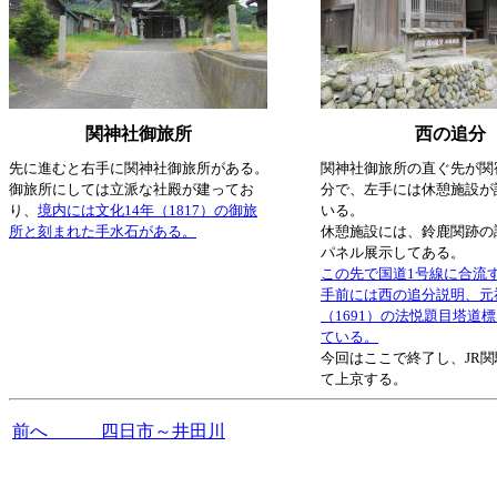
関神社御旅所
西の追分
先に進むと右手に関神社御旅所がある。
関神社御旅所の直ぐ先が関
御旅所にしては立派な社殿が建ってお
分で、左手には休憩施設が
り、
境内には文化14年（1817）の御旅
いる。
所と刻まれた手水石がある。
休憩施設には、鈴鹿関跡の
パネル展示してある。
この先で国道1号線に合流
手前には西の追分説明、元
（1691）の法悦題目塔道
ている。
今回はここで終了し、JR
て上京する。
前へ 四日市～井田川