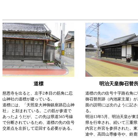
道標
明治天皇御召替
慈恩寺を出ると、左手2本目の筋角に忍
道標の先の信号十字路右角に
山神社の道標が建っている。
御召替所跡（内池家主屋）が
道標には、「天照皇大神御鎮座跡忍山神
面の説明には次のように記さ
社」 と刻まれている。この筋が参道で
る。
あったようだが、この先は県道565号線
明治13年5月、明治天皇が東
で分断されているため、道標の先の信号
県を行幸され、続いて三重県
交差点を左折して迂回する必要がある。
内宮と外宮を参拝された。東
途中、高田山専修寺や、鈴鹿