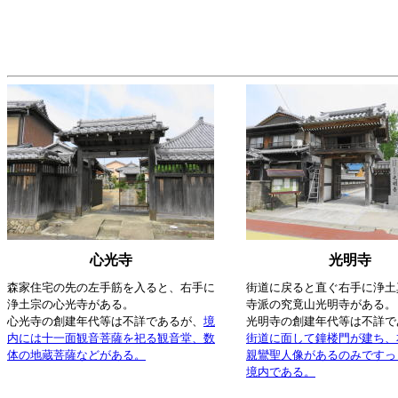
心光寺
光明寺
森家住宅の先の左手筋を入ると、右手に
街道に戻ると直ぐ右手に浄土
浄土宗の心光寺がある。
寺派の究竟山光明寺がある。
心光寺の創建年代等は不詳であるが、
境
光明寺の創建年代等は不詳で
内には十一面観音菩薩を祀る観音堂、数
街道に面して鐘楼門が建ち、
体の地蔵菩薩などがある。
親鸞聖人像があるのみですっ
境内である。