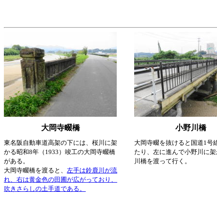
大岡寺畷橋
小野川橋
東名阪自動車道高架の下には、桜川に架
大岡寺畷を抜けると国道1号
かる昭和8年（1933）竣工の大岡寺畷橋
たり、左に進んで小野川に架
がある。
川橋を渡って行く。
大岡寺畷橋を渡ると、
左手は鈴鹿川が流
れ、右は黄金色の田圃が広がっており、
吹きさらしの土手道である。