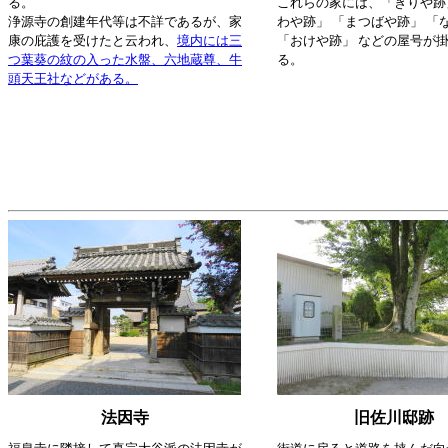
る。
これらの家には、「きりや跡
浄源寺の創建年代等は不詳であるが、家
わや跡」 「まつばや跡」 「
康の庇護を受けたと云われ、
境内には三
「おけや跡」 などの屋号が
つ葉葵の紋の入った水盤、六地蔵尊、牛
る。
頭天王社などがある。
法因寺
旧佐川邸跡