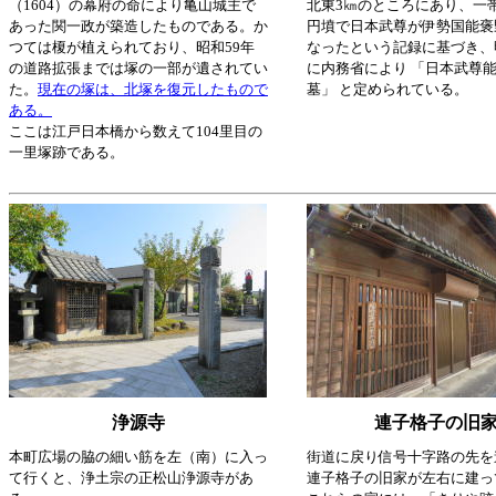
（1604）の幕府の命により亀山城主で
北東3㎞のところにあり、一
あった関一政が築造したものである。か
円墳で日本武尊が伊勢国能褒
つては榎が植えられており、昭和59年
なったという記録に基づき、
の道路拡張までは塚の一部が遺されてい
に内務省により 「日本武尊
た。
現在の塚は、北塚を復元したもので
墓」 と定められている。
ある。
ここは江戸日本橋から数えて104里目の
一里塚跡である。
浄源寺
連子格子の旧
本町広場の脇の細い筋を左（南）に入っ
街道に戻り信号十字路の先を
て行くと、浄土宗の正松山浄源寺があ
連子格子の旧家が左右に建っ