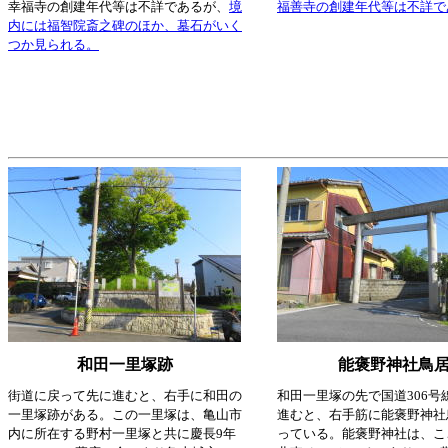
幸福寺の創建年代等は不詳であるが、
境
福善寺の創建年代等は不詳で
内には福智院斎之碑のほか、墓石がいく
つか見られる。
和田一里塚跡
能褒野神社鳥
街道に戻って先に進むと、右手に和田の
和田一里塚の先で国道306号
一里塚跡がある。この一里塚は、亀山市
進むと、右手筋に能褒野神社
内に所在する野村一里塚と共に慶長9年
っている。能褒野神社は、こ