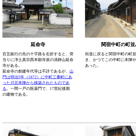
延命寺
関宿中町の町並
百五銀行の先の十字路を右折すると、突
街道に戻ると関宿中町の町
当りに浄土真宗西本願寺派の清静山延命
き、かつてこの中町に本陣
寺がある。
あった。
延命寺の創建年代等は不詳であるが、
山
門は明治5年（1872）に中町三番町にあ
った川北本陣から移築されたものであ
る
。一間一戸の医薬門で、17世紀後期
の建物である。