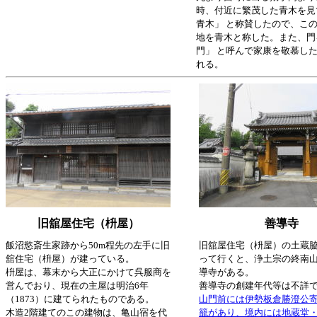
時、付近に繁茂した青木を見
青木」 と称賛したので、こ
地を青木と称した。また、門
門」 と呼んで家康を敬慕し
れる。
旧舘屋住宅（枡屋）
善導寺
飯沼慾斎生家跡から50m程先の左手に旧
旧舘屋住宅（枡屋）の土蔵
舘住宅（枡屋）が建っている。
って行くと、浄土宗の終南
枡屋は、幕末から大正にかけて呉服商を
導寺がある。
営んでおり、現在の主屋は明治6年
善導寺の創建年代等は不詳
（1873）に建てられたものである。
山門前には伊勢板倉勝澄公
木造2階建てのこの建物は、亀山宿を代
籠があり、境内には地蔵堂