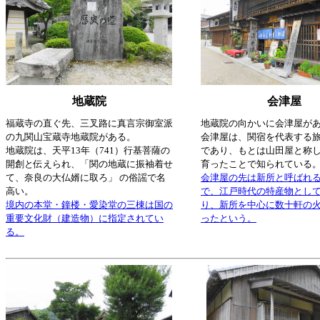
地蔵院
会津屋
福蔵寺の直ぐ先、三叉路に真言宗御室派
地蔵院の向かいに会津屋が
の九関山宝蔵寺地蔵院がある。
会津屋は、関宿を代表する
地蔵院は、天平13年（741）行基菩薩の
であり、もとは山田屋と称
開創と伝えられ、「関の地蔵に振袖着せ
育ったことで知られている
て、奈良の大仏婿に取ろ」 の俗謡で名
会津屋の先は新所と呼ばれ
高い。
で、江戸時代の特産物とし
境内の本堂・鐘楼・愛染堂の三棟は国の
り、新所を中心に数十軒の
重要文化財（建造物）に指定されてい
ったという。
る。