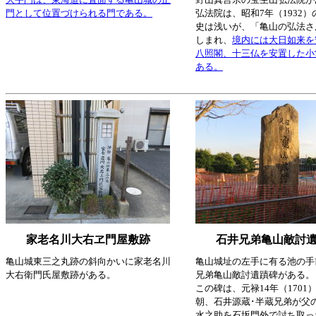
門として位置づけられる門である。
弘法院は、昭和7年（1932
史は浅いが、「亀山の弘法さ
しまれ、
境内には大日如来を
八照閣、十三仏を安置した小
ある。
家老名川大右ヱ門屋敷跡
石井兄弟亀山敵討
亀山城東三之丸跡の斜向かいに家老名川
亀山城址の左手に有る池の手
大右衛門氏屋敷跡がある。
兄弟亀山敵討遺蹟碑がある。
この碑は、元禄14年（1701
朝、石井源蔵･半蔵兄弟が父
水之助を石坂門外で討ち取っ