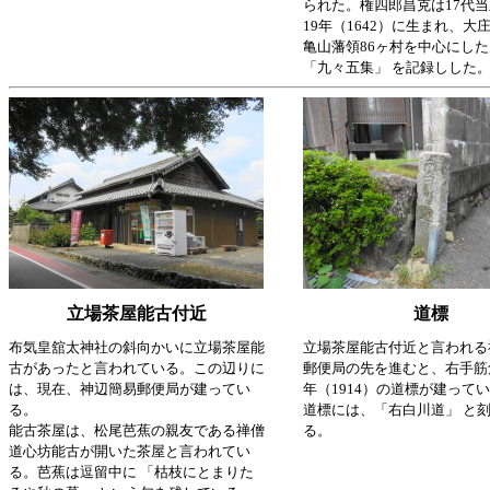
られた。権四郎昌克は17代
19年（1642）に生まれ、大
亀山藩領86ヶ村
を中心にした
「九々五集」
を記録しした
立場茶屋能古付近
道標
布気皇舘太神社の斜向かいに立場茶屋能
立場茶屋能古付近と言われる
古があったと言われている。この辺りに
郵便局の先を進むと、右手筋
は、現在、神辺簡易郵便局が建ってい
年（1914）の道標が建って
る。
道標には、「右白川道」 と
能古茶屋は、松尾芭蕉の親友である禅僧
る。
道心坊能古が開いた茶屋と言われてい
る。芭蕉は逗留中に 「枯枝にとまりた