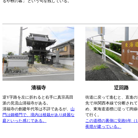
るや秋の暮」 という句を残している。
清福寺
迂回路
逆Y字路を左に折れると右手に真宗高田
街道に戻って進むと、直進の
派の見流山清福寺がある。
先でJR関西本線で分断され
清福寺の創建年代等は不詳であるが、
山
め、東海道道標に従って跨線
門は鐘楼門で、境内は植栽があり綺麗な
て行く。
庭といった感じである。
この道標の裏側に安政6年（1
夜燈が建っている。