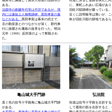
福泉寺に隣接して真宗大谷派の法因寺が
街道に戻ると道路を挟んだ向
ある。
に、東町ふれあい広場があり
法因寺の創建年代等は不詳であるが、境
旧佐川邸跡碑が建っている。
内には蓮如上人御舊跡碑、黒田孝富の墓
近くに説明板等は無いが、こ
などがある。
黒田孝富は幕末の武士で、
体が旧佐川邸の跡地であるら
京の勤皇派とのつながりが深く、郡代奉
行に抜擢され藩政の改革を行った。明治
元年（1868）反対派のよって斬殺され
た。
亀山城大手門跡
弘法院
直ぐ先の信号十字路角に亀山城大手門跡
街道は信号十字路を左折する
がある。
して最初の筋を右折すると、
大手門は、東海道に直面する亀山城の正
野山真言宗の宝生山弘法院が