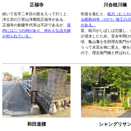
正福寺
川合椋川橋
続いて右手二本目の筋を入って行くと、
街道を進むと、
椋川（むくが
浄土宗の三世山浄業院正福寺がある。
る昭和48年（1973）竣工の
正福寺の創建年代等は不詳であるが、
境
がある。
内には二つの祠があり、何れも弘法大師
昔、椋川がしばしば氾濫し、
が祀られている。
が浸水したため、安永年間(1624
頃、亀山藩士生田理左衛門が
うって水流を南に変え、橋を
ので、理左衛門橋と呼ばれた
和田道標
シャングリサ