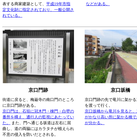
表する商家建築として、
平成19年市指
などがある。
定文化財に指定されており、一般公開さ
れている。
京口門跡
京口坂橋
街道に戻ると、梅巌寺の南口門のところ
京口門跡の先で竜川に架かる
に京口門跡がある。
を渡って行く。
京口門は、石垣に冠木門・棟門・白壁の
京口坂橋から竜川を見ると、
番所を構え、通行人の監視にあたってい
がかなり高い所に架かる橋で
た。
また、門へ通じる坂道は左右に屈
が分かる。
曲し、道の両脇にはカラタチが植えられ
不意の侵入を防いだとされる。