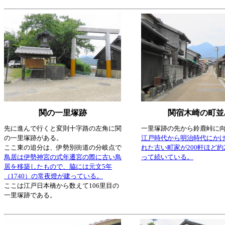
関の一里塚跡
関宿木崎の町並
先に進んで行くと変則十字路の左角に関
一里塚跡の先から鈴鹿峠に
の一里塚跡がある。
江戸時代から明治時代にか
ここ東の追分は、伊勢別街道の分岐点で
れた古い町家が200軒ほど約
鳥居は伊勢神宮の式年遷宮の際に古い鳥
って続いている。
居を移築したもので、脇には元文5年
（1740）の常夜燈が建っている。
ここは江戸日本橋から数えて106里目の
一里塚跡である。