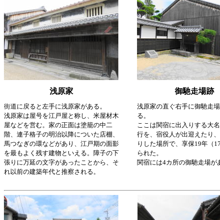
浅原家
御馳走場跡
街道に戻ると左手に浅原家がある。
浅原家の直ぐ右手に御馳走場
浅原家は屋号を江戸屋と称し、米屋材木
る。
屋などを営む。家の正面は塗籠の中二
ここは関宿に出入りする大名
階、連子格子の明治以降についた店棚、
行を、宿役人が出迎えたり、
馬つなぎの環などがあり、江戸期の面影
りした場所で、享保19年（17
を最もよく残す建物といえる。障子の下
られた。
張りに万延の文字があったことから、そ
関宿には4カ所の御馳走場が
れ以前の建築年代と推察される。