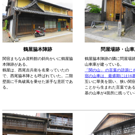
鶴屋脇本陣跡
問屋場跡・山車
関宿まちなみ資料館の斜向かいに鶴屋脇
鶴屋脇本陣跡の隣に問屋場
本陣跡がある。
山車庫が建っている。
鶴屋は、西尾吉兵衛を名乗っていたの
「関の山」 の言葉の語源に
で、西尾脇本陣とも呼ばれていた。二階
宿の山車は、最盛期には16
壁面に千鳥破風を乗せた派手な意匠であ
互いに華美を競い、狭い関
る。
ことから生まれた言葉である
基の山車が4箇所に残ってい