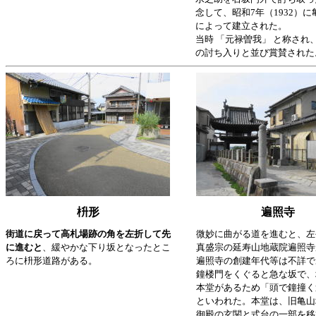
念して、昭和7年（1932）
によって建立された。
当時 「元禄曽我」 と称され
の討ち入りと並び賞賛された
枡形
遍照寺
街道に戻って高札場跡の角を左折して先
微妙に曲がる道を進むと、左
に進むと
、緩やかな下り坂となったとこ
真盛宗の延寿山地蔵院遍照寺
ろに枡形道路がある。
遍照寺の創建年代等は不詳で
鐘楼門をくぐると急な坂で、
本堂があるため「頭で鐘撞く
といわれた。本堂は、旧亀山
御殿の玄関と式台の一部を移