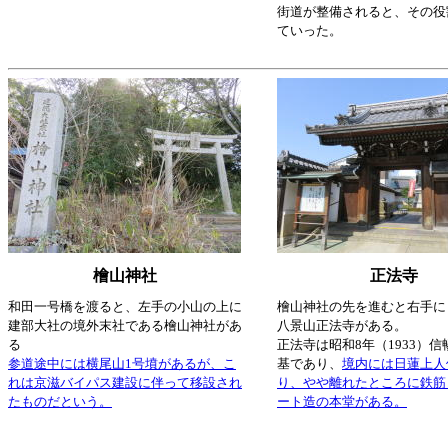
街道が整備されると、その役
ていった。
檜山神社
正法寺
和田一号橋を渡ると、左手の小山の上に
檜山神社の先を進むと右手に
建部大社の境外末社である檜山神社があ
八景山正法寺がある。
る
正法寺は昭和8年（1933）
参道途中には横尾山1号墳があるが、こ
基であり、
境内には日蓮上人
れは京滋バイパス建設に伴って移設され
り、やや離れたところに鉄筋
たものだという。
ート造の本堂がある。