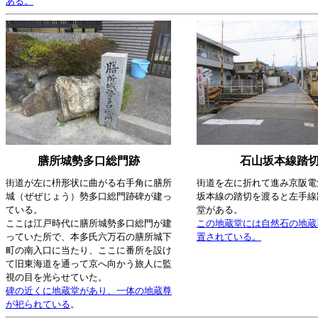
ある。
膳所城勢多口総門跡
石山坂本線踏
街道が左に枡形状に曲がる右手角に膳所
街道を左に折れて進み京阪電
城（ぜぜじょう）勢多口総門跡碑が建っ
坂本線の踏切を渡ると左手線
ている。
堂がある。
ここは江戸時代に膳所城勢多口総門が建
この地蔵堂には自然石の地蔵
っていた所で、本多氏六万石の膳所城下
置されている。
町の南入口に当たり、ここに番所を設け
て旧東海道を通って京へ向かう旅人に監
視の目を光らせていた。
碑の近くに地蔵堂があり、一体の地蔵尊
が祀られている
。