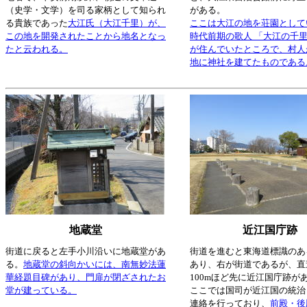
（史学・文学）を司る家柄として知られ
がある。
る貴族であった
大江氏（大江千里）が、
ここは大江の地を荘園として
この地を開発されたことから地名となっ
時代前期の歌人 「大江の千里
たと云われる。
が住んでいたところで、村人
地に神社を建てたものである
地蔵堂
近江国庁跡
街道に戻ると左手小川沿いに地蔵堂があ
街道を進むと東海道標識のあ
る。
地蔵堂の斜向かいには、南無妙法蓮
あり、右が街道であるが、直
華経題目碑があり、門扉が閉ざされたお
100mほど先に近江国庁跡が
堂が建っている。
ここでは国司が近江国の統治
連絡を行っており、
前殿・後