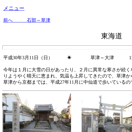
メニュー
前へ 石部～草津
東海道
平成30年3月11日（日） ☀ 草津～大津
13.
今年は１月に大雪の日があったり、２月に異常な寒さが続く
りようやく晴天に恵まれ、気温も上昇してきたので、草津か
草津から京都までは、平成27年11月に中仙道で歩いている