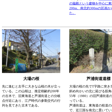
の脇殿という建物を中心に東
200m、南北約300mの区画
た。
大場の桜
芦浦街道道標
先に進むと左手に大きな山桜の木が立っ
大場の桜の先でT字路に突き
ている。この山桜は、推定樹齢約200年
斜め向かいの北に延びる筋角
の古木で、旧東海道と芦浦街道との分岐
55年（1980）の旧芦浦街道
点付近にあり、江戸時代の参勤交代の行
っている。
列を見てきた古木である。
芦浦街道は、東海道の枝道の
で、近江国を南北に貫いてい