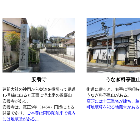
安養寺
うなぎ料亭重
建部大社の神門から参道を横切って県道
街道に戻ると、右手に室町時
16号線に出ると正面に浄土宗の致臺山
うなぎ料亭重山がある。
安養寺がある。
店頭には十三重塔が建ち、脇
安養寺は、寛正5年（1464）円諦による
町地蔵尊を祀る地蔵堂がある
開基であり、
ご本尊は阿弥陀如来で境内
には地蔵堂がある。