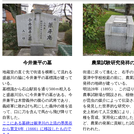
今井兼平の墓
農業試験研究発祥
地蔵堂の直ぐ先で街道を横断して流れる
街道に戻って進むと、右手の
盛越川の脇に今井兼平の墓標識が建って
粟津中学校校庭の前に、農業
いる。
発祥の地碑が建っている。
墓標識から石山駅前を通り500ｍ程入る
明治28年（1895）、この辺
と盛越川沿いに今井兼平の墓がある。今
農事試験場が開設され、植物
井兼平は木曽義仲の腹心の武将であり、
が昆虫の媒介によって伝染さ
義経軍に敗れ討ち死にした義仲の後を追
を発見した世界的な研究や、
って、口に刀を含んで馬から飛び降りて
史上初めて人工交配により、
自害した。
種を育成、実用化に成功した
ここにある墓碑は篠津川の上流の墨黒谷
ど、農業の発展に貢献した試
から寛文6年（1666）に移設したもので
行われた。