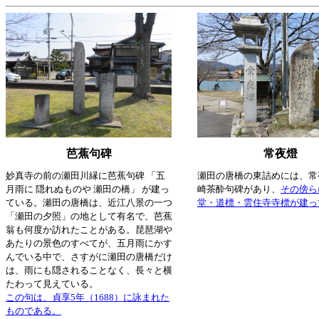
芭蕉句碑
常夜燈
妙真寺の前の瀬田川縁に芭蕉句碑 「五
瀬田の唐橋の東詰めには、常
月雨に 隠れぬものや 瀬田の橋」 が建っ
崎茶酔句碑があり、
その傍ら
ている。瀬田の唐橋は、近江八景の一つ
堂・道標・雲住寺寺標が建っ
「瀬田の夕照」の地として有名で、芭蕉
翁も何度か訪れたことがある。琵琶湖や
あたりの景色のすべてが、五月雨にかす
んでいる中で、さすがに瀬田の唐橋だけ
は、雨にも隠されることなく、長々と横
たわって見えている。
この句は、貞享5年（1688）に詠まれた
ものである。