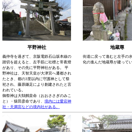
平野神社
地蔵尊
義仲寺を過ぎて、京阪電鉄石山坂本線の
街道に戻って進むと左手の
踏切を超えると、左手筋に社標と常夜燈
化の進んだ地蔵尊が建って
があり、その先に平野神社がある。 平
野神社は、天智天皇が大津宮へ遷都され
たとき、都の3里以内に守護神として祭
祀され、藤原鎌足により創建されたと言
われている。
御祭神は大鷦鷯皇命（おおささぎのみこ
と）・猿田彦命であり、
境内には愛宕神
社・天満宮などの境内社がある。