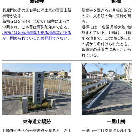
新福寺
道標
長屋門の家の先右手に浄土宗の寶國山新
新福寺を過ぎると月輪自治会
福寺がある。
の左に入る筋の角に道標が建
新福寺は延宝4年（1676）編誉によって
る。
中興され、ご本尊は阿弥陀如来である。
道標には 「名勝 月輪大池 南
境内には延命地蔵尊を祀る地蔵堂がある
刻まれている。月輪は、月輪
が、閉められているため拝顔できない。
する地名で、この池に映った
の姿から名付けられたとも、
条兼実の荘園内にあったから
れている。
東海道立場跡
一里山橋
月輪寺の先の信号交差点を渡ると、左手
一里山一丁目交差点を越える