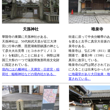
天孫神社
唯泉寺
華階寺の東隣に天孫神社がある。
街道に戻って中央分離帯のあ
天孫神社は、50代桓武天皇が近江大津
を渡ると左手に真宗大谷派の
宮に行幸の際、琵琶湖南部鎮護の神とし
泉寺がある。
て彦火火出見尊（ヒコホホデミノミコ
唯泉寺は、弘仁2年（811）
ト）を勧請したことに始まり、例祭は湖
開基で、慶長3年（1598）
国三大祭の一つで滋賀県無形民俗文化財
真宗に改宗している。
に指定されている。
唯泉寺の山門は閉ざされてお
境内には八幡神社・天満宮・日若宮・稲
に入ることは出来なかったが
荷社・輻輳神社などの境内社がある。
に地蔵堂があり大日如来・地
置されている。