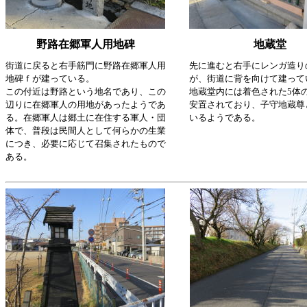
野路在郷軍人用地碑
地蔵堂
街道に戻ると右手筋門に野路在郷軍人用
先に進むと右手にレンガ造り
地碑ｆが建っている。
が、街道に背を向けて建って
この付近は野路という地名であり、この
地蔵堂内には着色された5体
辺りに在郷軍人の用地があったようであ
安置されており、子守地蔵尊
る。在郷軍人は郷土に在住する軍人・団
いるようである。
体で、普段は民間人として何らかの生業
につき、必要に応じて召集されたもので
ある。