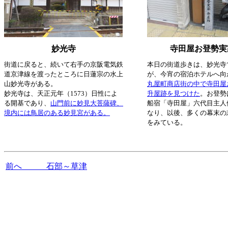
妙光寺
寺田屋お登勢実
街道に戻ると、続いて右手の京阪電気鉄
本日の街道歩きは、妙光寺
道京津線を渡ったところに日蓮宗の水上
が、今宵の宿泊ホテルへ向
山妙光寺がある。
丸屋町商店街の中で寺田屋
妙光寺は、天正元年（1573）日性によ
升屋跡を見つけた
。お登勢
る開基であり、
山門前に妙見大菩薩碑、
船宿「寺田屋」六代目主人
境内には鳥居のある妙見宮がある。
なり、以後、多くの幕末の
をみている。
前へ 石部～草津