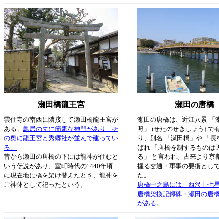
瀬田橋龍王宮
瀬田の唐橋
雲住寺の南西に隣接して瀬田橋龍王宮が
瀬田の唐橋は、近江八景 「
ある。
鳥居の先に簡素な神門があり、そ
照」 (せたのせきしょう) で
の奥に龍王宮と秀郷社が並んで建ってい
り、別名 「瀬田橋」や 「長
る。
ばれ 「唐橋を制するものは
昔から瀬田の唐橋の下には龍神が住むと
る」 と言われ、古来より京
いう伝説があり、室町時代の1440年頃
握る交通・軍事の要衝とし
に現在地に橋を架け替えたとき、龍神を
た。
ご神体として祀ったという。
唐橋中之島には、西沢十七
唐橋架換記録碑・瀬田の唐
がある。