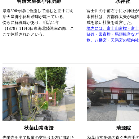
明治天皇御小休所跡
水神社
県道396号線に合流して進むと左手に明
富士川の手前右手に水神社が
治天皇御小休所跡碑が建っている。
水神社は、古郡孫太夫が堤防
傍らに解説碑があり、明治11年
成を願い社殿を造営した。
（1878）11月6日東海北陸巡幸の際、こ
境内には、富士山道標・富士
こで休憩されたという。
跡碑・常夜燈・馬頭観音など
物、八幡宮・天満宮の境内社
秋葉山常夜燈
清源院
光栄寺を出て坂道の突当りを左に進むと
秋葉山常夜燈の直ぐ先右手