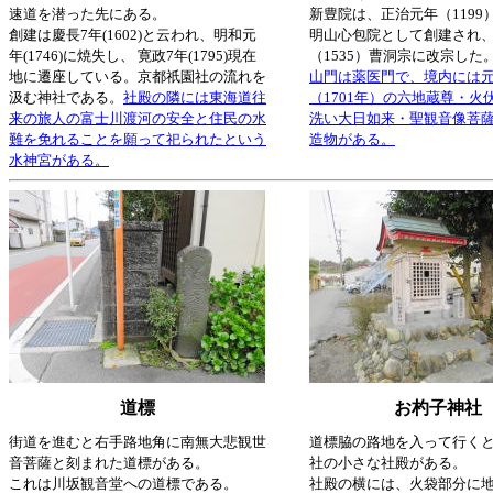
速道を潜った先にある。
新豊院は、正治元年（1199
創建は
慶長7年(1602)と云われ、明和元
明山心包院として創建され、
年(1746)に焼失し、 寛政7年(1795)現在
（1535）曹洞宗に改宗した
地に遷座している。京都祇園社の流れを
山門は薬医門で、境内には元
汲む神社である。
社殿の隣には東海道往
（1701年）の六地蔵尊・火
来の旅人の富士川渡河の安全と住民の水
洗い大日如来・聖観音像菩
難を免れることを願って祀られたという
造物がある。
水神宮がある。
道標
お杓子神社
街道を進むと右手路地角に南無大悲観世
道標脇の路地を入って行く
音菩薩と刻まれた道標がある。
社の小さな社殿がある。
これは川坂観音堂への道標である。
社殿の横には、火袋部分に