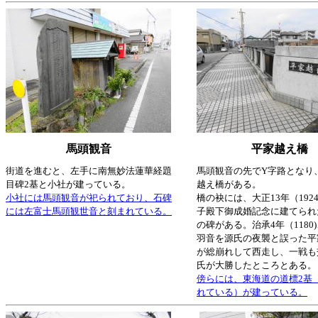
馬頭観音
平家越え橋
街道を進むと、左手に南無妙法蓮華経題
馬頭観音の先でY字路となり
目碑2基と小社が建っている。
越え橋がある。
小社には馬頭観音が祀られており、石碑
橋の袂には、大正13年（192
には左富士馬頭観世音と刻まれている。
子殿下御成婚記念に建てられ
の碑がある。治承4年（1180
羽音を源氏の夜襲と誤った平
が総崩れして西走し、一戦も
氏が大勝したところとある。
傍らには、東海道の道標2基
れている）が建っている。