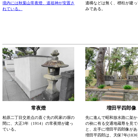
境内には秋葉山常夜燈、道祖神が安置さ
遺構などは無く、標柱が建っ
れている。
みである。
常夜燈
増田平四郎像
柏原二丁目交差点の直ぐ先の民家の塀の
先に進んで昭和放水路に架か
間に、大正3年（1914）の常夜燈が建っ
の袂に有る交通地蔵尊を見て
ている。
と、左手に増田平四郎像があ
増田平四郎は、天保7年(183