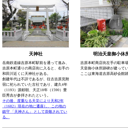
天神社
明治天皇御小休
岳南鉄道線吉原本町駅前を通って進み、
吉原本町商店街左手の駐車
吉原本町通りの商店街に入ると、右手の
天皇御小休所跡碑が建って
和田川近くに天神社がある。
ここは東海道吉原高砂会館
創建年代は不詳であるが、往古吉原見附
宿に祀られていた古社であり、建久4年
（1193）源頼朝、天正18年（1590）豊
臣秀吉が参拝されたという。
その後、度重なる天災により天和2年
（1682）現在の地に遷座し、この地の
鎮守 「天神さん」 として崇敬されてい
る。