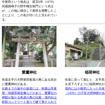
中新田という地名は、延宝6年（1678）
武蔵国鳴子の田中権左衛門という武士
が、この地に移住して新田を開墾したこ
とにより、この名が付いたと言われてい
る。
愛鷹神社
稲荷神社
街道左手の大野新田集落の奥にある高台
街道に戻って進むと、左手高
に愛鷹神社がある。
を見下ろすように稲荷神社が
社殿までの途中の坂道には、秋葉山常夜
境内には小御堂に入った天保
燈・地蔵菩薩坐像などがあり、愛鷹社の
（1839）の子安大明神碑が
神額が架かる鳥居の奥の社殿・境内社は
鉄筋コンクリート造りで建て替えられて