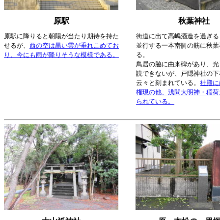
原駅
秋葉神社
原駅に降りると朝陽が当たり期待を持た
街道に出て高嶋酒造を過ぎる
せるが、
西の空は黒い雲が垂れこめてお
並行する一本南側の筋に秋葉
り、今にも雨が降りそうな模様である。
る。
鳥居の脇に由来碑があり、光
読できないが、戸隠神社の下
云々と刻まれている。
社殿に
権現の他、浅間大明神・稲荷
られている。