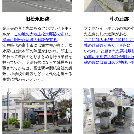
旧松永邸跡
札の辻跡
金正寺の直ぐ先にあるフジホワイトホテ
フジホワイトホテルの先の
ルが、
この地の大地主松永邸跡であり、
た左角に札の辻跡がある。
壁面に旧松永邸跡の解説が有る
。
ここには大正5年（1916）
江戸時代の富士市には旗本領が多く、松
札の辻跡碑があり、台座に 
永家には旗本領の陣屋がおかれ、領主に
いわれ」 と題された高札場
代わって年貢のとりまとめを行う業務を
の無い実相寺の解説が刻ま
担っていた。明治時代になって陣屋を解
碑の裏には猿田彦大神碑が
職されてからは、富士駅や製紙会社の誘
致、小学校の建設など、近代化を進める
事業に携わったという。