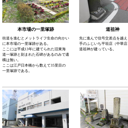
本市場の一里塚跡
道祖神
街道を進むとメットライフ生命の向かい
先に進んで信号交差点を越え
に本市場の一里塚跡がある。
手のふじいち平垣店（中華店
ここには平成13年に建てられた旧東海
道祖神が建っている。
道一塚跡と刻まれた石碑があるのみで遺
構は無い。
ここは江戸日本橋から数えて35里目の
一里塚跡である。