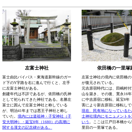
左富士神社
依田橋の一里塚
富士由比バイパス・東海道新幹線のガー
左富士神社の境内に依田橋の
ド下のY字路を右に進んで行くと、左手
が復元されている。
に左富士神社がある。
元吉原宿時代には、田嶋村付
創建年代は不詳であるが、依田橋の氏神
山を築き、その後、寛永16年（
として祀られてきた神社である。名勝左
に中吉原宿に移転、延宝8年（
富士に因んで左富士神社と称している
害により新吉原宿に移転して
が、明治41年までは悪王子神社と称し
現在、民有地になっているた
ていた。
境内には道祖神・子安神社（子
士神社境内にモニュメントを
安大明神）・延宝8年（1680）の高潮に
いう
。ここは江戸日本橋から
関する漢文の記念碑がある。
里目の一里塚である。