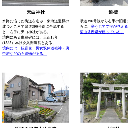
天白神社
道標
水路に沿った街道を進み、東海道道標の
県道396号線から右手の旧道
建つところで県道396号線に合流する
ろに、
辛うじて文字が見える
と、右手に天白神社がある。
葉山常夜燈が建っている。
境内にある由緒碑には、天正13年
(1585）本社次兵衛造営とある。
境内には、観音像・男女双体道祖神・庚
申塔などの石造物がある。