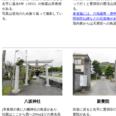
右手に嘉永6年（1853）の秋葉山常夜燈
って行くと曹洞宗の曹渓山
がある。
る。
写真は逆光のため振り返って撮影してい
参道脇には、六地蔵尊・庚
る。
阿弥陀仏碑などの石造物が
境内奥からは天満宮への鳥
八坂神社
新豊院
j常夜燈の奥に八幡神社の鳥居があり、
街道に戻ると右手に曹洞宗
社殿はここから西へ200mほどの東名高
豊院がある。