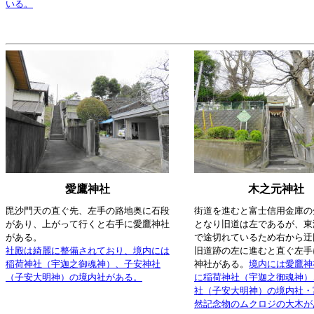
いる。
愛鷹神社
木之元神社
毘沙門天の直ぐ先、左手の路地奥に石段
街道を進むと富士信用金庫の
があり、上がって行くと右手に愛鷹神社
となり旧道は左であるが、東
がある。
で途切れているため右から迂
社殿は綺麗に整備されており、境内には
旧道跡の左に進むと直ぐ左手
稲荷神社（宇迦之御魂神）、子安神社
神社がある。
境内には愛鷹神
（子安大明神）の境内社がある。
に稲荷神社（宇迦之御魂神）
社（子安大明神）の境内社・
然記念物のムクロジの大木が