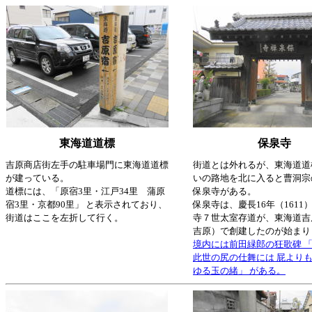
東海道道標
保泉寺
吉原商店街左手の駐車場門に東海道道標
街道とは外れるが、東海道道
が建っている。
いの路地を北に入ると曹洞宗
道標には、「原宿3里・江戸34里 蒲原
保泉寺がある。
宿3里・京都90里」 と表示されており、
保泉寺は、慶長16年（1611
街道はここを左折して行く。
寺７世太室存道が、東海道吉
吉原）で創建したのが始まり
境内には前田緑郎の狂歌碑 
此世の尻の仕舞には 屁よりも
ゆる玉の緒」 がある。