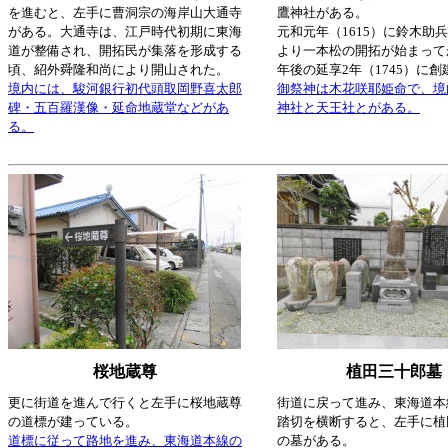
を進むと、左手に曹洞宗の海岸山大通寺
鷹神社がある。
がある。大通寺は、江戸時代初期に東海
元和元年（1615）に鈴木助
道が整備され、開拓民が集落を形成する
より一本松の開拓が始まってか
頃、紹外舜隆和尚により開山された。
年後の延享2年（1745）に
境内には、駿河銀行初代頭取岡野喜太郎
御祭神は木花咲耶姫命で、境
碑・五百羅漢像・延命地蔵堂などがあ
神社と天王社とがある。
る。
桜地蔵尊
植田三十郎墓
更に街道を進んで行くと左手に桜地蔵尊
街道に戻って進み、東海道本
の道標が建っている。
踏切を横断すると、左手に植
道標に従って路地を進み、東海道本線の
の墓がある。