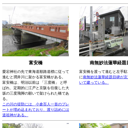
富安橋
南無妙法蓮華経題
愛宕神社の先で東海道順路道標に従って
富安橋を渡って進むと左手駐
進むと潤井川に架かる富安橋がある。
に
南無妙法蓮華経題目碑が京
富安橋は、明治以前は 「三度橋」 と呼
いて建っている。
ばれ、定期的に江戸と京阪を往復した大
坂の三度飛脚の願いで架けられた橋であ
る。
この川の堤防には、小倉百人一首のプレ
ートが埋め込まれており、渡り詰めには
道祖神がある。