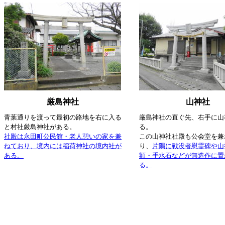
厳島神社
山神社
青葉通りを渡って最初の路地を右に入る
厳島神社の直ぐ先、右手に山
と村社厳島神社がある。
る。
社殿は永田町公民館・老人憩いの家を兼
この山神社社殿も公会堂を兼
ねており、境内には稲荷神社の境内社が
り、
片隅に戦没者慰霊碑や山
ある。
額・手水石などが無造作に置
る。