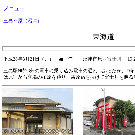
メニュー
三島～原（沼津）
東海道 
平成28年3月21日（月） ☁｜☂ 沼津市原～富士川 19.
三島駅6時33分の電車に乗り込み電車の遅れもあったが、7
は原宿から立場の柏原を通り、吉原宿を抜けて富士川を渡る