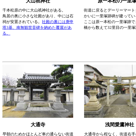
大山祇神社
原一本松の一里
千本松原の中に大山祇神社がある。
街道に戻るとデーリーマート
鳥居の奥に小さな社殿があり、中には石
かいに一里塚跡碑が建ってい
祠が安置されている。
社殿の裏には庚申
ここは原一本松の一里塚跡で
塔3基、南無観世音碑を納めた覆屋があ
橋から数えて32里目の一里
る。
大通寺
浅間愛鷹神社
早朝のためかほとんど車の通らない街道
大通寺から程なく、街道右手