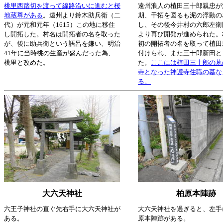
桃里西踏切を渡って線路沿いに進むと桜
遠州浪人の植田三十郎親忠が
地蔵尊がある
。遠州より鈴木助兵衛（二
期、干拓を図るも泥の浮動の
代）が元和元年（1615）この地に移住
し、その後今井村の六郎左衛
し開拓した。村名は開拓者の名を取った
より再び開発が進められた。
が、後に助兵衛という語呂を嫌い、明治
初の開拓者の名を取って植田
41年に当時桃の生産が盛んだった為、
付けられ、また三十郎新田と
桃里と改めた。
た。
ここには植田三十郎の墓
寺となった神護寺住職の墓な
る。
大六天神社
柏原本陣跡
六王子神社の直ぐ先右手に大六天神社が
大六天神社を過ぎると、左手
ある。
原本陣跡がある。