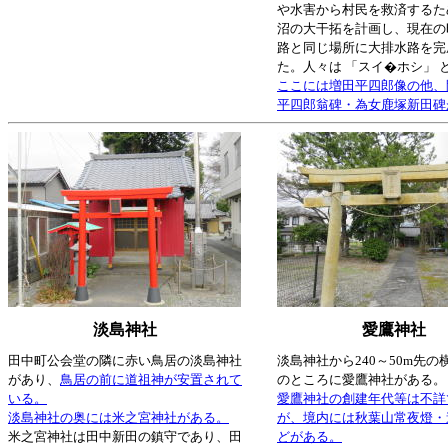
や水害から村民を救済するた
沼の大干拓を計画し、現在の
路と同じ場所に大排水路を完
た。人々は 「スイ�ホシ」 
ここには増田平四郎像の他、
平四郎翁碑・為女鹿塚新田碑
淡島神社
愛鷹神社
田中町公会堂の隣に赤い鳥居の淡島神社
淡島神社から240～50m先の
があり、
鳥居の前に道祖神が安置されて
のところに愛鷹神社がある。
いる。
愛鷹神社の創建年代等は不詳
淡島神社の奥には米之宮神社がある。
が、境内には秋葉山常夜燈・
米之宮神社は田中新田の鎮守であり、田
どがある。