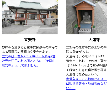
立安寺
大運寺
妙祥寺を過ぎると左手に保泉寺の末寺で
立安寺の先右手に浄土宗の今
ある曹洞宗の芙蓉山立安寺がある。
院大運寺がある。
立安寺は、寛永2年（1625）保泉寺2世
大運寺は、応永20年（1413
吟守が江戸の材木商とともに 「芙蓉山
善寺といわれ、その後、寛永
龍安寺」 として開創した。
（1624-43）火災で堂宇を
く鎌倉からきた僧故極が再建
大運寺に改めたという。
参道入り口に石地蔵があり、
は観世音菩薩・地蔵菩薩など
いる。