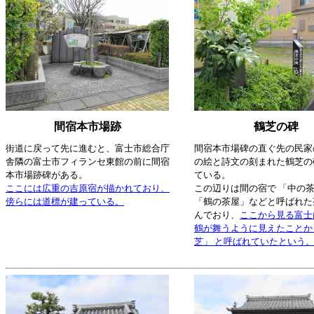
間宿本市場跡
鶴芝の碑
街道に戻って先に進むと、富士市総合庁
間宿本市場碑の直ぐ先の民家
舎隣の富士市フィランセ東館の前に間宿
の絵と詩文の刻まれた鶴芝の
本市場跡碑がある。
ている。
ここには広重の吉原宿が描かれており、
この辺りは間の宿で 「中の
傍らには道標が建っている。
「鶴の茶屋」などと呼ばれた
んでおり、
ここから見る富士
鶴が舞うように見えたことか
芝」 と呼ばれていたという