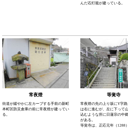
んだ石灯籠が建っている。
常夜燈
等覚寺
街道が緩やかに左カーブする手前の新町
常夜燈の先の上り坂にY字路
本町区防災倉庫の前に常夜燈が建ってい
は右に進むが、左に下って
る。
込むような所に日蓮宗の中
がある。
等覚寺は、正応元年（1288