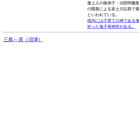
蓮上人の御弟子・治部阿蘭
の開基による富士川以西で
といわれている。
境内には子育ての神である
祀った鬼子母神堂がある。
三島～原（沼津）