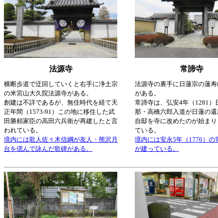
法源寺
常諦寺
横断歩道で迂回していくと右手に浄土宗
法源寺の裏手に日蓮宗の蓮寿
の米宮山大久院法源寺がある。
がある。
創建は不詳であるが、無住時代を経て天
常諦寺は、弘安4年（1281
正年間（1573-91）この地に移住した武
那・高橋六郎入道が日蓮の還
田勝頼家臣の高田六兵衛が再建したと言
自邸を寺に改めたのが始まり
われている。
ている。
境内には歌人佐々木信綱が友人・熊沢月
境内には安永5年（1776）
台を偲んで詠んだ歌碑がある。
が建っている。