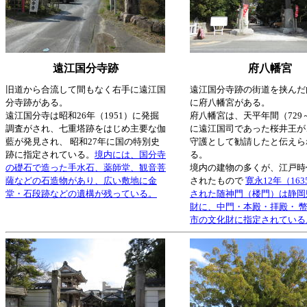
遠江国分寺跡
府八幡宮
旧道から合流して間もなく右手に遠江国
遠江国分寺跡の街道を挟んだ
分寺跡がある。
に府八幡宮がある。
遠江国分寺は昭和26年（1951）に発掘
府八幡宮は、天平年間（729～
調査がされ、七重塔跡をはじめ主要な伽
に遠江国司であった桜井王が
藍が発見され、 昭和27年に国の特別史
守護として勧請したと伝えら
跡に指定されている。
境内には、国分寺
る。
の礎石で造った手水石、薬師堂、観音菩
境内の建物の多くが、江戸時
薩などの石造物があり、広い敷地に金
されたもので
寛永12年（16
堂・石段跡などの遺構が残っている。
された随神門（楼門）は静岡
財に、中門・本殿・拝殿・ 
市の文化財に指定されている