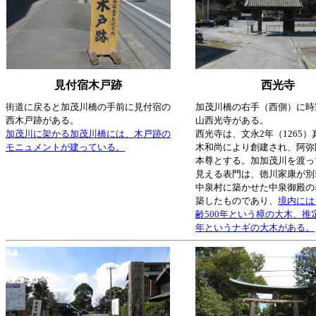
見付宿木戸跡
西光寺
街道に戻ると加茂川橋の手前に見付宿の
加茂川橋の右手（西側）に時
西木戸跡がある。
山西光寺がある。
加茂川に架かる加茂川橋には、木戸跡の
西光寺は、文永2年（1265
モニュメントが建っている。
木和尚により創建され、阿弥
本尊とする。加加茂川を渡っ
見える表門は、徳川家康が別
中泉村に築かせた中泉御殿の
築したものであり、
境内には
齢500年という樟の大木、推定
年というナギの大木がある。