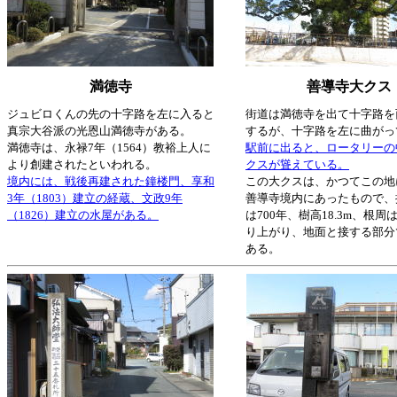
満徳寺
善導寺大クス
ジュビロくんの先の十字路を左に入ると
街道は満徳寺を出て十字路を
真宗大谷派の光恩山満徳寺がある。
するが、十字路を左に曲がっ
満徳寺は、永禄7年（1564）教裕上人に
駅前に出ると、ロータリーの
より創建されたといわれる。
クスが聳えている。
境内には、戦後再建された鐘楼門、享和
この大クスは、かつてこの地
3年（1803）建立の経蔵、文政9年
善導寺境内にあったもので、
（1826）建立の水屋がある。
は700年、樹高18.3m、根周
り上がり、地面と接する部分で
ある。