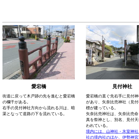
愛宕橋
見付神社
街道に戻って木戸跡の先を進むと愛宕橋
愛宕橋の直ぐ先右手に見付神
の欄干がある。
があり、矢奈比売神社（見付
右手の見付神社方向から流れる川は、暗
標が建っている。
渠となって道路の下を流れている。
矢奈比売神社は、矢奈比売命
真を祭神とし、別名、見付天
われている。
境内には、山神社・氷室神社
社の境内社のほか、伊勢神宮