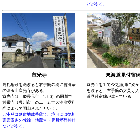
どがある。
宣光寺
東海道見付宿
高札場跡を過ぎると右手筋の奥に曹洞宗
宣光寺を出て今之浦川に架か
の珠玉山宣光寺がある。
を渡ると、右手筋の大見寺入
宣光寺は、慶長元年（1596）の開創で
道見付宿碑が建っている。
妙厳寺（豊川市）の二十五世大淵龍堂和
尚によって開山されたという。
ご本尊は延命地蔵菩薩で、境内には徳川
家康寄進の梵鐘・地蔵堂・豊川稲荷神社
などがある。