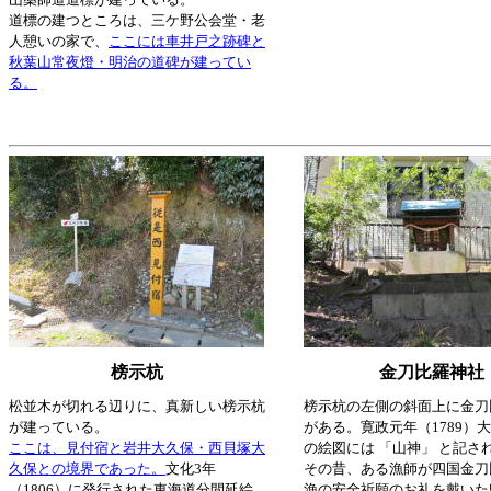
道標の建つところは、三ケ野公会堂・老
人憩いの家で、
ここには車井戸之跡碑と
秋葉山常夜燈・明治の道碑が建ってい
る。
榜示杭
金刀比羅神社
松並木が切れる辺りに、真新しい榜示杭
榜示杭の左側の斜面上に金刀
が建っている。
がある。寛政元年（1789）
ここは、見付宿と岩井大久保・西貝塚大
の絵図には 「山神」 と記さ
久保との境界であった。
文化3年
その昔、ある漁師が四国金刀
（1806）に発行された東海道分間延絵
漁の安全祈願のお礼を戴いた