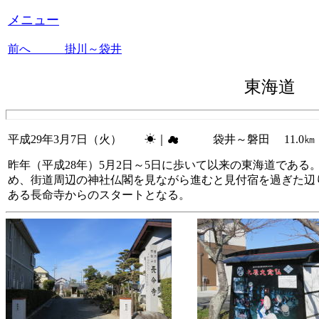
メニュー
前へ 掛川～袋井
東海道
平成29年3月7日（火） ☀｜☁ 袋井～磐田 11.0㎞
昨年（平成28年）5月2日～5日に歩いて以来の東海道である
め、街道周辺の神社仏閣を見ながら進むと見付宿を過ぎた辺
ある長命寺からのスタートとなる。