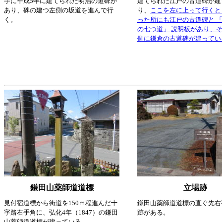
手に平成5年に建てられた明治の道碑が
建てられた江戸の古道碑が建
あり、碑の建つ左側の坂道を進んで行
り、
ここを左に上って行くと
く。
った所にも江戸の古道碑と 
の七つ道」 説明板があり、
側に鎌倉の古道碑が建ってい
鎌田山薬師道道標
立場跡
見付宿道標から街道を150ｍ程進んだ十
鎌田山薬師道道標の直ぐ先右
字路右手角に、弘化4年（1847）の鎌田
跡がある。
山薬師道道標が建っている。