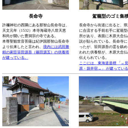
長命寺
駕籠型のゴミ集
許禰神社の西隣にある那智山長命寺は、
長命寺から街道に出ると、県道
天文元年（1532）本寺海蔵寺八世天恵
に合流する手前右手に駕籠型
和尚が開いた曹洞宗の寺である。
所があり、表面に木原大念仏
本尊聖観世音菩薩は紀伊国那智山長命寺
説が貼られている。長命寺に
より伝来したと言われ、
境内には武田勝
ったが、笹田源吾の霊を鎮め
頼の家臣笹田源吾（篠田源五）の供養塔
われた供養祭が、木原大念仏
が建っている。
伝えられている。
ここには、東海道道標 「←
原・袋井宿→」 が建ってい