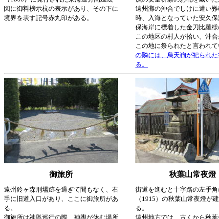
図に御料榜示杭の表示があり、その下に
遠州灘の沖合でしけに遭い難
境界を表す記号赤丸印がある。
時、入海となっていた安久保
保海岸に標着した金刀比羅様
この地区の村人が拾い、沖合
この地に祭られたと言われて
の隣には、烏天狗が祀られた
る。
御旅所
秋葉山常夜燈
遠州鈴ヶ森刑場跡を過ぎて間もなく、右
街道を進むと十字路の左手角
手に旧道入口があり、ここに御旅所があ
（1915）の秋葉山常夜燈が
る。
る。
御旅所は神輿巡行の際、神輿が休む場所
遠州地方では、古くから秋葉