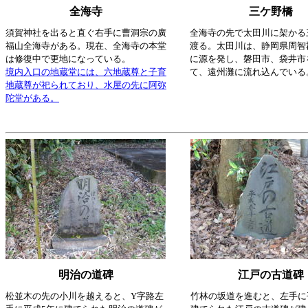
全海寺
三ケ野橋
須賀神社を出ると直ぐ右手に曹洞宗の廣
全海寺の先で太田川に架かる
福山全海寺がある。現在、全海寺の本堂
渡る。太田川は、静岡県周智
は修復中で更地になっている。
に源を発し、磐田市、袋井市
境内入口の地蔵堂には、六地蔵尊と子育
て、遠州灘に流れ込んでいる
地蔵尊が祀られており、水屋の先に阿弥
陀堂がある。
明治の道碑
江戸の古道碑
松並木の先の小川を越えると、Y字路左
竹林の坂道を進むと、左手に