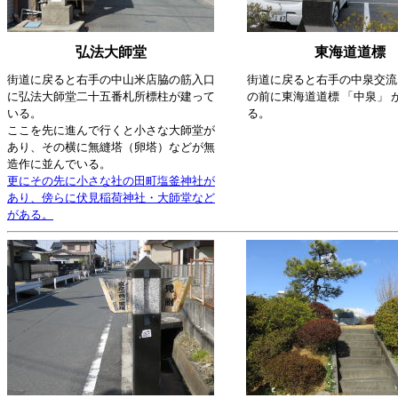
弘法大師堂
東海道道標
街道に戻ると右手の中山米店脇の筋入口
街道に戻ると右手の中泉交流
に弘法大師堂二十五番札所標柱が建って
の前に東海道道標 「中泉」 
いる。
る。
ここを先に進んで行くと小さな大師堂が
あり、その横に無縫塔（卵塔）などが無
造作に並んでいる。
更にその先に小さな社の田町塩釜神社が
あり、傍らに伏見稲荷神社・大師堂など
がある。