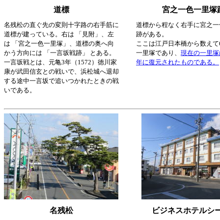
道標
宮之一色一里塚
名残松の直ぐ先の変則十字路の右手筋に
道標から程なく右手に宮之一
道標が建っている。右は 「見附」、左
跡がある。
は 「宮之一色一里塚」、道標の奥へ向
ここは江戸日本橋から数えて
かう方向には 「一言坂戦跡」 とある。
一里塚であり、
現在の一里塚
一言坂戦とは、元亀3年（1572）徳川家
年に復元されたものである。
康が武田信玄との戦いで、浜松城へ退却
する途中一言坂で追いつかれたときの戦
いである。
名残松
ビジネスホテルシ