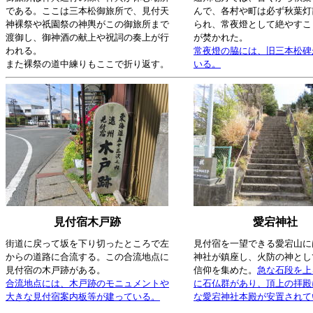
である。ここは三本松御旅所で、見付天
んで、各村や町は必ず秋葉灯
神裸祭や祇園祭の神輿がこの御旅所まで
られ、常夜燈として絶やすこ
渡御し、御神酒の献上や祝詞の奏上が行
が焚かれた。
われる。
常夜燈の脇には、旧三本松碑
また裸祭の道中練りもここで折り返す。
いる。
見付宿木戸跡
愛宕神社
街道に戻って坂を下り切ったところで左
見付宿を一望できる愛宕山に
からの道路に合流する。この合流地点に
神社が鎮座し、火防の神とし
見付宿の木戸跡がある。
信仰を集めた。
急な石段を上
合流地点には、木戸跡のモニュメントや
に石仏群があり、頂上の拝殿
大きな見付宿案内板等が建っている。
な愛宕神社本殿が安置されて