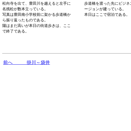
松向寺を出て、豊田川を越えると左手に
歩道橋を渡った先にビジネ
名残松が数本立っている。
ージョンが建っている。
写真は豊田南小学校前に架かる歩道橋か
本日はここで宿泊である。
ら振り返ったものである。
陽はまだ高いが本日の街道歩きは、ここ
で終了である。
前へ 掛川～袋井