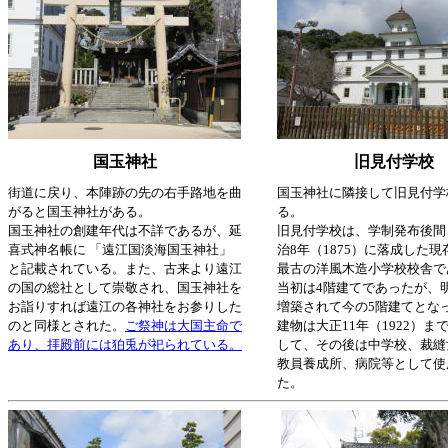
国玉神社
旧見付学校
街道に戻り、本陣跡の先の右手路地を曲
国玉神社に隣接して旧見付学
がると国玉神社がある。
る。
国玉神社の創建年代は不詳であるが、延
旧見付学校は、学制発布後間
喜式神名帳に 「遠江国淡海国玉神社」
治8年（1875）に落成した
と記載されている。また、古来より遠江
最古の洋風木造小学校校舎で
の国の総社として崇敬され、国玉神社を
当初は4階建てであったが、
お詣りすれば遠江の各神社をお参りした
増築されて今の5階建てとな
のと同様とされた。
ご祭神は大国主命で
建物は大正11年（1922）ま
あり、拝殿前には狛兎が祀られている。
して、その後は中学校、裁縫
教員養成所、病院等として使
た。