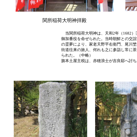
関所稲荷大明神拝殿
当関所稲荷大明神は、天和2年（1682
御加番役を命ぜられた。当時朝鮮との交誼
の霊夢により、家老天野平右衛門、尾川埜
街道往来の旅人、何れも之に参詣し常に茶
られた。（中略）
旗本土屋主税は、赤穂浪士が吉良邸へ討ち