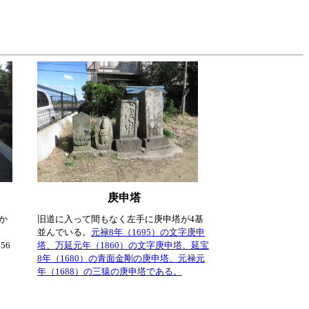
庚申塔
か
旧道に入って間もなく左手に庚申塔が4基
、
並んでいる。
元禄8年（1695）の文字庚申
56
塔、万延元年（1860）の文字庚申塔、延宝
。
8年（1680）の青面金剛の庚申塔、元禄元
年（1688）の三猿の庚申塔である。