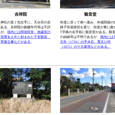
吉祥院
観音堂
坂神社の直ぐ先左手に、天台宗の吉
街道に戻って南へ進み、JR成田線の
がある。吉祥院の創建年代等は不詳
銚子街道踏切を渡り、街道が東に曲
るが、
境内には阿弥陀堂、地蔵堂の
T字路の右手筋に観音堂がある。観
、宿濱女人中と刻まれた子安観音、
の由緒等は不明であるが、
境内には
音菩薩立像などがある
。
元年（1716）の手水石、寛文12年
（1672）の十九夜塔などがある。