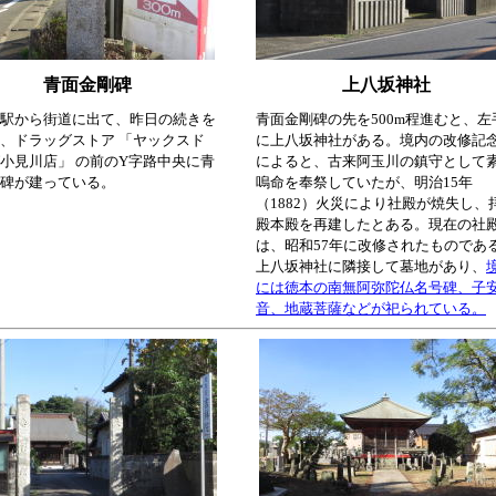
青面金剛碑
上八坂神社
駅から街道に出て、昨日の続きを
青面金剛碑の先を500m程進むと、左
、ドラッグストア 「ヤックスド
に上八坂神社がある。境内の改修記
小見川店」 の前のY字路中央に青
によると、古来阿玉川の鎮守として
碑が建っている。
嗚命を奉祭していたが、明治15年
（1882）火災により社殿が焼失し、
殿本殿を再建したとある。現在の社
は、昭和57年に改修されたものであ
上八坂神社に隣接して墓地があり、
には徳本の南無阿弥陀仏名号碑、子
音、地蔵菩薩などが祀られている。