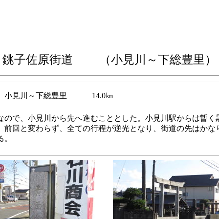
銚子佐原街道 （小見川～下総豊里
）
 小見川～下総豊里
14.0㎞
なので、小見川から先へ進むこととした。小見川駅からは暫く
。前回と変わらず、全ての行程が逆光となり、街道の先はかな
る。