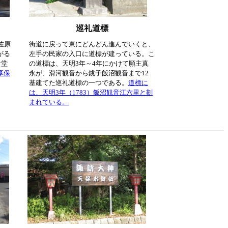
巡礼道標
佐原
街道に戻って東にどんどん進んでいくと、
がる
左手の民家の入口に道標が建っている。こ
音堂
の道標は、天明3年～4年にかけて願主真
享保
永が、滑河観音から銚子飯沼観音まで12
基建てた巡礼道標の一つである。
道標に
は、天明3年（1783）飯沼観音江六里と刻
まれている。