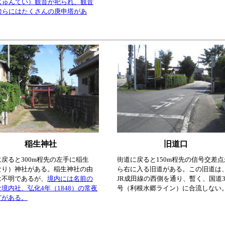
じゅんてい）観音が祀られ、観音
傍らにはたくさんの庚申塔があ
稲生神社
旧道口
戻ると300m程先の左手に稲生
街道に戻ると150m程先の信号交差点
なり）神社がある。稲生神社の由
ら右に入る旧道がある。この旧道は
は不明であるが、
境内には名前の
JR成田線の西側を通り、暫く、国道3
境内社、弘化4年（1848）の常夜
号（利根水郷ライン）に合流しない
どがある。