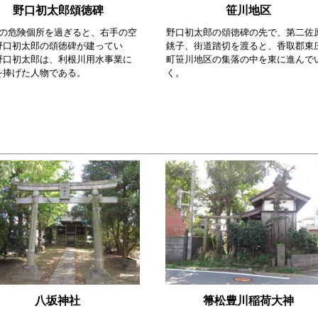
野口初太郎頌徳碑
笹川地区
㎞の危険個所を過ぎると、右手の空
野口初太郎の頌徳碑の先で、第二佐
野口初太郎の頌徳碑が建ってい
銚子、街道踏切を渡ると、香取郡東
野口初太郎は、利根川用水事業に
町笹川地区の集落の中を東に進んで
を捧げた人物である。
く。
八坂神社
箒松豊川稲荷大神