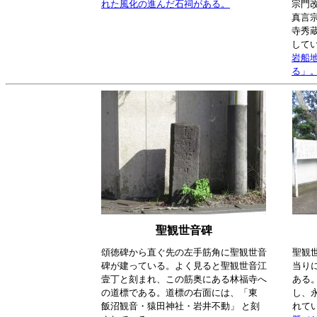
れた風化の進んだ石祠がある。
宗門
真言
寺秀
して
岩船
る」
聖観世音碑
頌徳碑から直ぐ先の左手筋角に聖観世音
聖観
碑が建っている。よく見ると聖観世音江
当り
壹丁と刻まれ、この筋奥にある林福寺へ
ある
の道標である。道標の右面には、「東
し、
飯沼観音・猿田神社・岩井不動」 と刻
れて