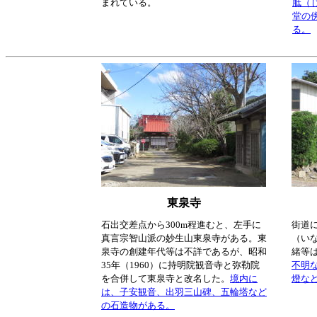
まれている。
胝（
堂の
る。
東泉寺
石出交差点から300m程進むと、左手に
街道に
真言宗智山派の妙生山東泉寺がある。東
（い
泉寺の創建年代等は不詳であるが、昭和
緒等
35年（1960）に持明院観音寺と弥勒院
不明な
を合併して東泉寺と改名した。
境内に
燈な
は、子安観音、出羽三山碑、五輪塔など
の石造物がある。