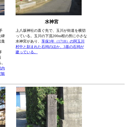
水神宮
手
上八坂神社の直ぐ先で、玉川が街道を横切
念碑
っている。玉川の下流200m程の所に小さな
素戔
水神宮があり、
享保3年（1718）の阿玉川
村中と刻まれた石祠のほか、3基の石祠が
拝
建っている。
殿
る。
境内
安観