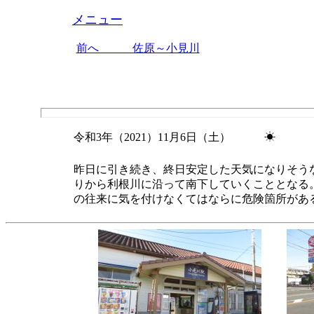
メニュー
前へ 佐原～小見川
令和3年（2021）11月6日（土） ☀
昨日に引き続き、終日安定した天気になりそう
りから利根川に沿って南下していくこととなる
の往来に気を付けなくてはならに危険箇所があ