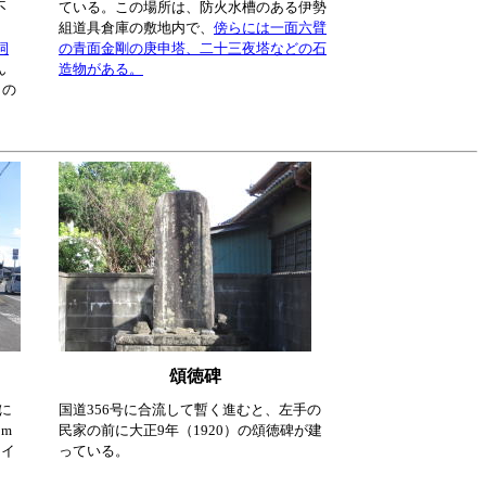
不
ている。この場所は、防火水槽のある伊勢
組道具倉庫の敷地内で、
傍らには一面六臂
祠
の青面金剛の庚申塔、二十三夜塔などの石
ん
造物がある。
）の
頌徳碑
に
国道356号に合流して暫く進むと、左手の
m
民家の前に大正9年（1920）の頌徳碑が建
ライ
っている。