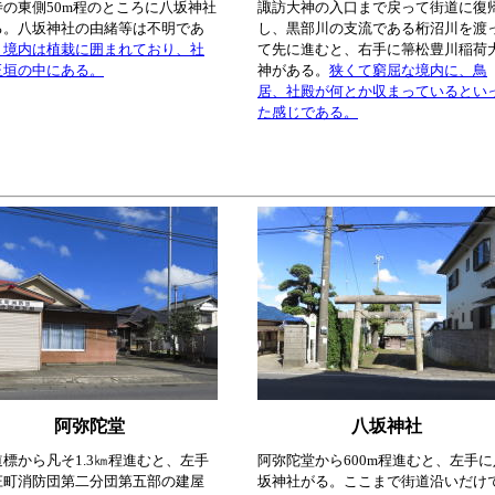
寺の東側50m程のところに八坂神社
諏訪大神の入口まで戻って街道に復
る。八坂神社の由緒等は不明であ
し、黒部川の支流である桁沼川を渡
、境内は植栽に囲まれており、社
て先に進むと、右手に箒松豊川稲荷
玉垣の中にある。
神がある。
狭くて窮屈な境内に、鳥
居、社殿が何とか収まっているとい
た感じである。
阿弥陀堂
八坂神社
標から凡そ1.3㎞程進むと、左手
阿弥陀堂から600m程進むと、左手に
庄町消防団第二分団第五部の建屋
坂神社がる。ここまで街道沿いだけ