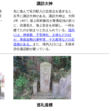
諏訪大神
原
先に進んで笹川駅入口交差点を過ぎると、
庄
左手に諏訪大神がある。諏訪大神は、大同
い
2年（807）坂上田村麻呂が東夷征伐の折り
に、武運長久、海上安全を祈願し、一祠を
建てたのが始まりと伝えられている。
境内
には、神楽殿、子安神社、土俵などのほ
か、青面金剛の庚申塔、十九夜塔などの石
造物がある。
また、境内入口には、天保水
滸伝遺品館が建っている。
巡礼道標