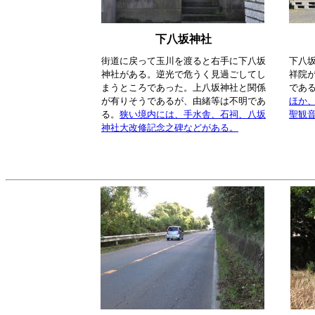
下八坂神社
街道に戻って玉川を渡ると右手に下八坂
下八
神社がある。逆光で危うく見過ごしてし
祥院
まうところであった。上八坂神社と関係
であ
が有りそうであるが、由緒等は不明であ
ほか
る。
狭い境内には、手水舎、石祠、八坂
聖観
神社大改修記念之碑などがある。