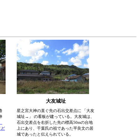
大友城址
櫓
星之宮大神の直ぐ先の石出交差点に 「大友
神
城址→」 の看板が建っている。大友城は、
、
石出交差点を右折した先の標高50mの台地
（ど
上にあり、千葉氏の祖であった平良文の居
城であったと伝えられている。