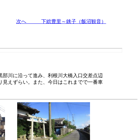
次へ 下総豊里～銚子（飯沼観音）
黒部川に沿って進み、利根川大橋入口交差点辺
り見えずらい。また、今日はこれまでで一番車