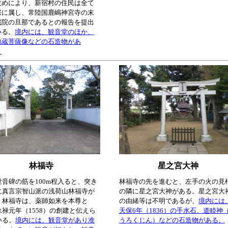
改めにより、新宿村の住民は全て
宗に属し、常陸国鹿嶋神宮寺の末
蔵院の旦那であるとの報告を提出
いる。
境内には、観音堂のほか、
地蔵菩薩像などの石造物があ
。
林福寺
星之宮大神
世音碑の筋を100m程入ると、突き
林福寺の先を進むと、左手の火の見
に真言宗智山派の浅荷山林福寺が
の隣に星之宮大神がある。星之宮大
。林福寺は、薬師如来を本尊と
の由緒等は不明であるが、
境内には
永禄元年（1558）の創建と伝えら
天保6年（1836）の手水石、道睦神
いる。
境内には、観音堂があり准
うろくじん）などの石造物がある。