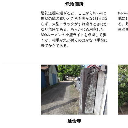
危険個所
巡礼道標を過ぎると、ここから約2㎞は
約2
擁壁の脇の狭いところを歩かなければな
地に
らず、大型トラックがすれ違うときはか
る。
なり危険である。あらかじめ用意した
生涯
800ルーメンの小型ライトを点滅して歩
くが、相手が気が付くのはかなり手前に
来てからである。
延命寺