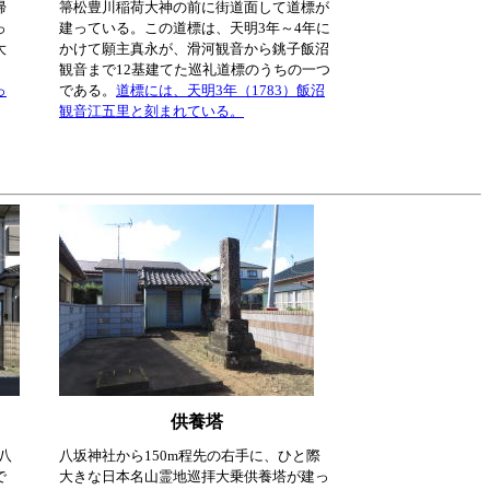
帰
箒松豊川稲荷大神の前に街道面して道標が
っ
建っている。この道標は、天明3年～4年に
大
かけて願主真永が、滑河観音から銚子飯沼
観音まで12基建てた巡礼道標のうちの一つ
っ
である。
道標には、天明3年（1783）飯沼
観音江五里と刻まれている。
供養塔
八
八坂神社から150m程先の右手に、ひと際
で
大きな日本名山霊地巡拝大乗供養塔が建っ