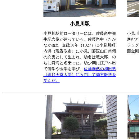
小見川駅
小見川駅前ロータリーには、佐藤尚中先
小見川
生記念像が建っている。佐藤尚中（たか
進むと
なかI)は、文政10年（1827）に小見川町
ラッグ
内浜（現香取市）に小見川藩医山口甫僊
面金剛
の次男として生まれ、幼名は竜太郎、の
ちに舜海と名乗った。幼少期に江戸へ出
て儒学や医学を学び、
佐藤泰然の和田塾
（現順天堂大学）に入門して蘭方医学を
学んだ。