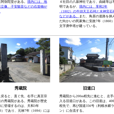
に阿弥陀堂がある。
境内には、地
４社目の八坂神社であり、由緒等は
薩立像、子安観音などの石造物が
明であるが、
境内には、享和2年
。
（1802）の牛頭天王石祠と水神宮石
などがある。
また、鳥居の道路を挟
だ向かいの民家角に安政7年（1860
文字庚申塔が建っている。
秀蔵院
旧道口
に戻ると、直ぐ先、右手に真言宗
秀蔵院から200m程先に進むと、左手
派の秀蔵院がある。秀蔵院が歴史
入る旧道口がある。この旧道は、400
録に登場するのは、天和3年
程先で、再び国道356号（利根水郷
83）であり、元禄7年（1694）には
ン）に合流する。