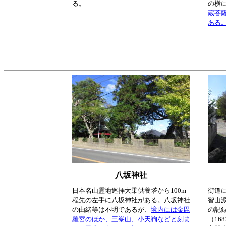
る。
の横
蔵菩
ある
八坂神社
日本名山霊地巡拝大乗供養塔から100m
街道
程先の左手に八坂神社がある。八坂神社
智山
の由緒等は不明であるが、
境内には金毘
の記
羅宮のほか、三峯山、小天狗などと刻ま
（16