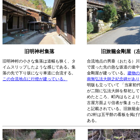
旧明神村集落
旧旅籠金剛屋（
旧明神村の小さな集落は道幅も狭く、タ
合流地点の男垂（おたる）川
イムスリップしたような感じである。集
で渡った先の急な坂道の途中
落の先で下り坂になり車道に合流する。
金剛屋が建っている。
建物の
この合流地点に行燈が建っている。
南無弘法大師之紀念碑があり
明版も立っていて 「当家初
が二階に弘法大師を祭祀して
めたところ、町内はもとより
古屋方面より信者が集まっ
と記載されている。旧旅籠金
の2軒は五平餅の看板を掲げ
ある。