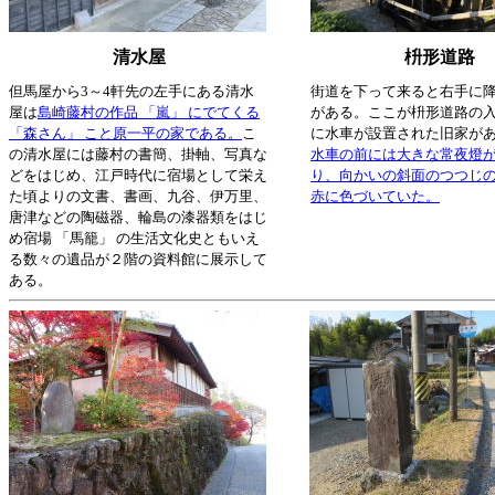
清水屋
枡形道路
但馬屋から3～4軒先の左手にある清水
街道を下って来ると右手に
屋は
島崎藤村の作品 「嵐」 にでてくる
がある。ここが枡形道路の
「森さん」 こと原一平の家である。
こ
に水車が設置された旧家が
の清水屋には藤村の書簡、掛軸、写真な
水車の前には大きな常夜燈
どをはじめ、江戸時代に宿場として栄え
り、向かいの斜面のつつじ
た頃よりの文書、書画、九谷、伊万里、
赤に色づいていた。
唐津などの陶磁器、輪島の漆器類をはじ
め宿場 「馬籠」 の生活文化史ともいえ
る数々の遺品が２階の資料館に展示して
ある。