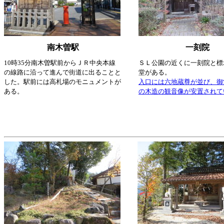
南木曽駅
一刻院
10時35分南木曽駅前からＪＲ中央本線
ＳＬ公園の近くに一刻院と標
の線路に沿って進んで街道に出ることと
堂がある。
した。駅前には高札場のモニュメントが
入口には六地蔵尊が並び、御
ある。
の木造の観音像が安置されて