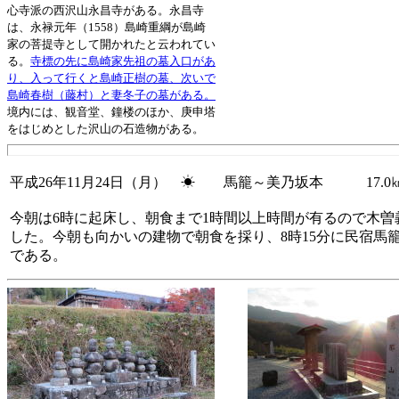
心寺派の西沢山永昌寺がある。永昌寺
は、永禄元年（1558）島崎重綱が島崎
家の菩提寺として開かれたと云われてい
る。
寺標の先に島崎家先祖の墓入口があ
り、入って行くと島崎正樹の墓、次いで
島崎春樹（藤村）と妻冬子の墓がある。
境内には、観音堂、鐘楼のほか、庚申塔
をはじめとした沢山の石造物がある。
平成26年11月24日（月） ☀ 馬籠～美乃坂本 17.0
今朝は6時に起床し、朝食まで1時間以上時間が有るので木
した。今朝も向かいの建物で朝食を採り、8時15分に民宿馬
である。