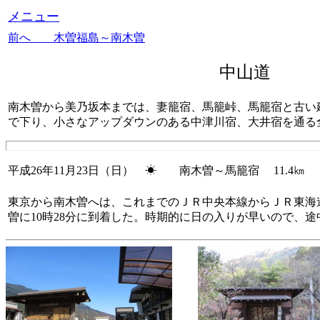
メニュー
前へ 木曽福島～南木曽
中山道 （
南木曽から美乃坂本までは、妻籠宿、馬籠峠、馬籠宿と古い
で下り、小さなアップダウンのある中津川宿、大井宿を通る
平成26年11月23日（日） ☀ 南木曽～馬籠宿 11.4㎞
東京から南木曽へは、これまでのＪＲ中央本線からＪＲ東海道
曽に10時28分に到着した。時期的に日の入りが早いので、