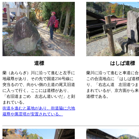
道標
はしば道標
蘭（あららぎ）川に沿って進むと左手に
蘭川に沿って進むと車道に合
地蔵尊があり、その先で国道256号線に
この合流地点に 「はしば道標
突当るので、向かい側の土道の尾又旧道
り、「右志ん道 左旧道つま
に入って行く。ここには道標があり、
まれているが、京方面から来
「右旧道まごめ 左志ん道いいだ」と刻
道標である。
まれている。
街道を進むと墓地があり、街道脇に六地
蔵尊や萬霊塔が安置されている。