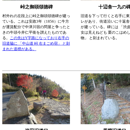
峠之御頭頌徳碑
十辺舎一九の
村外れの左段上に峠之御頭頌徳碑が建っ
旧道を下って行くと右手に東
ている。これは安政3年（1856）に牛方
レがあり、街道沿いに十返舎
が運賃配分で中津川宿の問屋と争ったと
が建っている。碑には 「渋皮
きの牛頭今井仁平衛を讃えたものであ
女は見えねども 栗のこはめし
る。
この先はY字路になっており右手の
物」 と刻まれている。
旧道脇に 「中山道 峠 右まごめ宿」 と刻
まれた道標がある。