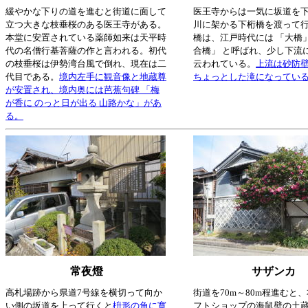
緩やかな下りの道を進むと街道に面して
医王寺からは一気に坂道を
立つ大きな枝垂桜のある医王寺がある。
川に架かる下桁橋を渡って
本堂に安置されている薬師如来は天平時
橋は、江戸時代には 「大橋」
代の名僧行基菩薩の作と言われる。初代
合橋」 と呼ばれ、少し下流
の枝垂桜は伊勢湾台風で倒れ、現在は二
云われている。
上流は砂防
代目である。
境内左手に観音像と地蔵尊
ちょっとした滝になってい
が安置され、境内奥には芭蕉句碑 「梅
が香に のっと日が出る 山路かな」があ
る。
常夜燈
サザンカ
高札場跡から県道7号線を横切って向か
街道を70m～80m程進むと
い側の坂道を上って行くと
枡形の角に寛
フトショップの海鼠壁の土