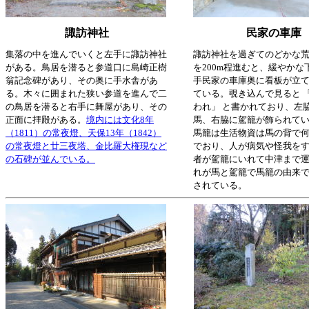
諏訪神社
民家の車庫
集落の中を進んでいくと左手に諏訪神社
諏訪神社を過ぎてのどかな
がある。鳥居を潜ると参道口に島崎正樹
を200m程進むと、緩やかな
翁記念碑があり、その奥に手水舎があ
手民家の車庫奥に看板が立
る。木々に囲まれた狭い参道を進んで二
ている。覗き込んで見ると 
の鳥居を潜ると右手に舞屋があり、その
われ」 と書かれており、左
正面に拝殿がある。
境内には文化8年
馬、右脇に駕籠が飾られて
（1811）の常夜燈、天保13年（1842）
馬籠は生活物資は馬の背で
の常夜燈と廿三夜塔、金比羅大権現など
でおり、人が病気や怪我を
の石碑が並んでいる。
者が駕籠にいれて中津まで
れが馬と駕籠で馬籠の由来
されている。