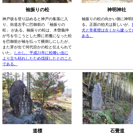
袖振りの松
神明神社
神戸坂を登り詰めると神戸の集落に入
袖振りの松の向かい側に神明
り、街道左手に巴御前の 「袖振りの
る。正面の狛犬は新しいが、
松」 がある。袖振りの松は、木曽義仲
犬と常夜燈は古くから建って
が弓を引こうとした際に邪魔になった松
ある。
を巴御前が袖を払って横倒しにしたが、
また芽が出て何代目かの松と伝えられて
いた。
しかし、平成21年に松喰い虫に
より立ち枯れしたため伐採したとのこと
である。
道標
石畳道