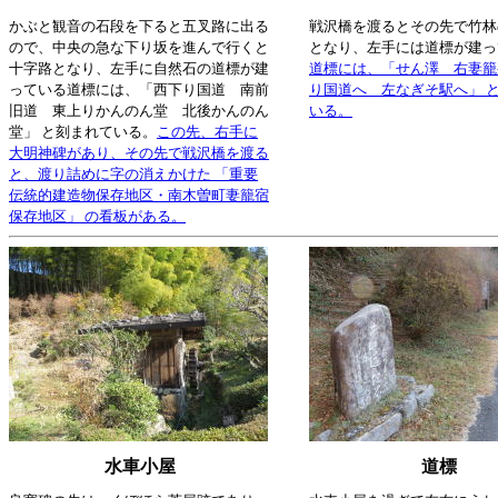
かぶと観音の石段を下ると五叉路に出る
戦沢橋を渡るとその先で竹林
ので、中央の急な下り坂を進んで行くと
となり、左手には道標が建っ
十字路となり、左手に自然石の道標が建
道標には、「せん澤 右妻籠
っている道標には、「西下り国道 南前
り国道へ 左なぎそ駅へ」 
旧道 東上りかんのん堂 北後かんのん
いる。
堂」 と刻まれている。
この先、右手に
大明神碑があり、その先で戦沢橋を渡る
と、渡り詰めに字の消えかけた 「重要
伝統的建造物保存地区・南木曽町妻籠宿
保存地区」 の看板がある。
水車小屋
道標