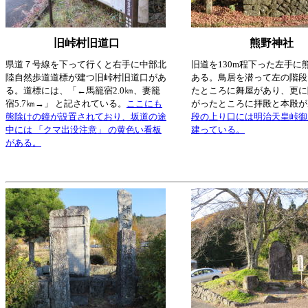
旧峠村旧道口
熊野神社
県道７号線を下って行くと右手に中部北
旧道を130m程下った左手に
陸自然歩道道標が建つ旧峠村旧道口があ
ある。鳥居を潜って左の階段
る。道標には、「←馬籠宿2.0㎞、妻籠
たところに舞屋があり、更に
宿5.7㎞→」 と記されている。
ここにも
がったところに拝殿と本殿が
熊除けの鐘が設置されており、坂道の途
段の上り口には明治天皇峠御
中には 「クマ出没注意」 の黄色い看板
建っている。
がある。