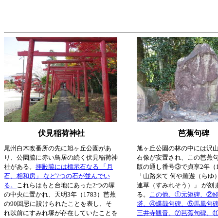
伏見稲荷神社
芭蕉句碑
尾州白木改番所の先に旭ヶ丘公園があ
旭ヶ丘公園の林の中には沢
り、公園脇に赤い鳥居の続く伏見稲荷神
石像が安置され、この芭蕉
社がある。
拝殿脇には標示石なる 「月
版の通し番号③で貞享2年（1
石、相和房」 など7つの石が並んでい
「山路来て 何や羅遊（らゆ
る。
これらはもと台地にあった2つの塚
連草（すみれそう）」 が刻
の中央に置かれ、天明3年（1783）芭蕉
る。
この他、①元矩碑、②
の90回忌に設けられたことを表し、そ
塔、④蝶哉句碑、⑤馬風句
れ以前にすみれ塚が存在していたことを
三井寺観音、⑦芭蕉句碑、