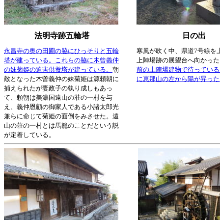
法明寺跡五輪塔
日の出
永昌寺の奥の田圃の脇にひっそりと五輪
寒風が吹く中、県道7号線を
塔が建っている。これらの脇に木曾義仲
上陣場跡の展望台へ向かった
の妹菊姫の迫害供養塔が建っている。
朝
前の上陣場建物で待っていると
敵となった木曽義仲の妹菊姫は源頼朝に
に恵那山の左から陽が昇った
捕えられたが妻政子の執り成しもあっ
て、頼朝は美濃国遠山の荘の一村を与
え、義仲恩顧の御家人である小諸太郎光
兼らに命じて菊姫の面倒をみさせた。遠
山の荘の一村とは馬籠のことだという説
が定着している。