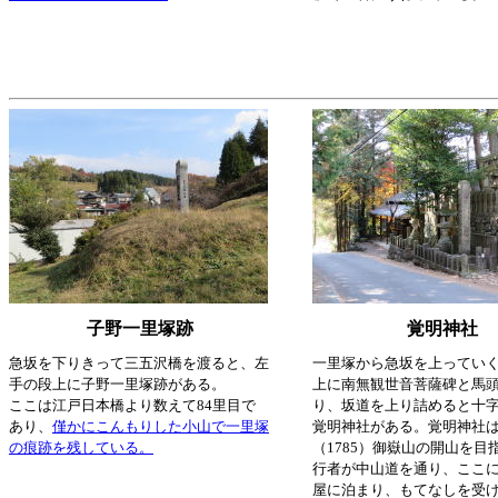
子野一里塚跡
覚明神社
急坂を下りきって
三五沢橋
を渡ると、左
一里塚から急坂を上ってい
手の段上に子野一里塚跡がある。
上に南無観世音菩薩碑と馬
ここは江戸日本橋より数えて84里目で
り、坂道を上り詰めると十
あり、
僅かにこんもりした小山で一里塚
覚明神社がある。覚明神社は
の痕跡を残している。
（1785）御嶽山の開山を目
行者が中山道を通り、ここ
屋に泊まり、もてなしを受