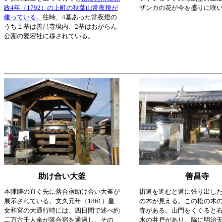
政4年（1792）の上町の秋葉山常夜燈が
ザンカの花が今を盛りに咲
建っている。
往時、4基あった常夜燈の
うち１基は善昌寺境内、2基はおがらん
公園の愛宕社に移されている。
助け合い大釜
善昌寺
本陣跡の直ぐ先に落合宿助け合い大釜が
街道を進むと道に張り出し
展示されている。文久元年（1861）皇
の木が見える。この松の木
女和宮の大通行時には、四日間で述べ約
寺がある。山門をくぐると
二万六千人余が落合宿を通過し、その
水の井戸があり、脇に明治