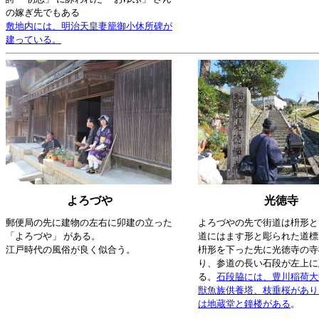
の嫁ぎ先でもある
敷地内には、明治天皇妻籠御小休所碑が
建っている。
よろづや
光徳寺
郵便局の先に建物の左右に卯建の立った
よろづやの先で街道は枡形と
「よろづや」 がある。
道にはます形と彫られた道標
江戸時代の風俗が良く似合う。
枡形を下った先に光徳寺の寺
り、参道の長い石段が左上に
る。
石段脇には、豊川稲荷大
獣魚族供養塔、枝垂桜があり
は地蔵堂と鐘楼がある
。