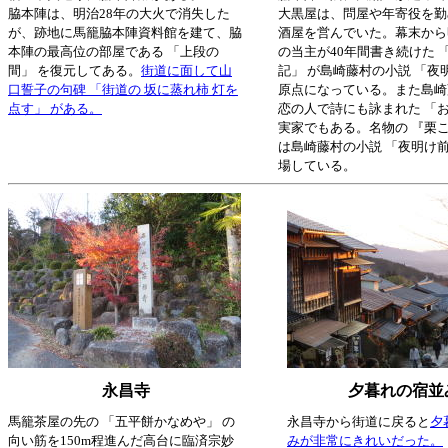
脇本陣は、明治28年の大火で消失した
大黒屋は、問屋や年寄役を勤
が、跡地に馬籠脇本陣資料館を建て、脇
酒屋を営んでいた。幕末から
本陣の最高位の部屋である 「上段の
の当主が40年間書き続けた 
間」 を復元してある。
街道に面して山
記」 が島崎藤村の小説 「夜
口誓子の句碑 「街道の 坂に蒸れ柿 灯を
原点になっている。また島崎
点す」 がある。
恋の人で詩にも詠まれた 「お
実家でもある。名物の 『栗
は島崎藤村の小説 「夜明け前
場している。
永昌寺
夕暮れの宿並
馬籠茶屋の先の 「五平餅かなめや」 の
永昌寺から街道に戻ると
夕
向い筋を150m程進んだ高台に臨済宗妙
みが非常にきれいだった。