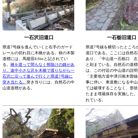
一石沢旧道口
一石栃旧道口
県道7号線を進んでいくと右手のガード
県道7号線を横切ったところ
レールの切れ目に木橋がある。袂の木製
道口である。ここには自然石
道標には、馬籠宿4.6㎞と記されてい
あり、「中山道一石栃口 
る。
橋を渡って間もなく熊除けの鐘があ
と刻まている。自然石の道標
り、途中小さな沢を木橋で渡りながら一
は、この付近の中山道の説明
石沢に沿って進んで行くと県道7号線に
「主要地方道中津川南木曽線
突き当たる。
突き当りには、自然石の中
事に伴い、車道敷になる中山
山道道標がある。
ては破壊することなく、形状
たまま埋蔵保存を実施した。
れている。