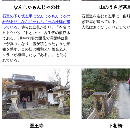
なんじゃもんじゃの杜
山のうさぎ茶
石畳の下り坂左手になんじゃもんじゃの
石畳道を進むと左手に十曲
杜があり、なんじゃもんじゃの杜碑が建
ぎ茶屋が建っている。
っている。
傍らに立札があり、「本名は
人気は無くひっそりとして
ヒトツバタゴトといい、古生代の依存木
である。5月中旬頃の開花で満開時は樹
上が真白になり、雪が積もったような景
観を醸す。この杜は昭和51年落合老人
クラブが植樹したもである。」 と記さ
れている。
医王寺
下桁橋