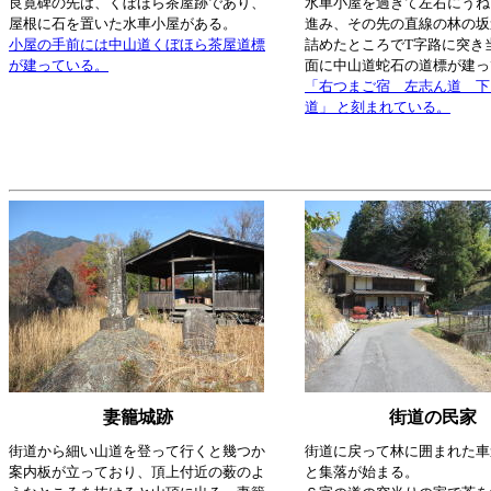
良寛碑の先は、くぼほら茶屋跡であり、
水車小屋を過ぎて左右にうね
屋根に石を置いた水車小屋がある。
進み、その先の直線の林の坂
小屋の手前には中山道くぼほら茶屋道標
詰めたところでT字路に突き
が建っている。
面に中山道蛇石の道標が建っ
「右つまご宿 左志ん道 下
道」 と刻まれている。
妻籠城跡
街道の民家
街道から細い山道を登って行くと幾つか
街道に戻って林に囲まれた車
案内板が立っており、頂上付近の薮のよ
と集落が始まる。