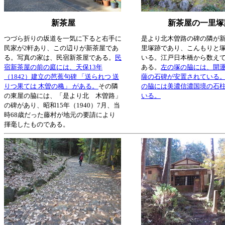
新茶屋
新茶屋の一里塚
つづら折りの坂道を一気に下ると右手に
是より北木曽路の碑の隣が
民家が2軒あり、この辺りが新茶屋であ
里塚跡であり、こんもりと
る。写真の家は、民宿新茶屋である。
民
いる。江戸日本橋から数えて
宿新茶屋の前の庭には、
天保13年
ある。
左の塚の脇には、開
（1842）建立の芭蕉句碑 「送られつ 送
薩の石碑が安置されている
りつ果ては 木曽の穐」 がある。
その隣
の脇には美濃信濃国境の石
の東屋の脇には、「是より北 木曽路」
いる。
の碑があり、昭和15年（1940）7月、当
時68歳だった藤村が地元の要請により
揮毫したものである。