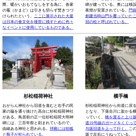
際、暖かいおもてなしをする為に、各家
碑が建っている。奥には移
の竈（かまど）は引きも切らず焚きつづ
夜燈が安置されている。
門
けられたという。
ここに展示された大釜
創建当時山門を覆っていた
は日本の食文化を後世に残すために色々
冠の松と呼ばれている。
なイベントに使用しているものである。
杉松稲荷神社
横手橋
おがらん神社から旧道を進むと右手の民
杉松稲荷神社から街道に戻
家の脇を通り抜けた高台に杉松稲荷神社
となり、下落合川に架かる
がある。鳥居前の正一位杉松稲荷大明神
っていく。
橋を渡ると上り
碑には、三百年祭と刻まれているので、
道19号線のガードをくぐっ
由緒ある神社と思われる。
拝殿には狛狐
与坂旧道を上って行く。
こ
と瓶子が祀られている。
坂で左右にうねっている。