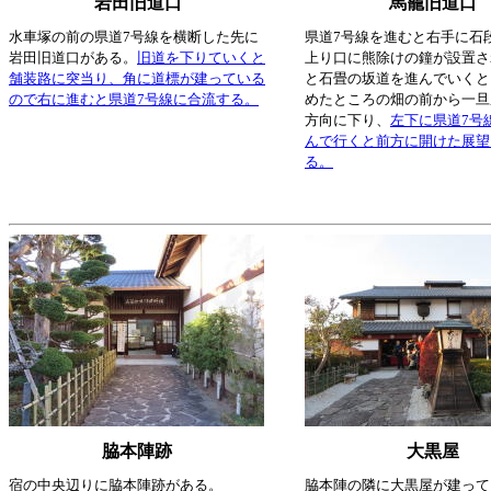
岩田旧道口
馬籠旧道口
水車塚の前の県道7号線を横断した先に
県道7号線を進むと右手に石
岩田旧道口がある。
旧道を下りていくと
上り口に熊除けの鐘が設置さ
舗装路に突当り、角に道標が建っている
と石畳の坂道を進んでいくと
ので右に進むと県道7号線に合流する。
めたところの畑の前から一旦
方向に下り、
左下に県道7号
んで行くと前方に開けた展望
る。
脇本陣跡
大黒屋
宿の中央辺りに脇本陣跡がある。
脇本陣の隣に大黒屋が建って