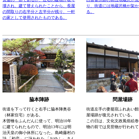
壊され、建て替えられたことから、長屋
り、街道には地蔵沢橋が架か
の間取りの右半分と左半分が残り、一軒
る。
の家として使用されたものである。
脇本陣跡
問屋場跡
街道を下って行くと右手に脇本陣奥谷
街道左手の妻籠宿ふれあい館
（林家住宅）がある。
屋場跡が復元されている。
木曽檜をふんだんに使って、明治10年
この日は、文化文政風俗絵巻
に建てられたもので、明治13年には明
物の前では見世物が行われて
治天皇の御小休所になった。島崎藤村の
詩 「初恋」 に詠われた 「おゆふ」 さん