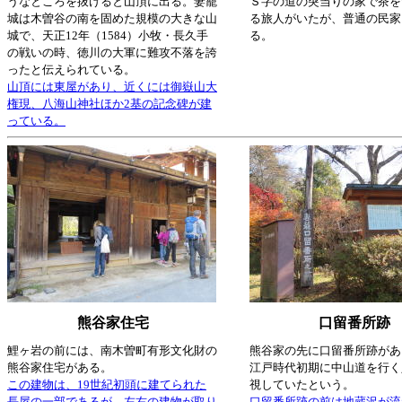
うなところを抜けると山頂に出る。妻籠
Ｓ字の道の突当りの家で茶を
城は木曽谷の南を固めた規模の大きな山
る旅人がいたが、普通の民家
城で、天正12年（1584）小牧・長久手
る。
の戦いの時、徳川の大軍に難攻不落を誇
ったと伝えられている。
山頂には東屋があり、近くには御嶽山大
権現、八海山神社ほか2基の記念碑が建
っている。
熊谷家住宅
口留番所跡
鯉ヶ岩の前には、南木曽町有形文化財の
熊谷家の先に口留番所跡があ
熊谷家住宅がある。
江戸時代初期に中山道を行く
この建物は、19世紀初頭に建てられた
視していたという。
長屋の一部であるが、左右の建物が取り
口留番所跡の前は地蔵沢が流