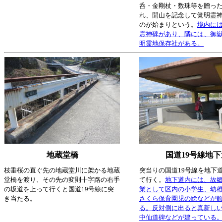
呑・金剛杖・数珠等を贈っ
れ、開山を記念して覚明霊
のが始まりという。
境内に
霊神碑があり、隣には、御
明霊地保存社がある。
地蔵堂橋
国道19号線地下
枝垂桜の直ぐ先の地蔵堂川に架かる地蔵
突当りの国道19号線を地下
堂橋を渡り、その先の変則十字路の右手
て行く。
地下道内には、故
の坂道を上って行くと国道19号線に突
業として区内の小学生、幼
き当たる。
さくら保育園児の絵などが
る。反対側に出ると真新し
中仙道碑などが建っている