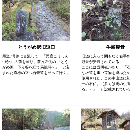
とうがめ沢旧道口
牛頭観音
県道7号線に合流して 「民宿こうしん
旧道に入って間もなく右手
づか」 の前を通り、前方左側の 「とう
観音が安置されている。
がめ沢 下り谷を経て馬籠峠へ」 と刻
ここには説明板があり、「
まれた道標の立つ石畳道を登って行く。
な坂道を重い荷物を運ぶた
使用された。この中山道に
一の石仏。（多くは馬の供
る。）」 と記載されてい