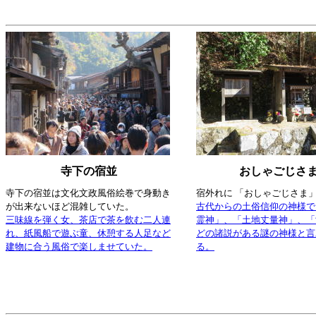
寺下の宿並
おしゃごじさ
寺下の宿並は文化文政風俗絵巻で身動き
宿外れに 「おしゃごじさま」
が出来ないほど混雑していた。
古代からの土俗信仰の神様で
三味線を弾く女、茶店で茶を飲む二人連
霊神」、「土地丈量神」、「
れ、紙風船で遊ぶ童、休憩する人足など
どの諸説がある謎の神様と言
建物に合う風俗で楽しませていた。
る。