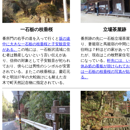
一石栃の枝垂桜
立場茶屋跡
番所門の右手の道を入って行くと
坂の途
番所跡の先に一石栃立場茶屋
中に大きな一石栃の枝垂桜と子安観音堂
り、妻籠宿と馬籠宿の中間に
がある。
この地には、一石栃沢流域に住
往時は７軒ほどの家があって
む者は難産しないという言い伝えがあ
たが、現在はこの牧野家住宅
り、信仰の対象として子安観音が祀られ
になっている。
軒先には、い
ており、傍らには男性のシンボルが安置
休み処の看板が掛けられてお
されている。またこの枝垂桜は、慶応元
は一石栃の枝垂桜の写真が貼
年と明治37年の大蛇抜けにも耐えた古
る。
木で町天然記念物に指定されている。