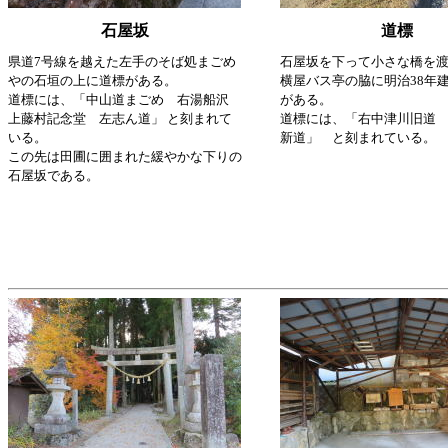
石屋坂
道標
県道7号線を越えた左手のそば処まごめ
石屋坂を下って小さな橋を
やの石垣の上に道標がある。
横屋バス亭の脇に明治38年
道標には、「中山道まごめ 右湯船沢
がある。
上藤村記念堂 左志ん道」 と刻まれて
道標には、「右中津川旧道
いる。
新道」 と刻まれている。
この先は田圃に囲まれた緩やかな下りの
石屋坂である。