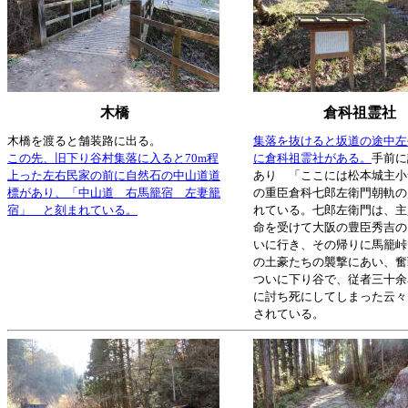
木橋
倉科祖霊社
木橋を渡ると舗装路に出る。
集落を抜けると坂道の途中左
この先、旧下り谷村集落に入ると70m程
に倉科祖霊社がある。
手前に
上った左右民家の前に自然石の中山道道
あり 「ここには松本城主小
標があり、「中山道 右馬籠宿 左妻籠
の重臣倉科七郎左衛門朝軌の
宿」 と刻まれている。
れている。七郎左衛門は、主
命を受けて大阪の豊臣秀吉の
いに行き、その帰りに馬籠峠
の土豪たちの襲撃にあい、奮
ついに下り谷で、従者三十余
に討ち死にしてしまった云々
されている。