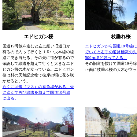
エドヒガン桜
枝垂れ桜
国道19号線を進むと左に細い旧道口が
エドヒガンから国道19号線
有るので入って行くとＪＲ中央本線の線
でいくと右手の道路標識の先
路に突き当たる。その先に道が有るので
500ｍほど残って入る。
確認して線路を越えて行くと大きなエド
その旧道を抜けて国道19号
ヒガン桜の木が立っている。エドヒガン
正面に枝垂れ桜の大木が立っ
桜は村の天然記念物で彼岸の頃に花を咲
かせるという。
近くには鱒（マス）の養魚場がある。先
に進んで再び線路を越えて国道19号線
に出る。