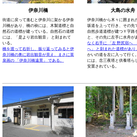
伊奈川橋
大島の水舟
街道に戻って進むと伊奈川に架かる伊奈
伊奈川橋から木々に囲まれ
川橋があり、橋の袂には、木製道標と自
坂道を上って行き、その先
然石の道標が建っている。自然石の道標
自然歩道道標が建つＹ字路
には、「是より岩出観音」 と刻まれて
と、その先に左手に水舟が
いる。
なく右手に 「左 野尻宿へ 
橋を渡って右折し、振り返ってみると伊
へ」 と刻まれた道標があり
奈川橋の奥に岩出観音が見え、まさに英
かいの道を左に入って行く
泉画の 「伊奈川橋遠景」 である。
には、念三夜塔と供養塔ら
安置されている。