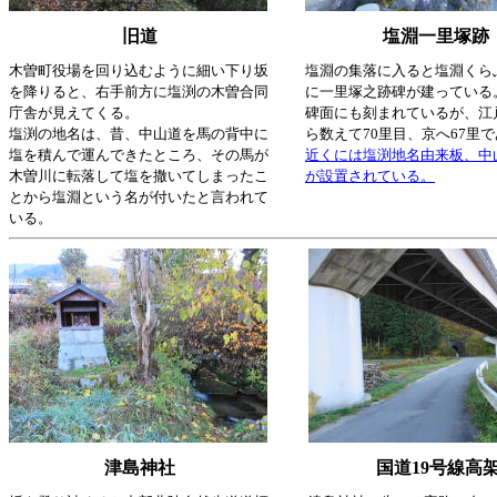
旧道
塩淵一里塚跡
木曽町役場を回り込むように細い下り坂
塩淵の集落に入ると塩淵くら
を降りると、右手前方に塩渕の木曽合同
に一里塚之跡碑が建っている
庁舎が見えてくる。
碑面にも刻まれているが、江
塩渕の地名は、昔、中山道を馬の背中に
ら数えて70里目、京へ67里
塩を積んで運んできたところ、その馬が
近くには塩渕地名由来板、中
木曽川に転落して塩を撒いてしまったこ
が設置されている。
とから塩淵という名が付いたと言われて
いる。
津島神社
国道19号線高