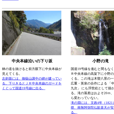
中央本線沿いの下り坂
小野の滝
林の道を抜けると前方眼下に中央本線が
国道19号線を進むと間もな
見えてくる。
Ｒ中央本線の高架下に小野の
左斜面には、御嶽山講中の碑が建ってい
くる。この滝は木曽八景の一
る。下りきるとＪＲ中央本線のガードを
広重・英泉の合作による 「
くぐって国道19号線に出る。
九次」 にも浮世絵として描
る。
滝の落差はおよそ20ｍ
ら変わっていない。
滝の淵には、文政4年（182
燈、南無阿弥陀仏歓喜天が安
る。