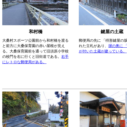
和村橋
鍵屋の土蔵
大桑村スポーツ公園前から和村橋を渡る
郵便局の先に 「枡形鍵屋の坂
と前方に大桑保育園の赤い屋根が見え
れた立札があり、
塀の奥に 
る。大桑保育園前を通って旧須原小学校
が付いた土蔵が建っている。
の校門を右に行くと旧街道である。
右手
にレトロな郵便局がある。