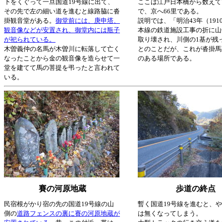
下をくぐって一旦国道19号線に出て、
ここは江戸日本橋から数えて
その先で左の細い道を進むと線路脇に沓
で、京へ66里である。
掛観音堂がある。
御堂前には、庚申塔、
説明では、「明治43年（191
観音像などが安置され、御堂内には瓶子
本線の鉄道施設工事の折に山
が祀られている。
取り壊され、川側の1基が残
木曽義仲の名馬が木曽川に転落して亡く
とのことだが、これが沓掛馬
なったことから金の観音像を造らせて一
のある場所である。
堂を建てて馬の菩提を弔ったと言われて
いる。
賽の河原地蔵
歩道の終点
民宿根がかり宿の先の国道19号線の山
暫く国道19号線を進むと、
側の
道路フェンスの裏に賽の河原地蔵が
は無くなってしまう。