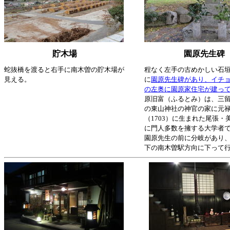
貯木場
園原先生碑
蛇抜橋を渡ると右手に南木曽の貯木場が
程なく左手の古めかしい石
見える。
に
園原先生碑があり、イチ
の左奥に園原家住宅が建っ
原旧富（ふるとみ）は、三
の東山神社の神官の家に元禄
（1703）に生まれた尾張・
に門人多数を擁する大学者
園原先生の前に分岐があり
下の南木曽駅方向に下って