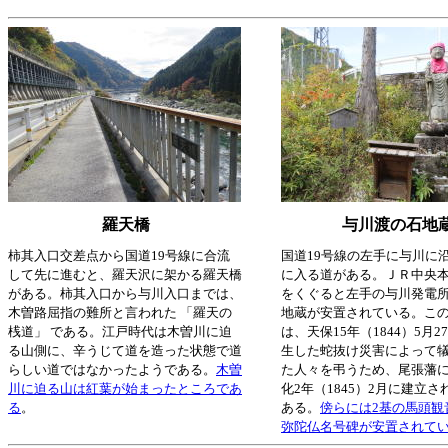
羅天橋
与川渡の石地
柿其入口交差点から国道19号線に合流
国道19号線の左手に与川に
して先に進むと、羅天沢に架かる羅天橋
に入る道がある。ＪＲ中央
がある。柿其入口から与川入口までは、
をくぐると左手の与川発電
木曽路屈指の難所と言われた 「羅天の
地蔵が安置されている。こ
桟道」 である。江戸時代は木曽川に迫
は、天保15年（1844）5月
る山側に、辛うじて道を造った状態で道
生した蛇抜け災害によって
らしい道ではなかったようである。
木曽
た人々を弔うため、尾張藩
川に迫る山は紅葉が始まったところであ
化2年（1845）2月に建立
る
。
ある。
傍らには2基の馬頭観
弥陀仏名号碑が安置されて