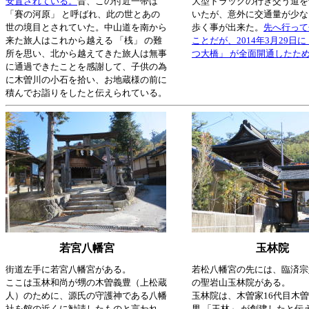
安置されている。
昔、この付近一帯は
大型トラックの行き交う道を
「賽の河原」 と呼ばれ、此の世とあの
いたが、意外に交通量が少な
世の境目とされていた。中山道を南から
歩く事が出来た。
先へ行って
来た旅人はこれから越える 「桟」 の難
ことだが、2014年3月29日に
所を思い、北から越えてきた旅人は無事
つ大橋」 が全面開通したた
に通過できたことを感謝して、子供の為
に木曽川の小石を拾い、お地蔵様の前に
積んでお詣りをしたと伝えられている。
若宮八幡宮
玉林院
街道左手に若宮八幡宮がある。
若松八幡宮の先には、臨済宗
ここは玉林和尚が甥の木曽義豊（上松蔵
の聖岩山玉林院がある。
人）のために、源氏の守護神である八幡
玉林院は、木曽家16代目木
社を館の近くに勧請したものと言われ、
男 「玉林」 が創建したと伝