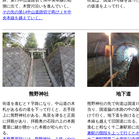
み、第13中山道踏切でJR中央本線の右
街道は、国道19号線を渡っ
側に出て、木曽川沿いを進んでいく。
の坂道を上って行く。
その先の第14中山道踏切で再びＪＲ中
央本線を越えていく。
熊野神社
地下道
街道を進むとＹ字路になり、中山道の木
熊野神社の先で街道は国道1
札がある右の道を下って行くと、左手段
当り、国道脇の水路の中の
上に熊野神社がある。鳥居を潜ると正面
けて行く。地下道を抜ける
に拝殿があり、拝殿奥の石段の上の本殿
本線も越えて旧国道に出る
覆屋に鍵が懸かった本殿が祀られてい
進むと程なく十二兼駅前に
る。
兼駅の階段を上って行くと
本殿覆屋脇には、熊野神社、八釼（やつ
十二兼駅開業二十周年記念