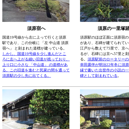
須原宿へ
須原の一里塚
国道19号線から左に上って行くと須原
須原駅のほぼ正面に須原宿の
駅であり、この分岐に 「左 中山道 須原
があり、石碑が建てられてい
宿へ」 と刻まれた道標が建っている。
江戸から数えて75里で、京へ
しかし、国道19号線を少し進んだとこ
るが、石碑には京へ57里と
ろに左へ上がる細い旧道が残っており、
る。
須原駅前のロータリーの
上り口に小さな 「中山道」 の道標があ
幸田露伴が明治22年冬に須
る。この旧道を進むと民家の間を通って
縁で書いた出世作の小説の一
須原駅の少し先に出てくる。
碑として刻まれている
。