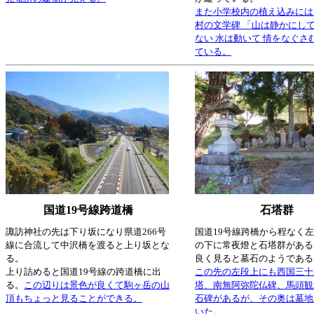
また小学校内の植え込みには
村の文学碑 「山は静かにして
ない 水は動いて 情をなぐさ
ている。
国道19号線跨道橋
石塔群
諏訪神社の先は下り坂になり県道266号
国道19号線跨橋から程なく
線に合流して中沢橋を渡ると上り坂とな
の下に常夜燈と石塔群がある
る。
良く見ると墓石のようである
上り詰めると国道19号線の跨道橋に出
この先の左段上にも西国三十
る。
この辺りは景色が良くて駒ヶ岳の山
塔、南無阿弥陀仏碑、馬頭観
頂もちょっと見ることができる。
石碑があるが、その奥は墓地
いた。