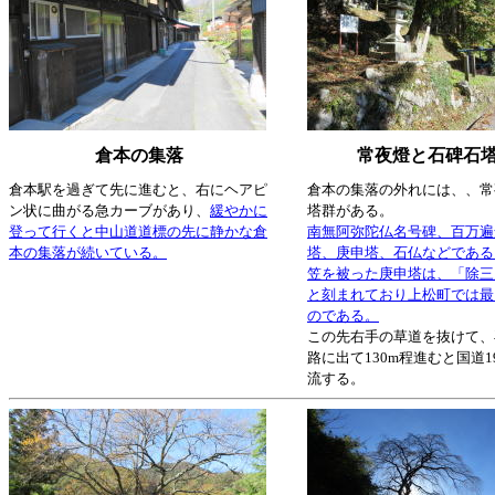
倉本の集落
常夜燈と石碑石
倉本駅を過ぎて先に進むと、右にヘアピ
倉本の集落の外れには、、常
ン状に曲がる急カーブがあり、
緩やかに
塔群がある。
登って行くと中山道道標の先に静かな倉
南無阿弥陀仏名号碑、百万遍
本の集落が続いている。
塔、庚申塔、石仏などである
笠を被った庚申塔は、「除三
と刻まれており上松町では最
のである。
この先右手の草道を抜けて、
路に出て130m程進むと国道
流する。