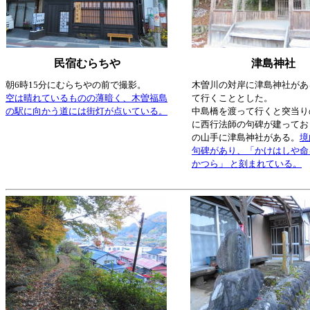
民宿むらちや
津島神社
朝6時15分にむらちやの前で撮影。
木曽川の対岸に津島神社があ
空は晴れているものの薄暗く、木曽福島
て行くこととした。
の駅に向かう道には街灯が点いている。
中島橋を渡って行くと突当り
に西行法師の句碑が建ってお
の山手に津島神社がある。
境
句碑があり、「かけはしや命
かつら」 と刻まれている。