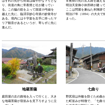
はずれの先から街道は緩やかな下りとな
常夜燈の先の五又路を越え
り、街道の角に常夜燈と社が建ってい
明治天皇御小休所碑が建っ
る。この脇の筋を上って国道19号線を
ここは問屋を兼ねた本陣跡
越えた先に、臨済宗妙心寺派の妙覚寺が
明治27年（1894）の大火
ある。境内には十字架を左手に持ったマ
まった。
リア観音があるというが、寄らずに先に
進んだ。
地蔵菩薩
七曲り
庭田屋の左の路地を入って行くと、大き
野尻宿は外敵を防ぐため曲
な地蔵菩薩が宿並みを見下ろすように立
た町並みが特徴で、「七曲り