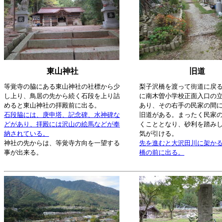
東山神社
旧道
等覚寺の脇にある東山神社の社標から少
梨子沢橋を渡って街道に戻
し上り、鳥居の先から続く石段を上り詰
に南木曽小学校正面入口の
めると東山神社の拝殿前に出る。
あり、その右手の民家の間
石段脇には、庚申塔、記念碑、水神碑な
旧道がある。まったく民家
どがあり、拝殿には沢山の絵馬などが奉
くこととなり、砂利を踏み
納されている。
気が引ける。
神社の先からは、等覚寺方向を一望する
先を進むと大沢田川に架か
事が出来る。
橋の前に出る。