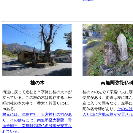
桂の木
南無阿弥陀仏
街道に戻って進むとＹ字路に桂の大木が
桂の木の先でＹ字路中央に寝
立っている。この桂の木は現存する上松
便局があり、街道は左に進ん
町の桂の木の中で一番太く幹回りは4.1
左に入って間もなく、左手に
ｍある。
陀仏名号碑があり、
その先は
根元には、津島神社、大宮神社の祠があ
入り口に六地蔵尊が安置され
り、その傍らには、南無勢至大菩薩、青
面金剛王、南無阿弥陀仏名号碑が安置さ
れている。