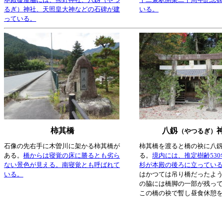
るぎ）神社、天照皇大神などの石碑が建
いる。
っている。
柿其橋
八釼
（やつるぎ）
石像の先右手に木曽川に架かる柿其橋が
柿其橋を渡ると橋の袂に八
ある。
橋からは寝覚の床に勝るとも劣ら
る。
境内には、推定樹齢53
ない景色が見える。南寝覚とも呼ばれて
杉が本殿の後ろに立ってい
いる。
はかつては吊り橋だったよ
の脇には橋脚の一部が残っ
この橋の袂で暫し昼食休憩