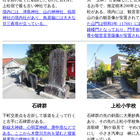
上松宿で最も古い神社である。
るお寺で、推定樹木200年と
境内には、津島神社、山の神神社、稲荷
松がある。境内には、観音堂
神社の境内社があり、鳥居脇には大きな
山の金の観音像が安置されて
廿三夜塔が立っている。
た山門は明和3年（1766）
鐘楼門となっており、門手前
尊や観世音菩薩像が安置され
石碑群
上松小学校
下町交差点を左折して坂道を上って行く
石碑群の先の斜面に大乗妙典
と左手に石碑群がある。
あり、その先の上松小学校角
駒嶽大神碑、心明霊神碑、庚申塔などで
吉歌碑 「駒ケ嶽見て そめ
ある。ここから木曽川方向を望むと寝覚
にし 小さき汽車は 峡に入
発電所の建物が見える。
が建っている。