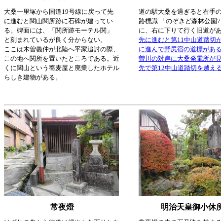
大桑一里塚から国道19号線に戻って先
道の駅大桑を過ぎると右手
に進むと関山関所跡に石碑が建ってい
路標識 「のぞきど森林公園7
る。碑面には、「関所跡モーテル関」
に、右に下りて行く旧道が
と刻まれているが良く分からない。
先に進むと第11中山道踏切
ここは木曽義仲が北陸へ平家追討の際、
に進んで野尻宿の道標があ
この地へ関所を置いたところである。近
曽川の対岸に大桑発電所が
くに関山という蕎麦屋と廃業したホテル
先で第12中山道踏切を越え
らしき建物がある。
常夜燈
明治天皇御小休