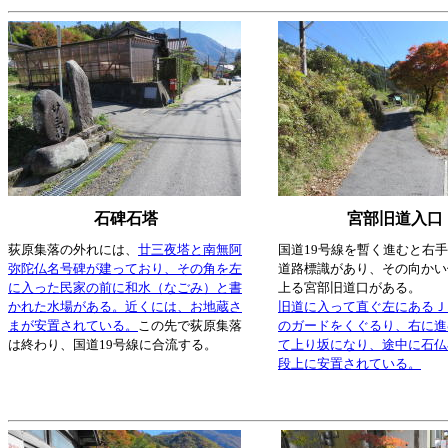
石碑石塔
宮部旧道入口
荻原集落の外れには、
廿三夜塔と南無阿
国道19号線を暫く進むと右
弥陀仏名号碑が建っており、その角を左
道路標識があり、その向かい
に入った民家の前に和水（なごみ）と書
上る宮部旧道口がある。
かれた水場がある。近くには、お地蔵さ
旧道に入って直ぐ左にあるＪ
まが安置されている。
この先で荻原集落
のガードをくぐるり、右に進
は終わり、国道19号線に合流する。
て上り坂になり、途中に石仏
段上に安置されている。