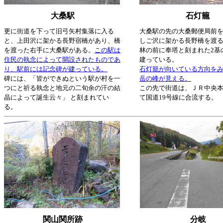
大桑駅
石灯籠
更に街道を下って旧弓矢村集落に入る
大桑駅の先の大桑郵便局前
と、上田沢に架かる長野宿橋があり、橋
しご沢に架かる長野橋を渡
を渡った右手に大桑駅がある。
この駅は
林の前に奉塔と刻まれた2基
住民の執念によって開設されたものであ
建っている。
り、駅前には記念碑が建っている。
石灯籠が向いている方向を
碑には、「皆ができぬという駅が村を一
岳の峰が見える。
つにと祈る執念と地元の二旬余の汗の結
この先で街道は、ＪＲ中央
晶によって誕生云々」 と刻まれてい
て国道19号線に合流する。
る。
関山関所跡
分岐