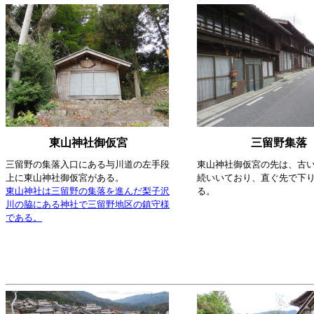
東山神社御仮宮
三留野集落
三留野の集落入口にある与川道の左手段
東山神社御仮宮の先は、古
上に東山神社御仮宮がある。
続いいており、直ぐ先で下
東山神社は三留野の集落を進んだ梨子沢
る。
川の脇にある神社で三留野地区の鎮守様
である。