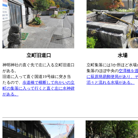
立町旧道口
水場
神明神社の直ぐ先で左に入る立町旧道口
立町集落には3か所ほど水場
がある。
集落のほぼ中央の
空澤橋を
旧道に入って直ぐ国道19号線に突き当
に荻原簡易郵便局があり、
たるので、
歩道橋で横断して向かいの立
滔々と流れる水場がある。
町の集落に入って行くと直ぐ左に水神碑
がある。