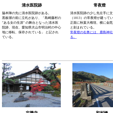
清水医院跡
常夜燈
脇本陣の先に清水医院跡がある。
清水医院跡の少し先左手に文
黒板塀の前に立札があり、「島崎藤村の
（1813）の常夜燈が建って
”ある女の生涯” の舞台となった清水医
正面に秋葉大権現、横に金毘
院跡、現在、愛知県犬山市明治村の中心
と刻まれている。
地に移転、保存されている」 と記され
常夜燈の右奥には、鹿島神社
ている。
る。
定勝寺
和村橋