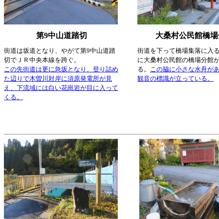
第9中山道踏切
大桑村公民館橋場
街道は坂道となり、やがて第9中山道踏
街道を下って橋場集落に入
切でＪＲ中央本線を跨ぐ。
に大桑村公民館の橋場分館
この先街道は更に急坂となり、登り詰め
る。
この脇に小さな水舟が
た辺りで木曽川対岸に須原発電所が見
観音の標識が立っている。
え、下流域には白い花崗岩が目に入って
くる。