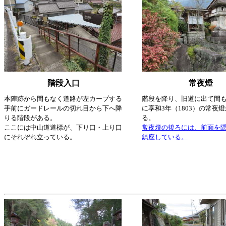
階段入口
常夜燈
本陣跡から間もなく道路が左カーブする
階段を降り、旧道に出て間
手前にガードレールの切れ目から下へ降
に享和3年（1803）の常夜
りる階段がある。
る。
ここには中山道道標が、下り口・上り口
常夜燈の後ろには、前面を
にそれぞれ立っている。
鎮座している。