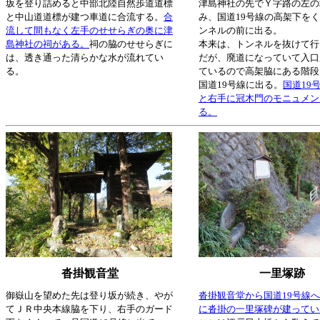
坂を登り詰めると中部北陸自然歩道道標
津島神社の先でＹ字路の左の
と中山道道標が建つ車道に合流する。
合
み、国道19号線の高架下を
流して間もなく左手のせせらぎの奥に津
ンネルの前に出る。
島神社の祠がある。
祠の脇のせせらぎに
本来は、トンネルを抜けて行
は、透き通った清らかな水が流れてい
だが、廃道になっていて入口
る。
ているので高架脇にある階段
国道19号線に出る。
国道19
と右手に冠木門のモニュメン
る。
沓掛観音堂
一里塚跡
御嶽山を望めた先は登り坂が続き、やが
沓掛観音堂から国道19号線
てＪＲ中央本線脇を下り、右手のガード
に沓掛の一里塚碑が建ってい