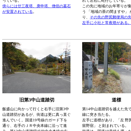
っている。
れて左右に蛇行している。
傍らには廿三夜塔、庚申塔、僧侶の墓石
この先に地域のお年寄りが
が安置されている
。
う 「地域の茶の間ますや」
り、
その先の野尻郵便局の
左手に小社と常夜燈がある
旧第3中山道踏切
道標
飯盛山に向かって行くと右手に旧第3中
第14中山道踏切を越えた先で
山道踏切があるが、街道は更に真っ直ぐ
線に突き当たる。
進んでいく。国道19号線のガード下を
左手に道標があり、「左 野
通り、右手のＪＲ中央本線に沿って進
留野宿」 と刻まれている。