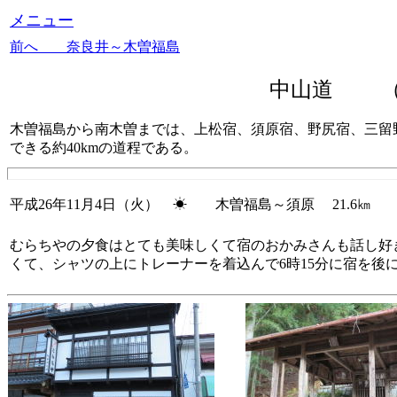
メニュー
前へ 奈良井～木曽福島
中山道 （
木曽福島から南木曽までは、上松宿、須原宿、野尻宿、三留
できる約40kmの道程である。
平成26年11月4日（火） ☀ 木曽福島～須原 21.6㎞
むらちやの夕食はとても美味しくて宿のおかみさんも話し好き
くて、シャツの上にトレーナーを着込んで6時15分に宿を後