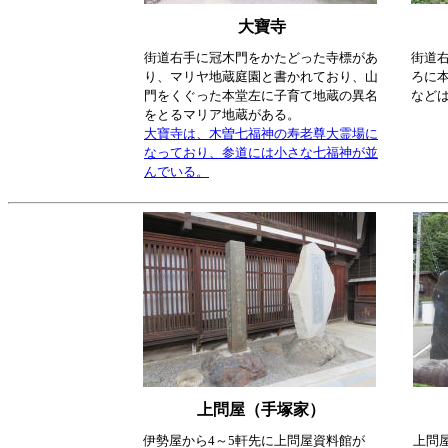
大寶寺
街道右手に冠木門をかたどった寺標があ
街道
り、マリヤ地蔵庭園と書かれており、山
ろに
門をくぐった本堂左に子育て地蔵の異名
など
をとるマリア地蔵がある。
大寶寺は、木曽七福神の寿老尊大霊場に
なっており、参道には小さな七福神が並
んでいる。
上問屋（手塚家）
伊勢屋から4～5軒先に上問屋資料館が
上問