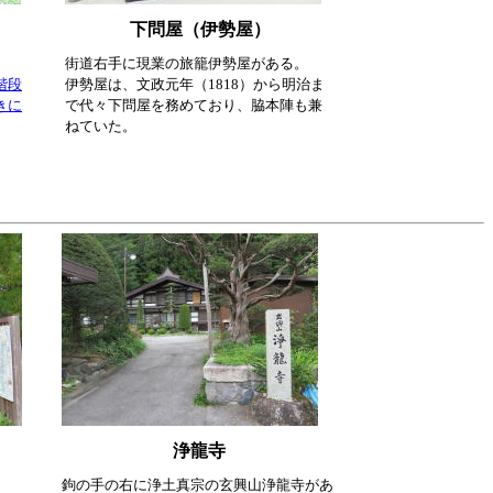
下問屋（伊勢屋）
街道右手に現業の旅籠伊勢屋がある。
階段
伊勢屋は、文政元年（1818）から明治ま
きに
で代々下問屋を務めており、脇本陣も兼
ねていた。
浄龍寺
鉤の手の右に浄土真宗の玄興山浄龍寺があ