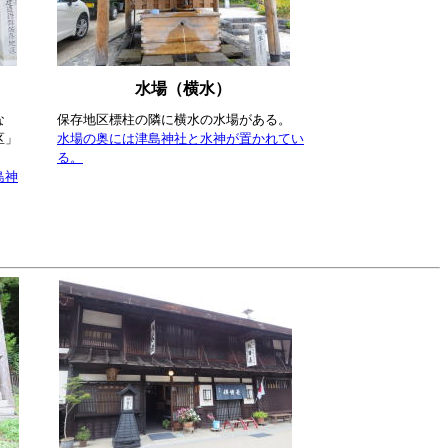
水場（横水）
な
保存地区標柱の隣に横水の水場がある。
区」
水場の奥には津島神社と水神が置かれてい
る。
島神