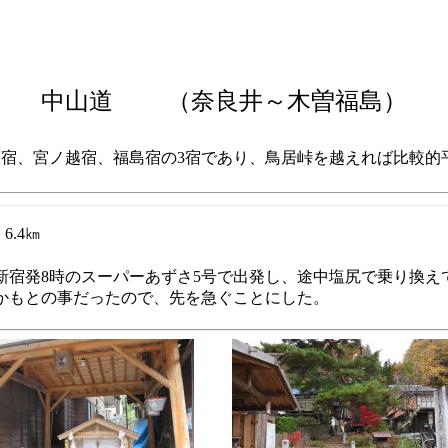
中山道 （奈良井～木曽福島）
宿、宮ノ越宿、福島宿の3宿であり、鳥居峠を越えれば比較的平
.4㎞
宿発8時のスーパーあずさ5号で出発し、途中塩尻で乗り換えて
かもとの事だったので、先を急ぐことにした。