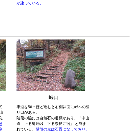
が建っている。
峠口
て
車道を50ｍほど進むと右側斜面に峠への登
山
り口がある。
刻
階段の脇には自然石の道標があり、「中山
民
道 上る鳥居峠 下る奈良井宿」 と刻ま
像
れている。
階段の先は石畳になっており、