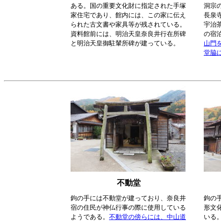
ある。国の重要文化財に指定された手塚
洞宗
家住宅であり、館内には、この家に伝え
長泉
られた古文書や家具等が残されている。
宇治
資料館前には、明治天皇奈良井行在所碑
の宿
と明治天皇御駐輦所碑が建っている。
山門
堂脇
不動堂
鉤の手には不動堂が建っており、奈良井
鉤の
宿の住民が神仏行事の際に使用している
形文
ようである。
不動堂の傍らには、中山道
いる