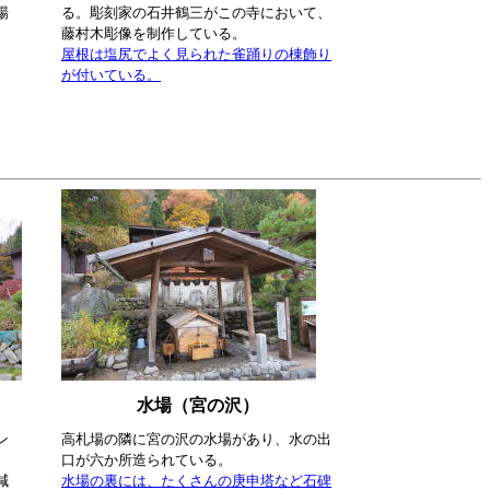
場
る。彫刻家の石井鶴三がこの寺において、
藤村木彫像を制作している。
屋根は塩尻でよく見られた雀踊りの棟飾り
が付いている。
水場（宮の沢）
ン
高札場の隣に宮の沢の水場があり、水の出
口が六か所造られている。
減
水場の裏には、たくさんの庚申塔など石碑