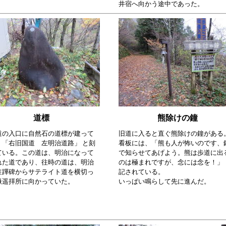
井宿へ向かう途中であった。
道標
熊除けの鐘
道の入口に自然石の道標が建って
旧道に入ると直ぐ熊除けの鐘がある
、「右旧国道 左明治道路」 と刻
看板には、「熊も人が怖いのです、
ている。この道は、明治になって
で知らせてあげよう。熊は歩道に出
れた道であり、往時の道は、明治
のは極まれですが、念には念を！」 
駐蹕碑からサテライト道を横切っ
記されている。
嶽遥拝所に向かっていた。
いっぱい鳴らして先に進んだ。