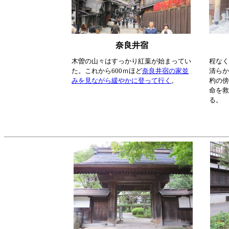
奈良井宿
木曽の山々はすっかり紅葉が始まってい
程なく
た。これから600ｍほど
奈良井宿の家並
清らか
みを見ながら緩やかに登って行く
。
杓の傍
命を救
る。