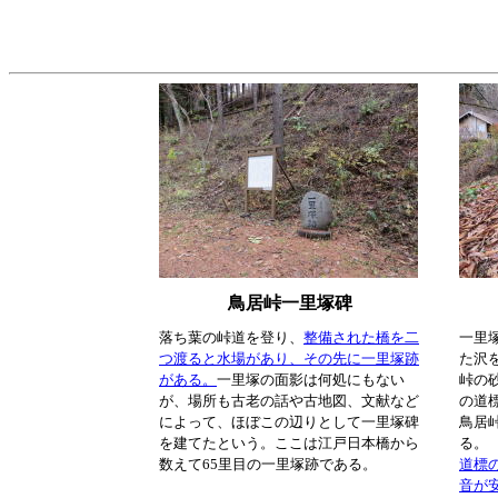
鳥居峠一里塚碑
落ち葉の峠道を登り、
整備された橋を二
一里
つ渡ると水場があり、その先に一里塚跡
た沢
がある。
一里塚の面影は何処にもない
峠の
が、場所も古老の話や古地図、文献など
の道
によって、ほぼこの辺りとして一里塚碑
鳥居
を建てたという。ここは江戸日本橋から
る。
数えて65里目の一里塚跡である。
道標
音が