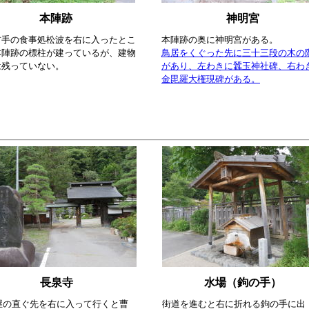
本陣跡
神明宮
右手の食事処松波を右に入ったとこ
本陣跡の奥に神明宮がある。
本陣跡の標柱が建っているが、建物
鳥居をくぐった先に三十三段の木の
は残っていない。
があり、左わきに蠶玉神社碑、右わ
金毘羅大権現碑がある。
長泉寺
水場（鉤の手）
屋の直ぐ先を右に入って行くと曹
街道を進むと右に折れる鉤の手に出