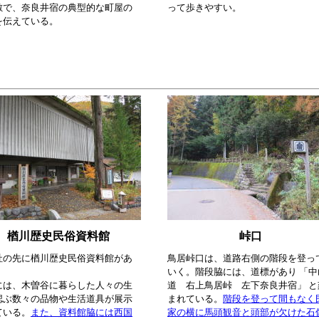
敷で、奈良井宿の典型的な町屋の
って歩きやすい。
を伝えている。
楢川歴史民俗資料館
峠口
社の先に楢川歴史民俗資料館があ
鳥居峠口は、道路右側の階段を登っ
いく。階段脇には、道標があり 「中
には、木曽谷に暮らした人々の生
道 右上鳥居峠 左下奈良井宿」 と
偲ぶ数々の品物や生活道具が展示
まれている。
階段を登って間もなく
ている。
また、資料館脇には西国
家の横に馬頭観音と頭部が欠けた石