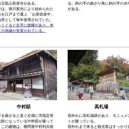
の玉龍山長泉寺がある。
る。鉤の手の曲がり角に鉤の手の水
寺は、徳川家光により始められた
がある。
茶を江戸まで運ぶ 「お茶壺道中」
泊所として毎年使用されていた。
をくぐると左手に鐘楼があり、本
に六地蔵が安置されている。
中村邸
高札場
手を曲がると直ぐ左側に市指定有
宿外れに高札場跡があり、モニュメ
化財になっている中村邸が建って
トが建っている。
。この建物は、櫛問屋中村利兵衛
宿外れまで来ると観光客はすっかり