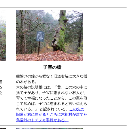
子産の栃
。
熊除けの鐘から程なく旧道右脇に大きな栃
鐘
の木がある。
る
木の脇の説明板には、「昔、この穴の中に
と
捨て子があり、子宝に恵まれない村人が、
育てて幸福になったことから、この実を煎
じて飲めば、子宝に恵まれると言い伝えら
れている。」 と記されている。
この先の
旧道が右に曲がるところに木祖村が建てた
鳥居峠のトチノキ群碑がある。