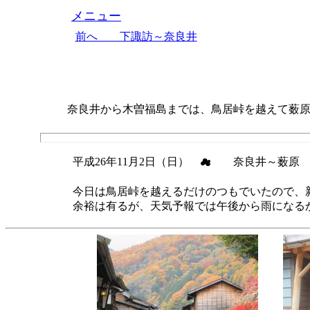
メニュー
前へ 下諏訪～奈良井
奈良井から木曽福島までは、鳥居峠を越えて薮原
平成26年11月2日（日） ☁ 奈良井～薮原 6
今日は鳥居峠を越えるだけのつもでいたので、新
余裕は有るが、天気予報では午後から雨になる