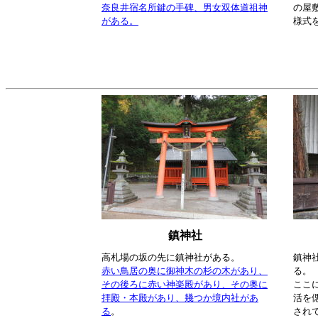
奈良井宿名所鍵の手碑、男女双体道祖神
の屋
がある。
様式
鎮神社
高札場の坂の先に鎮神社がある。
鎮神
赤い鳥居の奥に御神木の杉の木があり、
る。
その後ろに赤い神楽殿があり、その奥に
ここ
拝殿・本殿があり、幾つか境内社があ
活を
る
。
され