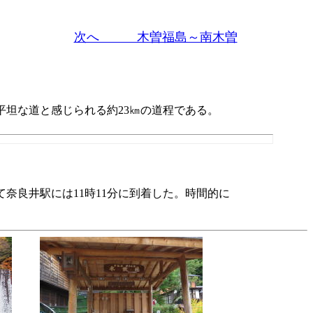
次へ 木曽福島～南木曽
坦な道と感じられる約23㎞の道程である。
奈良井駅には11時11分に到着した。時間的に