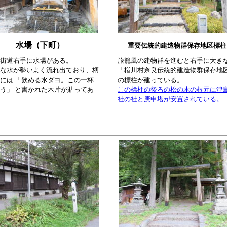
水場（下町）
重要伝統的建造物群保存地区標柱
街道右手に水場がある。
旅籠風の建物群を進むと右手に大き
な水が勢いよく流れ出ており、柄
「楢川村奈良伝統的建造物群保存地
には 「飲める水ダヨ。この一杯
の標柱が建っている。
う」 と書かれた木片が貼ってあ
この標柱の後ろの松の木の根元に津
社の社と庚申塔が安置されている。