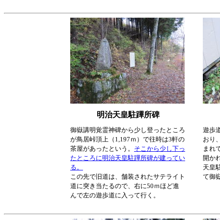
明治天皇駐蹕所碑
御嶽講明覚霊神碑から少し登ったところ
遊歩
が鳥居峠頂上（1,197ｍ）で往時は3軒の
おり
茶屋があったという。
そこから少し下っ
まれ
たところに明治天皇駐蹕所碑が建ってい
開か
る。
天皇
この先で旧道は、舗装されたサテライト
て御
道に突き当たるので、右に50ｍほど進
んで左の遊歩道に入って行く。