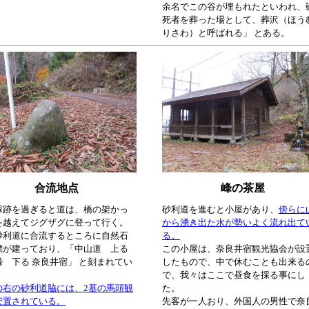
余名でこの谷が埋もれたといわれ、
死者を葬った場として、葬沢（ほう
りさわ）と呼ばれる」 とある。
合流地点
峰の茶屋
塚跡を過ぎると道は、橋の架かっ
砂利道を進むと小屋があり、
傍らに
を越えてジグザグに登って行く。
から湧き出た水が勢いよく流れ出て
砂利道に合流するところに自然石
る。
標が建っており、「中山道 上る
この小屋は、奈良井宿観光協会が設
峠 下る 奈良井宿」 と刻まれてい
したもので、中で休むことも出来る
で、我々はここで昼食を採る事にし
の右の砂利道脇には、2基の馬頭観
た。
安置されている。
先客が一人おり、外国人の男性で奈