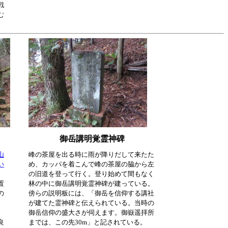
戦
む
御岳講明覚霊神碑
山
峰の茶屋を出る時に雨が降りだして来たた
い
め、カッパを着こんで峰の茶屋の脇から左
の旧道を登って行く。登り始めて間もなく
置
林の中に御岳講明覚霊神碑が建っている。
の
傍らの説明板には、「御岳を信仰する講社
が建てた霊神碑と伝えられている。当時の
御岳信仰の盛大さが伺えます。御嶽遥拝所
良
までは、この先30m」と記されている。