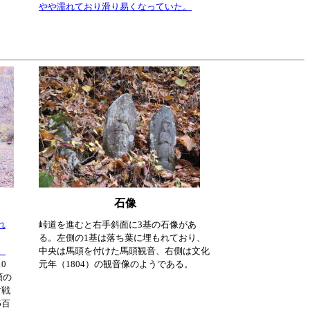
やや濡れており滑り易くなっていた。
石像
れ
峠道を進むと右手斜面に3基の石像があ
る。左側の1基は落ち葉に埋もれており、
。
中央は馬頭を付けた馬頭観音、右側は文化
0
元年（1804）の観音像のようである。
頼の
古戦
5百