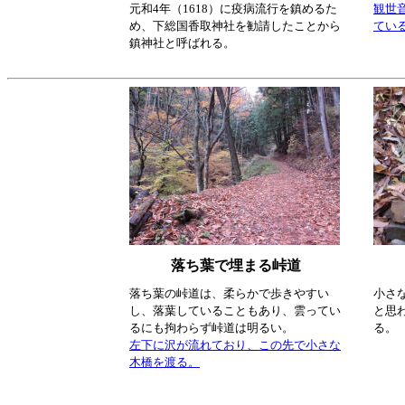
元和4年（1618）に疫病流行を鎮めるた
観世
め、下総国香取神社を勧請したことから
てい
鎮神社と呼ばれる。
落ち葉で埋まる峠道
落ち葉の峠道は、柔らかで歩きやすい
小さ
し、落葉していることもあり、雲ってい
と思
るにも拘わらず峠道は明るい。
る。
左下に沢が流れており、この先で小さな
木橋を渡る。