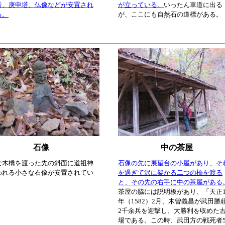
音、庚申塔、仏像などが安置され
が立っている。
いったん車道に出る
る。
が、ここにも自然石の道標がある。
石像
中の茶屋
な木橋を渡った先の斜面に道祖神
石像の先に展望台の小屋があり、そ
われる小さな石像が安置されてい
を過ぎて沢に架かる二つの橋を渡る
と、その先の右手に中の茶屋がある
茶屋の脇には説明板があり、「天正1
年（1582）2月、木曽義昌が武田勝
2千余兵を迎撃し、大勝利を収めた
場である。この時、武田方の戦死者