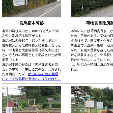
洗馬宿本陣跡
荷物貫目改所
邂逅の清水入口から100mほど先の街道
本陣の先には荷物貫目改（
左側に洗馬宿本陣跡がある。
ため）所跡がある。荷物の
洗馬宿は慶長19年（1614）中山道が牛
する役所で、問屋場と併設
首峠越えから塩尻峠越えに変更となった
中山道では洗馬・板橋・追分
時、中山道と北国脇往還（善光寺街道）
かれ、規定の重量を越えた
との分去れの宿場として新設された計画
金を徴収するなど、伝馬役
集落である。
担がかからないようにした
洗馬宿本陣の庭園は「善光寺道名所図
は、明治の一時期、洗馬学
会」の中で、「中山道に稀な」と評され
れた。
た庭園だったが、
明治42年鉄道の開通
によって洗馬駅の敷地となり失われた。