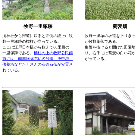
牧野一里塚跡
蕎麦畑
滝神社から街道に戻ると左側の段上に牧
牧野一里塚の坂道を上りき
野一里塚跡の標柱が立っている。
が牧野集落である。
ここは江戸日本橋から数えて60里目の
集落を抜けると開けた田園
一里塚跡である。
標柱の上の牧野公民館
り、右手には蕎麦の白い花
前には、南無阿弥陀仏名号碑、庚申塔、
がっている。
供養塔などたくさんの石碑石仏が安置さ
れている。