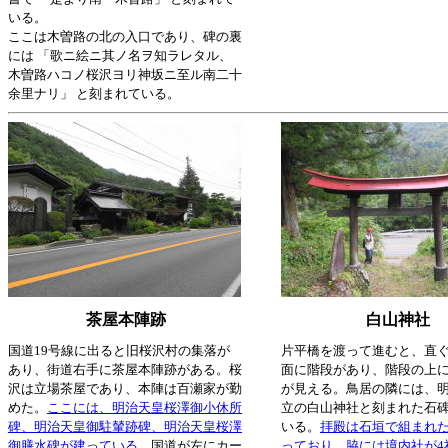
いる。
ここは木曽路の北の入口であり、碑の裏
には 「歌ニ絵ニ其ノ名ヲ知ラレタル、
木曽路ハコノ桜沢ヨリ神坂ニ至ル南二十
余里ナリ」 と刻まれている。
茶屋本陣跡
白山神社
国道19号線に出ると旧桜沢村の集落が
片平橋を渡って進むと、直
あり、街道右手に茶屋本陣跡がある。桜
面に階段があり、階段の上
沢は立場茶屋であり、本陣は百瀬家が勤
が見える。鳥居の隣には、明
めた。
ここには、明治天皇桜澤御小休所
立の白山神社と刻まれた石
碑、明治天皇御駐輦跡碑、明治天皇桜澤
いる。
拝殿は石垣で組まれ
御膳水碑が建っている。
国道が左にカー
っており、脇には境内社が4