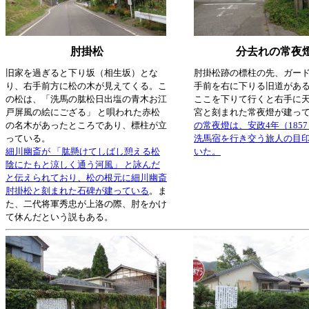
肘掛松
分去れの常夜
旧家を過ぎると下り坂（相生坂）とな
肘掛松跡の標柱の先、ガー
り、右手前方に松の木が見えてくる。こ
手前を右に下りる旧道があ
の松は、「洗馬の肱松日出塩の青木お江
ここを下りて行くと右手に
戸屏風の絵にござる」 と唄われた赤松
宮と刻まれた常夜燈が建っ
の名木があったところであり、標柱が立
の常夜燈は、安政4年（185
っている。
洗馬宿を行き交う旅人の目
細川幽斎が 「肱懸けてしばし憩える松
いた。
陰にたもと涼しく通う河風」 と詠んだ
と伝えられており、松の根元に細川幽斎
肘掛松と刻まれた石碑が建っている
。ま
た、二代将軍秀忠が上洛の際、肘をかけ
て休んだという説もある。