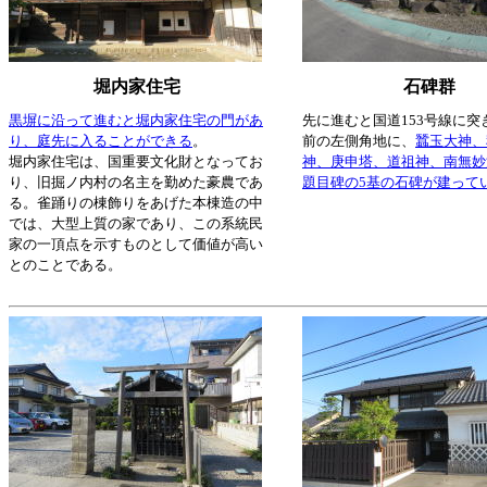
堀内家住宅
石碑群
黒塀に沿って進むと堀内家住宅の門があ
先に進むと国道153号線に突
り、庭先に入ることができる
。
前の左側角地に、
蠶玉大神、
堀内家住宅は、国重要文化財となってお
神、庚申塔、道祖神、南無妙
り、旧掘ノ内村の名主を勤めた豪農であ
題目碑の5基の石碑が建って
る。雀踊りの棟飾りをあげた本棟造の中
では、大型上質の家であり、この系統民
家の一頂点を示すものとして価値が高い
とのことである。