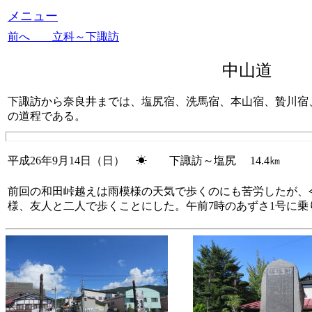
メニュー
前へ 立科～下諏訪
中山道 
下諏訪から奈良井までは、塩尻宿、洗馬宿、本山宿、贄川宿、
の道程である。
平成26年9月14日（日） ☀ 下諏訪～塩尻 14.4㎞
前回の和田峠越えは雨模様の天気で歩くのにも苦労したが、
様、友人と二人で歩くことにした。午前7時のあずさ1号に乗