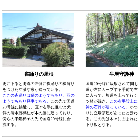
雀踊りの屋根
牛馬守護神
更に下ると街道の左側に雀踊りの棟飾り
国道20号線に吸収されて間
をつけた立派な家が建っている。
道が左にカーブする手前で右
ここの雀踊りは鱗のようでもあり、羽の
に入って、坂道を上って行く
ようでもあり見事である。
この先で国道
ツ林が続き、
この右手段上に
20号線に接近し、直ぐ右手に進むと犬
神の石碑が建っている。
かつ
飼の清水跡標柱が木の脇に建っており、
りに立場茶屋があったと云わ
傍らの半鐘梯子の先で国道20号線に合
る。この先は木々に囲まれた
流する。
下り坂となる。