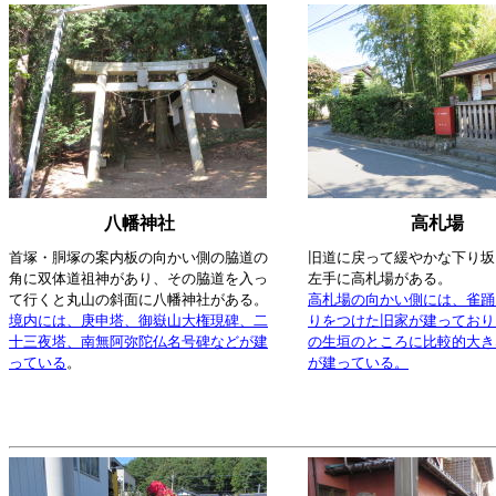
八幡神社
高札場
首塚・胴塚の案内板の向かい側の脇道の
旧道に戻って緩やかな下り坂
角に双体道祖神があり、その脇道を入っ
左手に高札場がある。
て行くと丸山の斜面に八幡神社がある。
高札場の向かい側には、雀踊
境内には、庚申塔、御嶽山大権現碑、二
りをつけた旧家が建っており
十三夜塔、南無阿弥陀仏名号碑などが建
の生垣のところに比較的大き
っている
。
が建っている。