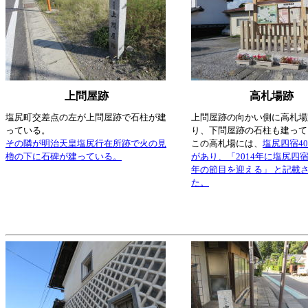
上問屋跡
高札場跡
塩尻町交差点の左が上問屋跡で石柱が建
上問屋跡の向かい側に高札場
っている。
り、下問屋跡の石柱も建って
その隣が明治天皇塩尻行在所跡で火の見
この高札場には、
塩尻四宿4
櫓の下に石碑が建っている。
があり、「2014年に塩尻四宿
年の節目を迎える」 と記載
た。