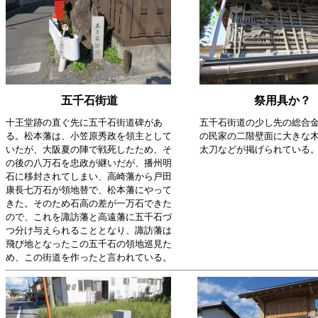
五千石街道
祭用具か？
十王堂跡の直ぐ先に五千石街道碑があ
五千石街道の少し先の総合
る。松本藩は、小笠原秀政を領主として
の民家の二階壁面に大きな
いたが、大阪夏の陣で戦死したため、そ
太刀などが掲げられている
の後の八万石を忠政が継いだが、播州明
石に移封されてしまい、高崎藩から戸田
康長七万石が領地替で、松本藩にやって
きた。そのため石高の差が一万石できた
ので、これを諏訪藩と高遠藩に五千石づ
つ分け与えられることとなり、諏訪藩は
飛び地となったこの五千石の領地巡見た
め、この街道を作ったと言われている。