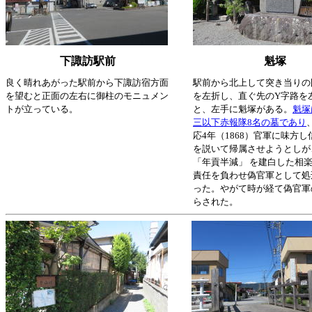
下諏訪駅前
魁塚
良く晴れあがった駅前から下諏訪宿方面
駅前から北上して突き当りの
を望むと正面の左右に御柱のモニュメン
を左折し、直ぐ先のY字路を
トが立っている。
と、左手に魁塚がある。
魁塚
三以下赤報隊8名の墓であり
応4年（1868）官軍に味方
を説いて帰属させようとしが
「年貢半減」 を建白した相
責任を負わせ偽官軍として処
った。やがて時が経て偽官軍
らされた。