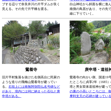
ブする辺りで奈良井川の片平ダムが良く
白山神社から斜面を横に進
見える。その先で片平橋を渡る。
南側の鳥居があり、その先で
線に下りていく。
鶯着寺
庚申塔・道祖
旧片平村集落を抜けた右側高台に民家の
鶯着寺の向かい側、国道19
ような造りの飛梅山鶯着寺が建ってい
たところに貞享2年（1685
る。
石垣上には南無阿弥陀仏名号碑など
塔と男女双体道祖神が建っ
があり、境内には祠に納まった石仏と庚
の裏の小高いところには、
申塔がある。
摩利支天の石碑が建ってい