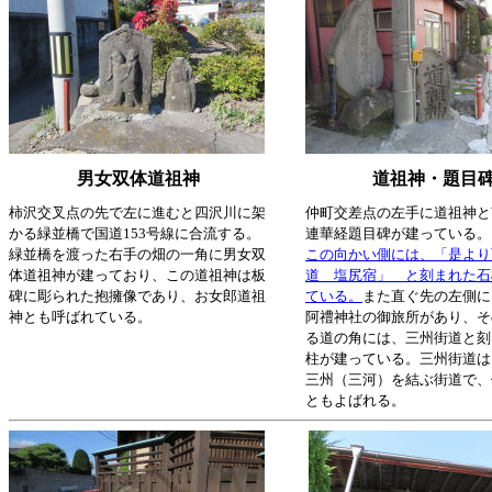
男女双体道祖神
道祖神・題目
柿沢交叉点の先で左に進むと四沢川に架
仲町交差点の左手に道祖神と
かる緑並橋で国道153号線に合流する。
連華経題目碑が建っている。
緑並橋を渡った右手の畑の一角に男女双
この向かい側には、「是より
体道祖神が建っており、この道祖神は板
道 塩尻宿」 と刻まれた石
碑に彫られた抱擁像であり、お女郎道祖
ている。
また直ぐ先の左側に
神とも呼ばれている。
阿禮神社の御旅所があり、そ
る道の角には、三州街道と刻
柱が建っている。三州街道は
三州（三河）を結ぶ街道で、
ともよばれる。