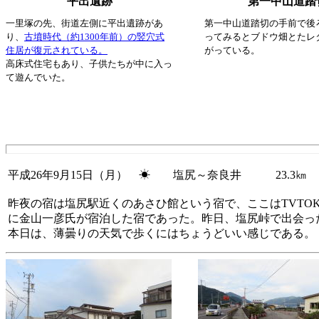
平出遺跡
第一中山道踏
一里塚の先、街道左側に平出遺跡があ
第一中山道踏切の手前で後
り、
古墳時代（約1300年前）の竪穴式
ってみるとブドウ畑とたレ
住居が復元されている。
がっている。
高床式住宅もあり、子供たちが中に入っ
て遊んでいた。
平成26年9月15日（月） ☀ 塩尻～奈良井 23.3㎞
昨夜の宿は塩尻駅近くのあさひ館という宿で、ここはTVTOK
に金山一彦氏が宿泊した宿であった。昨日、塩尻峠で出会っ
本日は、薄曇りの天気で歩くにはちょうどいい感じである。