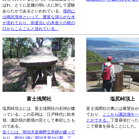
ばれ、とくに足腰の弱い人に対して霊験
あらたかであるといわれている。
境内に
は鳴沢清水といって、豊富な清らかな水
が流れており、街道沿いの木造りの龍の
口からこんこんと流れている。
富士浅間社
塩尻峠頂上
塩尻峠頂上には、富士浅間社の石祠が建
富士浅間社の奥には展望台が
っている。この石祠は、江戸時代に松本
ており、
ここから諏訪湖を一
領、諏訪領の郡境の宮として奉祀したも
とができる。
丁度昼頃だった
のである。
こで昼食を採ることにした。
近くには、明治天皇御野立所碑が建って
おり、明治13年に明治天皇が山梨、三