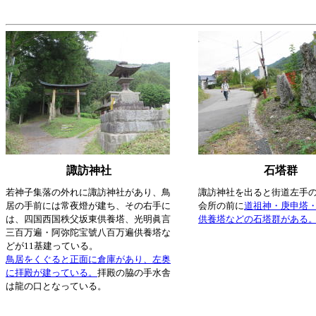
諏訪神社
石塔群
若神子集落の外れに諏訪神社があり、鳥
諏訪神社を出ると街道左手
居の手前には常夜燈が建ち、その右手に
会所の前に
道祖神・庚申塔
は、四国西国秩父坂東供養塔、光明眞言
供養塔などの石塔群がある
三百万遍・阿弥陀宝號八百万遍供養塔な
どが11基建っている。
鳥居をくぐると正面に倉庫があり、左奥
に拝殿が建っている。
拝殿の脇の手水舎
は龍の口となっている。