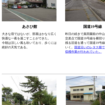
あさひ館
国道19号線
大きな宿ではないが、部屋はかなり広く
昨日の続きで真田園前の中山
快適な一夜を過ごすことができた。
交差点で国道19号線を横切
今朝は涼しい風も吹いており、歩くには
残る旧道を通って国道19号
絶好の天気である。
いく。
国道沿いのレタス畑で
収穫作業が行われていた。