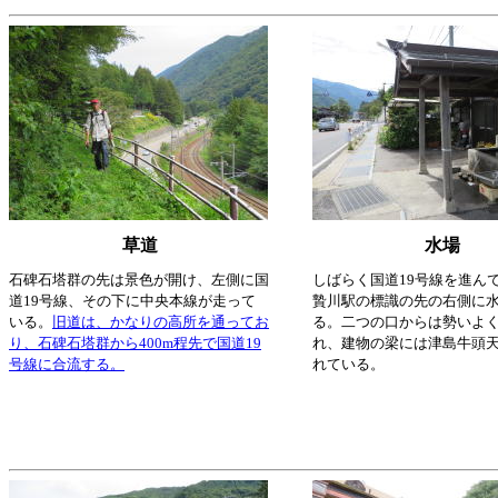
草道
水場
石碑石塔群の先は景色が開け、左側に国
しばらく国道19号線を進ん
道19号線、その下に中央本線が走って
贄川駅の標識の先の右側に
いる。
旧道は、かなりの高所を通ってお
る。二つの口からは勢いよ
り、石碑石塔群から400m程先で国道19
れ、建物の梁には津島牛頭
号線に合流する。
れている。