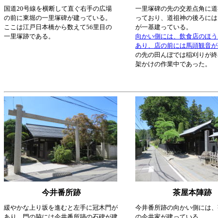
国道20号線を横断して直ぐ右手の広場
一里塚碑の先の交差点角に道
の前に東堀の一里塚碑が建っている。
っており、道祖神の後ろには
ここは江戸日本橋から数えて56里目の
が一基建っている。
一里塚跡である。
向かい側には、飲食店のほう
あり、店の前には馬頭観音が
の先の田んぼでは稲刈りが終
架かけの作業中であった。
今井番所跡
茶屋本陣跡
緩やかな上り坂を進むと左手に冠木門が
今井番所跡の向かい側には、
あり、門の脇には今井番所跡の石碑が建
の今井家が建っている。