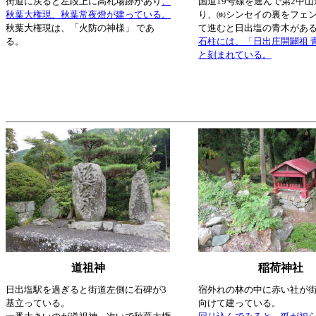
街道に戻ると左段上に高札場跡があり
、
国道19号線を進んで第2中
秋葉大権現、秋葉常夜燈が建っている。
り、㈱シンセイの裏をフェ
秋葉大権現は、「火防の神様」 であ
て進むと日出塩の青木があ
る。
石柱には、「日出庄開闢祖 
と刻まれている。
道祖神
稲荷神社
日出塩駅を過ぎると街道左側に石碑が3
宿外れの林の中に赤い社が
基立っている。
向けて建っている。