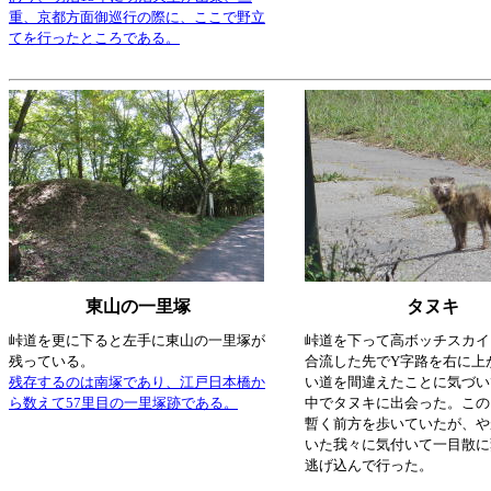
重、京都方面御巡行の際に、ここで野立
てを行ったところである。
東山の一里塚
タヌキ
峠道を更に下ると左手に東山の一里塚が
峠道を下って高ボッチスカイ
残っている。
合流した先でY字路を右に上
残存するのは南塚であり、江戸日本橋か
い道を間違えたことに気づい
ら数えて57里目の一里塚跡である。
中でタヌキに出会った。この
暫く前方を歩いていたが、や
いた我々に気付いて一目散に
逃げ込んで行った。