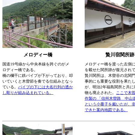
メロディー橋
贄川宿関所跡
国道19号線から中央本線を跨ぐのがメ
メロディー橋を渡った左側
ロディー橋である。
を載せた関所跡が復元され
橋の欄干に鉄パイプが下がっており、叩
贄川関所は、木曽谷の北関
いていくと木曽節を奏でる仕組みとなっ
事的にも重要な役割を果た
ている。
パイプの下には大名行列の透か
が、明治2年福島関所と共に
し彫りが組み込まれている。
物も廃止された。
ここで木
作製の 「信州木曽路 中山
という小冊子を戴いたが、
できた案内地図である。