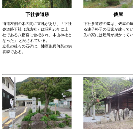
下社参道跡
俵屋
街道左側の木の間に立札があり、「下社
下社参道跡の隣は、俵屋の
参道跡下社（諏訪社）は昭和26年に上
る連子格子の旧家が建って
社である八幡宮に合祀され、本山神社と
先の家には屋号が掛かって
なった」 と記されている。
立札の後ろの石碑は、陸軍砲兵何某の供
養碑である。