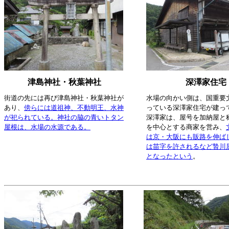
津島神社・秋葉神社
深澤家住宅
街道の先には再び津島神社・秋葉神社が
水場の向かい側は、国重要
あり、
傍らには道祖神、不動明王、水神
っている深澤家住宅が建っ
が祀られている。神社の脇の青いトタン
深澤家は、屋号を加納屋と
屋根は、水場の水源である。
を中心とする商家を営み、
は京・大阪にも販路を伸ば
は苗字を許されるなど贄川
となったという
。