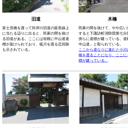
旧道
木橋
富士見橋を渡って対岸の旧道の延長線上
民家の間を抜けて、やや広い
に当たる辺りに出ると、民家の間を抜け
すると下諏訪町消防団第七分
る旧道がある。ここには垣根に中山道道
傍らに道標が建っている。道
標が架けられており、砥川を渡る迂回路
中山道」と彫られている。
も示されている。
ここから道なりに進むと小川
橋を渡ることになり、ここに
標が建っている。