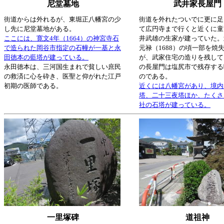
尼堂墓地
武井家長屋門
街道からは外れるが、東堀正八幡宮の少
街道を外れたついでに更に足
し先に尼堂墓地がある。
て広円寺まで行くと近くに童
ここには、寛文4年（1664）の神宮寺石
井武雄の生家が建っていた。
で造られた岡谷市指定の石幢が一基と永
元禄（1688）の頃一部を焼
田徳本の藍塔が建っている。
が、武家住宅の造りを残して
永田徳本は、三河国生まれで貧しい庶民
の長屋門は塩尻市で残存する
の救済に心を砕き、医聖と仰がれた江戸
のである。
初期の医師である。
近くには八幡宮があり、境内
塔、二十三夜塔ほか、たくさ
社の石塔が建っている。
一里塚碑
道祖神