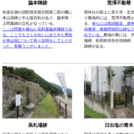
脇本陣跡
荒澤不動尊
街道左側の消防団宗賀分団第二部の隣に
宿外れの段上に長久寺・定
本山宿碑と中山道石柱があり、脇本陣・
り敷地内には、荒澤不動尊
上問屋跡の立札が立っている。
る。
傍らには馬頭観音、庚
ここは問屋を兼ねた花村屋脇本陣跡であ
供養塔、南無阿弥陀仏碑な
る。ここでもゴミを出しに出てきた男性
れている。
敷地の奥には、
が本山宿について色々説明をしてくださ
魂碑、松田鉄弥先生頌徳碑
った。有難うございました。
跡碑がある。
高札場跡
日出塩の青木