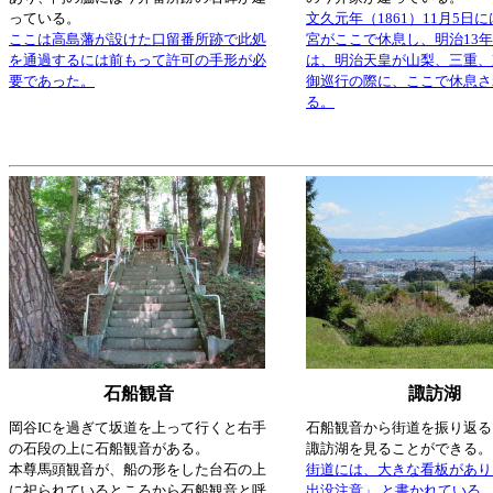
っている。
文久元年（1861）11月5日
ここは高島藩が設けた口留番所跡で此処
宮がここで休息し、明治13年
を通過するには前もって許可の手形が必
は、明治天皇が山梨、三重、
要であった。
御巡行の際に、ここで休息さ
る。
石船観音
諏訪湖
岡谷ICを過ぎて坂道を上って行くと右手
石船観音から街道を振り返る
の石段の上に石船観音がある。
諏訪湖を見ることができる。
本尊馬頭観音が、船の形をした台石の上
街道には、大きな看板があり
に祀られているところから石船観音と呼
出没注意」 と書かれている