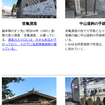
笑亀酒造
中山道鉤の手
脇本陣のすぐ先に明治16年（1883）創
笑亀酒造の先で十字路となり
業の造り酒屋 「笑亀酒造」 が建ってい
道橋の脇に中山道鉤の手跡碑
る。
酒造の入り口には、大きな杉玉が下
いる。
がっており、その下に塩尻陣屋跡碑が建
いわゆる枡形道路で街道は、
っている。
に折れていく。