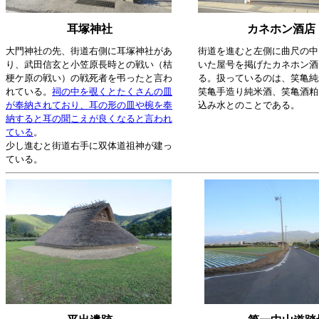
耳塚神社
カネホン酒店
大門神社の先、街道右側に耳塚神社があ
街道を進むと左側に曲尺の中
り、武田信玄と小笠原長時との戦い（桔
いた屋号を掲げたカネホン酒
梗ケ原の戦い）の戦死者を弔ったと言わ
る。扱っているのは、笑亀純
れている。
祠の中を覗くとたくさんの皿
笑亀手造り純米酒、笑亀酒粕
が奉納されており、耳の形の皿や椀を奉
込み水とのことである。
納すると耳の聞こえが良くなると言われ
ている
。
少し進むと街道右手に双体道祖神が建っ
ている。