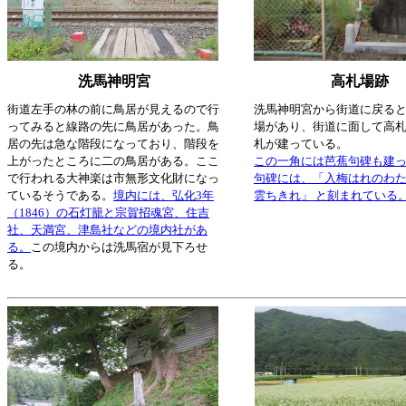
洗馬神明宮
高札場跡
街道左手の林の前に鳥居が見えるので行
洗馬神明宮から街道に戻る
ってみると線路の先に鳥居があった。鳥
場があり、街道に面して高
居の先は急な階段になっており、階段を
札が建っている。
上がったところに二の鳥居がある。ここ
この一角には芭蕉句碑も建
で行われる大神楽は市無形文化財になっ
句碑には、「入梅はれのわ
ているそうである。
境内には、弘化3年
雲ちきれ」 と刻まれている
（1846）の石灯籠と宗賀招魂宮、住吉
社、天満宮、津島社などの境内社があ
る。
この境内からは洗馬宿が見下ろせ
る。