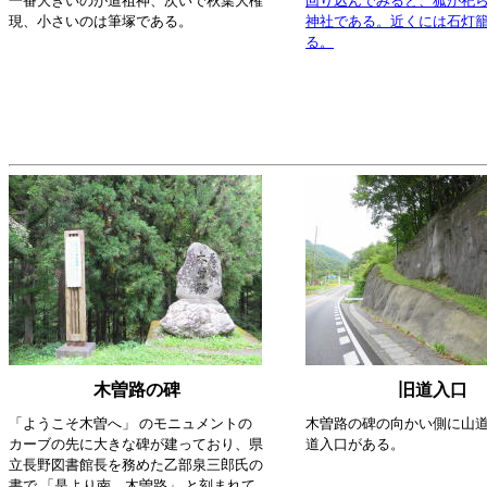
一番大きいのが道祖神、次いで秋葉大権
回り込んでみると、狐が祀
現、小さいのは筆塚である。
神社である。近くには石灯
る。
木曽路の碑
旧道入口
「ようこそ木曽へ」 のモニュメントの
木曽路の碑の向かい側に山
カーブの先に大きな碑が建っており、県
道入口がある。
立長野図書館長を務めた乙部泉三郎氏の
書で 「是より南 木曽路」 と刻まれて