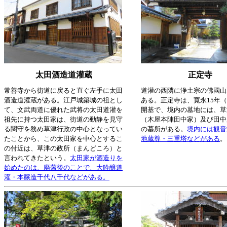
太田酒造道灌蔵
正定寺
常善寺から街道に戻ると直ぐ左手に太田
道灌の西隣に浄土宗の佛國山
酒造道灌蔵がある。江戸城築城の祖とし
ある。正定寺は、寛永15年（1
て、文武両道に優れた武将の太田道灌を
開基で、境内の墓地には、草
祖先に持つ太田家は、街道の動静を見守
（木屋本陣田中家）及び田中
る関守を務め草津行政の中心となってい
の墓所がある。
境内には観音
たことから、この太田家を中心とするこ
地蔵尊・三重塔などがある
。
の付近は、草津の政所（まんどころ）と
言われてきたという。
太田家が酒造りを
始めたのは、廃藩後のことで、大吟醸道
灌・本醸造千代八千代などがある。