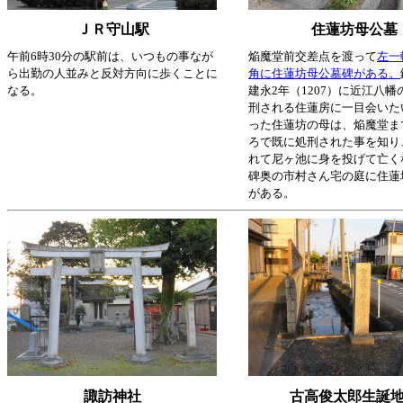
ＪＲ守山駅
住蓮坊母公墓
午前6時30分の駅前は、いつもの事なが
焔魔堂前交差点を渡って
左一
ら出勤の人並みと反対方向に歩くことに
角に住蓮坊母公墓碑がある。
なる。
建永2年（1207）に近江八
刑される住蓮房に一目会いた
った住蓮坊の母は、焔魔堂ま
ろで既に処刑された事を知り
れて尼ヶ池に身を投げて亡く
碑奥の市村さん宅の庭に住蓮
がある。
諏訪神社
古高俊太郎生誕