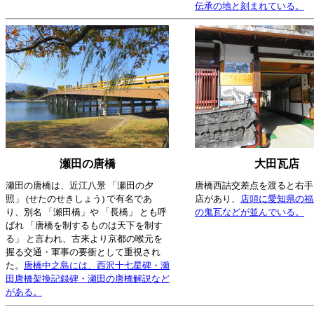
伝承の地と刻まれている。
瀬田の唐橋
大田瓦店
瀬田の唐橋は、近江八景 「瀬田の夕
唐橋西詰交差点を渡ると右手
照」 (せたのせきしょう) で有名であ
店があり、
店頭に愛知県の福
り、別名 「瀬田橋」や 「長橋」 とも呼
の鬼瓦などが並んでいる。
ばれ 「唐橋を制するものは天下を制す
る」 と言われ、古来より京都の喉元を
握る交通・軍事の要衝として重視され
た。
唐橋中之島には、西沢十七星碑・瀬
田唐橋架換記録碑・瀬田の唐橋解説など
がある。