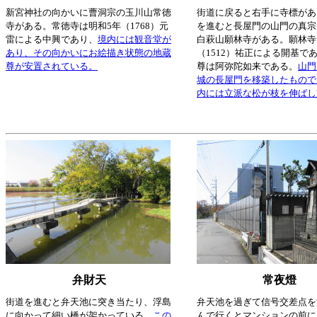
新宮神社の向かいに曹洞宗の玉川山常徳
街道に戻ると右手に寺標があ
寺がある。常徳寺は明和5年（1768）元
を進むと長屋門の山門の真宗
雷による中興であり、
境内には観音堂が
白萩山願林寺がある。願林寺
あり、その向かいにお絵描き状態の地蔵
（1512）祐正による開基で
尊が安置されている。
尊は阿弥陀如来である。
山門
城の長屋門を移築したもので
内には立派な松が枝を伸ばし
弁財天
常夜燈
街道を進むと弁天池に突き当たり、浮島
弁天池を過ぎて信号交差点を
に向かって細い橋が架かっている。
この
んで行くとマンションの前に