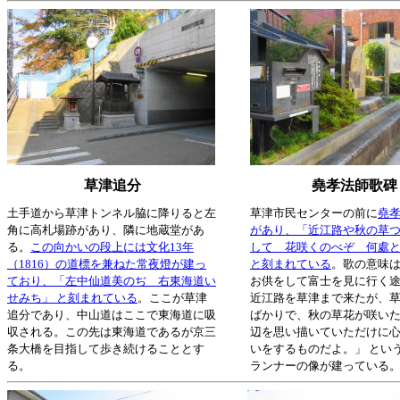
草津追分
堯孝法師歌碑
土手道から草津トンネル脇に降りると左
草津市民センターの前に
堯
角に高札場跡があり、隣に地蔵堂があ
があり、「近江路や秋の草
る。
この向かいの段上には文化13年
して 花咲くのべぞ 何處
（1816）の道標を兼ねた常夜燈が建っ
と刻まれている
。歌の意味は
ており、「左中仙道美のぢ 右東海道い
お供をして富士を見に行く
せみち」 と刻まれている
。ここが草津
近江路を草津まで来たが、
追分であり、中山道はここで東海道に吸
ばかりで、秋の草花が咲い
収される。この先は東海道であるが京三
辺を思い描いていただけに
条大橋を目指して歩き続けることとす
いをするものだよ。」 とい
る。
ランナーの像が建っている