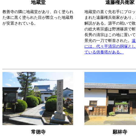
地蔵堂
遠藤権兵衛家
教善寺の隣に地蔵堂があり、白く塗られ
地蔵堂の直ぐ先右手にブロッ
た体に黒く塗られた目が際立った地蔵尊
まれた遠藤権兵衛家があり、
が安置されている。
解説がある。源平の戦いで敗
の総大将宗盛は野洲篠原で斬
長男の清宗はこの地に置いて
景光の一刀で斬首された。
遠
には、代々平清宗の胴塚とし
ている供養塔がある。
常徳寺
願林寺