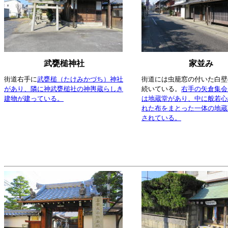
武甕槌神社
家並み
街道右手に
武甕槌（たけみかづち）神社
街道には虫籠窓の付いた白壁
があり、隣に神武甕槌社の神輿蔵らしき
続いている。
右手の矢倉集会
建物が建っている。
は地蔵堂があり、中に般若心
れた布をまとった一体の地蔵
されている。