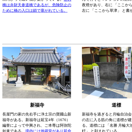
橋は弁財天参道橋であるが、危険防止の
夜燈があり、右に 「ここか
ために橋の入口は鎖で塞がれている。
左に 「ここから草津」 と書
新福寺
道標
長屋門の家の先右手に浄土宗の寶國山新
新福寺を過ぎると月輪自治会
福寺がある。新福寺は延宝4年（1676）
の左に入る筋の角に道標が建
編誉によって中興され、ご本尊は阿弥陀
る。道標には 「名勝 月輪大池
如来である。
境内には地蔵堂があり延命
粁」 と刻まれている。