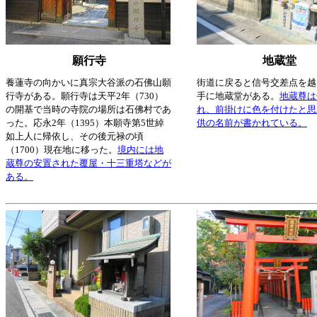
願行寺
地蔵堂
養蓮寺の向かいに真宗大谷派の石佛山願
街道に戻ると信号交差点を越
行寺がある。願行寺は天平2年（730）
手に地蔵堂がある。
地蔵尊は
の開基で当時の寺院の場所は石佛村であ
れ、前掛けに色を付けたと思
った。応永2年（1395）本願寺第5世綽
供の名前が書かれている。
如上人に帰依し、その後元禄の頃
（1700）現在地に移った。
境内には地
蔵尊の安置された覆屋・十三重塔などが
ある。