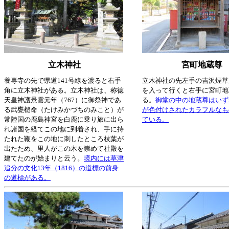
立木神社
宮町地蔵尊
養専寺の先で県道141号線を渡ると右手
立木神社の先左手の吉沢煙草
角に立木神社がある。立木神社は、称徳
を入って行くと右手に宮町地
天皇神護景雲元年（767）に御祭神であ
る。
御堂の中の地蔵尊はいず
る武甕槌命（たけみかづちのみこと）が
が色付けされたカラフルなも
常陸国の鹿島神宮を白鹿に乗り旅に出ら
ている。
れ諸国を経てこの地に到着され、手に持
たれた鞭をこの地に刺したところ枝葉が
出たため、里人がこの木を崇めて社殿を
建てたのが始まりと云う。
境内には草津
追分の文化13年（1816）の道標の前身
の道標がある。