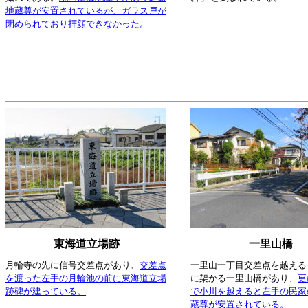
地蔵尊が安置されているが、ガラス戸が
閉められており拝顔できなかった。
東海道立場跡
一里山橋
月輪寺の先に信号交差点があり、
交差点
一里山一丁目交差点を越える
を渡った左手の月輪池の前に東海道立場
に架かる一里山橋があり、
更
跡碑が建っている。
で小川を越えると左手の民家
蔵尊が安置されている。