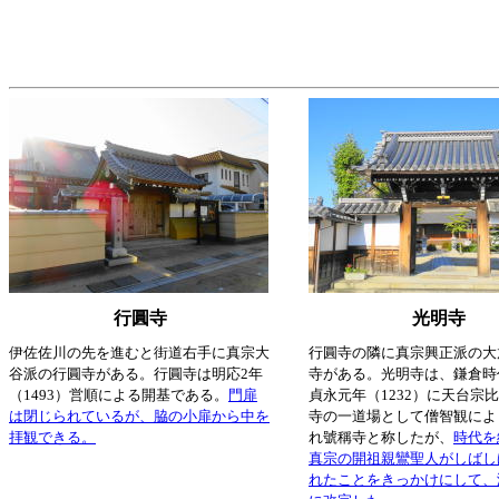
行圓寺
光明寺
伊佐佐川の先を進むと街道右手に真宗大
行圓寺の隣に真宗興正派の大
谷派の行圓寺がある。行圓寺は明応2年
寺がある。光明寺は、鎌倉時
（1493）営順による開基である。
門扉
貞永元年（1232）に天台宗
は閉じられているが、脇の小扉から中を
寺の一道場として僧智観によ
拝観できる。
れ號稱寺と称したが、
時代を
真宗の開祖親鸞聖人がしばし
れたことをきっかけにして、