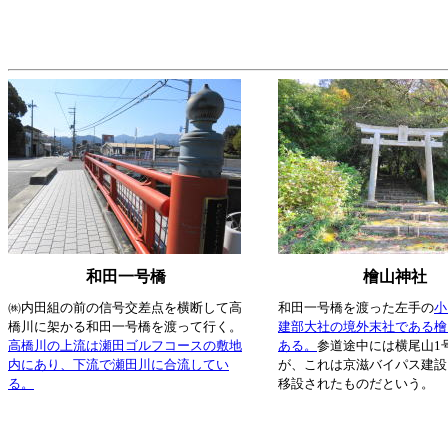
和田一号橋
檜山神社
㈱内田組の前の信号交差点を横断して高
和田一号橋を渡った左手の
小
橋川に架かる和田一号橋を渡って行く。
建部大社の境外末社である檜
高橋川の上流は瀬田ゴルフコースの敷地
ある。
参道途中には横尾山1
内にあり、下流で瀬田川に合流してい
が、これは京滋バイパス建設
る。
移設されたものだという。