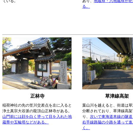
ている。
あり、
地蔵尊・六地蔵尊が祀
る。
正林寺
草津線高架
稲荷神社の先の笠川交差点を左に入ると
葉山川を越えると、街道は草
浄土真宗大谷派の龍頂山正林寺がある。
分断されており、草津線高架
山門前には顔を白く塗って目を入れた地
り、
次いで東海道本線の隧道
蔵尊や五輪塔などがある。
右手線路脇の小路を通って進
く。