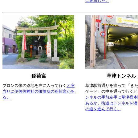
に改宗した。
稲荷宮
草津トンネル
ブロンズ像の路地を左に入って行く
と突
草津駅前通りを渡って 「きた
当りに伊佐佐神社の御旅所の稲荷宮があ
ケード」の中を通って行くと
る。
ンネルの手前左手に草津宿本
あるが、街道はトンネルを潜
の道を進んで行く。