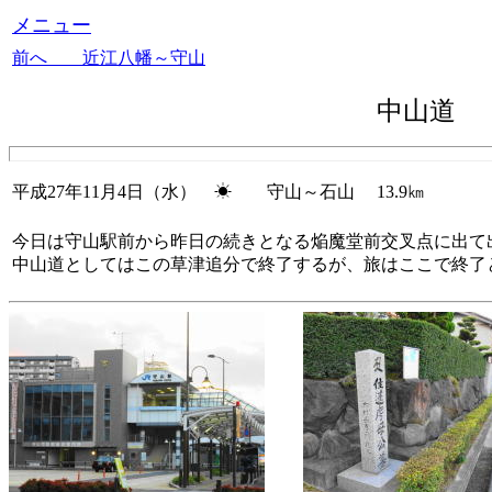
メニュー
前へ 近江八幡～守山
中山道
平成27年11月4日（水） ☀ 守山～石山 13.9㎞
今日は守山駅前から昨日の続きとなる焔魔堂前交叉点に出て
中山道としてはこの草津追分で終了するが、旅はここで終了