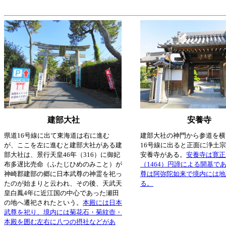
建部大社
安養寺
県道16号線に出て東海道は右に進む
建部大社の神門から参道を横
が、ここを左に進むと建部大社がある建
16号線に出ると正面に浄土
部大社は、景行天皇46年（316）に御妃
安養寺がある。
安養寺は寛正
布多遅比売命（ふたじひめのみこと）が
（1464）円諦による開基で
神崎郡建部の郷に日本武尊の神霊を祀っ
尊は阿弥陀如来で境内には地
たのが始まりと云われ、その後、天武天
る。
皇白鳳4年に近江国の中心であった瀬田
の地へ遷祀されたという。
本殿には日本
武尊を祀り、境内には菊花石・菊紋壺・
本殿を囲む左右に八つの摂社などがあ