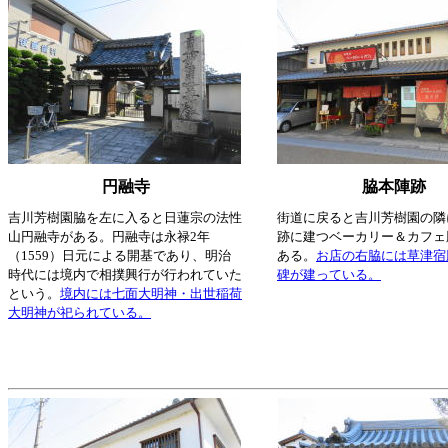
円融寺
脇本陣跡
吉川芳樹園脇を左に入ると日蓮宗の法性
街道に戻ると吉川芳樹園の隣
山円融寺がある。円融寺は永禄2年
跡に建つベーカリー＆カフェ
（1559）日元による開基であり、明治
ある。
お店の右脇には草津宿
時代には境内で相撲興行が行われていた
碑が建っている。
という。
境内には七面大明神・出世稲荷
大明神が祀られている。