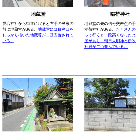
地蔵堂
稲荷神社
愛宕神社から街道に戻ると右手の民家の
地蔵堂の先の信号交差点の手
前に地蔵堂がある。
地蔵堂には目鼻口を
稲荷神社がある。
たくさんの
しっかり描いた地蔵尊が１基安置されて
って行くと一段高くなったと
いる。
屋があり、朝日大明神と伊吹
社殿が二つ並んでいる。