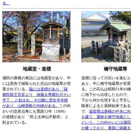
る。
地蔵堂・道標
橋守地蔵尊
瀬田の唐橋の東詰には地蔵堂があり、中
道標に従って川沿いを進むと
には黒色で縁取られた沢山の地蔵尊が安
あり、中に橋守地蔵尊が安置
置されている。
脇には道標があり 「跋
る。この石仏は昭和51年の
難陀龍王宮是より 俵藤太秀郷社川そい
に地下から出現したもので、
半丁」 と刻まれ、その隣に雲住寺寺標
下から何か出現すると予言し
があり、山崎茶酔の句碑がある。
この向
能者によると薬師如来である
かいの交差点角にも寛政12年（1800）
で、
滋賀県は唐橋の中央に向
の道標があり 「田上太神山不動寺」 と
を建て、通称を橋守地蔵とし
刻まれている。
という。この向かいには瀬田
が建っており、裏面に俵藤太