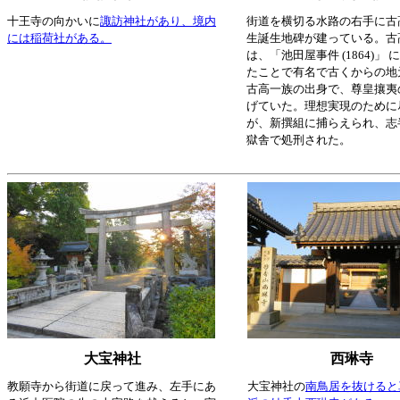
十王寺の向かいに
諏訪神社があり、境内
街道を横切る水路の右手に古
には稲荷社がある。
生誕生地碑が建っている。古
は、「池田屋事件 (1864)」
たことで有名で古くからの地
古高一族の出身で、尊皇攘夷
げていた。理想実現のために
が、新撰組に捕らえられ、志
獄舎で処刑された。
大宝神社
西琳寺
教願寺から街道に戻って進み、左手にあ
大宝神社の
南鳥居を抜けると