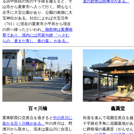
る浜中医院の先の十字路を越えると、守
派の妙香山西琳寺がある。
山市から栗東市へ入って行く。間もなく
左手に大宝公園があり、公園の南側に大
宝神社がある。社伝によれば大宝元年
（701）に現在の栗東市小平井から現在
の所へ移ったといわれ
、御祭神は素盞鳴
尊であり、境内には芭蕉句碑 「へそむ
らの 麦まだ青し 春の暮」 がある。
百々川橋
龕薦堂
栗東駅西口交差点を過ぎると
中の井川に
街道を進んで花園交差点を越
架かる百々川橋がある。
中の井川は、野
十字路右手角に花園墓地があ
洲川から取水し、流末は葉山川に合流し
に葬祭場の龕薦堂（がんせん