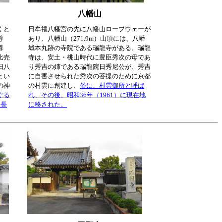
八幡山
くと
日牟禮八幡宮の先に八幡山ロープウェーが
尊
あり、八幡山（271.9m）山頂には、八幡
尊
城本丸跡の寺院である瑞龍寺がある。瑞龍
比売
寺は、安土・桃山時代に豊臣秀次の母であ
旧八
り秀吉の姉である瑞龍院日秀尼公が、秀吉
とい
に自害させられた秀次の菩提のために京都
の神
の村雲に創建し、
俗に、村雲御所と呼ば
ぐる
れ、その後、昭和36年（1961）に現在地
義長
に移された。