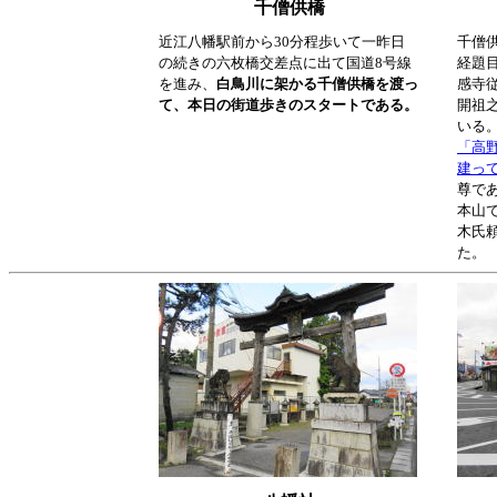
千僧供橋
近江八幡駅前から30分程歩いて一昨日
千僧
の続きの六枚橋交差点に出て国道8号線
経題
を進み、
白鳥川に架かる千僧供橋を渡っ
感寺
て、本日の街道歩きのスタートである。
開祖
いる
「高
建っ
尊で
本山で
木氏
た。