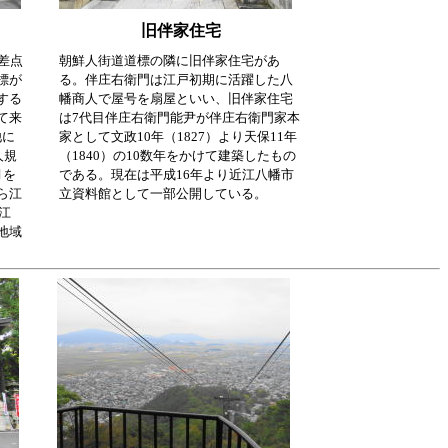
旧伴家住宅
差点
朝鮮人街道道標の隣に旧伴家住宅があ
標が
る。
伴庄右衛門は江戸初期に活躍した八
する
幡商人で屋号を扇屋といい、旧伴家住宅
て来
は7代目伴庄右衛門能尹が伴庄右衛門家本
他に
家として文政10年（1827）より天保11年
人規
（1840）の10数年をかけて建築したもの
月を
である。現在は平成16年より近江八幡市
ら江
立資料館として一部公開している。
江
地域
。