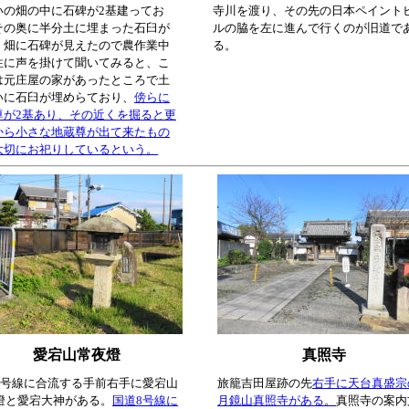
いの畑の中に石碑が2基建ってお
寺川を渡り、その先の日本ペイント
その奥に半分土に埋まった石臼が
ルの脇を左に進んで行くのが旧道で
。畑に石碑が見えたので農作業中
る。
性に声を掛けて聞いてみると、こ
は元庄屋の家があったところで土
いに石臼が埋めらており、
傍らに
尊が2基あり、その近くを掘ると更
から小さな地蔵尊が出て来たもの
大切にお祀りしているという。
愛宕山常夜燈
真照寺
8号線に合流する手前右手に愛宕山
旅籠吉田屋跡の先
右手に天台真盛宗
燈と愛宕大神がある。
国道8号線に
月鏡山真照寺がある。
真照寺の案内