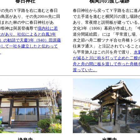
春日神社
横関川の渡し場跡
寺の先のＹ字路を右に進むと春日
春日神社から戻ってＹ字路を左に進
の鳥居があり、その先200ｍ先に田
で土手道を進むと横関川の渡し場跡
囲まれた林の中に春日神社があ
あり、常夜燈と説明板が建っている
御祭神は與居登魂尊で
境内社に若
文化3年（1806）幕府が作成した 「
社があり、社伝によると白鳳3年
道分間延絵図」 には 「平常渡し場
3）の勧請で天慶3年（940）田原藤
水之節ハ舟二艘ツナギ合セ舟橋トシ
参して一社を建立したと伝わって
往来ヲ通ス」 と注記されていること
。
ら平常旅人はこの川を舟で渡り、
水
が減ると川に杭を打って止めた二艘
舟と舟の間に板を渡して作った舟橋
渡っていた。