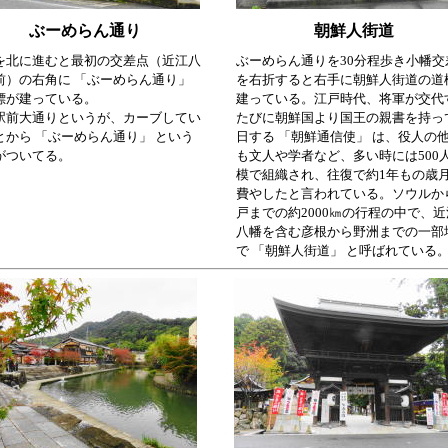
ぶーめらん通り
朝鮮人街道
を北に進むと最初の交差点（近江八
ぶーめらん通りを30分程歩き小幡交
前）の右角に 「ぶーめらん通り」
を右折すると右手に朝鮮人街道の道
標が建っている。
建っている。江戸時代、将軍が交代
駅前大通りというが、カーブしてい
たびに朝鮮国より国王の親書を持っ
とから 「ぶーめらん通り」 という
日する 「朝鮮通信使」 は、役人の
がついてる。
も文人や学者など、多い時には500
模で組織され、往復で約1年もの歳
費やしたと言われている。ソウルか
戸までの約2000㎞の行程の中で、近
八幡を含む彦根から野洲までの一部
で 「朝鮮人街道」 と呼ばれている