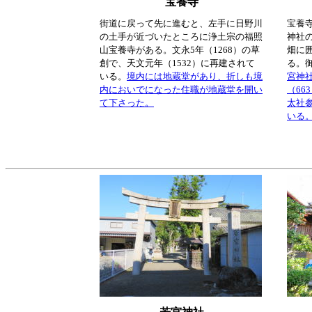
宝養寺
街道に戻って先に進むと、左手に日野川
宝養
の土手が近づいたところに浄土宗の福照
神社
山宝養寺がある。文永5年（1268）の草
畑に
創で、天文元年（1532）に再建されて
る。
いる。
境内には地蔵堂があり、折しも境
宮神
内においでになった住職が地蔵堂を開い
（66
て下さった。
太社
いる