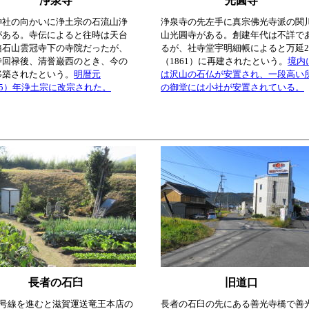
浄泉寺
光圓寺
神社の向かいに浄土宗の石流山浄
浄泉寺の先左手に真宗佛光寺派の関
がある。寺伝によると往時は天台
山光圓寺がある。創建年代は不詳で
箱石山雲冠寺下の寺院だったが、
るが、社寺堂宇明細帳によると万延
寺回禄後、清誉巌西のとき、今の
（1861）に再建されたという。
境内
移築されたという。
明暦元
は沢山の石仏が安置され、一段高い
55）年浄土宗に改宗された。
の御堂には小社が安置されている。
長者の石臼
旧道口
8号線を進むと滋賀運送竜王本店の
長者の石臼の先にある善光寺橋で善