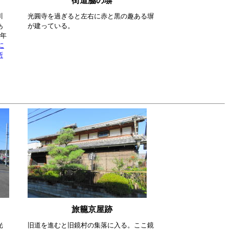
街道脇の塀
川
光圓寺を過ぎると左右に赤と黒の趣ある塀
あ
が建っている。
2年
に
所
旅籠京屋跡
光
旧道を進むと旧鏡村の集落に入る。ここ鏡