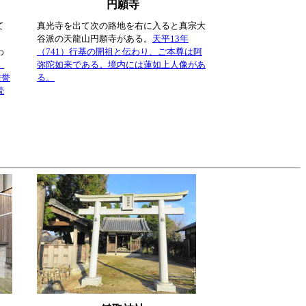
円願寺
て
真光寺を出て次の路地を右に入ると真宗大
。
谷派の天龍山円願寺がある。
天平13年
わ
（741）行基の開祖と伝わり、ご本尊は阿
、
弥陀如来である。境内には蓮如上人像があ
厳誉
る。
続