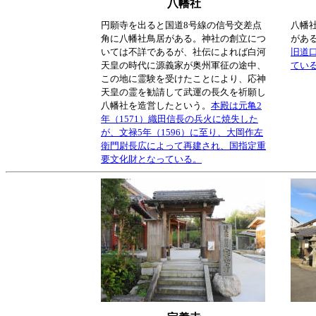
八幡社
円願寺を出ると国道8号線の信号交差点
八幡
角に八幡社鳥居がある。神社の創立につ
があ
いては不詳であるが、社伝によれば白河
旧道
天皇の時代に源義家が奥州軍征の途中、
てい
この地に霊験を受けたことにより、応神
天皇の霊を勧請して武運の長久を祈願し
八幡社を造営したという。
本殿は元亀2
年（1571）織田信長の兵火に焼失した
が、文禄5年（1596）に至り、大岡作左
衛門尉長広によって再建され、国指定重
要文化財となっている。