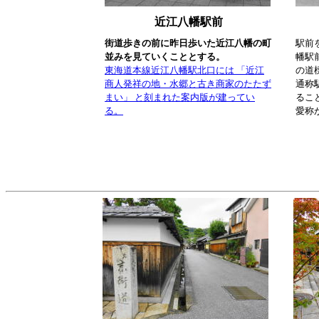
近江八幡駅前
街道歩きの前に昨日歩いた近江八幡の町
駅前
並みを見ていくこととする。
幡駅
東海道本線近江八幡駅北口には 「近江
の道
商人発祥の地・水郷と古き商家のたたず
通称
まい」 と刻まれた案内版が建ってい
るこ
る。
愛称