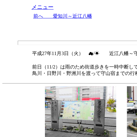
メニュー
前へ 愛知川～近江八幡
平成27年11月3日（火） ☁/☀ 近江八幡～守
前日（11/2）は雨のため街道歩きを一時中断
鳥川・日野川・野洲川を渡って守山宿までの行