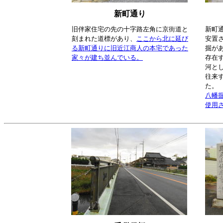
新町通り
旧伴家住宅の先の十字路左角に京街道と
新町
刻まれた道標があり、
ここから北に延び
安置
る新町通りに旧近江商人の本宅であった
掘が
家々が建ち並んでいる。
存在
河と
往来
た。
八幡
使用