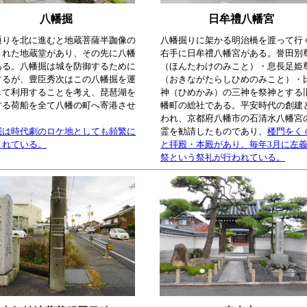
八幡掘
日牟禮八幡宮
通りを北に進むと地蔵菩薩半跏像の
八幡掘りに架かる明治橋を渡って行
された地蔵堂があり、その先に八幡
右手に日牟禮八幡宮がある。誉田別
ある。八幡掘は城を防御するために
（ほんたわけのみこと）・息長足姫
するが、豊臣秀次はこの八幡掘を運
（おきながたらしひめのみこと）・
して利用することを考え、琵琶湖を
神（ひめかみ）の三神を祭神とする
する荷船を全て八幡の町へ寄港させ
幡町の総社である。平安時代の創建
われ、京都府八幡市の石清水八幡宮
掘は時代劇のロケ地としても頻繁に
霊を勧請したものであり、
楼門をく
されている。
と拝殿・本殿があり、毎年3月に左
祭という祭礼が行われている。