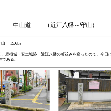
中山道 （近江八幡
～守山）
山 15.6㎞
して、彦根城・安土城跡・近江八幡の町並みを巡ったので、今日
程である。