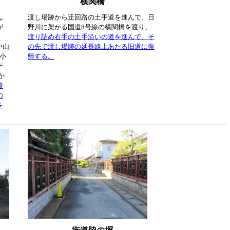
横関橋
ん
渡し場跡から迂回路の土手道を進んで、日
が
野川に架かる国道8号線の横関橋を渡り、
。
渡り詰め右手の土手沿いの道を進んで、そ
中山
の先で渡し場跡の延長線上あたる旧道に復
、小
帰する。
テ
か
量
の
を