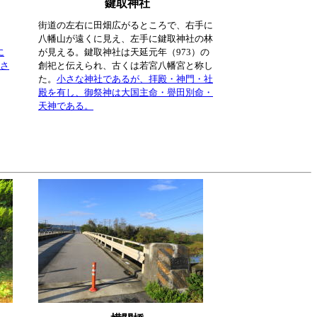
鍵取神社
街道の左右に田畑広がるところで、右手に
八幡山が遠くに見え、左手に鍵取神社の林
に
が見える。鍵取神社は天延元年（973）の
置さ
創祀と伝えられ、古くは若宮八幡宮と称し
た。
小さな神社であるが、拝殿・神門・社
殿を有し、御祭神は大国主命・譽田別命・
天神である。