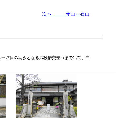
次へ 守山～石山
は一昨日の続きとなる六枚橋交差点まで出て、白