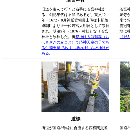
若宮神社
旧道を進んで行くと右手に若宮神社あ
若宮
る。創祀年代は不詳であるが、寛文12
泉寺
年（1672）8月神祗管領長上侍従卜部兼
宗で
連朝臣より正一位若宮大明神として崇拝
雲冠
され、明治9年（1876）村社となり若宮
地に
神社と改称した。御
祭神は大鷦鷯尊（お
（16
ほさざきのみこと）で応神天皇の子であ
る仁徳天皇であり、境内社に八坂神社が
ある。
道標
街道が国道8号線に合流する西横関交差
国道