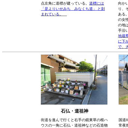
点左角に道標が建っている。
道標には
向か
「是よりいせみち みなくち道」 と刻
り、
まれている。
ある
の女
の地
手沿
地蔵
に下
で、
石仏・道祖神
街道を進んで行くと右手の鏡東草の根ハ
国道
ウスの一角に石仏・道祖神などの石造物
常夜