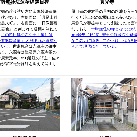
南無妙法蓮華経題目碑
真光寺
供橋の渡り詰め左に南無妙法蓮華
題目碑の先右手の最初の路地を入っ
目碑があり、左側面に 「具足山妙
行くと浄土宗の寂照山真光寺がある
従是八町」、右側面に 「日像菩薩
馬淵氏が菩提寺として創建したと言
之霊地」 と刻まれて道標を兼ねて
れており、
一時無住の寺となったが
。
この題目碑の左の土手道には
元禄9年（1696）安土の浄厳院の僧
野世継観音道」 と刻まれた道標が
がこの寺に隠居してからは、代々相
ている。
世継観音は永源寺の御本
されて現代に至っている。
ある。永源寺は臨済宗永源寺派の
康安元年(1361)近江の領主・佐々
頼が寂室元光禅師を迎えて開山し