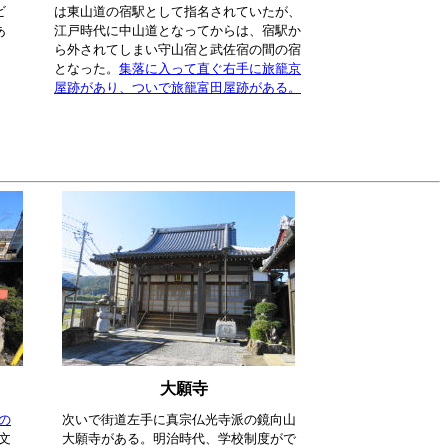
ビ
は東山道の宿駅として指名されていたが、
あ
江戸時代に中山道となってからは、宿駅か
ら外されてしまい守山宿と武佐宿の間の宿
となった。
集落に入って直ぐ右手に旅籠京
屋跡があり、ついで旅籠富田屋跡がある。
大願寺
の
次いで街道左手に真宗仏光寺派の鏡向山
文
大願寺がある。明治時代、学校制度がで