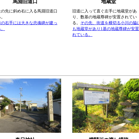
馬淵旧道口
地蔵堂
社の先に斜め右に入る馬淵旧道口
旧道に入って直ぐ左手に地蔵堂があ
る。
り、数基の地蔵尊碑が安置されてい
口の右手には大きな忠魂碑が建っ
る。
その先、街道を横切る小川の脇
る。
も地蔵堂があり1基の地蔵尊碑が安
れている。