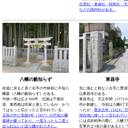
出雲社・美保社・稲荷社・天
などの境内社がある。
八幡の藪知らず
東昌寺
街道に戻ると直ぐ右手の竹林前に不知八
先に進むと程なく左手に曹洞
幡森（八幡の藪知らず）がある。
山東昌寺がある。
竹林一帯は広さ300坪、北側は千葉街
東昌寺は、天正年間（1573-
道、東西南は民家と接しているが、かつ
尚が創建し、当初は八幡6丁
てはもっと広かったと言われている。
ったが、
寛永元年（1624）
玉垣の中に安政4年（1857）の不知八幡
現在地に移したと言われてい
森碑が建っており、一度入ったら二度と
には戊辰戦争の際に、八幡で
出られないと語り継がれてきた。
官軍兵士3名の墓があるとい