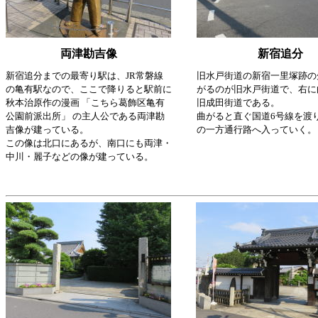
両津勘吉像
新宿追分
新宿追分までの最寄り駅は、JR常磐線
旧水戸街道の新宿一里塚跡の
の亀有駅なので、ここで降りると駅前に
がるのが旧水戸街道で、右に
秋本治原作の漫画 「こちら葛飾区亀有
旧成田街道である。
公園前派出所」 の主人公である両津勘
曲がると直ぐ国道6号線を渡
吉像が建っている。
の一方通行路へ入っていく。
この像は北口にあるが、南口にも両津・
中川・麗子などの像が建っている。