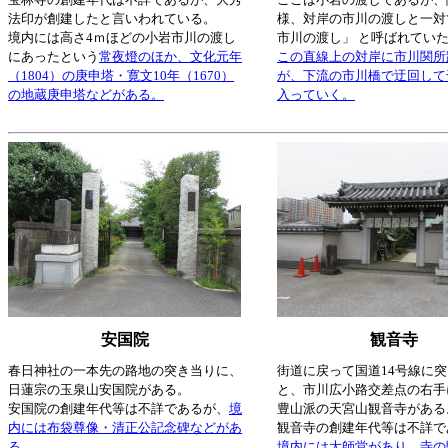
法印が創建したと言いわれている。
様、対岸の市川の渡しと一対
境内には高さ4ｍほどの小岩市川の渡し
市川の渡し」 と呼ばれてい
にあったという
常夜燈のほか、文化元年
この直線上の対岸に市川関所
（1804）の庚申塔・寛文10年（1670）
が、下流の市川橋で迂回して
の地蔵庚申塔などがある。
入っていく。
安国院
観音寺
春日神社の一本先の路地の突き当りに、
街道に戻って国道14号線に
日蓮宗の玉泉山安国院がある。
と、市川広小路交差点の右手
安国院の創建年代等は不詳であるが、
境
豊山派の天宮山観音寺がある
内には布袋尊像・清正公記念碑などがあ
観音寺の創建年代等は不詳で
る。
境内には大師堂があり、寺の