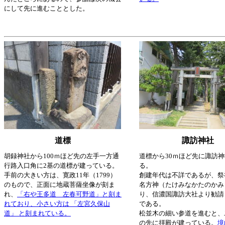
にして先に進むこととした。
道標
諏訪神社
胡録神社から100ｍほど先の左手一方通
道標から30ｍほど先に諏訪
行路入口角に2基の道標が建っている。
る。
手前の大きい方は、寛政11年（1799）
創建年代は不詳であるが、祭
のもので、正面に地蔵菩薩坐像が刻ま
名方神（たけみなかたのかみ
れ、
「右や王多道 左春可野道」と刻ま
り、信濃国諏訪大社より勧請
れており、小さい方は 「左宮久保山
である。
道」 と刻まれている。
松並木の細い参道を進むと、
の先に拝殿が建っている。
境