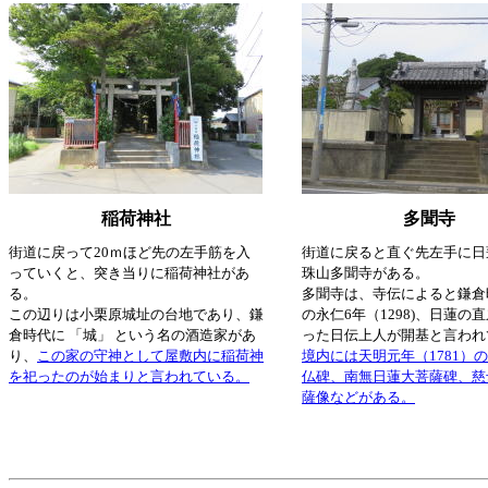
稲荷神社
多聞寺
街道に戻って20ｍほど先の左手筋を入
街道に戻ると直ぐ先左手に日
っていくと、突き当りに稲荷神社があ
珠山多聞寺がある。
る。
多聞寺は、寺伝によると鎌倉
この辺りは小栗原城址の台地であり、鎌
の永仁6年（1298)、日蓮の
倉時代に 「城」 という名の酒造家があ
った日伝上人が開基と言われ
り、
この家の守神として屋敷内に稲荷神
境内には天明元年（1781）
を祀ったのが始まりと言われている。
仏碑、南無日蓮大菩薩碑、慈
薩像などがある。