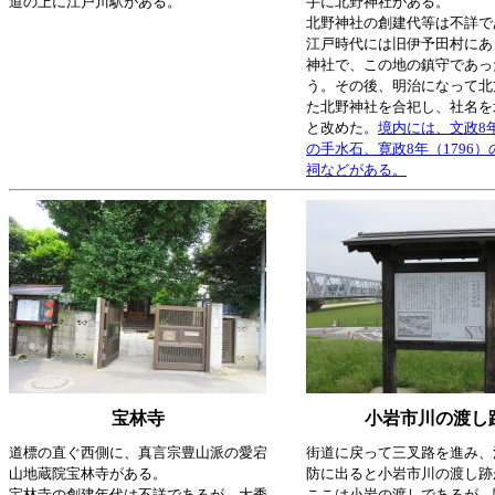
道の上に江戸川駅がある。
手に北野神社がある。
北野神社の創建代等は不詳で
江戸時代には旧伊予田村にあ
神社で、この地の鎮守であっ
う。その後、明治になって北
た北野神社を合祀し、社名を
と改めた。
境内には、文政8年
の手水石、寛政8年（1796
祠などがある。
宝林寺
小岩市川の渡し
道標の直ぐ西側に、真言宗豊山派の愛宕
街道に戻って三叉路を進み、
山地蔵院宝林寺がある。
防に出ると小岩市川の渡し跡
宝林寺の創建年代は不詳であるが、大秀
ここは小岩の渡しであるが、