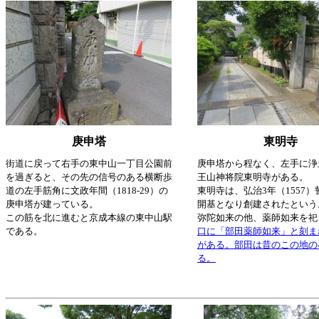
庚申塔
東明寺
街道に戻って右手の東中山一丁目公園前
庚申塔から程なく、左手に浄
を過ぎると、その先の信号のある横断歩
王山神将院東明寺がある。
道の左手筋角に文政年間（1818-29）の
東明寺は、弘治3年（1557
庚申塔が建っている。
開基となり創建されたという
この筋を北に進むと京成本線の東中山駅
弥陀如来の他、薬師如来を祀
である。
口に「部田薬師如来」と刻ま
がある。部田は昔のこの地の
る。