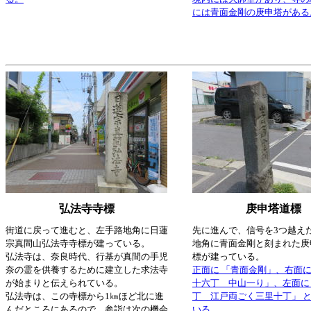
には青面金剛の庚申塔がある
弘法寺寺標
庚申塔道標
街道に戻って進むと、左手路地角に日蓮
先に進んで、信号を3つ越え
宗真間山弘法寺寺標が建っている。
地角に青面金剛と刻まれた庚
弘法寺は、奈良時代、行基が真間の手児
標が建っている。
奈の霊を供養するために建立した求法寺
正面に 「青面金剛」、右面に
が始まりと伝えられている。
十六丁 中山一り」、左面に
弘法寺は、この寺標から1㎞ほど北に進
丁 江戸両ごく三里十丁」 
んだところにあるので、参詣は次の機会
いる。