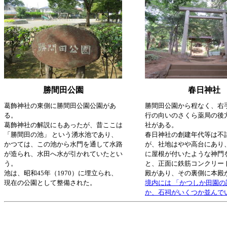
勝間田公園
春日神社
葛飾神社の東側に勝間田公園公園があ
勝間田公園から程なく、右
る。
行の向いのさくら薬局の後
葛飾神社の解説にもあったが、昔ここは
社がある。
「勝間田の池」 という湧水池であり、
春日神社の創建年代等は不
かつては、この池から水門を通して水路
が、社地はやや高台にあり
が造られ、水田へ水が引かれていたとい
に屋根が付いたような神門
う。
と、正面に鉄筋コンクリー
池は、昭和45年（1970）に埋立られ、
殿があり、その裏側に本殿
現在の公園として整備された。
境内には 「かつしか田園の
か、石祠がいくつか並んで