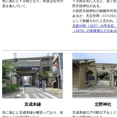
先に進むとＹ字路となり、街道は右手の
Ｙ字路を右に入ると、直ぐ右
道を進んでいく。
田天祖神社がある。
小岩田天祖神社の創建年代等
あるが、天正年間（1573-9
として創建されたと言われ、
文政10年（1827）の手水石
（1874）の常夜燈などがあ
京成本線
北野神社
先に進むと京成本線が横切っており、街
京成本線江戸川駅の下をくぐ