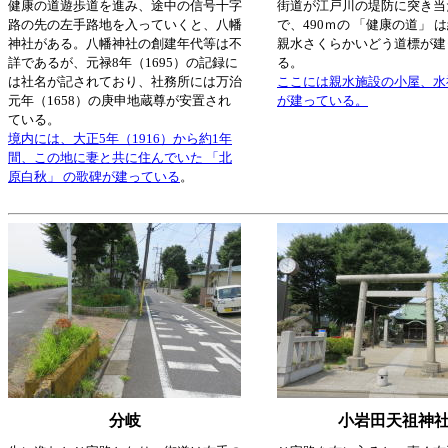
健康の道遊歩道を進み、途中の信号十字
街道が江戸川の堤防に突き当
路の先の左手路地を入っていくと、八幡
で、490ｍの 「健康の道」 
神社がある。八幡神社の創建年代等は不
親水さくらかいどう道標が建
詳であるが、元禄8年（1695）の記録に
る。
は社名が記されており、社務所には万治
ここには親水施設の小屋、水
元年（1658）の庚申地蔵尊が安置され
が建っている。
ている。
境内には、大正5年（1916）から約1年
間、この地に妻と共に住んでいた 「北
原白秋」 の歌碑が建っている
。
分岐
小岩田天祖神