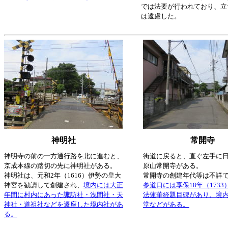
では法要が行われており、立
は遠慮した。
神明社
常開寺
神明寺の前の一方通行路を北に進むと、
街道に戻ると、直ぐ左手に
京成本線の踏切の先に神明社がある。
原山常開寺がある。
神明社は、元和2年（1616）伊勢の皇大
常開寺の創建年代等は不詳
神宮を勧請して創建され、
境内には大正
参道口には享保18年（173
年間に村内にあった諏訪社・浅間社・天
法蓮華経題目碑があり、境
神社・道祖社などを遷座した境内社があ
堂などがある。
る。