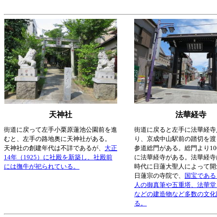
天神社
法華経寺
街道に戻って左手小栗原蓮池公園前を進
街道に戻ると左手に法華経寺
むと、左手の路地奥に天神社がある。
り、京成中山駅前の踏切を渡
天神社の創建年代は不詳であるが、
大正
参道総門がある。総門より10
14年（1925）に社殿を新築し、社殿前
に法華経寺がある。法華経寺
には撫牛が祀られている。
時代に日蓮大聖人によって開
日蓮宗の寺院で、
国宝である
人の御真筆や五重塔、法華堂
などの建造物など多数の文化
る。