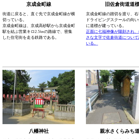
京成金町線
旧佐倉街道道
街道に戻ると、直ぐ先で京成金町線が横
京成金町線の踏切を渡り、右
切っている。
ドライビングスクールの向い
京成金町線は、京成高砂駅から京成金町
に道標が建っている。
駅を結ぶ営業キロ2.5㎞の路線で、密集
正面に七福神像が陽刻され、
した住宅街を走る鉄路である。
さな文字で佐倉街道について
いる。
八幡神社
親水さくらみち