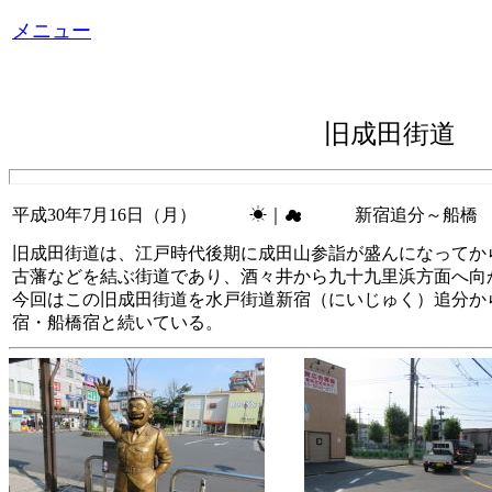
メニュー
旧成田街道
平成30年7月16日（月） ☀｜☁ 新宿追分～船橋
旧成田街道は、江戸時代後期に成田山参詣が盛んになってか
古藩などを結ぶ街道であり、酒々井から九十九里浜方面へ向
今回はこの旧成田街道を水戸街道新宿（にいじゅく）追分か
宿・船橋宿と続いている。