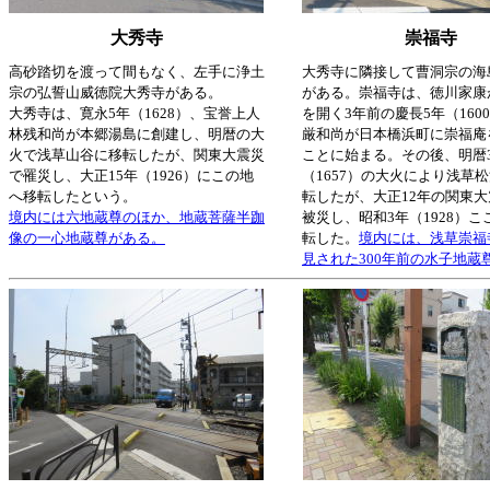
大秀寺
崇福寺
高砂踏切を渡って間もなく、左手に浄土
大秀寺に隣接して曹洞宗の海
宗の弘誓山威徳院大秀寺がある。
がある。崇福寺は、徳川家康
大秀寺は、寛永5年（1628）、宝誉上人
を開く3年前の慶長5年（160
林残和尚が本郷湯島に創建し、明暦の大
厳和尚が日本橋浜町に崇福庵
火で浅草山谷に移転したが、関東大震災
ことに始まる。その後、明暦
で罹災し、大正15年（1926）にこの地
（1657）の大火により浅草
へ移転したという。
転したが、大正12年の関東
境内には六地蔵尊のほか、地蔵菩薩半跏
被災し、昭和3年（1928）
像の一心地蔵尊がある。
転した。
境内には、浅草崇福
見された300年前の水子地蔵