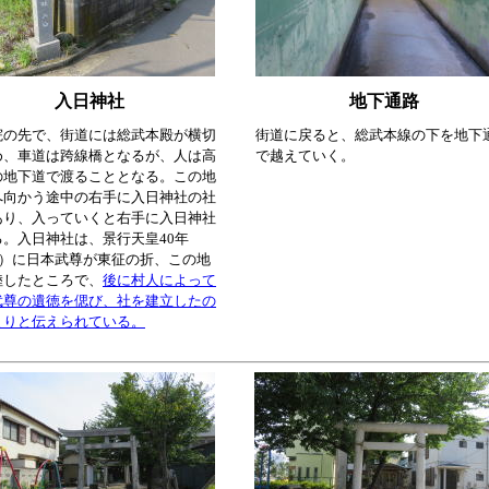
入日神社
地下通路
院の先で、街道には総武本殿が横切
街道に戻ると、総武本線の下を地下
め、車道は跨線橋となるが、人は高
で越えていく。
の地下道で渡ることとなる。この地
へ向かう途中の右手に入日神社の社
あり、入っていくと右手に入日神社
る。入日神社は、景行天皇40年
10）に日本武尊が東征の折、この地
陸したところで、
後に村人によって
武尊の遺徳を偲び、社を建立したの
まりと伝えられている。