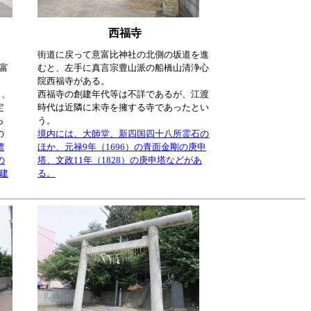
西福寺
、
街道に戻って意富比神社の北側の坂道を進
意富
むと、左手に真言宗豊山派の船橋山清浄心
院西福寺がある。
）、
西福寺の創建年代等は不詳であるが、江渡
定
時代は近隣に末寺を擁する寺であったとい
ら
う。
の
境内には、大師堂、新四国四十八所霊石の
標
ほか、元禄9年（1696）の青面金剛の庚申
の
塔、文政11年（1828）の庚申塔などがあ
が建
る。