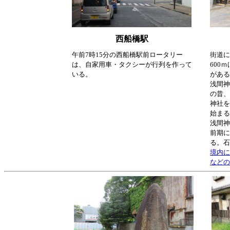
西船橋駅
午前7時15分の西船橋駅前ロータリー
街道に
は、自家用車・タクシーが行列を作って
600
いる。
がある
浅間神
の昔、
神社を
始まる
浅間神
前期に
る。石
境内に
などの