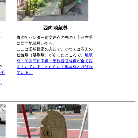
西向地蔵尊
ン
青少年センター前交差点の先のＴ字路右手
に西向地蔵尊がある。
ここは旧船橋宿の入口で、かつては罪人の
仕置場（処刑場）があったところで、
地蔵
尊・阿弥陀如来像・聖観音菩薩像が全て西
で
を向いていることから西向地蔵尊と呼ばれ
の手
ている。
ほ
の