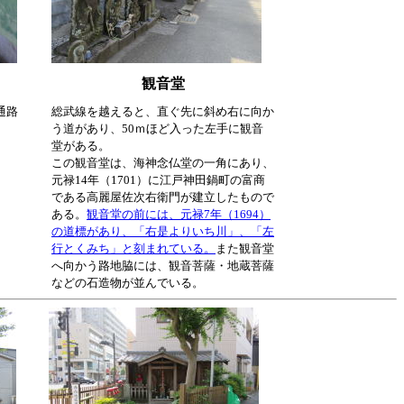
観音堂
通路
総武線を越えると、直ぐ先に斜め右に向か
う道があり、50ｍほど入った左手に観音
堂がある。
この観音堂は、海神念仏堂の一角にあり、
元禄14年（1701）に江戸神田鍋町の富商
である高麗屋佐次右衛門が建立したもので
ある。
観音堂の前には、元禄7年（1694）
の道標があり、「右是よりいち川」、「左
行とくみち」と刻まれている。
また観音堂
へ向かう路地脇には、観音菩薩・地蔵菩薩
などの石造物が並んでいる。