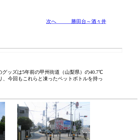
次へ 勝田台～酒々井
グッズは5年前の甲州街道（山梨県）の40.7℃
り、今回もこれらと凍ったペットボトルを持っ