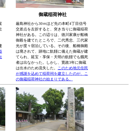
御蔵稲荷神社
案
厳島神社から30ｍほど先の本町4丁目信号
社
交差点を左折すると、突き当りに御蔵稲荷
神社がある。この辺りは、徳川家康が船橋
、
御殿を建てたところで、二代秀忠、三代家
建
光が度々宿泊している。その後、船橋御殿
姫
は廃されて、跡地に飢饉に備えた御蔵が建
は
てられ、延宝・享保・天明の飢饉でも餓死
者は出なかった。しかし、寛政3年に御蔵
は出水のため流失した。
このため地元住民
が感謝を込めて稲荷祠を建立したのが、こ
の御蔵稲荷神社の始まりである。