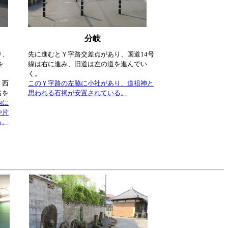
分岐
り、
先に進むとＹ字路交差点があり、国道14号
を
線は右に進み、旧道は左の道を進んでい
。
く。
、西
このＹ字路の左脇に小社があり、道祖神と
名を
思われる石祠が安置されている。
内に
や片
る。