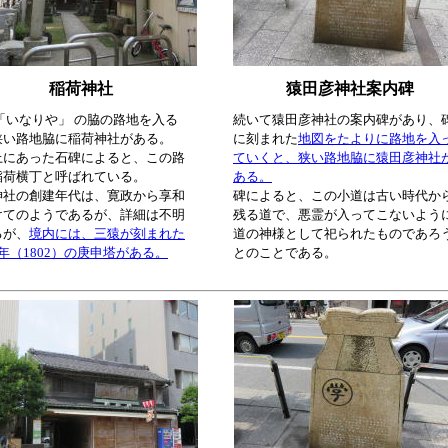
稲荷神社
猿田彦神社案内碑
「いなりや」 の脇の路地を入る
続いて猿田彦神社の案内碑があり、
狭い路地脇に稲荷神社がある。
に刻まれた
地図をたよりに路地を入
上にあった石碑によると、この路
ていくと、狭い路地脇に猿田彦神社
稲荷横丁と呼ばれている。
ある。
神社の創建年代は、寛政から享和
碑によると、この小道は古い時代か
けてのようであるが、詳細は不明
残る道で、悪霊が入ってこないよう
るが、
境内には、三猿が刻まれた
道の神様として祀られたものであろ
年（1802）の庚申塔がある。
とのことである。