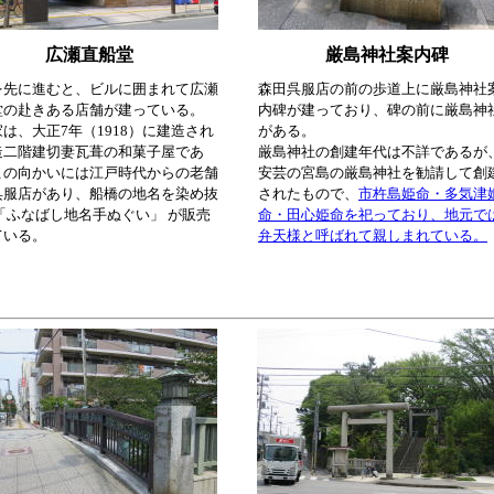
広瀬直船堂
厳島神社案内碑
を先に進むと、ビルに囲まれて広瀬
森田呉服店の前の歩道上に厳島神社
堂の赴きある店舗が建っている。
内碑が建っており、碑の前に厳島神
は、大正7年（1918）に建造され
がある。
造二階建切妻瓦葺の和菓子屋であ
厳島神社の創建年代は不詳であるが
この向かいには江戸時代からの老舗
安芸の宮島の厳島神社を勧請して創
呉服店があり、船橋の地名を染め抜
されたもので、
市杵島姫命・多気津
「ふなばし地名手ぬぐい」 が販売
命・田心姫命を祀っており、地元で
ている。
弁天様と呼ばれて親しまれている。