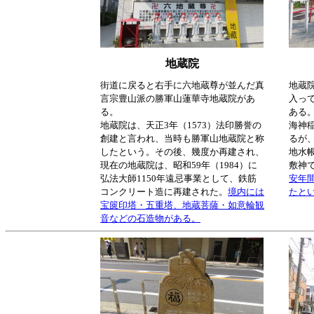
地蔵院
街道に戻ると右手に六地蔵尊が並んだ真
地蔵
言宗豊山派の勝軍山蓮華寺地蔵院があ
入っ
る。
ある
地蔵院は、天正3年（1573）法印勝誉の
海神
創建と言われ、当時も勝軍山地蔵院と称
るが、
したという。その後、幾度か再建され、
地水
現在の地蔵院は、昭和59年（1984）に
敷神
弘法大師1150年遠忌事業として、鉄筋
安年間
コンクリート造に再建された。
境内には
たと
宝篋印塔・五重塔、地蔵菩薩・如意輪観
音などの石造物がある。