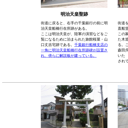
明治天皇聖跡
街道に戻ると、右手の千葉銀行の前に明
街道
治天皇船橋行在所跡がある。
直船
ここは明治天皇が、陸軍の演習などをご
この家
覧になるために泊まられた旅館桜屋・山
た木
口丈吉宅跡である。
千葉銀行船橋支店の
る。
一角に明治天皇船橋行在所跡碑が設置さ
森田
れ、傍らに解説板が建っている。
いた 
され