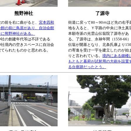
熊野神社
了源寺
堂の前を右に曲がると、
宮本四和
街道に戻って80～90ｍほど先の右手
会館の前に鳥居があり、自治会館
地を入ると、Ｙ字路の中央に浄土真
奥に熊野神社がある。
本願寺派の光雲山伝翁院了源寺があ
神社の創建年代等は不詳である
る。了源寺は、永禄年間（1558-66
神社境内の空きスペースに自治会
伝翁が開基となり、北条氏康より15
建てられたものかと思われる。
の寄進を受け一宇を建立したのが始
りと言われている。
境内にある鐘楼
もともと幕府が試射用の大砲を設置
る台座跡だったとう。