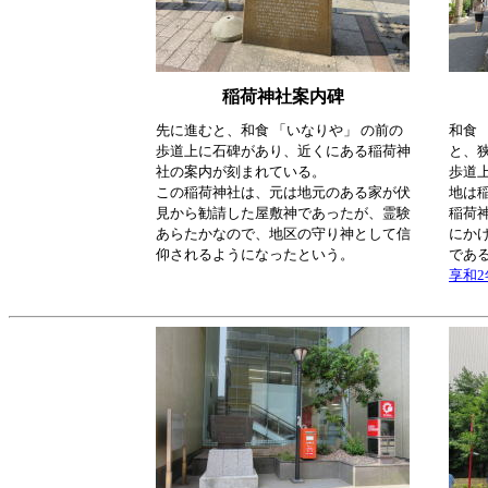
稲荷神社案内碑
先に進むと、和食 「いなりや」 の前の
和食 
歩道上に石碑があり、近くにある稲荷神
と、
社の案内が刻まれている。
歩道
この稲荷神社は、元は地元のある家が伏
地は
見から勧請した屋敷神であったが、霊験
稲荷
あらたかなので、地区の守り神として信
にか
仰されるようになったという。
であ
享和2