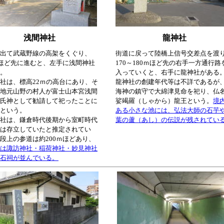
浅間神社
龍神社
出て武蔵野線の高架をくぐり、
街道に戻って陸橋上信号交差点を渡
ｍほど先に進むと、左手に浅間神社
170～180ｍほど先の右手一方通行路
。
入っていくと、右手に龍神社がある
社は、標高22ｍの高台にあり、そ
龍神社の創建年代等は不詳であるが
地元山野の村人が富士山本宮浅間
海神の鎮守で大綿津見命を祀り、仏
氏神として勧請して祀ったことに
娑竭羅（しゃから）龍王という。
境
という。
ある小さな池には、弘法大師の石芋
社は、鎌倉時代後期から室町時代
葉の蘆（あし）の伝説が残されてい
は存立していたと推定されてい
段上の参道は約200ｍほどあり、
は諏訪神社・稲荷神社・妙見神社
石祠が並んでいる。