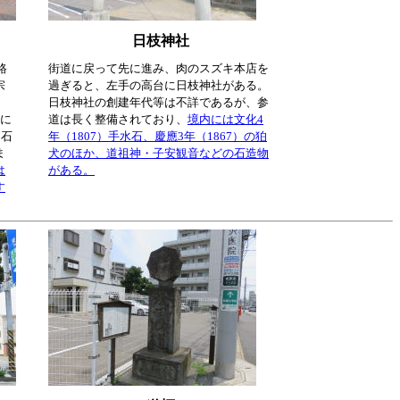
日枝神社
路
街道に戻って先に進み、肉のスズキ本店を
宗
過ぎると、左手の高台に日枝神社がある。
日枝神社の創建年代等は不詳であるが、参
）に
道は長く整備されており、
境内には文化4
0石
年（1807）手水石、慶應3年（1867）の狛
ま
犬のほか、道祖神・子安観音などの石造物
は
がある。
す