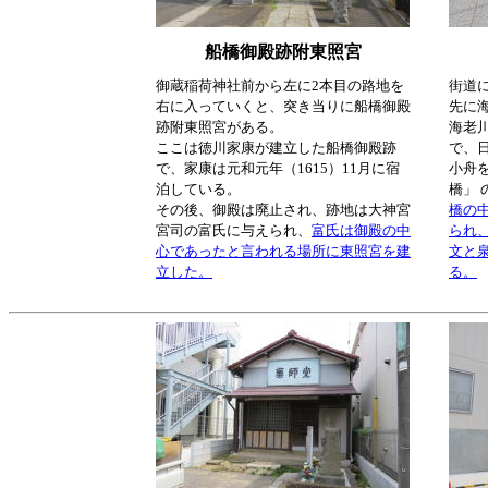
船橋御殿跡附東照宮
御蔵稲荷神社前から左に2本目の路地を
街道
右に入っていくと、突き当りに船橋御殿
先に
跡附東照宮がある。
海老
ここは徳川家康が建立した船橋御殿跡
で、
で、家康は元和元年（1615）11月に宿
小舟
泊している。
橋」
その後、御殿は廃止され、跡地は大神宮
橋の
宮司の富氏に与えられ、
富氏は御殿の中
られ
心であったと言われる場所に東照宮を建
文と
立した。
る。