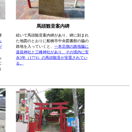
馬頭観音案内碑
碑
続いて馬頭観音案内碑があり、碑に刻まれ
っ
た地図のとおりに船橋市中央図書館の脇の
が
路地を入っていくと、
一本北側の路地脇に
道祖神社と三峰神社があり、その境内に安
ら
永3年（1774）の馬頭観音が安置されてい
に
る。
う