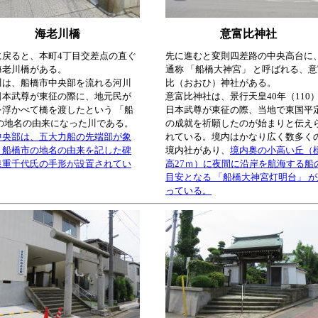
海老川橋
意富比神社
に戻ると、本町4丁目交差点の直ぐ
先に進むと変則四差路の中央高台に
海老川橋がある。
通称 「船橋大神宮」 と呼ばれる、
川は、船橋市中央部を流れる河川
比（おおひ）神社がある。
日本武尊が東征の際に、地元民が
意富比神社は、景行天皇40年（110
を浮かべて橋を渡したという 「船
日本武尊が東征の際、当地で東国平
 の地名の由来になった川である。
の成就を祈願したのが始まりと伝え
中央部は、五大力船の先端部が象
れている。境内はかなり広く数多く
、船橋市の地名の由来を記した碑
境内社があり、
境内奥の小高い丘（
泉重千代氏の手形が設置されてい
高27ｍ）に夜間に沿岸を航海する船
目安となる 「船橋大神宮灯明台」 
っている。