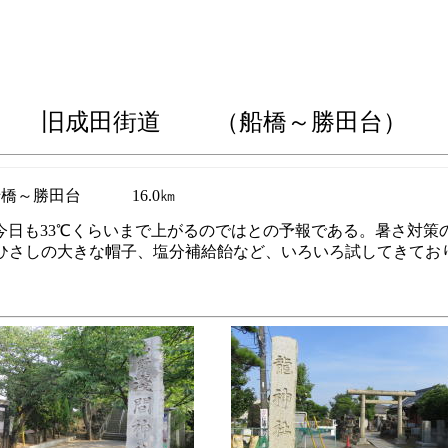
旧成田街道 （船橋～勝田台
）
橋～勝田台
16.0㎞
今日も33℃くらいまで上がるのではとの予報である。暑さ対策の
ひさしの大きな帽子、塩分補給飴など、いろいろ試してきてお