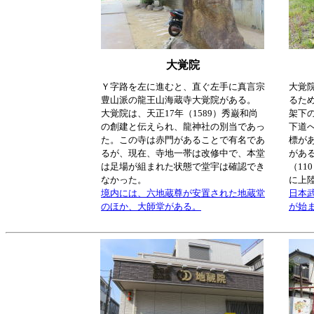
大覚院
Ｙ字路を左に進むと、直ぐ左手に真言宗
大覚
豊山派の龍王山海蔵寺大覚院がある。
るた
大覚院は、天正17年（1589）秀巌和尚
架下
の創建と伝えられ、龍神社の別当であっ
下道
た。この寺は赤門があることで有名であ
標が
るが、現在、寺地一帯は改修中で、本堂
があ
は足場が組まれた状態で堂宇は確認でき
（1
なかった。
に上
境内には、六地蔵尊が安置された地蔵堂
日本
のほか、大師堂がある。
が始