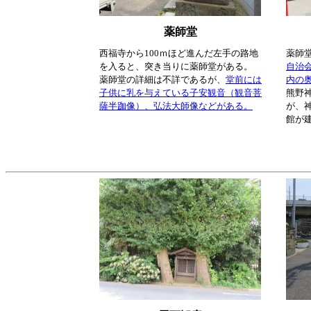
薬師堂
西福寺から100ｍほど進んだ左手の路地
薬師
を入ると、突き当りに薬師堂がある。
自治
薬師堂の詳細は不詳であるが、
堂前には
内の
子供に乳を与えている子安観音（観音菩
熊野
薩半跏像）、弘法大師像などがある。
が、
館が