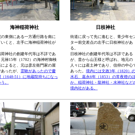
海神稲荷神社
日枝神社
院の東側にある一方通行路を南に
街道に戻って先に進むと、青少年セ
ていくと、左手に海神稲荷神社が
ター前交差点の左手に日枝神社があ
。
る。
稲荷神社の創建年代等は不詳であ
日枝神社の創建年代等は不詳である
元禄15年（1702）の海神村御検
が、昔から山王様と呼ばれ、地元の
帳によると、元は彦左衛門家の屋
人々には産土神であり、信仰の中心
であったが、
霊験があったので慶
あった。
境内には文政3年（1820）
（1648-51）に地蔵院持ちになっ
水石、嘉永6年（1853）の常夜燈の
いう。
か、稲荷神社・龍神社・水神社など
境内社がある。