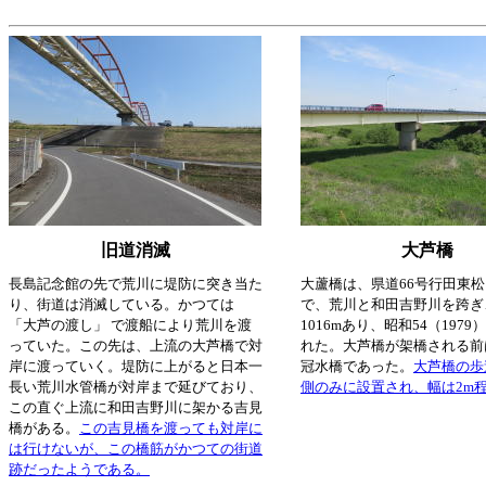
旧道消滅
大芦橋
長島記念館の先で荒川に堤防に突き当た
大蘆橋は、県道66号行田東
り、街道は消滅している。かつては
で、荒川と和田吉野川を跨ぎ
「大芦の渡し」 で渡船により荒川を渡
1016mあり、昭和54（197
っていた。この先は、上流の大芦橋で対
れた。大芦橋が架橋される前
岸に渡っていく。堤防に上がると日本一
冠水橋であった。
大芦橋の歩
長い荒川水管橋が対岸まで延びており、
側のみに設置され、幅は2m
この直ぐ上流に和田吉野川に架かる吉見
橋がある。
この吉見橋を渡っても対岸に
は行けないが、この橋筋がかつての街道
跡だったようである。