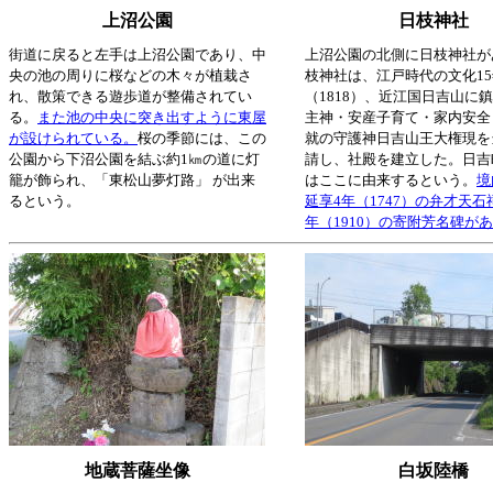
上沼公園
日枝神社
街道に戻ると左手は上沼公園であり、中
上沼公園の北側に日枝神社が
央の池の周りに桜などの木々が植栽さ
枝神社は、江戸時代の文化15
れ、散策できる遊歩道が整備されてい
（1818）、近江国日吉山に
る。
また池の中央に突き出すように東屋
主神・安産子育て・家内安全
が設けられている。
桜の季節には、この
就の守護神日吉山王大権現を
公園から下沼公園を結ぶ約1㎞の道に灯
請し、社殿を建立した。日吉
籠が飾られ、「東松山夢灯路」 が出来
はここに由来するという。
境
るという。
延享4年（1747）の弁才天石
年（1910）の寄附芳名碑が
地蔵菩薩坐像
白坂陸橋