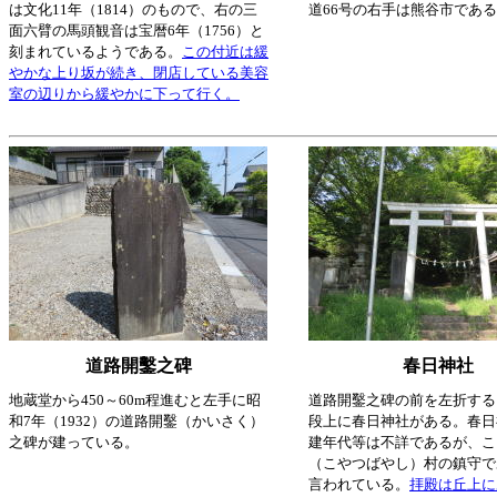
は文化11年（1814）のもので、右の三
道66号の右手は熊谷市であ
面六臂の馬頭観音は宝暦6年（1756）と
刻まれているようである。
この付近は緩
やかな上り坂が続き、閉店している美容
室の辺りから緩やかに下って行く。
道路開鑿之碑
春日神社
地蔵堂から450～60m程進むと左手に昭
道路開鑿之碑の前を左折する
和7年（1932）の道路開鑿（かいさく）
段上に春日神社がある。春日
之碑が建っている。
建年代等は不詳であるが、こ
（こやつばやし）村の鎮守で
言われている。
拝殿は丘上に