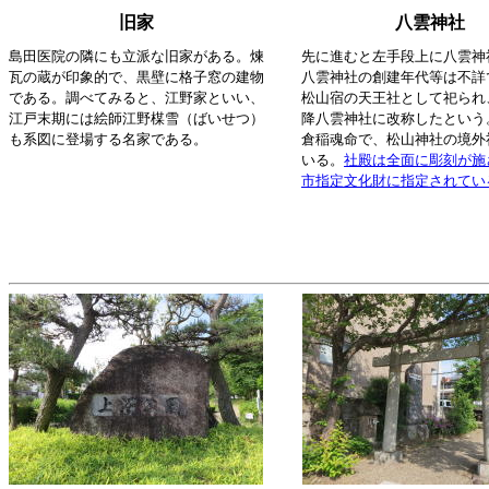
旧家
八雲神社
島田医院の隣にも立派な旧家がある。煉
先に進むと左手段上に八雲神
瓦の蔵が印象的で、黒壁に格子窓の建物
八雲神社の創建年代等は不詳
である。調べてみると、江野家といい、
松山宿の天王社として祀られ
江戸末期には絵師江野楳雪（ばいせつ）
降八雲神社に改称したという
も系図に登場する名家である。
倉稲魂命で、松山神社の境外
いる。
社殿は全面に彫刻が施
市指定文化財に指定されてい