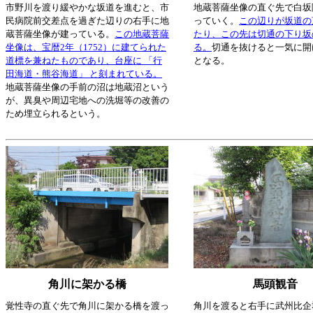
市野川を渡り緩やかな坂道を進むと、市
地蔵菩薩坐像の直ぐ先で白坂
民病院前交差点を過ぎた辺りの右手に地
っていく。
この辺りが坂道の
蔵菩薩坐像が建っている。
この地蔵菩薩
たり、この先は切通の下り坂
坐像は、宝暦2年（1752）に建てられた
る。
切通を抜けると一気に開
道標を兼ねたものであり、台座に 「行
となる。
田海道・熊谷海道」 と刻まれている。
地蔵菩薩坐像の手前の沼は地蔵沼という
が、異臭や周辺宅地への洗堀等の改善の
ため埋立られるという。
角川に架かる橋
馬頭観音
覚性寺の直ぐ先で角川に架かる橋を渡っ
角川を渡ると右手に武州比企