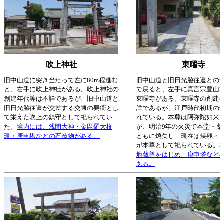
吹上神社
東曜寺
旧中山道に突き当たって左に80m程進む
旧中山道と旧日光脇往還との
と、右手に吹上神社がある。吹上神社の
で戻ると、左手に真言宗豊山
創建年代等は不詳であるが、旧中山道と
東曜寺がある。東曜寺の創建
旧日光脇往還が交差する交通の要衝とし
詳であるが、江戸時代初期の
て栄えた吹上の鎮守として祀られてい
れている。本尊は阿弥陀如来
た。
境内には、浅間大神・金毘羅大権
が、明治9年の火災で本堂・
現・庚申塔などの石造物がある。
ともに焼失し、現在は焼残っ
が本尊として祀られている。
地蔵尊をはじめ、庚申塔など
ある。