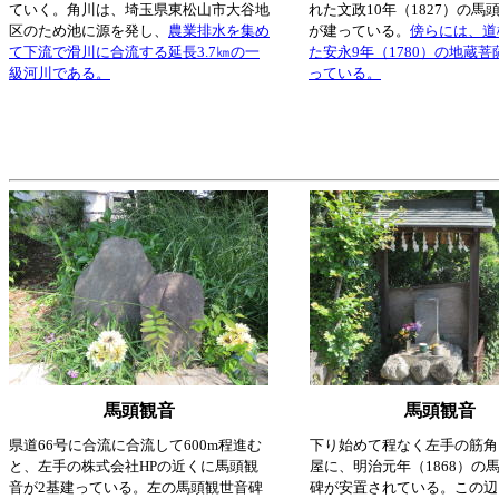
ていく。角川は、埼玉県東松山市大谷地
れた文政10年（1827）の馬
区のため池に源を発し、
農業排水を集め
が建っている。
傍らには、道
て下流で滑川に合流する延長3.7㎞の一
た安永9年（1780）の地蔵
級河川である。
っている。
馬頭観音
馬頭観音
県道66号に合流に合流して600m程進む
下り始めて程なく左手の筋角
と、左手の株式会社HPの近くに馬頭観
屋に、明治元年（1868）の
音が2基建っている。左の馬頭観世音碑
碑が安置されている。この辺