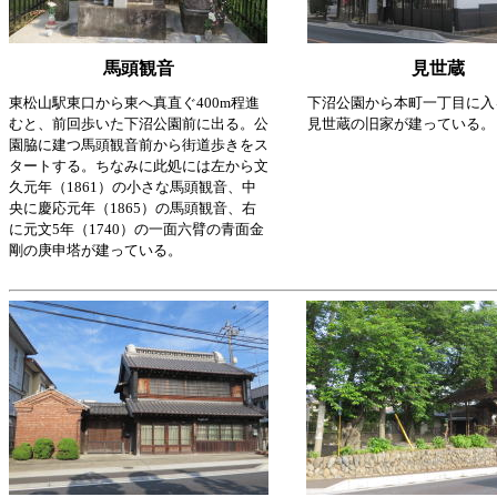
馬頭観音
見世蔵
東松山駅東口から東へ真直ぐ400m程進
下沼公園から本町一丁目に入
むと、前回歩いた下沼公園前に出る。公
見世蔵の旧家が建っている。
園脇に建つ馬頭観音前から街道歩きをス
タートする。ちなみに此処には左から文
久元年（1861）の小さな馬頭観音、中
央に慶応元年（1865）の馬頭観音、右
に元文5年（1740）の一面六臂の青面金
剛の庚申塔が建っている。