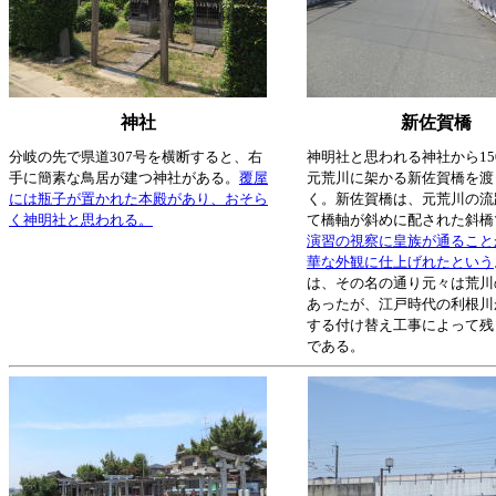
神社
新佐賀橋
分岐の先で県道307号を横断すると、右
神明社と思われる神社から15
手に簡素な鳥居が建つ神社がある。
覆屋
元荒川に架かる新佐賀橋を渡
には瓶子が置かれた本殿があり、おそら
く。新佐賀橋は、元荒川の流
く神明社と思われる。
て橋軸が斜めに配された斜橋
演習の視察に皇族が通ること
華な外観に仕上げれたという
は、その名の通り元々は荒川
あったが、江戸時代の利根川
する付け替え工事によって残
である。