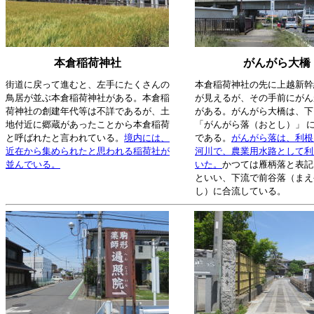
本倉稲荷神社
がんがら大橋
街道に戻って進むと、左手にたくさんの
本倉稲荷神社の先に上越新幹
鳥居が並ぶ本倉稲荷神社がある。本倉稲
が見えるが、その手前にがん
荷神社の創建年代等は不詳であるが、土
がある。がんがら大橋は、下
地付近に郷蔵があったことから本倉稲荷
「がんがら落（おとし）」 
と呼ばれたと言われている。
境内には、
である。
がんがら落は、利根
近在から集められたと思われる稲荷社が
河川で、農業用水路として利
並んでいる。
いた。
かつては雁柄落と表記
といい、下流で前谷落（まえ
し）に合流している。