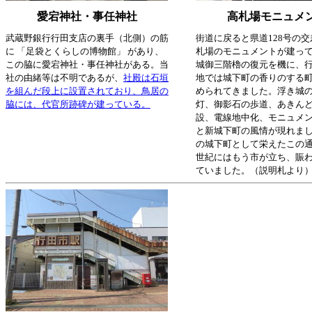
愛宕神社・事任神社
高札場モニュメ
武蔵野銀行行田支店の裏手（北側）の筋
街道に戻ると県道128号の
に 「足袋とくらしの博物館」 があり、
札場のモニュメントが建っ
この脇に愛宕神社・事任神社がある。当
城御三階櫓の復元を機に、
社の由緒等は不明であるが、
社殿は石垣
地では城下町の香りのする
を組んだ段上に設置されており、鳥居の
められてきました。浮き城
脇には、代官所跡碑が建っている。
灯、御影石の歩道、あきん
設、電線地中化、モニュメ
と新城下町の風情が現れま
の城下町として栄えたこの通
世紀にはもう市が立ち、賑
ていました。（説明札より