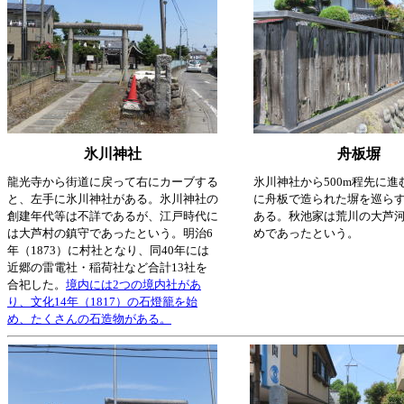
氷川神社
舟板塀
龍光寺から街道に戻って右にカーブする
氷川神社から500m程先に進
と、左手に氷川神社がある。氷川神社の
に舟板で造られた塀を巡ら
創建年代等は不詳であるが、江戸時代に
ある。秋池家は荒川の大芦
は大芦村の鎮守であったという。明治6
めであったという。
年（1873）に村社となり、同40年には
近郷の雷電社・稲荷社など合計13社を
合祀した。
境内には2つの境内社があ
り、文化14年（1817）の石燈籠を始
め、たくさんの石造物がある。