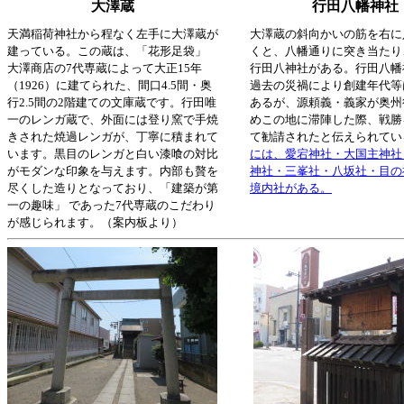
大澤蔵
行田八幡神社
天満稲荷神社から程なく左手に大澤蔵が
大澤蔵の斜向かいの筋を右に
建っている。この蔵は、「花形足袋」
くと、八幡通りに突き当たり
大澤商店の7代専蔵によって大正15年
行田八神社がある。行田八幡
（1926）に建てられた、間口4.5間・奥
過去の災禍により創建年代等
行2.5間の2階建ての文庫蔵です。行田唯
あるが、源頼義・義家が奥州
一のレンガ蔵で、外面には登り窯で手焼
めこの地に滞陣した際、戦勝
きされた焼過レンガが、丁寧に積まれて
て勧請されたと伝えられてい
います。黒目のレンガと白い漆喰の対比
には、愛宕神社・大国主神社
がモダンな印象を与えます。内部も贅を
神社・三峯社・八坂社・目の
尽くした造りとなっており、「建築が第
境内社がある。
一の趣味」 であった7代専蔵のこだわり
が感じられます。（案内板より）