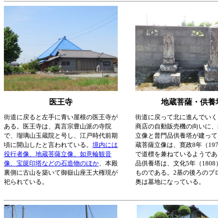
医王寺
地蔵菩薩・供養
街道に戻ると左手に青い屋根の医王寺が
街道に戻って北に進んでいく
ある。医王寺は、真言宗豊山派の寺院
商店の自動販売機の向いに、
で、瑠璃山玉蔵院と号し、江戸時代前期
立像と普門品供養塔が建って
頃に開山したと言われている。
境内には
蔵菩薩立像は、寛政8年（19
役行者像、地蔵菩薩立像、如意輪観音
で道標を兼ねているようであ
像、宝篋印塔などの石造物のほか
、本殿
品供養塔は、文化5年（1808
裏側に古山を築いて御嶽山座王大権現が
ものである。2基の後ろのブ
祀られている。
奥は墓地になっている。