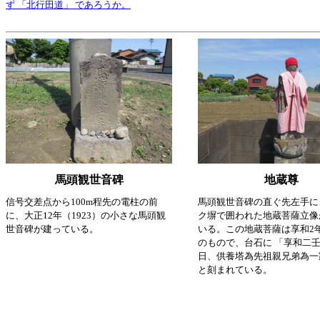
ず 「北行田道」 であろうか。
馬頭観世音碑
地蔵尊
信号交差点から100m程先の電柱の前
馬頭観世音碑の直ぐ先左手に
に、大正12年（1923）の小さな馬頭観
ク塀で囲われた地蔵菩薩立像
世音碑が建っている。
いる。この地蔵菩薩は享和2年
のもので、台石に 「享和二
日、供養塔為先祖親兄弟為一
と刻まれている。