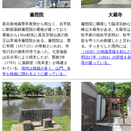
遍照院
大蔵寺
新兵衛地蔵尊常夜燈から程なく、右手筋
遍照院に隣接して臨済宗妙心
に駒形薬師遍照院の看板が建っており、
峰山大蔵寺がある。大蔵寺は
看板から130m程先に真言宗智山派の医
松平家の祖松平忠明が、松平
王山常福寺遍照院がある。遍照院は、寛
提を弔うため創建したと言わ
仁年間（1017-21）の草創といわれ、寺
る。すっきりした境内には、
領25石の御朱印寺であった。七堂伽藍
（1828）の地蔵菩薩を刻ん
は兵火等により焼失したが、寛政5年
明治17年（1884）の辞世を
（1793）に薬師堂（現本堂）が再建さ
塔が建っている。
れている。
境内は植栽が多く、山門、本
堂も植栽に隠れるように建っている。