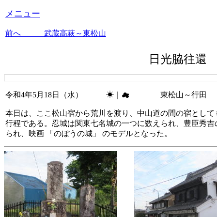
メニュー
前へ 武蔵高萩～東松山
日光脇往還
令和4年5月18日（水） ☀｜☁ 東松山～行田
本日は、ここ松山宿から荒川を渡り、中山道の間の宿として
行程である。忍城は関東七名城の一つに数えられ、豊臣秀吉の
られ、映画 「のぼうの城」 のモデルとなった。