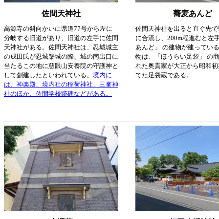
佐間天神社
蕎麦あんど
高源寺の斜向かいに県道77号から左に
佐間天神社を出ると直ぐ先で
分岐する旧道があり、旧道の左手に佐間
に合流し、200m程進むと左
天神社がある。佐間天神社は、忍城城主
あんど」 の建物が建ってい
の成田氏が忍城築城の際、城の南出口に
物は、「ほうらい足袋」 の
当たるこの地に慈眼山安養院の守護神と
れた奥貫家が大正から昭和初
して創建したといわれている。
境内に
てた足袋蔵である。
は、神楽殿、境内社の稲荷神社、三峯神
社のほか、佐間学校跡碑などがある。