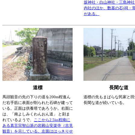
坂神社・白山神社・三島神社
内社のほか、数基の石j祠・
がある。
道標
長閑な道
馬頭観音の先の下りの道を200m程進ん
道標の先もまばらな民家と田
だ右手筋に表面が削られた石碑が建って
長閑な道が続いている。
いる。正面は供養塔であろうか。右面に
は、「南よしみくわんおん道」 と刻ま
れているようで、
ここから2.5㎞程南に
ある真言宗智山派の岩殿山安楽寺（吉見
観音）を示している。左面ははっきりせ