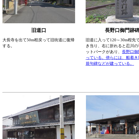
旧道口
長野口御門跡
大長寺を出て50m程戻って旧街道に復帰
旧道に入って120～30m程先
する。
き当り、右に折れると忍川の
ットパークがあり、
長野口御
っている。傍らには、船着き
規句碑などが建っている。