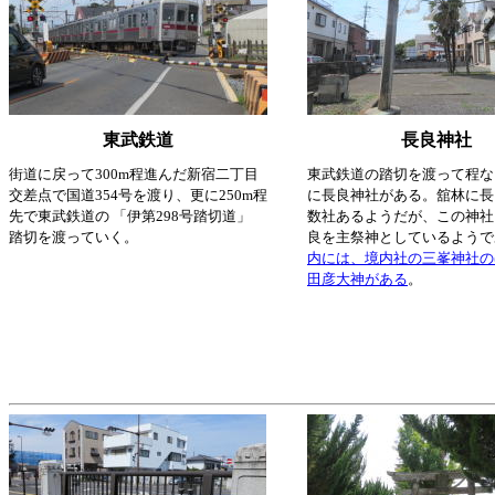
東武鉄道
長良神社
街道に戻って300m程進んだ新宿二丁目
東武鉄道の踏切を渡って程な
交差点で国道354号を渡り、更に250m程
に長良神社がある。舘林に長
先で東武鉄道の 「伊第298号踏切道」
数社あるようだが、この神社
踏切を渡っていく。
良を主祭神としているようで
内には、境内社の三峯神社の
田彦大神がある
。