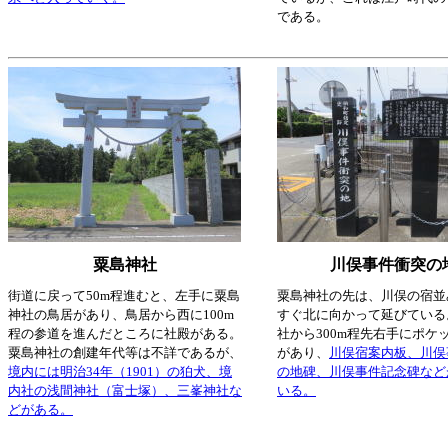
である。
粟島神社
川俣事件衝突の
街道に戻って50m程進むと、左手に粟島
粟島神社の先は、川俣の宿並
神社の鳥居があり、鳥居から西に100m
すぐ北に向かって延びている
程の参道を進んだところに社殿がある。
社から300m程先右手にポケ
粟島神社の創建年代等は不詳であるが、
があり、
川俣宿案内板、川俣
境内には明治34年（1901）の狛犬、境
の地碑、川俣事件記念碑など
内社の浅間神社（富士塚）、三峯神社な
いる。
どがある。