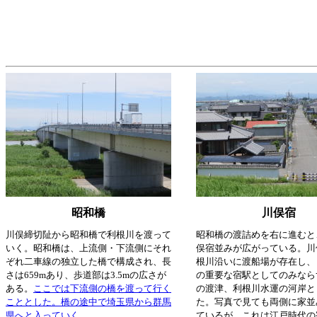
昭和橋
川俣宿
川俣締切阯から昭和橋で利根川を渡って
昭和橋の渡詰めを右に進むと
いく。昭和橋は、上流側・下流側にそれ
俣宿並みが広がっている。川
ぞれ二車線の独立した橋で構成され、長
根川沿いに渡船場が存在し、
さは659mあり、歩道部は3.5mの広さが
の重要な宿駅としてのみなら
ある。
ここでは下流側の橋を渡って行く
の渡津、利根川水運の河岸と
こととした。橋の途中で埼玉県から群馬
た。写真で見ても両側に家並
県へと入っていく。
ているが、これは江戸時代の