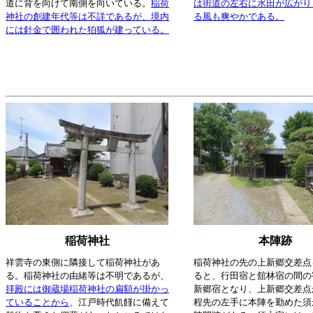
道に背を向けて南側を向いている。
稲荷
は街道の左右に水田が広がり
神社の創建年代等は不詳であるが、境内
る風も爽やかである。
には針金で囲われた狛狐が建っている。
稲荷神社
本陣跡
祥雲寺の東側に隣接して稲荷神社があ
稲荷神社の先の上新郷交差点
る。稲荷神社の由緒等は不明であるが、
ると、行田宿と舘林宿の間の
拝殿には御蔵場稲荷神社の扁額が掛かっ
新郷宿となり、上新郷交差点か
ていることから
、江戸時代飢饉に備えて
程先の左手に本陣を勤めた須