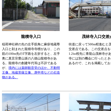
龍積寺入口
茂林寺入口交差
稲荷神社碑の先の左手筋角に麻疹地蔵尊
街道に戻って500m程進むと
入口と刻まれた龍積寺寺標があり、この
交差点である。この交差点を
筋の100m先のT字路を左折すると、左手
1.2㎞程先に青龍山茂林寺が
奥に真言宗豊山派の八徳山龍積寺があ
寺には別の機会に行ったとき
る。龍積寺の創建年代等は不詳である
あるので、これを掲載してお
が、
境内には薬師観音堂のほか、不動明
王像、地蔵菩薩立像、庚申塔などの石造
物がある。