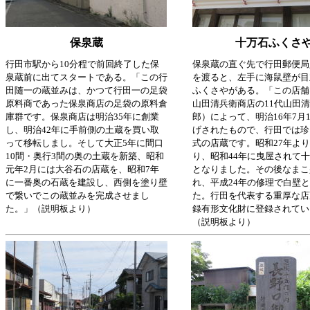
保泉蔵
十万石ふくさ
行田市駅から10分程で前回終了した保
保泉蔵の直ぐ先で行田郵便局
泉蔵前に出てスタートである。「この行
を渡ると、左手に海鼠壁が目
田随一の蔵並みは、かつて行田一の足袋
ふくさやがある。「この店舗
原料商であった保泉商店の足袋の原料倉
山田清兵衛商店の11代山田
庫群です。保泉商店は明治35年に創業
郎）によって、明治16年7月
し、明治42年に手前側の土蔵を買い取
げされたもので、行田では珍
って移転しまし。そして大正5年に間口
式の店蔵です。昭和27年よ
10間・奥行3間の奥の土蔵を新築、昭和
り、昭和44年に曳屋されて
元年2月には大谷石の店蔵を、昭和7年
となりました。その後なまこ
に一番奥の石蔵を建設し、西側を塗り壁
れ、平成24年の修理で白壁
で繋いでこの蔵並みを完成させまし
た。行田を代表する重厚な店
た。」（説明板より）
録有形文化財に登録されてい
（説明板より）