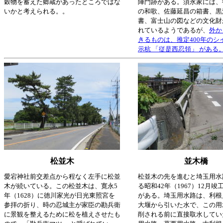
穀物を蓄えた郷蔵があったところではな
陣門跡がある。須永家には、
いかと考えられる。。
の和歌、佐藤延昌の箱書、黒
書、富士山の図などの文化財
れているようであるが、
外か
きるものは、推定400年のシ
示杭 「従是西忍領」 がある
松並木
並木橋
愛宕神社前交差点から程なく左手に松並
松並木の先を進むと埼玉用水
木が続いている。この松並木は、寛永5
る昭和42年（1967）12月
年（1628）に徳川家光が日光東照宮を
がある。埼玉用水路は、利根
参拝の折り、時の忍城主が家臣の勘兵衛
大堰から引いた水で、この用
に景観を整えるために松を植えさせたも
削される前に直接取水してい