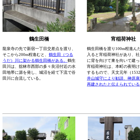
鶴生田橋
宵稲荷神社
龍泉寺の先で新宿一丁目交差点を渡り、
鶴生田橋を渡り100m程進ん
そこから200m程進むと、
鶴生田（つる
入ると宵稲荷神社があり、社
うだ）川に架かる鶴生田橋がある。
鶴生
に背を向けて東を向いて建っ
田川は、舘林市西部の多々良沼付近の水
宵稲荷神社は、本町の夜明け
田地帯に源を発し、城沼を経て下流で谷
するもので、天文元年（153
田川に合流している。
井山城守により勧請、榊原康
再建されたと伝えられている