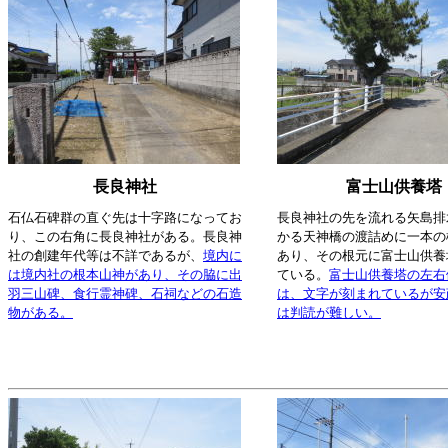
長良神社
富士山供養塔
石仏石碑群の直ぐ先は十字路になってお
長良神社の先を流れる矢島排
り、この右角に長良神社がある。長良神
かる天神橋の渡詰めに一本の
社の創建年代等は不詳であるが、
境内に
あり、その根元に富士山供養
は境内社の根本山神があり、その脇に出
ている。
富士山供養塔の左右
羽三山碑、食行霊神碑、石祠などの石造
は、文字が刻まれているが安
物がある。
は判読が難しい。