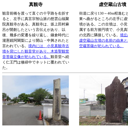
真観寺
虚空蔵山古墳
観音前橋を渡って直ぐの十字路を右折す
街道に戻り130～40m程進む
ると、左手に真言宗智山派の慈雲山福聚
東へ曲がるところの左手に虚
院真観寺がある。真観寺は、坂上田村麻
墳がある。この古墳は、小見
呂が開創したという言伝えがあり、以
属する前方後円墳で、小見真
後、幾多の変遷を繰り返し、鎌倉時代に
の北西に隣接している。
墳丘
瀧憲鏡阿闍梨により開山・中興されたと
虚空蔵山古墳の名前の由来と
言われている。
境内には、小見真観寺古
空蔵菩薩が祀られている。
墳を背にした観音堂があり、木造聖観世
音菩薩立像が祀られている。
観音堂へ続
く仁王門は修繕中でネットに覆われてい
た。