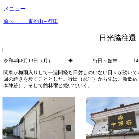
メニュー
前へ 東松山～行田
日光脇往
令和4年6月13日（月） ☀ 行田～館林
14.
関東が梅雨入りして一週間経ち日射しのいない日々が続いて
回の続きを歩くこととした。行田（忍宿）から先は、新郷宿
本陣跡）、そして館林宿と続いていく。