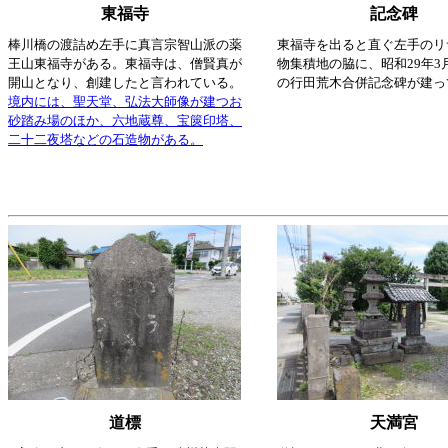
東福寺
記念碑
棒川橋の渡詰め左手に真言宗智山派の薬
東福寺を出ると直ぐ左手のリ
王山東福寺がある。東福寺は、僧賢真が
物集積地の脇に、昭和29年3
開山となり、創建したと言われている。
の行田荒木合併記念碑が建っ
境内には、聖天堂、弘法大師像が建つお
砂踏み場のほか、六地蔵尊、宝篋印塔、
二十二夜塔などの石造物がある。
道標
天満宮