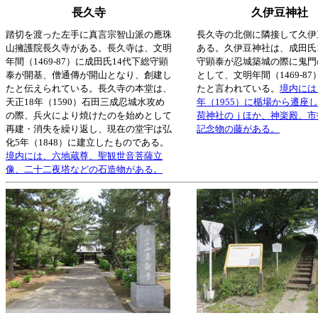
長久寺
久伊豆神社
踏切を渡った左手に真言宗智山派の應珠
長久寺の北側に隣接して久伊
山擁護院長久寺がある。長久寺は、文明
ある。久伊豆神社は、成田氏
年間（1469-87）に成田氏14代下総守顕
守顕泰が忍城築城の際に鬼門
泰が開基、僧通傳が開山となり、創建し
として、文明年間（1469-8
たと伝えられている。長久寺の本堂は、
たと言われている。
境内には
天正18年（1590）石田三成忍城水攻め
年（1955）に楯場から遷座
の際、兵火により焼けたのを始めとして
荷神社のｊほか、神楽殿、市
再建・消失を繰り返し、現在の堂宇は弘
記念物の藤がある。
化5年（1848）に建立したものである。
境内には、六地蔵尊、聖観世音菩薩立
像、二十二夜塔などの石造物がある。