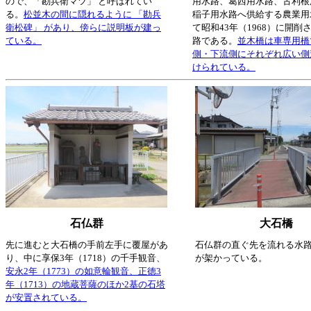
ので、「勘兵衛マツ」 と呼ばれてい
用水路、葛西用水路、古利根
る。
松並木の間に隠れるように 「勘兵
稲子用水路へ供給する農業用
衛松碑」 があり、傍らに説明板が建っ
て昭和43年（1968）に開削
ている。
路である。
並木橋は車専用橋
側・下流側にそれぞれ広い側
けられている。
石仏群
大石橋
先に進むと大石橋の手前左手に覆屋があ
石仏群の直ぐ先を流れる水
り、中に享保3年（1718）の千手観音、
が架かっている。
安永2年（1773）の如意輪観音、正徳3
年（1713）の地蔵菩薩のほか2基の石塔
が安置されている。