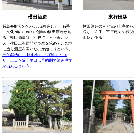
横田酒造
東行田駅
厳島弁財天の先を500m程進むと、右手
横田酒造の直ぐ先の十字路を
に文化2年（1805）創業の横田酒造があ
程なく左手に平屋建ての秩父
る。横田酒造は、江戸に下った近江商
田駅がある。
人・横田庄右衛門が良水を求めてこの地
に造り酒屋を開いたのが始まりという。
主な銘柄に 「日本橋」 「浮城」 があ
り、土日を除く平日は予約制で酒造見学
が出来るという。