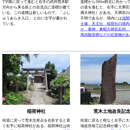
T字路に戻って進むと右手の武州荒木駅
道標から200m程北に向かっ
方向から来る筋との合流点に道標が建て
の道を進むと、右手に天満宮
いる。この道標は新しいもので、「ぶし
満天神社）がある。天満宮の
ゅうあらき入口」 と白い文字が書かれ
不明であるが、境内には
浅間
ている。
士塚、天王社、稲荷社の境内
か、塞神、東昭大神宮石祠、
馬頭観音碑などの石造物があ
稲荷神社
荒木土地改良記
街道に戻って荒木交差点を右折すると直
街道に戻ると程なく左手に大
ぐ右手に稲荷神社がある。稲荷神社は街
地改良竣工記念碑が建ってい