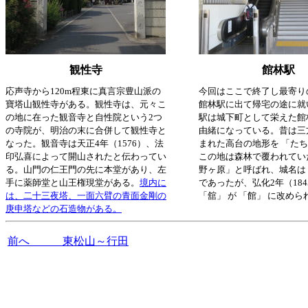
観性寺
館林駅
応声寺から120m程東に真言宗豊山派の
今回はここで終了し最寄り
寶塔山観性寺がある。観性寺は、元々こ
館林駅に出て帰宅の途に就
の地に在った観音寺と自性院という2つ
駅は城下町として栄えた館
の寺院が、明治の末に合併して観性寺と
由緒になっている。昔は三
なった。観音寺は天正4年（1576）、法
まれた高台の地形を 「たち
印弘喜によって開山されたと伝わってい
この地は森林で覆われてい
る。山門の仁王門の先に本堂があり、左
野ヶ原」と呼ばれ、城名は
手に薬師堂と山王権現堂がある。
境内に
であったが、弘化2年（184
は、二十三夜塔、一面六臂の青面金剛の
「舘」 が 「館」 に改め
庚申塔などの石造物がある。
前へ 東松山～行田