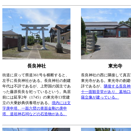
長良神社
東光寺
街道に戻って県道361号を横断すると、
長良神社の西に隣接して真言
左手に長良神社がある。長良神社の創建
東光寺がある。東光寺の創建
年代は不詳であるが、上野国の国主であ
詳であるが、
隣接する長良神
った藤原長良を祀っているという。鳥居
十一面観音堂があり、墓地口
前には延享2年（1745）の東光寺13世建
薩立像が建っている。
立の大乗妙典供養塔がある。
境内には文
字庚申塔、一面六臂の青面金剛の庚申
塔、道祖神石祠などの石造物がある。