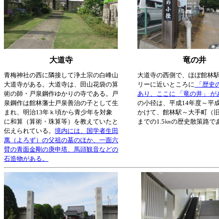
大道寺
竜の井
青梅神社の西に隣接して浄土宗の白峰山
大道寺の西側で、ほぼ館林
大道寺がある。大道寺は、田山花袋の算
リーに近いところに
「歴史の
術の師・戸泉鋼作ゆかりの寺である。戸
あり、ここに 「竜の井」 が
泉鋼作は館林藩士戸泉善治の子として生
の小径は、平成14年度～平成
まれ、明治13年ｋ頃から青少年を対象
かけて、館林駅～大手町（
に和算（算術・珠算等）を教えていたと
までの1.5㎞の歴史散策路で
伝えられている。
境内には、国学者生田
萬（よろず）の父祖の墓のほか、一面六
臂の青面金剛の庚申塔、馬頭観音などの
石造物がある。