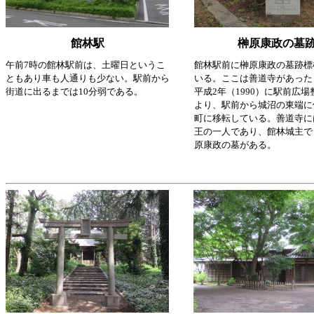
館林駅
榊原康政の墓
午前7時の館林駅前は、土曜日というこ
館林駅前に榊原康政の墓跡標
ともあり車も人通りも少ない。駅前から
いる。ここは善道寺があった
街道に出るまでは10分弱である。
平成2年（1990）に駅前広
より、駅前から城沼の東端に
町に移転している。善道寺に
王の一人であり、館林城主で
原康政の墓がある。