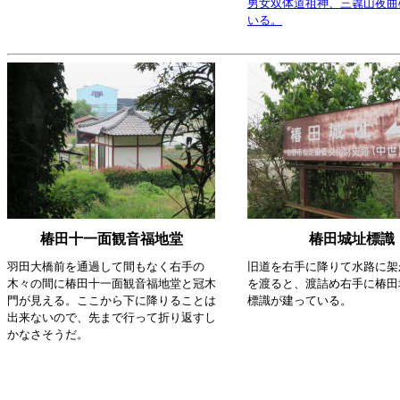
男女双体道祖神、三毳山夜曲
いる。
椿田十一面観音福地堂
椿田城址標識
羽田大橋前を通過して間もなく右手の
旧道を右手に降りて水路に架
木々の間に椿田十一面観音福地堂と冠木
を渡ると、渡詰め右手に椿田
門が見える。ここから下に降りることは
標識が建っている。
出来ないので、先まで行って折り返すし
かなさそうだ。