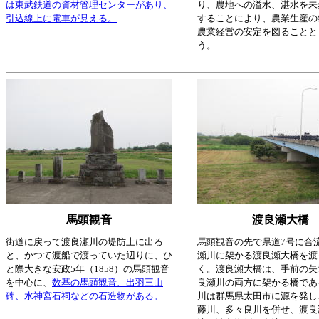
は東武鉄道の資材管理センターがあり、
り、農地への溢水、湛水を未
引込線上に電車が見える。
することにより、農業生産の
農業経営の安定を図ることと
う。
馬頭観音
渡良瀬大橋
街道に戻って渡良瀬川の堤防上に出る
馬頭観音の先で県道7号に合
と、かつて渡船で渡っていた辺りに、ひ
瀬川に架かる渡良瀬大橋を渡
と際大きな安政5年（1858）の馬頭観音
く。渡良瀬大橋は、手前の矢
を中心に、
数基の馬頭観音、出羽三山
良瀬川の両方に架かる橋であ
碑、水神宮石祠などの石造物がある。
川は群馬県太田市に源を発し
藤川、多々良川を併せ、渡良