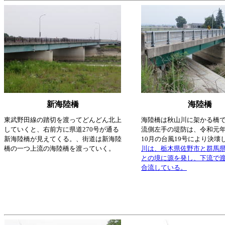
新海陸橋
海陸橋
東武野田線の踏切を渡ってどんどん北上
海陸橋は秋山川に架かる橋
していくと、右前方に県道270号が通る
流側左手の堤防は、令和元年（
新海陸橋が見えてくる。、街道は新海陸
10月の台風19号により決壊
橋の一つ上流の海陸橋を渡っていく。
川は、栃木県佐野市と群馬
との境に源を発し、下流で
合流している。