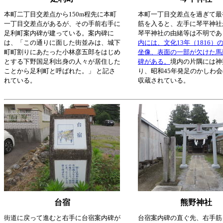
本町二丁目交差点から150m程先に本町
本町一丁目交差点を過ぎて最
一丁目交差点があるが、その手前右手に
筋を入ると、左手に琴平神社
足利町案内碑が建っている。案内碑に
琴平神社の由緒等は不明であ
は、「この通りに面した街並みは、城下
内には、文化13年（1816）
町町割りにあたった小林彦五郎をはじめ
坐像、表面の一部が欠けた馬
とする下野国足利出身の人々が居住した
碑がある。
境内の片隅には神
ことから足利町と呼ばれた。」 と記さ
り、昭和45年発足のかしわ
れている。
収蔵されている。
台宿
熊野神社
街道に戻って進むと右手に台宿案内碑が
台宿案内碑の直ぐ先、右手筋