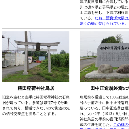
流で渡良瀬川に合流している
川は栃木県と群馬県との境に
山に源を発し、下流で利根川
ている。
なお、渡良瀬大橋は
別々の橋が架けられている。
椿田稲荷神社鳥居
田中正造翁終焉の
旧道を進むと左手に椿田稲荷神社の石鳥
鳥居前を通過して100m程進
居が建っている。参道は県道7号で分断
号の手前左手に田中正造翁終
されており、横断できないので街道の先
建っている。田中正造翁は運
の信号交差点を渡ることとする。
れ、大正2年（1913）9月4
神社鳥居の手前の庭田清四郎
歳の生涯を閉じた。
この碑の