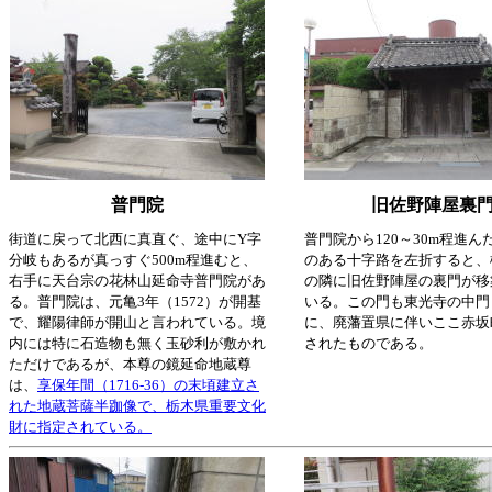
普門院
旧佐野陣屋裏
街道に戻って北西に真直ぐ、途中にY字
普門院から120～30m程進ん
分岐もあるが真っすぐ500m程進むと、
のある十字路を左折すると、
右手に天台宗の花林山延命寺普門院があ
の隣に旧佐野陣屋の裏門が移
る。普門院は、元亀3年（1572）が開基
いる。この門も東光寺の中門
で、耀陽律師が開山と言われている。境
に、廃藩置県に伴いここ赤坂
内には特に石造物も無く玉砂利が敷かれ
されたものである。
ただけであるが、本尊の鏡延命地蔵尊
は、
享保年間（1716-36）の末頃建立さ
れた地蔵菩薩半跏像で、栃木県重要文化
財に指定されている。