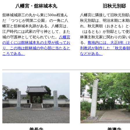
八幡宮・舘林城本丸
旧秋元別邸
舘林城城跡三の丸から東に500m程進ん
八幡宮に隣接して旧秋元別邸
だ 「つつじが岡第二公園」 の一角に八
秋元別邸は、明治末期に末期
幡宮と舘林城本丸跡がある。八幡宮は、
れ、秋元興朝（おきとも）と
江戸時代には武家の守り神として、また
（はるとも）が別邸として使
城の守護神として祀られていた。
八幡宮
林藩主秋元家に関わりの深い
の近くには館林城本丸の土塁が残ってお
る。
敷地内には、大正8年（1
り、この地は館林城の中心部に当たると
利教武が制作した 「秋元春
ころである。
などがある。
善長寺
善導寺