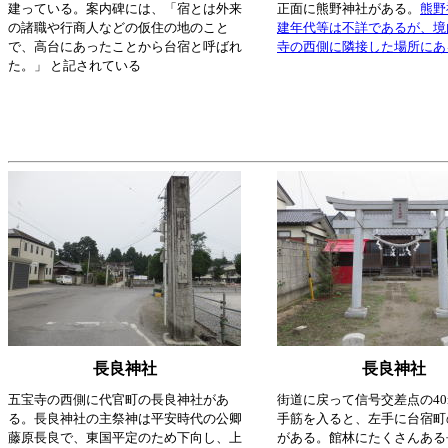
建っている。案内碑には、「宿とは外来
正面に熊野神社がある。
熊野
の諸職や行商人などの仮住の地のこと
建年代等は不詳であるが、境
で、高台にあったことから台宿と呼ばれ
寺の西側に隣接した場所にあ
た。」 と記されている
長良神社
長良神社
五宝寺の西側に代官町の長良神社があ
街道に戻って信号交差点の40
る。長良神社の主祭神は平安時代の公卿
手筋を入ると、左手に台宿町
藤原長良で、東国平定のため下向し、上
がある。館林にたくさんある