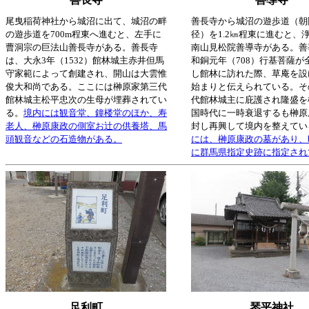
尾曳稲荷神社から城沼に出て、城沼の畔
善長寺から城沼の遊歩道（朝
の遊歩道を700m程東へ進むと、左手に
径）を1.2㎞程東に進むと、
曹洞宗の巨法山善長寺がある。善長寺
南山見松院善導寺がある。善
は、大永3年（1532）館林城主赤井但馬
和銅元年（708）行基菩薩が
守家範によって創建され、開山は大雲惟
し館林に訪れた際、草庵を設
俊大和尚である。ここには榊原家第三代
始まりと伝えられている。そ
館林城主松平忠次の生母が埋葬されてい
代館林城主に庇護され隆盛を
る。
境内には観音堂、鐘楼堂のほか、寿
国時代に一時衰退するも榊原
老人、榊原康政の側室お辻の供養塔、馬
封し再興して境内を整えてい
頭観音などの石造物がある。
には、榊原康政の墓があり、
に群馬県指定史跡に指定され
足利町
琴平神社