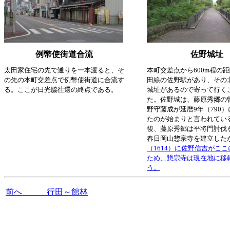
例幣使街道合流
佐野城址
太田家住宅の先で通りを一本渡ると、そ
本町交差点から600m程の
の先の本町交差点で例幣使街道に合流す
田線の佐野駅があり、その
る。ここが日光脇往還の終点である。
城址があるので寄って行く
た。佐野城は、藤原秀郷の
野守藤成が延暦9年（790
たのが始まりと言われてい
後、藤原秀郷は平将門討伐
春日岡山惣宗寺を建立した
（1614）に佐野信吉がこ
ため、惣宗寺は現在地に移
う。
前へ 行田～館林