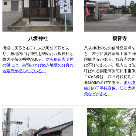
八坂神社
観音寺
街道に戻ると右手に大祝町公民館があ
八坂神社の先の信号交差点を
り、敷地内には神輿を納めた八坂神社と
と、左手に真言宗豊山派の日
防火稲荷大明神がある。
防火稲荷大明神
院観音寺がある。観音寺の創
の隣には、巣鴨のとげぬき地蔵の分身の
は不詳であるが、境内には佐
地蔵尊が祀られている。
呼ばれる銅造阿弥陀如来坐像
この仏像は、江戸時代初期に
命鑄物の名作である。
また境
線刻の千手観音像、弘法大師
天などがある。