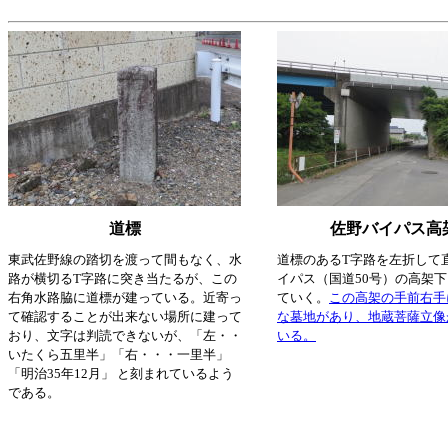
道標
佐野バイパス高
東武佐野線の踏切を渡って間もなく、水
道標のあるT字路を左折して
路が横切るT字路に突き当たるが、この
イパス（国道50号）の高架
右角水路脇に道標が建っている。近寄っ
ていく。
この高架の手前右手
て確認することが出来ない場所に建って
な墓地があり、地蔵菩薩立像
おり、文字は判読できないが、「左・・
いる。
いたくら五里半」「右・・・一里半」
「明治35年12月」 と刻まれているよう
である。