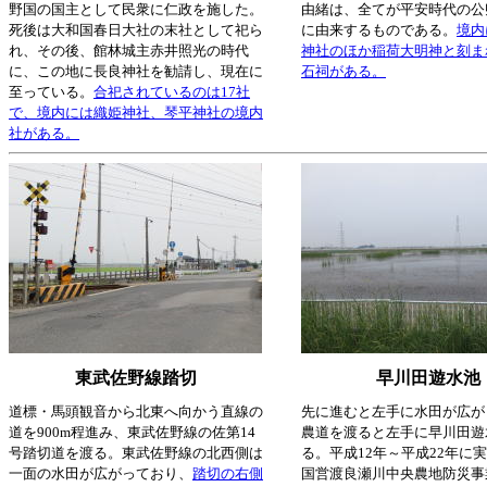
野国の国主として民衆に仁政を施した。
由緒は、全てが平安時代の公
死後は大和国春日大社の末社として祀ら
に由来するものである。
境内
れ、その後、館林城主赤井照光の時代
神社のほか稲荷大明神と刻ま
に、この地に長良神社を勧請し、現在に
石祠がある。
至っている。
合祀されているのは17社
で、境内には織姫神社、琴平神社の境内
社がある。
東武佐野線踏切
早川田遊水池
道標・馬頭観音から北東へ向かう直線の
先に進むと左手に水田が広が
道を900m程進み、東武佐野線の佐第14
農道を渡ると左手に早川田遊
号踏切道を渡る。東武佐野線の北西側は
る。平成12年～平成22年に
一面の水田が広がっており、
踏切の右側
国営渡良瀬川中央農地防災事