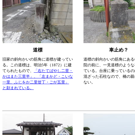
道標
車止め？
旧家の斜向かいの筋角に道標が建ってい
道標の斜向かいの筋角にある
る。この道標は、明治5年（1872）に建
院の前に、一見道標のような
てられたもので、
「右たてばやし二里・
ている。台座に乗っているの
かはまた三里半」、「左まかど・こいな
混ざった石柱なので、橋の親
一里、ふじをか二里丗丁・ごが五里」
ない。
と刻まれている。