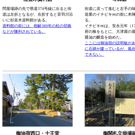
問屋場跡の先で県道374号線に出ると街
街道に戻って進むと左手の
道は左折となるが、右折すると音羽川沿
造業のイチビキ㈱の前に本
いに杉並木資料館がある。
る。
資料館の前には、樹齢380年の松の切株
イチビキ㈱は、安永元年（17
などが陳列されている。
府の株をもとに、大津屋の
醤油の醸造を始めた。
ここには御油宿の説明板が
に石碑が建っているが、風
できない。
御油宿西口・十王堂
御関札立掛場