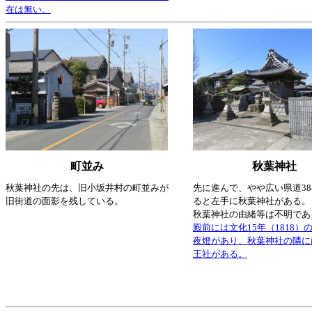
在は無い。
町並み
秋葉神社
秋葉神社の先は、旧小坂井村の町並みが
先に進んで、やや広い県道38
旧街道の面影を残している。
ると左手に秋葉神社がある。
秋葉神社の由緒等は不明であ
殿前には文化15年（1818）
夜燈があり、秋葉神社の隣に
王社がある。