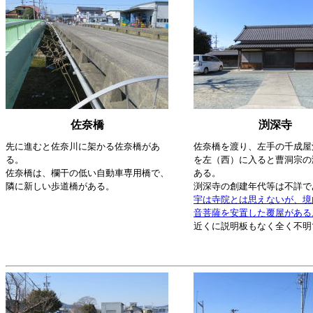
佐奈橋
渕深寺
先に進むと佐奈川に架かる佐奈橋があ
佐奈橋を渡り、左手の千成屋
る。
を左（西）に入ると曹洞宗の
佐奈橋は、欄干の低い自動車専用橋で、
ある。
隣に新しい歩道橋がある。
渕深寺の創建年代等は不詳で
宇は寺院とは思えないが、境
音菩薩を安置した覆屋がある
近くに説明板もなく全く不明