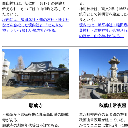
白山神社は、弘仁8年（817）の創建と
る。
伝えられ、かつては白山権現と称してい
神明神社は、寛文2年（166
たという。
鎮守として神明宮を建立した
境内には、猿田彦社・鶴の宮社・神明社
りという。
などを合祀した境内社と 「せんきの
境内には、琴平神社・猿田彦
神」 という珍しい境内社がある。
葉神社・津島神社が合祀され
のほか、山之神社がある。
願成寺
秋葉山常夜燈
不動院から30m程先に真宗高田派の願成
東八町交差点の五叉路の右側
寺がある。
秋葉山常夜燈が建っている。
願成寺の創建年代等は不詳である。
かつてここには文化2年（18