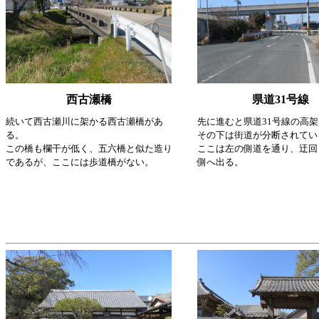
西古瀬橋
県道31号線
続いて西古瀬川に架かる西古瀬橋があ
先に進むと県道31号線の高
る。
その下は街道が分断されてい
この橋も欄干が低く、五六橋と似た造り
ここは左の側道を通り、迂回
であるが、ここには歩道橋がない。
側へ出る。