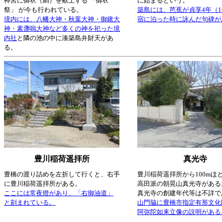
神宮に御衣（絹）を献上する 「御衣
に始まるという。
祭」 が今も行われている。
築島には、芭蕉が貞享4年（1
境内には、八幡大神・秋葉大神・御鍬大
宿に泊った時に詠んだ句碑が
神・素盞嗚大神など多くの神を祀った境
内社
と隣の池の中に湊築島弁財天があ
る。
豊川稲荷遥拝所
真光寺
豊橋の渡り詰めを左折して行くと、右手
豊川稲荷遥拝所から100mほ
に豊川稲荷遥拝所がある。
高田派の朝晃山真光寺がある
ここには常夜燈があり、「右御油道」
真光寺の創建年代等は不詳で
と刻まれている。
山門脇に豊橋市指定有形文化
阿弥陀如来立像の説明がある