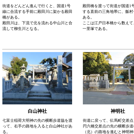
街道をどんどん進んで行くと、国道1号
殿田橋を渡って街道が国道1
線に合流する手前に殿田川に架かる殿田
する直前の三角地帯に、飯村
橋がある。
ある。
殿田川は、下流で北を流れる中山川と合
ここは江戸日本橋から数えて
流して柳生川となる。
一里塚である。
白山神社
神明社
七富士稲荷大明神の先の横断歩道協を渡
街道に戻って、伝馬町交差点
って、右手の路地を入ると白山神社があ
円六橋交差点の先の横断歩道
る。
（北）の路地を進むと神明神