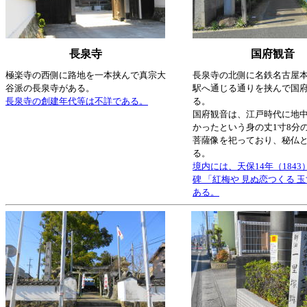
長泉寺
国府観音
極楽寺の西側に路地を一本挟んで真宗大
長泉寺の北側に名鉄名古屋
谷派の長泉寺がある。
駅へ通じる通りを挟んで国
長泉寺の創建年代等は不詳である。
る。
国府観音は、江戸時代に地
かったという身の丈1寸8分
菩薩像を祀っており、秘仏
る。
境内には、天保14年（184
碑 「紅梅や 見ぬ恋つくる 玉
ある。