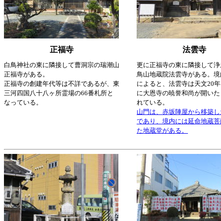
正福寺
法雲寺
白鳥神社の東に隣接して曹洞宗の瑞潮山
更に正福寺の東に隣接して浄
正福寺がある。
鳥山地蔵院法雲寺がある。境
正福寺の創建年代等は不詳であるが、東
によると、法雲寺は天文20年（
三河四国八十八ヶ所霊場の66番札所と
に大恩寺の暁誉和尚が開いた
なっている。
れている。
山門は、赤坂陣屋から移築し
であり、境内には延命地蔵菩
た地蔵堂がある。