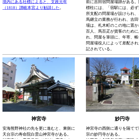
境内にある社標によると、文政元年
前に吉田宿問屋場跡がある。
（1818）讃岐本宮より勧請した
。
標柱には、「宿駅には、必ず
所支配の問屋場が設けられ、
馬継立の業務が行われ、吉田
場は、札木町のこの地に置か
百人、馬百疋が貨客のために
れ、問屋を筆頭に、年寄、帳
問屋場役人によって差配され
記されている。
神宮寺
妙円寺
安海熊野神社の先を更に進むと、東側に
神宮寺の西側に通りを隔てて
天台宗の寿命院白雲山神宮寺がある。
宗の妙円寺がある。