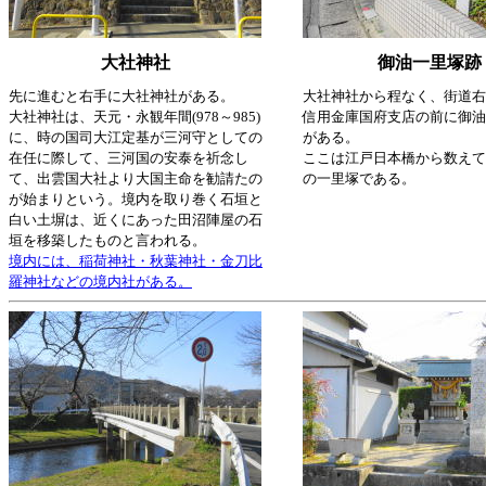
大社神社
御油一里塚跡
先に進むと右手に大社神社がある。
大社神社から程なく、街道右
大社神社は、天元・永観年間(978～985)
信用金庫国府支店の前に御油
に、時の国司大江定基が三河守としての
がある。
在任に際して、三河国の安泰を祈念し
ここは江戸日本橋から数えて
て、出雲国大社より大国主命を勧請たの
の一里塚である。
が始まりという。境内を取り巻く石垣と
白い土塀は、近くにあった田沼陣屋の石
垣を移築したものと言われる。
境内には、稲荷神社・秋葉神社・金刀比
羅神社などの境内社がある。