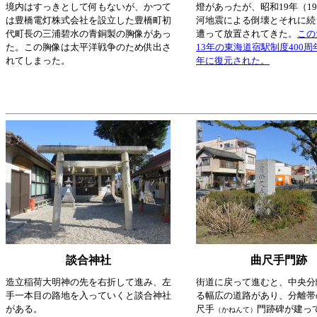
境内はすっきとして何もないが、かつて
燈があったが、昭和19年（19
は豊橋電灯株式会社を設立した豊橋町初
河地震による倒壊とそれに続
代町長の三浦碧水の青銅製の胸像があっ
遭って放置されてきた。
この
た。この胸像は太平洋戦争のため供出さ
13年の東海道宿駅制度400
れてしまった。
年に復元された。
談合神社
曲尺手門跡
造立稲荷大明神の先を右折して進み、左
街道に戻って進むと、中央分
手一本目の路地を入っていくと談合神社
る幅広の道路があり、分離帯
がある。
尺手
門跡碑が建っ
（かねんて）