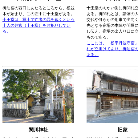
御油宿の西口にあたるところから、松並
十王堂の向かい側に御関札
木が始まり、この左手に十王堂がある。
ある。御関札とは、諸藩の
十王堂は、冥土で亡者の罪を裁くという
交代や何らかの用事で出向
十人の判官（十王様）をお祀りしてい
先となる宿場の本陣や問屋
る。
し伝え、宿場の出入り口に
ものである。
ここには、「松平丹波守宿」
札が立掛けてあり、御油宿
ある。
関川神社
旧家