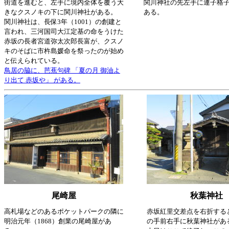
街道を進むと、左手に境内全体を覆う大
関川神社の先左手に連子格
きなクスノキの下に関川神社がある。
ある。
関川神社は、長保3年（1001）の創建と
言われ、三河国司大江定基の命をうけた
赤坂の長者宮道弥太次郎長富が、クスノ
キのそばに市杵島媛命を祭ったのが始め
と伝えられている。
鳥居の脇に、芭蕉句碑 「夏の月 御油よ
り出て 赤坂や」 がある。
尾崎屋
秋葉神社
高札場などのあるポケットパークの隣に
赤坂紅里交差点を右折する
明治元年（1868）創業の尾崎屋があ
の手前右手に秋葉神社があ