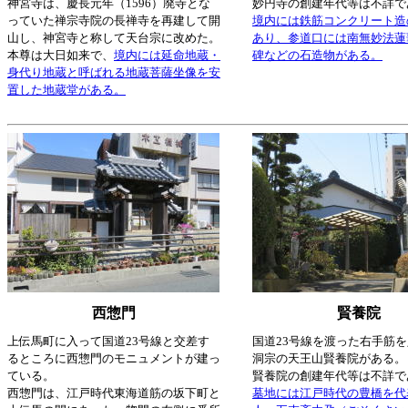
神宮寺は、慶長元年（1596）廃寺とな
妙円寺の創建年代等は不詳で
っていた禅宗寺院の長禅寺を再建して開
境内には鉄筋コンクリート造
山し、神宮寺と称して天台宗に改めた。
あり、参道口には南無妙法蓮
本尊は大日如来で、
境内には延命地蔵・
碑などの石造物がある。
身代り地蔵と呼ばれる地蔵菩薩坐像を安
置した地蔵堂がある。
西惣門
賢養院
上伝馬町に入って国道23号線と交差す
国道23号線を渡った右手筋
るところに西惣門のモニュメントが建っ
洞宗の天王山賢養院がある。
ている。
賢養院の創建年代等は不詳で
西惣門は、江戸時代東海道筋の坂下町と
墓地には江戸時代の豊橋を代