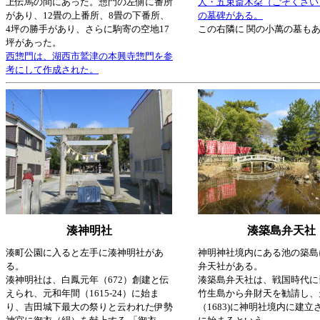
上伝馬の間にあった。惣門の左側に番所
人・五束斎木朶（ごそくさい
があり、12畳の上番所、8畳の下番所、
の墓碑がある。
4坪の勝手があり、さらに駒寄の空地17
この右隣に 関の小萬の墓も
坪があった。
西惣門は、湖西市鷲津の本興寺惣門を参
考にして作成された。
湊神明社
湊築島弁天社
湊町公園に入ると左手に湊神明社があ
神明神社境内にある池の築島
る。
弁天社がある。
湊神明社は、白鳳元年（672）創建と伝
湊築島弁天社は、戦国時代に
えられ、元和年間（1615-24）に始ま
竹生島から弁財天を勧請し、
り、吉田城下最大の祭りと云われた伊勢
（1683)に神明社境内に建立