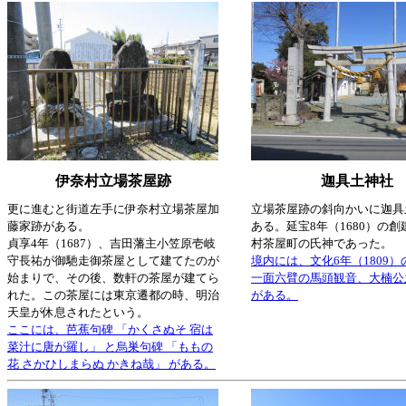
伊奈村立場茶屋跡
迦具土神社
更に進むと街道左手に伊奈村立場茶屋加
立場茶屋跡の斜向かいに迦具
藤家跡がある。
ある。延宝8年（1680）の
貞享4年（1687）、吉田藩主小笠原壱岐
村茶屋町の氏神であった。
守長祐が御馳走御茶屋として建てたのが
境内には、文化6年（1809
始まりで、その後、数軒の茶屋が建てら
一面六臂の馬頭観音、大楠公
れた。この茶屋には東京遷都の時、明治
がある。
天皇が休息されたという。
ここには、芭蕉句碑 「かくさぬそ 宿は
菜汁に唐が羅し」 と烏巣句碑 「ももの
花 さかひしまらぬ かきね哉」 がある。