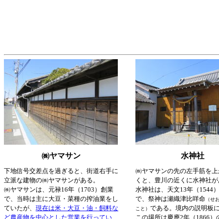
㈱ヤマサン
水神社
下地信号交差点を過ぎると、街道右手に
㈱ヤマサンの先の左手筋を上
立派な建物の㈱ヤマサンがある。
くと、豊川の近くに水神社が
㈱ヤマサンは、元禄16年（1703）創業
水神社は、天文13年（1544
で、当時は主に大豆・菜種の搾油業をし
で、祭神は瀬織津比咩命
（せ
ていたが、
現在は米・大豆・油・飼料な
である。境内の説明板
こと）
ど農産物を中心とした営業を行ってい
この場所は慶應2年（1866