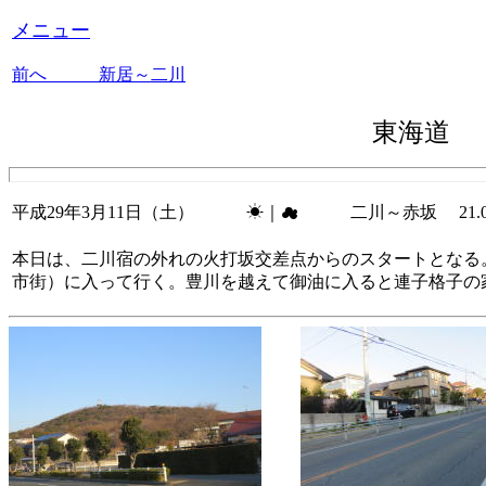
メニュー
前へ 新居～二川
東海道
平成29年3月11日（土） ☀｜☁ 二川～赤坂 21.
本日は、二川宿の外れの火打坂交差点からのスタートとなる
市街）に入って行く。豊川を越えて御油に入ると連子格子の