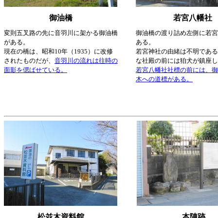
御油橋
若宮八幡社
変則五叉路の先に音羽川に架かる御油橋
御油橋の渡り詰め左側に若宮
がある。
ある。
現在の橋は、昭和10年（1935）に改修
若宮神社の由緒は不明である
されたものだが、
音羽川の流れは往時の
な社殿の前には狛犬が鎮座し
面影を偲ばせている。
若宮八幡社社標の前には、御
木への道標がある。
松並木資料館
本陣跡