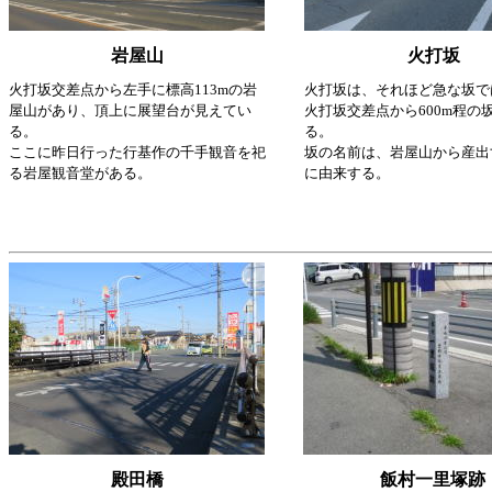
岩屋山
火打坂
火打坂交差点から左手に標高113mの岩
火打坂は、それほど急な坂で
屋山があり、頂上に展望台が見えてい
火打坂交差点から600m程の
る。
る。
ここに昨日行った行基作の千手観音を祀
坂の名前は、岩屋山から産出
る岩屋観音堂がある。
に由来する。
殿田橋
飯村一里塚跡