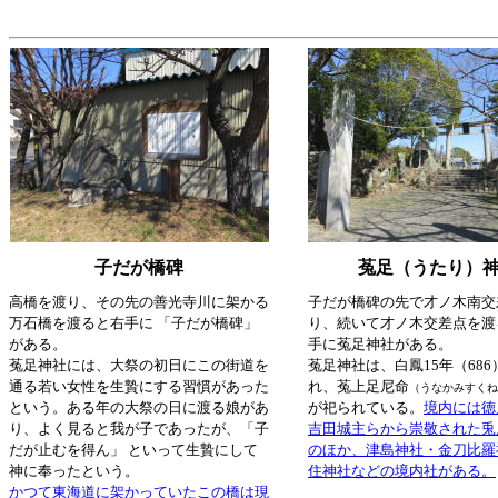
子だが橋碑
菟足（うたり）
高橋を渡り、その先の善光寺川に架かる
子だが橋碑の先で才ノ木南交
万石橋を渡ると右手に 「子だが橋碑」
り、続いて才ノ木交差点を渡
がある。
手に菟足神社がある。
菟足神社には、大祭の初日にこの街道を
菟足神社は、白鳳15年（68
通る若い女性を生贄にする習慣があった
れ、菟上足尼命
（うなかみすくね
という。ある年の大祭の日に渡る娘があ
が祀られている。
境内には徳
り、よく見ると我が子であったが、「子
吉田城主らから崇敬された兎
だが止むを得ん」 といって生贄にして
のほか、津島神社・金刀比羅
神に奉ったという。
住神社などの境内社がある。
かつて東海道に架かっていたこの橋は現