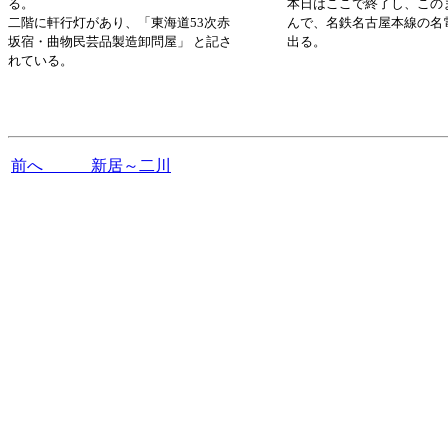
る。
本日はここで終了し、この
二階に軒行灯があり、「東海道53次赤
んで、名鉄名古屋本線の名
坂宿・曲物民芸品製造卸問屋」 と記さ
出る。
れている。
前へ 新居～二川