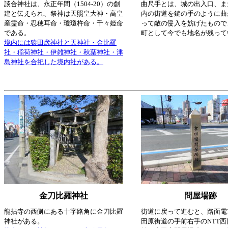
談合神社は、永正年間（1504-20）の創
曲尺手とは、城の出入口、ま
建と伝えられ、祭神は天照皇大神・高皇
内の街道を鍵の手のように曲
産霊命・忍穂耳命・瓊瓊杵命・千々姫命
って敵の侵入を妨げたもので
である。
町として今でも地名が残って
境内には猿田彦神社と天神社・金比羅
社・稲荷神社・伊雑神社・秋葉神社・津
島神社を合祀した境内社がある。
金刀比羅神社
問屋場跡
龍拈寺の西側にある十字路角に金刀比羅
街道に戻って進むと、路面電
神社がある。
田原街道の手前右手のNTT