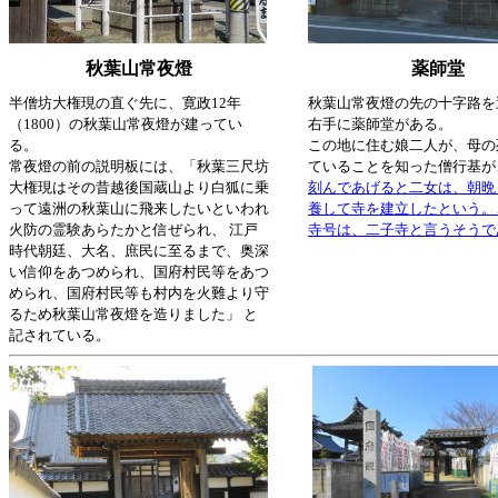
秋葉山常夜燈
薬師堂
半僧坊大権現の直ぐ先に、寛政12年
秋葉山常夜燈の先の十字路を
（1800）の秋葉山常夜燈が建ってい
右手に薬師堂がある。
る。
この地に住む娘二人が、母の
常夜燈の前の説明板には、「秋葉三尺坊
ていることを知った僧行基が
大権現はその昔越後国蔵山より白狐に乗
刻んであげると二女は、朝晩
って遠洲の秋葉山に飛来したいといわれ
養して寺を建立したという。
火防の霊験あらたかと信ぜられ、 江戸
寺号は、二子寺と言うそうで
時代朝廷、大名、庶民に至るまで、奥深
い信仰をあつめられ、国府村民等をあつ
められ、国府村民等も村内を火難より守
るため秋葉山常夜燈を造りました」 と
記されている。