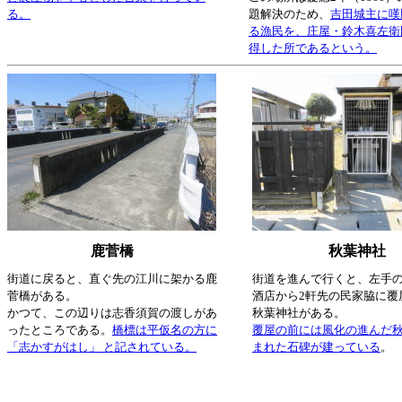
る。
題解決のため、
吉田城主に嘆
る漁民を、庄屋・鈴木喜左衛
得した所であるという。
鹿菅橋
秋葉神社
街道に戻ると、直ぐ先の江川に架かる鹿
街道を進んで行くと、左手
菅橋がある。
酒店から2軒先の民家脇に覆
かつて、この辺りは志香須賀の渡しがあ
秋葉神社がある。
ったところである。
橋標は平仮名の方に
覆屋の前には風化の進んだ
「志かすがはし」 と記されている。
まれた石碑が建っている
。