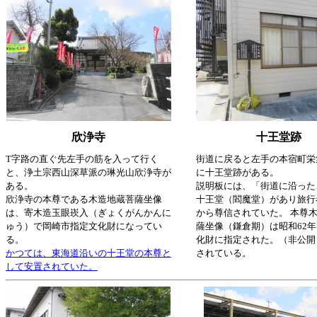
欣浄寺
十王堂跡
T字路の直ぐ先左手の筋を入って行く
街道に戻ると左手の本宿町栄
と、浄土宗西山深草派の琳光山欣浄寺が
に十王堂跡がある。
ある。
説明板には、「街道に沿った
欣浄寺の本尊である木造地蔵菩薩坐像
十王堂（閻魔堂）があり旅行
は、寄木造玉眼崁入（ぎょくがんかんに
から尊信されていた。 本尊
ゅう）で岡崎市指定文化財になってい
薩坐像（鎌倉期）は昭和62
る。
化財に指定された。（非公開
かつては、東海道沿いの十王堂の本尊と
されている。
して安置されていた。