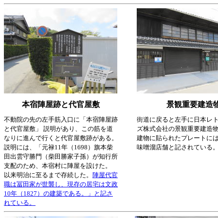
本宿陣屋跡と代官屋敷
景観重要建造
不動院の先の左手筋入口に「本宿陣屋跡
街道に戻ると左手に日本レ
と代官屋敷」 説明があり、この筋を道
ズ株式会社の景観重要建造
なりに進んで行くと代官屋敷跡がある。
建物に貼られたプレートに
説明には、「元禄11年（1698）旗本柴
味噌溜店舗と記されている
田出雲守勝門（柴田勝家子孫）が知行所
支配のため、本宿村に陣屋を設けた。
以来明治に至るまで存続した。
陣屋代官
職は冨田家が世襲し、現存の居宅は文政
10年（1827）の建築である。」と記さ
れている。