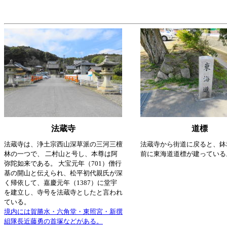
法蔵寺
道標
法蔵寺は、浄土宗西山深草派の三河三檀
法蔵寺から街道に戻ると、鉢
林の一つで、 二村山と号し、本尊は阿
前に東海道道標が建っている
弥陀如来である。 大宝元年（701）僧行
基の開山と伝えられ、松平初代親氏が深
く帰依して、嘉慶元年（1387）に堂宇
を建立し、寺号を法蔵寺としたと言われ
ている。
境内には賀勝水・六角堂・東照宮・新撰
組隊長近藤勇の首塚などがある。