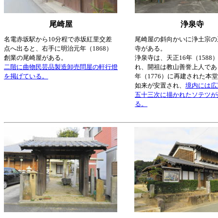
尾崎屋
浄泉寺
名電赤坂駅から10分程で赤坂紅里交差
尾崎屋の斜向かいに浄土宗の
点へ出ると、右手に明治元年（1868）
寺がある。
創業の尾崎屋がある。
浄泉寺は、天正16年（1588
二階に曲物民芸品製造卸売問屋の軒行燈
れ、開祖は教山善誉上人であ
を掲げている。
年（1776）に再建された本
如来が安置され、
境内には広
五十三次に描かれたソテツが
る。