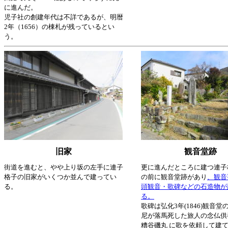
に進んだ。
児子社の創建年代は不詳であるが、明暦
2年（1656）の棟札が残っているとい
う。
旧家
観音堂跡
街道を進むと、やや上り坂の左手に連子
更に進んだところに建つ連子
格子の旧家がいくつか並んで建ってい
の前に観音堂跡があり
、観音
る。
頭観音・歌碑などの石造物が
る。
歌碑は弘化3年(1846)観音
尼が落馬死した旅人の念仏供
糟谷磯丸 に歌を依頼して建