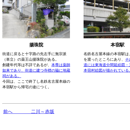
揚珠院
本宿駅
街道に戻ると十字路の先左手に無宗派
名鉄名古屋本線の本宿駅は
（単立）の薬王山揚珠院がある。
を渡ったところにあり、
そ
創建年代等は不詳であるが、
本尊は薬師
道には東海道分間延絵図・
如来であり、街道に建つ寺標の脇に地蔵
本宿村絵図が描かれている
祠がある。
今回は、ここで終了し名鉄名古屋本線の
本宿駅から帰宅の途につく。
前へ 二川～赤坂