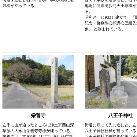
残松が立っている。
地角に開運毘沙門天王尊碑が
る。
昭和8年（1933）建立で、
記念・御嶽教心願講心巴組先
象」 と刻まれている。
栄善寺
八王子神社
左手に山が迫ったところに浄土宗西山深
街道に戻って先に進むと、左
草派の大永山栄善寺寺標が建っている。
八王子神社社標が建っている
栄善寺は、文永9年（1272）派祖証空善
八王子神社の創建年代等は不