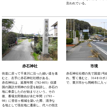
言われている。
赤石神社
市境
街道に戻って千束川に沿った細い道を進
赤石神社社標の先で国道1号
むと、左手に赤石神社社標がある。
れ、暫く進むと、314キロポ
赤石神社は、延暦年間（782-805）信濃
で、豊川市から岡崎市に入っ
国の諏訪大明神の分霊を勧請し、赤石の
地に奉斎したのが始まりという。その
後、番場太郎致由が永仁年間（1793－
98）に登谷ヶ根城を築いた際、清浄な
る地として現在地に遷座し、代々の領主