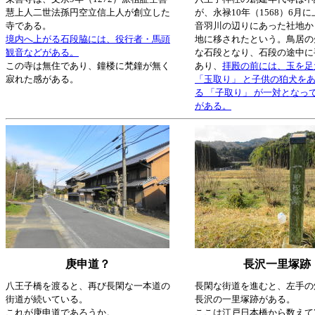
慧上人二世法孫円空立信上人が創立した
が、永禄10年（1568）6月
寺である。
音羽川の辺りにあった社地か
境内へ上がる石段脇には、役行者・馬頭
地に移されたという。鳥居の
観音などがある。
な石段となり、石段の途中に
この寺は無住であり、鐘楼に梵鐘が無く
あり、
拝殿の前には、玉を足
寂れた感がある。
「玉取り」 と子供の狛犬を
る 「子取り」 が一対となっ
がある。
庚申道？
長沢一里塚跡
八王子橋を渡ると、再び長閑な一本道の
長閑な街道を進むと、左手の
街道が続いている。
長沢の一里塚跡がある。
これが庚申道であろうか。
ここは江戸日本橋から数えて