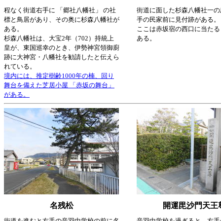
程なく街道右手に 「郷社八幡社」 の社
街道に面した杉森八幡社一の
標と鳥居があり、その奥に杉森八幡社が
手の民家前に見付跡がある。
ある。
ここは赤坂宿の西口に当たる
杉森八幡社は、大宝2年（702）持統上
ある。
皇が、東国巡幸のとき、伊勢神宮領御廚
跡に大神宮・八幡社を勧請したと伝えら
れている。
境内には、推定樹齢1000年の楠、回り
舞台を備えた芝居小屋 「赤坂の舞台」
がある。
名残松
開運毘沙門天王
街道を進むと右手の音羽中学校の前に名
音羽中学校を過ぎると、右手