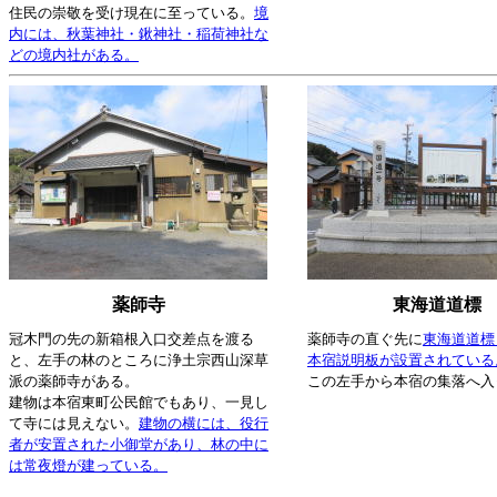
住民の崇敬を受け現在に至っている。
境
内には、秋葉神社・鍬神社・稲荷神社な
どの境内社がある。
薬師寺
東海道道標
冠木門の先の新箱根入口交差点を渡る
薬師寺の直ぐ先に
東海道道標
と、左手の林のところに浄土宗西山深草
本宿説明板が設置されている
派の薬師寺がある。
この左手から本宿の集落へ入
建物は本宿東町公民館でもあり、一見し
て寺には見えない。
建物の横には、役行
者が安置された小御堂があり、林の中に
は常夜燈が建っている。