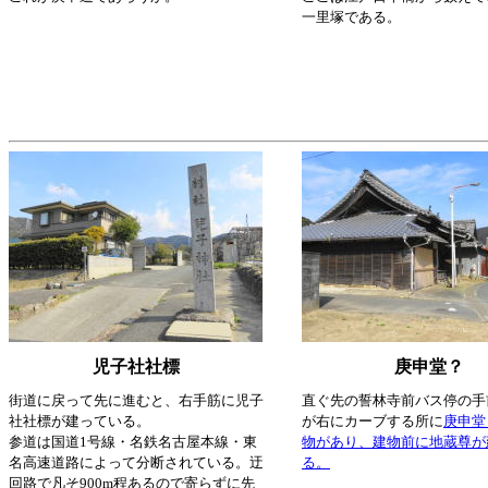
一里塚である。
児子社社標
庚申堂？
街道に戻って先に進むと、右手筋に児子
直ぐ先の誓林寺前バス停の手
社社標が建っている。
が右にカーブする所に
庚申堂
参道は国道1号線・名鉄名古屋本線・東
物があり、建物前に地蔵尊が
名高速道路によって分断されている。迂
る。
回路で凡そ900m程あるので寄らずに先