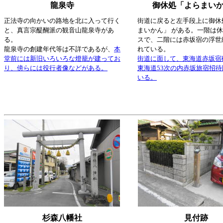
龍泉寺
御休処「よらまい
正法寺の向かいの路地を北に入って行く
街道に戻ると左手段上に御休
と、真言宗醍醐派の観音山龍泉寺があ
まいかん」 がある。一階は
る。
スで、二階には赤坂宿の浮世
龍泉寺の創建年代等は不詳であるが、
本
れている。
堂前には新旧いろいろな燈籠が建ってお
街道に面して、東海道赤坂宿
り、傍らには役行者像などがある。
東海道53次の内赤坂旅宿招
いる。
杉森八幡社
見付跡