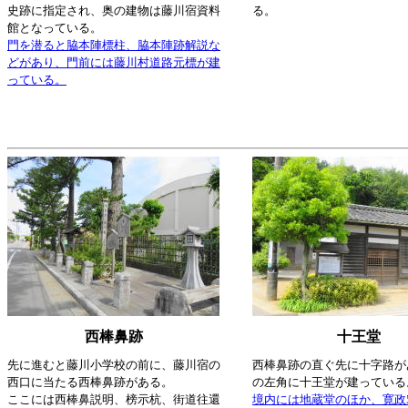
史跡に指定され、奥の建物は藤川宿資料
る。
館となっている。
門を潜ると脇本陣標柱、脇本陣跡解説な
どがあり、門前には藤川村道路元標が建
っている。
西棒鼻跡
十王堂
先に進むと藤川小学校の前に、藤川宿の
西棒鼻跡の直ぐ先に十字路が
西口に当たる西棒鼻跡がある。
の左角に十王堂が建っている
ここには西棒鼻説明、榜示杭、街道往還
境内には地蔵堂のほか、寛政