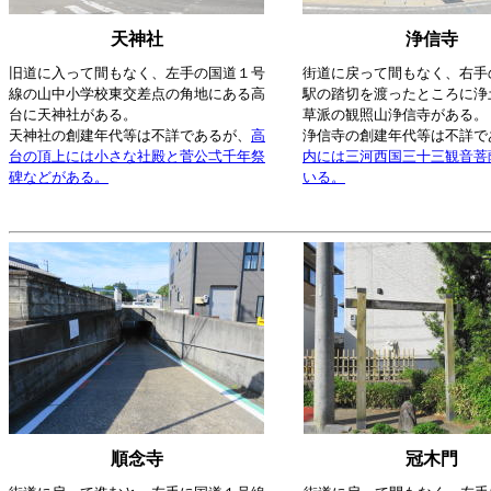
天神社
浄信寺
旧道に入って間もなく、左手の国道１号
街道に戻って間もなく、右手
線の山中小学校東交差点の角地にある高
駅の踏切を渡ったところに浄
台に天神社がある。
草派の観照山浄信寺がある。
天神社の創建年代等は不詳であるが、
高
浄信寺の創建年代等は不詳で
台の頂上には小さな社殿と菅公弌千年祭
内には三河西国三十三観音菩
碑などがある。
いる。
順念寺
冠木門