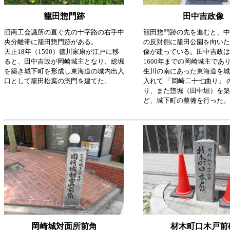
籠田惣門跡
田中吉政像
旧商工会議所の直ぐ先の十字路の右手中
籠田惣門跡の先を進むと、中
央分離帯に籠田惣門跡がある。
の反対側に籠田公園を向いた
天正18年（1590）徳川家康が江戸に移
像が建っている。田中吉政は、
ると、田中吉政が岡崎城主となり、総堀
1600年までの岡崎城主であ
を築き城下町を形成し東海道の城内出入
生川の南にあった東海道を城
口として籠田松葉の惣門を建てた。
入れて 「岡崎二十七曲り」 
り、また惣堀（田中堀）を築
ど、城下町の整備を行った。
岡崎城対面所前角
材木町口木戸前