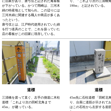
に旧家があり、唐弓弦と記された庵看板
り、「これより次の三清橋
が下がっている。かつて岡崎は、三河木
190m」 と記されている。
綿の特産地として知られ、この辺りには
三河木綿に関連する職人や商店が多くあ
ったという。
唐弓弦とは、江戸時代使用されていた綿
を打つ道具のことで、これを扱っていた
店の看板がこの旧家に現存している。
道標
道標
三清橋を渡って直ぐ、左手の側道に木柱
45m先に石柱道標 「田町北
道標 「これより次の田町北角まで
り、台座に道筋が示されて
45m」 が建っている。
はこの石柱から左折する道