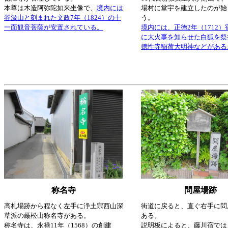
本尊は木造阿弥陀如来坐像で、
境内には
場村に堂宇を建立したのが始
谷汲山と刻まれた文政7年（1824）の十
う。
一面観音菩薩が安置されている。
境内には、正徳2年（1712
に大火事を知らせた白狐を祭
徳性寺稲荷大明神などがある
称名寺
問屋場跡
高札場跡から程なく左手に浄土宗西山深
街道に戻ると、直ぐ右手に問
草派の厳松山称名寺がある。
ある。
称名寺は、永禄11年（1568）の創建
説明板によると、藤川宿では