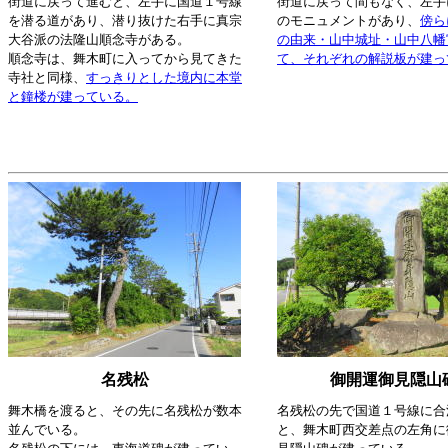
街道に戻って進むと、左手に国道１号線
街道に戻って間もなく、左手
を潜る道があり、潜り抜けた右手に真宗
のモニュメントがあり、
傍ら
大谷派の法隆山順念寺がある。
の由来・山中城址・山中八幡
順念寺は、舞木町に入ってから見てきた
て、それぞれの解説板が建っ
寺社と同様、
すっきりとした境内に本堂
と鐘楼が建っている。
名残松
御開運御見隠山
舞木橋を渡ると、その先に名残松が数本
名残松の先で国道１号線に合
並んでいる。
と、舞木町西交差点の左角に