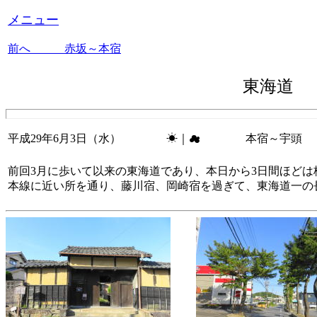
メニュー
前へ 赤坂～本宿
東海道
平成29年6月3日（水） ☀｜☁ 本宿～宇頭 18
前回3月に歩いて以来の東海道であり、本日から3日間ほど
本線に近い所を通り、藤川宿、岡崎宿を過ぎて、東海道一の