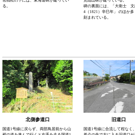
名残松の下には、東海道碑が建ってい
見隠山碑が建っている。
る。
碑の裏面には、「大衛士 文
4（1821）辛巳年」 のほか
刻まれている。
北側参道口
旧道口
国道1号線に戻らず、両部鳥居前から山
国道1号線に合流して程なく
裾の道を進んで行くと右手を走る国道1
差点の先で左に入る旧道口が