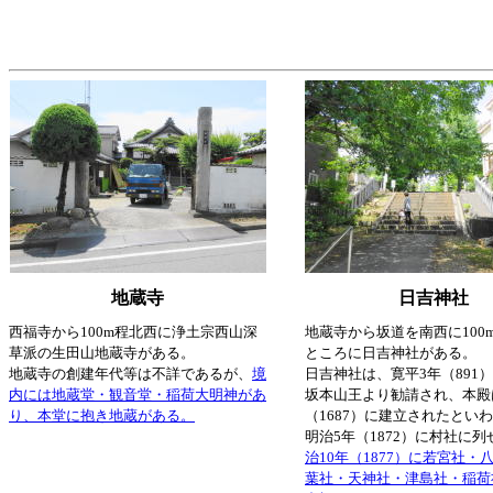
地蔵寺
日吉神社
西福寺から100m程北西に浄土宗西山深
地蔵寺から坂道を南西に100
草派の生田山地蔵寺がある。
ところに日吉神社がある。
地蔵寺の創建年代等は不詳であるが、
境
日吉神社は、寛平3年（891
内には地蔵堂・観音堂・稲荷大明神があ
坂本山王より勧請され、本殿
り、本堂に抱き地蔵がある。
（1687）に建立されたとい
明治5年（1872）に村社に
治10年（1877）に若宮社・
葉社・天神社・津島社・稲荷