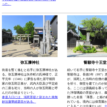
った。
弥五謄神社
誓願寺十王堂
街道を暫く進むと右手に弥五謄神社があ
続いて右手に誓願寺十王堂
る。弥五謄神社は矢作町の氏神様で、正
誓願寺は、長徳3年（997）
平元年（1346）に夢告を得た居守堀田
が、溺死した当時の住僧の
家の弥五郎正泰が、武内大臣及び平定経
を祈り、御堂を建てたのが
の二座を祀り、当時の人が弥五郎殿と呼
る。ここには源義経を慕っ
んだのが始まりという。
た浄瑠璃姫の菩提があり、
参道入口には、溺死菩提と刻まれた南無
贈った名笛 「薄墨」 と姫
妙法蓮華経題目がある。
れている。境内には保育園
に入ることは出来ないが、