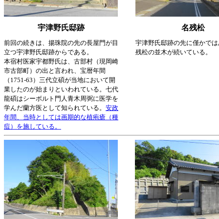
宇津野氏邸跡
名残松
前回の続きは、揚珠院の先の長屋門が目
宇津野氏邸跡の先に僅かでは
立つ宇津野氏邸跡からである。
残松の並木が続いている。
本宿村医家宇都野氏は、古部村（現岡崎
市古部町）の出と言われ、宝暦年間
（1751-63）三代立碩が当地において開
業したのが始まりといわれている。七代
龍碩はシーボルト門人青木周弼に医学を
学んだ蘭方医として知られている。
安政
年間、当時としては画期的な植疱瘡（種
痘）を施している。