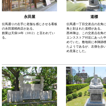
永田屋
道標
伝馬通りの左手に老舗を感じさせる看板
伝馬通一丁目交差点の左角
の永田屋精肉店がある。
角と刻まれた道標がある。
創業は天保14年（1812）と言われてい
西本陣は、この交差点右角
る。
エンスストア付近にあった
めていた。敷地前に本陣跡
たようであるが、左側を歩
め見落とした。