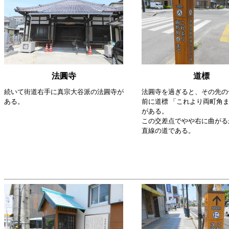
法圓寺
道標
続いて街道右手に真宗大谷派の法圓寺が
法圓寺を過ぎると、その先の
ある。
前に道標 「これより両町角ま
がある。
この交差点でやや右に曲がる
直線の道である。