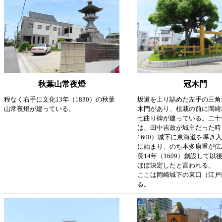
秋葉山常夜燈
冠木門
程なく右手に文化13年（1830）の秋葉
坂道を上り詰めた左手の三角
山常夜燈が建っている。
木門があり、植栽の前に岡崎
七曲り碑が建っている。二十
は、田中吉政が城主だった時（
1600）城下に東海道を導き
に始まり、のち本多康重が伝
長14年（1609）創設して以
ほぼ決定したと言われる。
ここは岡崎城下の東口（江戸
る。