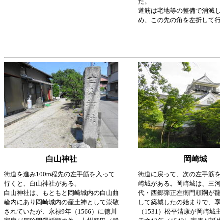
た。
道筋は宅地等の整備で消滅
め、この先の角を左折して
白山神社
岡崎城
街道を進み100m程先の左手筋を入って
街道に戻って、次の左手筋
行くと、白山神社がある。
崎城がある。岡崎城は、三
白山神社は、もともと岡崎城内の白山曲
代・西郷弾正左衛門頼嗣が
輪内にあり岡崎城内の産土神として崇敬
して築城したの始まりで、享
されていたが、永禄9年（1566）に徳川
（1531）松平清康が岡崎城