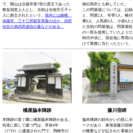
で、開山は法蔵寺第7世の貫主であった
御伝馬所とも称していた。
教翁洞恵上人とし、当初は当地字王子ヶ
この問屋場については、記録
入に創立されたという。
境内には鐘楼、
と、問屋2人、年寄5人、帳付
地蔵堂、三十三所観音菩薩のほか、武田
番6人、人馬差6人、小使6人
信玄の弟武田成信の墓などがある。
た当初の問屋場は、問屋場役
の一部を使用していたようだ
時代中頃に、現在地に専用の
けて業務に当たったという。
橘屋脇本陣跡
藤川宿碑
本陣跡の直ぐ隣に橘屋脇本陣跡がある。
脇本陣跡の斜向かいの筋にポ
街道に面して建つ門は、享保4年
ークがあり、東海道藤川宿碑
（1719）に建築された門で、岡崎市の
の概要などが記された看板が