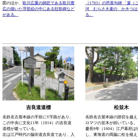
図のほか、
歌川広重の師匠である歌川豊
（1793）の芭蕉句碑 「爰（
広の描いた浮世絵の中にある狂歌碑など
河 むらさき麦の かきつは
がある。
る。
吉良道道標
松並木
名鉄名古屋本線の手前にY字路があり、
名鉄名古屋本線の踏切を越え
この中央に文化11年（1814）の吉良道
ロマツの並木が続いている。
道標が建っている。
慶長9年（1604）江戸幕府
左は江戸時代の脇街道吉良道であり、入
し、東海道の両脇に松を植え