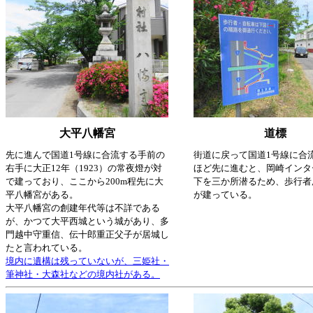
大平八幡宮
道標
先に進んで国道1号線に合流する手前の
街道に戻って国道1号線に合流
右手に大正12年（1923）の常夜燈が対
ほど先に進むと、岡崎インタ
で建っており、ここから200m程先に大
下を三か所潜るため、歩行者
平八幡宮がある。
が建っている。
大平八幡宮の創建年代等は不詳である
が、かつて大平西城という城があり、多
門越中守重信、伝十郎重正父子が居城し
たと言われている。
境内に遺構は残っていないが、三姫社・
筆神社・大森社などの境内社がある。