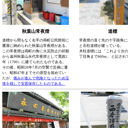
秋葉山常夜燈
道標
道標から間もなく右手の両町公民館前に
常夜燈の直ぐ先の十字路角に
覆屋に納められた秋葉山常夜燈がある。
と石柱道標が建っている。
この常夜燈は両町の角に火災防止の祈願
木柱道標には 「これより次
から遠州秋葉山永代常夜燈として寛政2
丁目角まで660m」 と記され
年（1790）に建てられたものである。
その後、昭和20年7月の空襲で災禍に遭
い、昭和47年までその原型を留めてい
たが、
痛みが進んで危険となったため宝
珠を残して安置保存したものである。