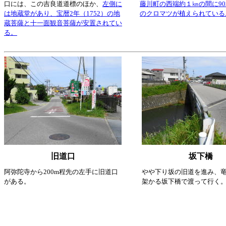
口には、この吉良道道標のほか、
左側に
藤川町の西端約１㎞の間に9
は地蔵堂があり、宝暦2年（1752）の地
のクロマツが植えられている
蔵菩薩と十一面観音菩薩が安置されてい
る。
旧道口
坂下橋
阿弥陀寺から200m程先の左手に旧道口
やや下り坂の旧道を進み、
がある。
架かる坂下橋で渡って行く