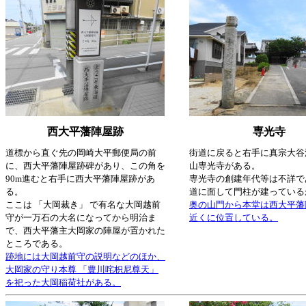
西大平藩陣屋跡
専光寺
道標から直ぐ先の岡崎大平郵便局の前
街道に戻ると右手に真宗大谷
に、西大平藩陣屋跡碑があり、この角を
山専光寺がある。
90m進むと右手に西大平藩陣屋跡があ
専光寺の創建年代等は不詳で
る。
道に面して門柱が建っている
ここは 「大岡裁き」 で有名な大岡越前
奥の山門から本堂は西大平藩
守が一万石の大名になってから明治ま
近くに位置している。
で、西大平藩主大岡家の陣屋が置かれた
ところである。
跡地には大岡越前守の説明などのほか、
大岡家の守り本尊 「豊川咤枳尼尊天」
を祀った大岡稲荷社がある。