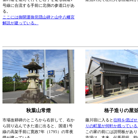
号線に合流する手前に北側の参道口があ
る。
ここには御開運御見隠山碑と山中八幡宮
解説が建っている。
秋葉山常燈
格子造りの屋
市場改耕碑のところから右折して、右か
藤川宿に入ると
往時を偲ばせ
ら回り込んできた道に出ると、国道1号
りの町屋が何軒か残っている
線の高架手前に寛政7年（1795）の常夜
この家の前には説明板があり
燈が建っている。
市場は、本来、伝馬荷役、助