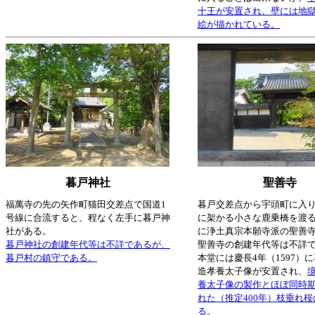
十王が安置され、壁には地
絵が描かれている。
暮戸神社
聖善寺
福萬寺の先の矢作町猫田交差点で国道1
暮戸交差点から宇頭町に入
号線に合流すると、程なく左手に暮戸神
に架かる小さな鹿乗橋を渡
社がある。
に浄土真宗本願寺派の聖善
暮戸神社の創建年代等は不詳であるが、
聖善寺の創建年代等は不詳
暮戸村の鎮守である。
本堂には慶長4年（1597）
造孝養太子像が安置され、
養太子像の製作とほぼ同時
れた（推定400年）枝垂れ
る。