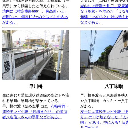
家康が厄除開運祈願の為、上州新田（群
天文12年（1543）家康が誕
馬県）から勧請したと伝えられている。
城内には産湯の井戸、家康
境内には推定樹齢600年、胸高囲7.7m、
な（胞衣）を埋めた 「えな
根囲9.4m、樹高12.5mのクスノキの古木
句碑 「木のもとに汁も鱠も
がある。
などがある。
早川橋
八丁味噌
先に進むと愛知環状鉄道線の高架下を流
早川橋を渡ると東海道を挟
れる早川に早川橋が架かっている。
や八丁味噌、カクキュー八丁
早川橋の渡り詰め左手には、
八帖村碑・
がある。
連続テレビ小説 「純情きらり」 の出演
左手には連続テレビ小説 「
者八名信夫さんの手形などがある。
り」 のロケ地となった 「
噌」 があり、中に入ると日
井戸がある。