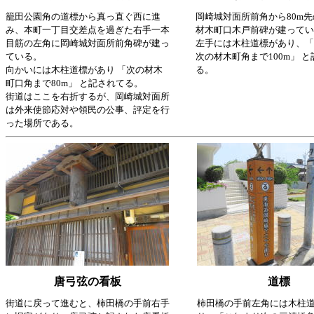
籠田公園角の道標から真っ直ぐ西に進
岡崎城対面所前角から80m
み、本町一丁目交差点を過ぎた右手一本
材木町口木戸前碑が建ってい
目筋の左角に岡崎城対面所前角碑が建っ
左手には木柱道標があり、「
ている。
次の材木町角まで100m」 
向かいには木柱道標があり 「次の材木
る。
町口角まで80m」 と記されてる。
街道はここを右折するが、岡崎城対面所
は外来使節応対や領民の公事、評定を行
った場所である。
唐弓弦の看板
道標
街道に戻って進むと、柿田橋の手前右手
柿田橋の手前左角には木柱