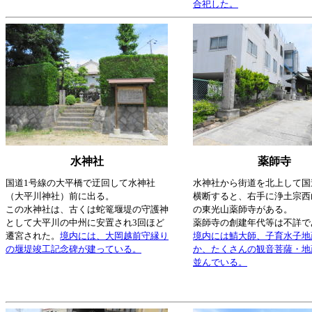
合祀した。
水神社
薬師寺
国道1号線の大平橋で迂回して水神社
水神社から街道を北上して国
（大平川神社）前に出る。
横断すると、右手に浄土宗西
この水神社は、古くは蛇篭堰堤の守護神
の東光山薬師寺がある。
として大平川の中州に安置され3回ほど
薬師寺の創建年代等は不詳で
遷宮された。
境内には、大岡越前守縁り
境内には鯖大師、子育水子地
の堰堤竣工記念碑が建っている。
か、たくさんの観音菩薩・地
並んでいる。