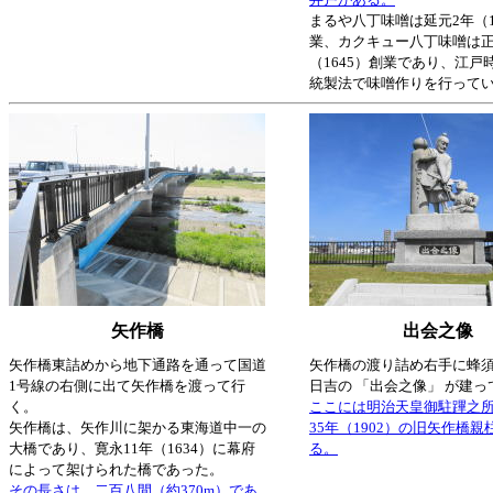
まるや八丁味噌は延元2年（1
業、カクキュー八丁味噌は正
（1645）創業であり、江戸
統製法で味噌作りを行って
矢作橋
出会之像
矢作橋東詰めから地下通路を通って国道
矢作橋の渡り詰め右手に蜂
1号線の右側に出て矢作橋を渡って行
日吉の 「出会之像」 が建っ
く。
ここには明治天皇御駐蹕之
矢作橋は、矢作川に架かる東海道中一の
35年（1902）の旧矢作橋
大橋であり、寛永11年（1634）に幕府
る。
によって架けられた橋であった。
その長さは、二百八間（約370m）であ