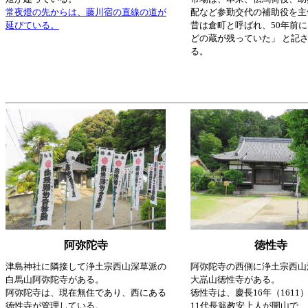
常夜燈の先からは、藤川宿の直線の道が
配など参勤交代の補助役を主
延びている。
昔は倉町と呼ばれ、50年前に
どの蔵が残っていた」 と記
る。
阿弥陀寺
徳性寺
津島神社に隣接して浄土宗西山深草派の
阿弥陀寺の西側に浄土宗西山
白馬山阿弥陀寺がある。
大嵓山徳性寺がある。
阿弥陀寺は、現在無住であり、西にある
徳性寺は、慶長16年（1611
徳性寺が管理している。
11代長翁教安上人が開山で